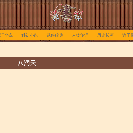
推理小说
科幻小说
武侠经典
人物传记
历史长河
诸子
八洞天