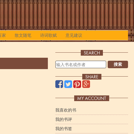
百家
散文随笔
诗词歌赋
意见建议
SEARCH
搜索
SHARE
MY ACCOUNT
我喜欢的书
我的书评
我的书签