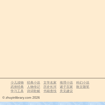
少儿读物
经典小说
文学名家
推理小说
科幻小说
武侠经典
人物传记
历史长河
诸子百家
散文随笔
学习工具
诗词歌赋
书籍查找
意见建议
© zhuyinlibrary.com 2026