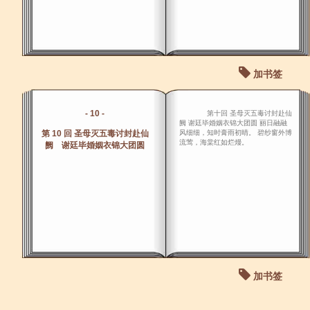
加书签
- 10 -
第十回 圣母灭五毒讨封赴仙
阙 谢廷毕婚姻衣锦大团圆 丽日融融
第 10 回 圣母灭五毒讨封赴仙
风细细，知时膏雨初晴。 碧纱窗外博
流莺，海棠红如烂熳。
阙 谢廷毕婚姻衣锦大团圆
加书签