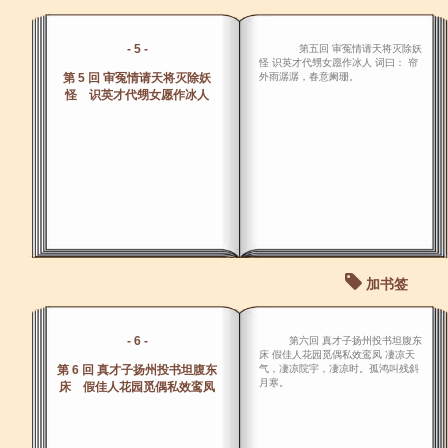
- 5 -
第五回 审冤情请天将灭除妖
怪 识英才代甥女愿作冰人 词曰： 帘
第 5 回 审冤情请天将灭除妖
外雨潺潺，春意阑珊。
怪 识英才代甥女愿作冰人
加书签
- 6 -
第六回 真才子扬州投书坦腹东
床 假佳人花园觅偶私效鸾凤 凄凉天
第 6 回 真才子扬州投书坦腹东
气，凄凉院宇，凄凉时。孤鸿叫残斜
月寒。
床 假佳人花园觅偶私效鸾凤