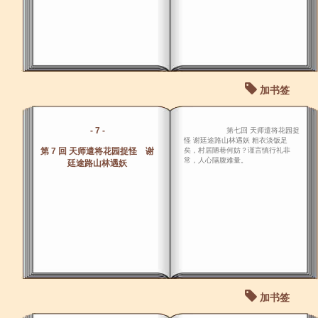
加书签
- 7 -
第七回 天师遣将花园捉
怪 谢廷途路山林遇妖 粗衣淡饭足
第 7 回 天师遣将花园捉怪 谢
矣，村居陋巷何妨？谨言慎行礼非
常，人心隔腹难量。
廷途路山林遇妖
加书签