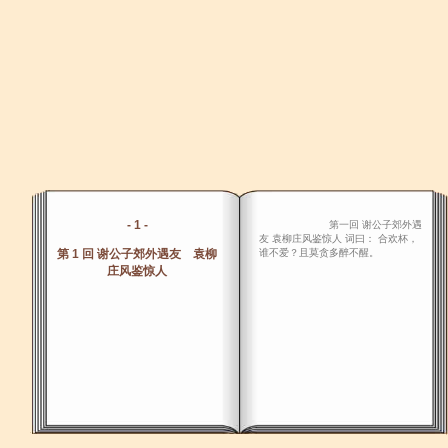
- 1 -
第一回 谢公子郊外遇
友 袁柳庄风鉴惊人 词曰： 合欢杯，
第 1 回 谢公子郊外遇友 袁柳
谁不爱？且莫贪多醉不醒。
庄风鉴惊人