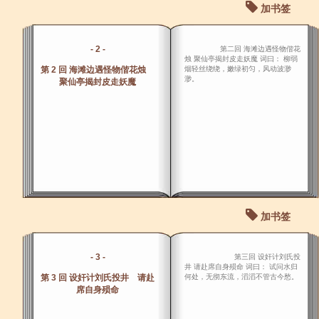
加书签
- 2 -
第二回 海滩边遇怪物偕花
烛 聚仙亭揭封皮走妖魔 词曰： 柳弱
第 2 回 海滩边遇怪物偕花烛
烟轻丝绕绕，嫩绿初匀，风动波渺
渺。
聚仙亭揭封皮走妖魔
加书签
- 3 -
第三回 设奸计刘氏投
井 请赴席自身殒命 词曰： 试问水归
第 3 回 设奸计刘氏投井 请赴
何处，无彻东流，滔滔不管古今愁。
席自身殒命