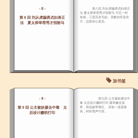
- 8 -
第八回 刘从虎骗诱贞妇身正
法 夏太师举荐秀才招驸马 不忍一时
第 8 回 刘从虎骗诱贞妇身正
有祸，三思百岁无妨。宽解自怀是良
方，忿怒伤心惹恙。
法 夏太师举荐秀才招驸马
加书签
- 9 -
第九回 公主被妖摄去中
毒 太后设计赚哄打印 露草嫩含温
第 9 回 公主被妖摄去中毒 太
翠，雨花姣带香红。 笙歌一派度春
风，时听莺声巧弄。
后设计赚哄打印