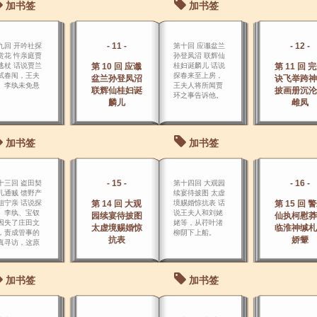
加书签
加书签
- 11 -
- 12 -
九回 开吟社探
第十回 应谶盆兰
赏花 忤亲庭贾
孙登凤沼 联辉仙
逃杖 话说贾兰
第 10 回 应谶
桂妇诞麟儿 话说
第 11 回 
试春闱，王夫
探春来至上房，
盆兰孙登凤沼
诀飞举跨神
、李纨未免悬
王夫人将所闻贾
联辉仙桂妇诞
披画册沉沦
。
环之事告诉他。
麟儿
雌凤
加书签
加书签
- 15 -
- 16 -
十三回 盗田契
第十四回 大观园
儿通贼 馈野产
续宴待披图 太虚
姐宁亲 话说探
第 14 回 大观
境赐婚惊抗表 话
第 15 回 
、李纨、宝钗
说王夫人和刘姥
园续宴待披图
仙执柯慰莽
因失了庄田文
姥等，从荇叶渚
太虚境赐婚惊
临淮神缄札
，责成管事的
柳阴下上船。
抗表
娇颦
真寻访，这原
当然 的办法。
加书签
加书签