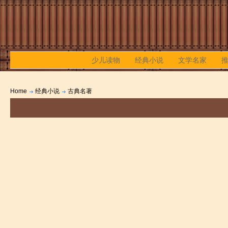
少儿读物
经典小说
文学名家
Home
经典小说
古典名著