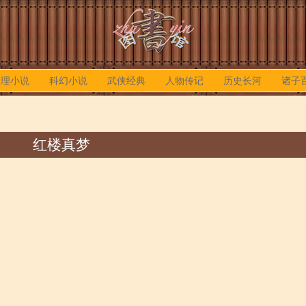
推理小说
科幻小说
武侠经典
人物传记
历史长河
诸子
红楼真梦