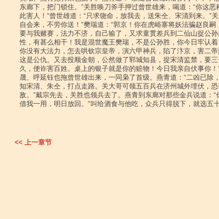
东廊下，把门锁住。”关胜唤刀斧手押过曾世雄来，喝道：“你这恶种
此害人！”曾世雄道：“只求饶命，放我去，送朱仝、宋清到来。”关胜
自会来，不劳你送！”樊瑞道：“郭京！你在虎峪寨将妖法骗赵良嗣，
要与我赌赛，法力不济，自己输了，又求童贯差兵到二仙山捉公孙
性，有甚么相干！我是混世魔王樊瑞，不是公孙胜，你今日牢认着
你没有大法力，怎去哄钦宗皇帝，演六甲神兵，陷了汴京，害二帝
这是公仇。又去投顺金朝，公然做了郓城知县，捉宋清监禁，要三
久，便诈害百姓。桌上的银子就是你的赃物！今日我亲自伏事你！”
晟、呼延钰也拖曾世雄出来，一同枭了首级。燕青道：“二凶已除，
知宋清、朱仝，打点走路。关大哥可领五百兵在济州城外埋伏，恐
敌。”戴宗先去，关胜也领兵去了。燕青到东廊对那些金兵说道：“你
借我一用，明日放回。”叫给酒食与他吃，众兵只得脱下，就选五十
<< 上一章节