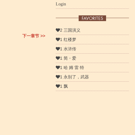
Login
FAVORITES
2 三国演义
下一章节 >>
1 红楼梦
1 水浒传
1 简・爱
1 哈 姆 雷 特
1 永别了，武器
1 飘