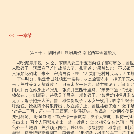
<< 上一章节
               第三十回 阴阳设计铁扇离殃 南北两寨金鳌聚义

    却说戴宗来说，朱仝、宋清共要三千五百两银子都可释放，曾世雄先押宋安人

来取银子，阿黑麻已差打战船去了。燕青道：“果然如此，不必银子
只须如此如此，朱仝、宋清自得回来！”叫关胜把村外兵马，四围埋
    下午时分，果然曾世雄领五十名兵，尽是金营衣甲，押了宋安人，竟进玄女宫

来，关胜等众人都避过了，只留宋安平在内。曾世雄见了，问道：“
阿元帅要在你身上寻张龙、张虎并三匹千里马。”宋安平道：“张龙、
钱都在，少刻就到。待我见了母亲，就兑银子。”曾世雄叫押进宋安
见了，母子抱头大哭。曾世雄催促银子，宋安平收泪，唤拿出银子
呼延钰、徐晟四个将银捧出，放在桌子上。曾世雄看了道：“还不够。
“这是二千两，还少一千五百两。”指呼延钰、徐晟道：“这两个便是
要他补足。”呼延钰道：“银子停一会就有，央个人来此，担待一担待
县出来！”两个人同郭京走出，曾世雄道：“怎么相公先在此间？”郭
宫外一声炮响，关胜领兵围住。呼延钰、徐晟把曾世雄拿住，叫兵
樊瑞、燕青把郭京也捆了。燕青道：“那随曾世雄来的兵丁，不干他