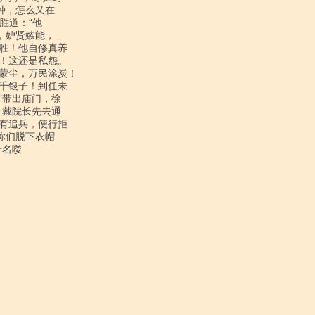
，怎么又在

道：“他

妒贤嫉能，

胜！他自修真养

！这还是私怨。

蒙尘，万民涂炭！

千银子！到任未

带出庙门，徐

戴院长先去通

有追兵，便行拒

们脱下衣帽

名喽
