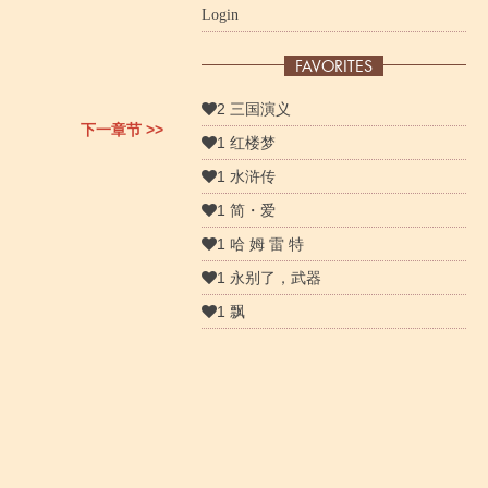
Login
FAVORITES
2 三国演义
下一章节 >>
1 红楼梦
1 水浒传
1 简・爱
1 哈 姆 雷 特
1 永别了，武器
1 飘