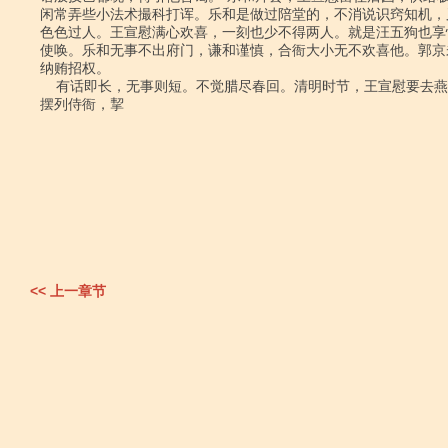
闲常弄些小法术撮科打诨。乐和是做过陪堂的，不消说识窍知机，
色色过人。王宣慰满心欢喜，一刻也少不得两人。就是汪五狗也享
使唤。乐和无事不出府门，谦和谨慎，合衙大小无不欢喜他。郭京
纳贿招权。

    有话即长，无事则短。不觉腊尽春回。清明时节，王宣慰要去燕子矶游玩踏青，

摆列侍衙，挈

<< 上一章节