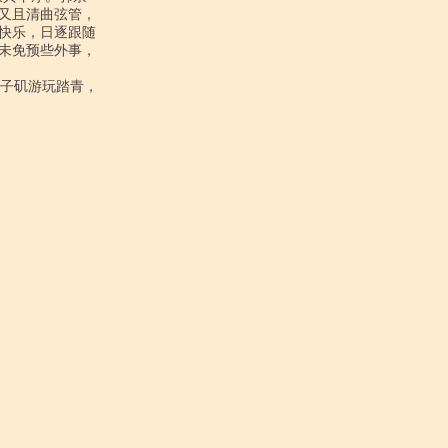
又且清曲弦管，

快乐，日逐跟随

未免预些外事，
