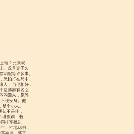
上。况且妻子久

信刺配等许多事。

，恐怕打在局中，

康人，与他相好，

不是赫赫有名之

闷闷回来，见郭

不便安身。他

是个小人。

知不是伴，

堪教训，若

同排军挑进，

年。性地聪明，

其丰厚。郭京
