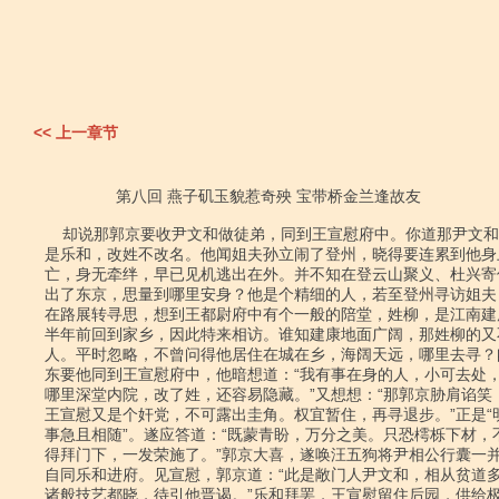
<< 上一章节
                第八回 燕子矶玉貌惹奇殃 宝带桥金兰逢故友

    却说那郭京要收尹文和做徒弟，同到王宣慰府中。你道那尹文和是谁？元来就

是乐和，改姓不改名。他闻姐夫孙立闹了登州，晓得要连累到他身
亡，身无牵绊，早已见机逃出在外。并不知在登云山聚义、杜兴寄
出了东京，思量到哪里安身？他是个精细的人，若至登州寻访姐夫
在路展转寻思，想到王都尉府中有个一般的陪堂，姓柳，是江南建
半年前回到家乡，因此特来相访。谁知建康地面广阔，那姓柳的又
人。平时忽略，不曾问得他居住在城在乡，海阔天远，哪里去寻？
东要他同到王宣慰府中，他暗想道：“我有事在身的人，小可去处，
哪里深堂内院，改了姓，还容易隐藏。”又想想：“那郭京胁肩谄笑，
王宣慰又是个奸党，不可露出圭角。权宜暂住，再寻退步。”正是“明
事急且相随”。遂应答道：“既蒙青盼，万分之美。只恐樗栎下材，不
得拜门下，一发荣施了。”郭京大喜，遂唤汪五狗将尹相公行囊一并
自同乐和进府。见宣慰，郭京道：“此是敞门人尹文和，相从贫道多
诸般技艺都晓，待引他晋谒。”乐和拜罢，王宣慰留住后园，供给极