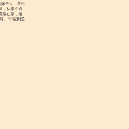
挥舍人，童枢

，从来不通

藏在家，推

。”李应到监
