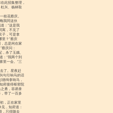
在此招集整理，

杜兴、杨林取

晚我同这伙

：“这是我

寓，不见了

子，可是拿

里？”蔡庆

，总是闲在家

”蔡庆问：

，杀了玉娥、

：“我两个到

里一会。”三

兴勾引响马的话

德缉拿响马，

知府接得枢密院

之勇，容易拿

，带了一百多

见，知府道：

，只得随去
