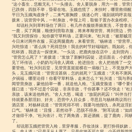
“这小畜生，恁般无礼！”一头撞去。舍人要脱身，用力一推，管营头
已跌倒，四肢不举，昏晕在地。玉娥也慌了，来扶时，哪里救得醒
平日为玉娥淘虚身子，二来气塞胸膛，痰迷心窍，顷刻就呜呼哀哉
拨来，说管营中风，一时身故，申报上司，取银子置办衣衾棺椁。不
    却说杜兴到草料场住了两日，有几件衣服烦养娘浆洗，不曾拿去。见猎户射倒

一鹿，买了两腿，顺便到营取衣服，将来孝顺管营。将到营边，劈
“我又到营探你，知你拨守草料场，正要问来。”杜兴道：“被那贼淫
今日来讨两件衣服，买这两腿鹿肉，来看管营。”杨林道：“管营早上
兴吃惊道：“甚么病？死得恁快！我去的时节好端端的。既如此，你
吃杯酒，我进去一探便来。”一头说，把鹿肉放在店中，走到营内，
“管营怎么死了？”差拨道：“发放了新解到囚徒，进后面去，小奶奶
见丫环传说，小奶奶与冯舍人调戏，抢进扭住，舍人把他推了一交
要管他。”杜兴到后堂，见管营直挺挺横在一扇板门上，不觉放声大
头，见玉娥问道：“管营没甚病，怎的就死？”玉娥道：“天有不测风
夕祸福，哪里论得！你看守草料场，走来怎么？”杜兴道：“我与养娘
闻管营身故，蒙他抬举一番，就送他入殓。”玉娥变脸道：“哪个要你
接口道：“你不过是个囚徒，非亲非故，干你甚事？还不快走！”杜兴
亲故，该来送他终的。”舍人大怒，喝道：“放屁的死囚！”叫伴当打
待就要杀那淫妇、奸夫，恐营中人目众多，寻思且与杨林商议而行
酒店里，对杨林说道：“管营死得不明，我要与他报仇，杀死这淫妇
口气。”杨林道：“且慢，若然动手，恐脱不得身。”附耳说道：“如此
才做得干净。”杜兴依计，吃了两角酒，算还酒账，提了鹿肉，同杨
了。

    却说那玉娥把管营入殓，里穿孝服，乔妆淡抹，更打扮得妖娆，与含人朝欢暮

乐。舍人道：“已是天从人愿了。只是此地不可久留，少不得新管管