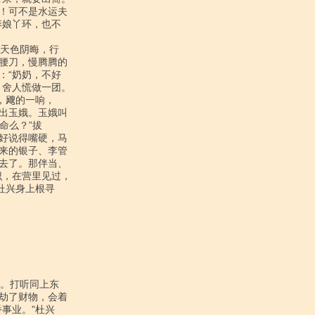
！可不是水运夫

娘丫环，也不

腰刀，慢腾腾的

“奶奶，不好

舍人慌做一团。

飕的一响，

出玉娥。玉娥叫

么？”拔

好说得嘴硬，马

来的银子、李管

去了。那伴当、

，在营里见过，

兴身上根寻

劫了财物，会着

业。”杜兴
