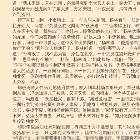
道：“我未限满，若在此间，必然寻究到李大官人身上。裴大哥，你
我同杨哥到独龙冈叫了东人来，方才安稳。”计议已定，消停两日，
路到济州。

    行了两日，到一小市镇上，见一个人与人厮闹。杨林看时，却是一枝花蔡庆。

拦开众人，问道：“为甚么在此厮闹？”蔡庆道：“二位来得正好。昨
人在店中安歇，我先出门，他赶来，赖我拿他甚么行李。”杨林大喝道
的兄弟，你们为甚赖他？”拽拳便打。那伙人道：“不曾赖他。晚上同
行李，问他一声可曾见，这位客官便要厮打。”杨林道：“他是清白汉
你行李的？”看的众人相劝开了。杨林问道：“你到哪里去？一向在哪
道：“哥哥没了，我不愿为官，原住在北京。一个舅舅在凌州做知州
里， 思量去打个抽丰。 ”杜兴、杨林道：“如此甚好，我们一同行。
“你两个在哪里相会？到济州做甚？”杜兴把孙立奇书，为着横事刺配
舍人的活泼了。一路同行同歇，不一日到了山东分路的所在。杜兴道
独龙冈、你到凌州住几时。若回家去，必打饮马川经过，千万到山寨
人分别。不题。

    却说冯舍人伴当到彰德府首告，差人到草料场拿那杜兴，早已逃去了。星夜赶

到东京，冯彪知道儿子被杀，又苦又恨，细问根由。伴当将囚徒杜
说了。冯彪道：“既是杜兴，自有下落。”禀过童枢密，一面行文到彰
一面行文到济州勾摄杜兴主人李应，要他身上根捉杜兴。说那济州
文书，要捉李应，唤缉捕使臣商议。使臣禀道：“那李应有万夫不当
不来。必须太爷自去，只说拜他，哄出来方好拿得。”知府便摆执事
衙役到独龙冈。

    却说李应虽知杜兴刺配彰德，有两三个月不通音信。其时秋末冬初，正在家里

收拾稻子上仓， 只见本府太爷来拜， 慌忙出迎知府到厅上，正要参
“枢密行文，有件要紧事到府间去说。”衙役簇拥便行。李应脱身不得