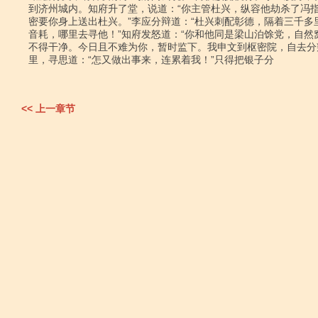
到济州城内。知府升了堂，说道：“你主管杜兴，纵容他劫杀了冯指
密要你身上送出杜兴。”李应分辩道：“杜兴刺配彰德，隔着三千多里
音耗，哪里去寻他！”知府发怒道：“你和他同是梁山泊馀党，自然窝
不得干净。今日且不难为你，暂时监下。我申文到枢密院，自去分辩
里，寻思道：“怎又做出事来，连累着我！”只得把银子分

<< 上一章节