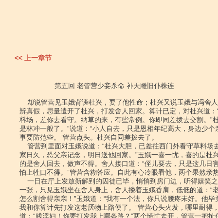
<< 上一章节
                  第五回 老管营少妾杀命 补天雕旧仆株连

    却说管营见玉娥背谤杜兴，要了他性命；杜兴又说玉娥与冯舍人勾当，一时难

辨真假，思量遣开了杜兴，打发舍人回家。算计已定，对杜兴道：“
料场，差你去看守。纳草的来，有些常例。你即同差拨去交割。”杜兴
是林冲一般了。”说道：“小人自去，只是恩相年纪高大，身边少个亲
事要防范些。”管营点头。杜兴自同差拨去了。

    管营到里面对玉娥说道：“杜兴大胆，已差往西门外看守草料场去了。舍人离

家日久，恐父亲记念，明日送他回家。”玉娥一喜一忧，喜的是杜兴
的是舍人回去，做声不得。舍人接口道：“侄儿要去，只是这几日害
怕上牲口不得。”管营含糊答应。自此有心冷眼看他，两个果然亲热
    一日在厅上发放新解到的囚徒已毕，悄悄到房门边，听得嬉笑之声，伏在壁缝

一张，只见玉娥坐在舍人身上，舍人搂着玉娥香肩，低低的道：“老
怎么割舍得亲亲！”玉娥道：“我有一个法，你只说腰疼未好。他毕竟
我和你算计先打发这老厌物上路便了。”管营心头火发，哪里耐得，
道：“贱淫妇！你要打发我上哪条路？”两个慌忙走开，管营一把扯住