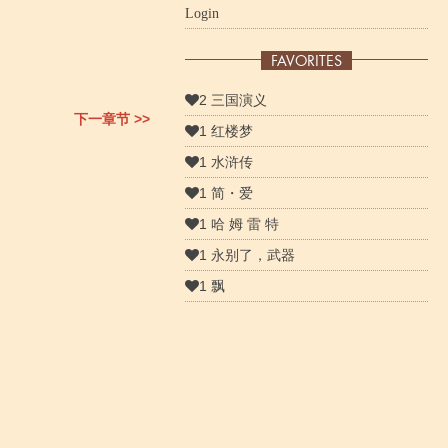
Login
FAVORITES
2 三国演义
下一章节 >>
1 红楼梦
1 水浒传
1 简・爱
1 哈 姆 雷 特
1 永别了，武器
1 飘