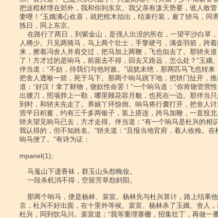
把这棺材埋在郊外，我和你到东京。我父亲有泼天势要，谁人敢管
妻哩！”玉娥满心欢喜，就把棺木抬出，结束行装，雇了轿马，同养
拣日，同上东京。

    在路行了两日，到紫金山，是强人出没的所在，一望平沙白草，天色阴晦，行

人稀少。只见两骑马，马上两个壮士，手擎硬弓，满壶羽箭，跨着
来，擦着冯舍人并肩交过，把马加上两鞭，飞也似去了。那轿夫道：
了！方才过的是响马，前面去不得，回去又路远，怎么处？”玉娥、
伴当道：“不妨，待我们与他对敌。”说犹未绝，那两匹马飞也转来，
把舍人透喉一箭，死于马下。那两个响马跳下地，把轿门扯开，推
道：“好汉！拿了财物，饶奴性命罢！”一个响马道：“你肯饶管营性命
出腰刀，照项脖上一勒，哪里顾花容月貌，也死在一边。那伴当只
到时，和轿夫先走了。养娘丫环惊倒。响马将行囊打开，把舍人讨
营平日积蓄，约有三千多两银子，装上搭连，跨马加鞭，一直投北
轿夫望见响马已去，方才走得。伴当道：“有一个响马是杜兴的相识
我认得的，但不知姓名。”轿夫道：“且报当地官府，着人收殓。在杜
响马便了。”有诗为证：

mpanel(1);

    马嵬山下遗香袜，群玉山头怨晚妆。

    一段杀机消不得，空留芳草怨斜阳。

    那两个响马，便是杨林、裴宣。杨林先与杜兴算计，路上结果他。打听同上东

京，杜兴不好出面，在十里外等候。裴宣、杨林杀了玉娥、舍人，
杜兴，同到饮马川。裴宣道：“我等重理寨栅，招集壮丁，再做一番事