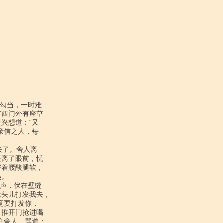
西门外有座草

想道：“又

信之人，每

离了眼前，忧

着腰酸腿软，

。

头儿打发我去，

要打发你，

推开门抢进喝

舍人，骂道：
