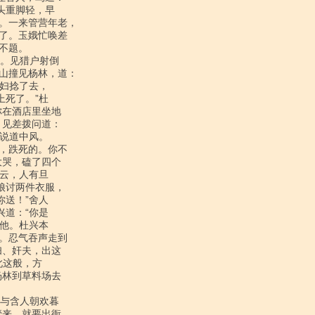
重脚轻，早

。一来管营年老，

了。玉娥忙唤差

题。

山撞见杨林，道：

妇捻了去，

死了。”杜

在酒店里坐地

见差拨问道：

说道中风。

，跌死的。你不

哭，磕了四个

云，人有旦

讨两件衣服，

送！”舍人

道：“你是

他。杜兴本

。忍气吞声走到

、奸夫，出这

这般，方

林到草料场去

来，就要出衙。
