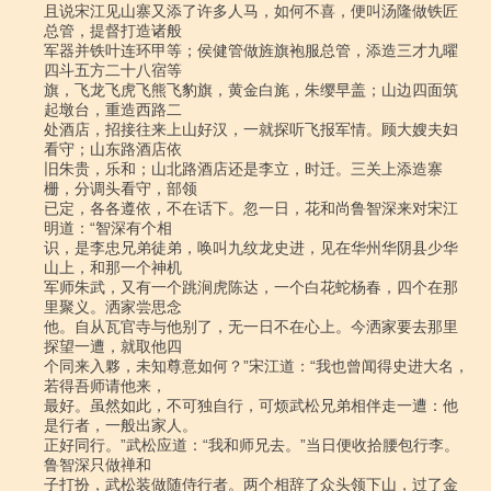
且说宋江见山寨又添了许多人马，如何不喜，便叫汤隆做铁匠
总管，提督打造诸般

军器并铁叶连环甲等；侯健管做旌旗袍服总管，添造三才九曜
四斗五方二十八宿等

旗，飞龙飞虎飞熊飞豹旗，黄金白旄，朱缨早盖；山边四面筑
起墩台，重造西路二

处酒店，招接往来上山好汉，一就探听飞报军情。顾大嫂夫妇
看守；山东路酒店依

旧朱贵，乐和；山北路酒店还是李立，时迁。三关上添造寨
栅，分调头看守，部领

已定，各各遵依，不在话下。忽一日，花和尚鲁智深来对宋江
明道：“智深有个相

识，是李忠兄弟徒弟，唤叫九纹龙史进，见在华州华阴县少华
山上，和那一个神机

军师朱武，又有一个跳涧虎陈达，一个白花蛇杨春，四个在那
里聚义。洒家尝思念

他。自从瓦官寺与他别了，无一日不在心上。今洒家要去那里
探望一遭，就取他四

个同来入夥，未知尊意如何？”宋江道：“我也曾闻得史进大名，
若得吾师请他来，

最好。虽然如此，不可独自行，可烦武松兄弟相伴走一遭：他
是行者，一般出家人。

正好同行。”武松应道：“我和师兄去。”当日便收拾腰包行李。
鲁智深只做禅和

子打扮，武松装做随侍行者。两个相辞了众头领下山，过了金