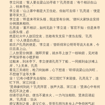
李立问道：‘客人要去梁山泊寻谁？’孔亮答道：‘有个相识在山
上，特来寻他。’

李立道：‘山上寨中都是大王住处。你如可去得！’孔亮道：‘便是
要寻宋大王。’

李立道：‘即是来寻宋头领，我这里有分例。’便叫火家快去安排
分例酒来相待。

孔亮道：‘素不相识，如何见款？’李立道：‘客官不知：但是来寻
山寨头领，必

然是社火中人故旧交友，岂敢有失支应？便当去报。’孔亮
道：‘小人便是白虎山

前庄户孔亮的便是。’李立道：‘曾听得宋公明哥哥说大名来，今
日且喜上山。’

二人饮罢分例酒，随即开窗，就水亭上放了一枝响箭，见对港
芦苇深早有小喽罗棹

过船来，到水亭下。李立便请孔亮下了船，一同摇到金沙滩上
岸，?上关来。孔亮

看见三关雄壮，枪刀剑如林，心下想道：‘听得说梁山泊兴旺，
不想做下这等大事

业！’已有小喽罗先去报知，宋江慌忙下来迎接。孔亮见了，连
忙下拜。宋江问道：

‘贤弟缘何到此？’孔亮拜罢，放声大器。宋江道：‘贤弟心中有何
危厄不决之难，

但请尽说不妨。便当不避水火，一力与汝相助。贤弟且请起
来。’孔亮道：‘自从

师父离别之後，老父亡化，哥哥孔明与本乡上户争些闲气起