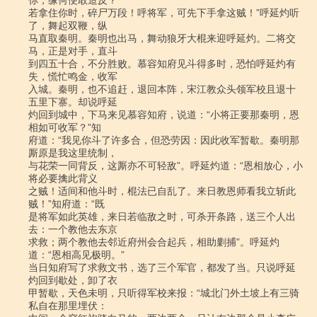
你，缘何便敢造反？

若拿住你时，碎尸万段！呼将军，可先下手拿这贼！”呼延灼听
了，舞起双鞭，纵

马直取秦明。秦明也出马，舞动狼牙大棍来迎呼延灼。二将交
马，正是对手，直斗

到四五十合，不分胜败。慕容知府见斗得多时，恐怕呼延灼有
失，慌忙鸣金，收军

入城。秦明，也不追赶，退回本阵，宋江教众头领军校且退十
五里下寨。却说呼延

灼回到城中，下马来见慕容知府，说道：“小将正要那秦明，恩
相如可收军？”知

府道：“我见你斗了许多合，但恐劳因：因此收军暂歇。秦明那
厮原是我这里统制，

与花荣一同背反，这厮亦不可轻敌”。呼延灼道：“恩相放心，小
将必要擒此背义

之贼！适间和他斗时，棍法已自乱了。来日教恩师看我立斩此
贼！”知府道：“既

是将军如此英雄，来日若临敌之时，可杀开条路，送三个人出
去：一个教他去东京

求救；两个教他去邻近府州会合起兵，相助剿捕”。呼延灼
道：“恩相高见极明。”

当日知府写了求救文书，选了三个军官，都发了当。只说呼延
灼回到歇处，卸了衣

甲暂歇，天色未明，只听得军校来报：“城北门外土坡上有三骑
私自在那里埋伏：
