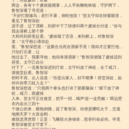
子，却是媛轿；轿窗

两边，各有十个虞候簇拥著，人人手执鞭枪铁链，守护两下，
鲁智深看了寻尼道：

“不好打那撮鸟；若打不著，倒吃他笑！”贺太守却在轿窗眼里，
看见了鲁智深欲

进不进，过了渭桥，到府中下了轿便叫两个虞候分付道：“你与
我去请桥上那个胖

大和尚到府里赴斋。”虞候领了言语，来到桥上，对鲁智深
道：“太守相公请你赴

斋。”鲁智深想道：“这厮合当死在洒家手里！我却才正要打他，
只怕打石著，让

他过去了。我要寻他，他却来请洒家！”鲁智深便随了虞候迳到
府里。太守己自分

付下了，一见鲁智深进到厅前，太守叫放了禅杖，去了戒刀，
请後堂赴斋。鲁智深

初时不肯。众人说道：“你是出家人，好不晓事！府堂深处，如
何许你带刀杖入去？”

鲁智深想道：“只我两个拳头也打谇了那厮脑袋！”廊下放了禅
杖，戒刀，跟虞候

入来。贺太守正在後堂，把手一招，喝声‘捉一这秃贼！’两边壁
衣内走出三四十

个做公的来，横拖倒拽，捉了鲁智深。你便是哪吒太子，怎逃
地纲天罗？火首金刚，

难脱龙潭虎窟！正是：飞蛾投火身倾丧，怒吞钓命必伤。毕竟
鲁智深被贺太守拿下，
