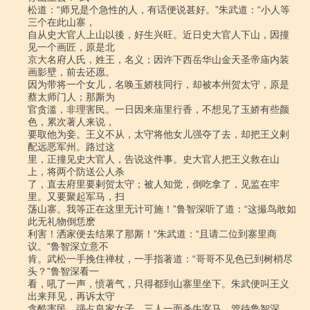
松道：“师兄是个急性的人，有话便说甚好。”朱武道：“小人等
三个在此山寨，

自从史大官人上山以後，好生兴旺。近日史大官人下山，因撞
见一个画匠，原是北

京大名府人氏，姓王，名义；因许下西岳华山金天圣帝庙内装
画影壁，前去还愿。

因为带将一个女儿，名唤玉娇枝同行，却被本州贺太守，原是
蔡太师门人；那厮为

官贪滥，非理害民。一日因来庙里行香，不想见了玉娇有些颜
色，累次著人来说，

要取他为妾。王义不从，太守将他女儿强夺了去，却把王义剌
配远恶军州。路过这

里，正撞见史大官人，告说这件事。史大官人把王义救在山
上，将两个防送公人杀

了，直去府里要剌贺太守；被人知觉，倒吃拿了，见监在牢
里。又要聚起军马，扫

荡山寨。我等正在这里无计可施！”鲁智深听了道：“这撮鸟敢如
此无礼物倒恁麽

利害！洒家便去结果了那厮！”朱武道：“且请二位到寨里商
议。”鲁智深立意不

肯。武松一手挽住禅杖，一手指著道：“哥哥不见色已到树梢尽
头？”鲁智深看一

看，吼了一声，愤著气，只得都到山寨里坐下。朱武便叫王义
出来拜见，再诉太守

贪酷害民，强占良家女子。三人一面杀牛宰马，管待鲁智深，