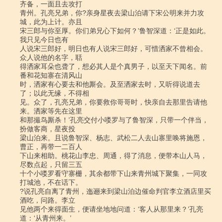
齐备，一面且去攻打

青州。孔亮兄弟，你?亲身星夜去梁山泊请下宋公明来并力攻
城，此为上计。亦且

宋三郎与你至厚。你们弟兄心下如何？’鲁智深道：‘正是如此。
我只见今日也有

人说宋三郎好，明日也有人说宋三郎好，可惜洒家不曾相会。
众人说他的名字，聒

得洒家耳朵也聋了，想必其人是个真男子，以至天下闻名。前
番和花知寨在清风山

时，洒家有心要去和他厮会。及至洒家去时，又听得说道去
了；以此无缘，不得相

见。众了，孔亮兄弟，你要救你哥哥时，快亲自去那里告请他
来。洒家等先在这里

和那撮鸟厮杀！’孔亮交付小喽罗与了鲁智深，只带一个伴当，
扮做客商，星夜投

梁山泊来。且说鲁智深、杨志、武松二人去山寨里唤将施恩，
曹正，再带一二百人

下山来相助。桃花山李忠、周通，得了消息，便带本山人马，
尽数点起，只留三五

十个小喽罗看守寨栅，其余都带下山来青州城下聚集，一同攻
打城池，不在话下。

?说孔亮自离了青州，迤逦来到梁山泊边催命判官李立酒店里买
酒吃，问路。李立

见他两个来得面生，便请坐地地问道：‘客人从那里来？’孔亮
道：‘从青州来。’
