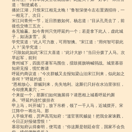
道：“制使威名，

播於江湖，只恨宋江相见太晚！”鲁智深便今左右置酒招待，一
一相见了。次日，

宋江问青州一节，近日胜败如何。杨志道：“目从孔亮去了，前
後也交锋三五次，

各无输赢。如今青州只凭呼延灼一个；若是拿下此人，虚此城
子，如汤泼雪”。吴

学究笑道：“此人可力敌，可用智擒。”宋江道：“用何智可获此
人？”吴学究道：

“只除如此如此”宋江大喜道：“此计大妙！”当日分拨了人马。次
早起军，前到

青州城下，四面尽著军马围住，擂鼓摇旗呐喊弱战。城里慕容
知府见报，慌忙教请

呼延灼商议道：“今次群贼又去报知梁山泊宋江到来，似此如之
奈何？”呼延灼道：

“恩相放心。群贼到来，先失地利。这厮们只好在水泊里张狂，
今却擅离巢穴，一

个来捉一个，那厮们如何施展得？请恩相上城看呼延灼厮
杀。”呼延灼连忙披挂衣

甲上马，叫开城门，放下吊桥，领了一千人马，近城摆开。宋
江阵中一将出马。那

人手狼牙棍，厉声高骂知府：“滥官害民贼徒！把我全家诛戮，
今日正好报储雪恨！”

慕容知府认得秦明，便骂道：“你这厮是朝廷命官，国家不会负