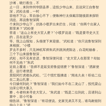
沙滩，晓行夜住，不

止一日，来到华州华阴县界，迳投少华山来。且说宋江自鲁智
深，武松去後，一时

容他不下山，常自放心不下；便唤神行太保戴宗随後跟来探听
消息。再说鲁智深两

个来到少华山下，伏路小喽罗出来拦住，问道：“你两个出家人
那里来？”武松便

答道：“这山上有史大官人麽？”小喽罗说道：“既是要寻史大王
的，且在这里少

等。我上山报知，头领便下来迎接。”武松道：“你只说鲁智深到
来相探。”小喽

罗去不多时，只见神机军师朱武并跳涧虎陈达，白花蛇杨春，
三个下山来接鲁智深，

武松，却不见有史进。鲁智深便问道：“史大官人在那里？却如
何不见他？”朱武

近前上覆道：“吾师不是延安府鲁提辖麽？”鲁智深道：“洒家便
是。这行者便是

景阳冈打虎都头武松。”三个慌忙翦拂道：“闻名久矣！听佑二位
在二龙山扎寨，

今日缘何到此？”鲁智深道：“我们如今不在二龙山了，投托梁山
泊宋公明大寨入

夥，今者特来寻史大官人。”朱武道：“既是二位到此，且请到山
寨中，容小可备

细告诉。”鲁智深道：“有话便说。史家兄弟又不见，谁鸟耐烦到
你山上去！”武
