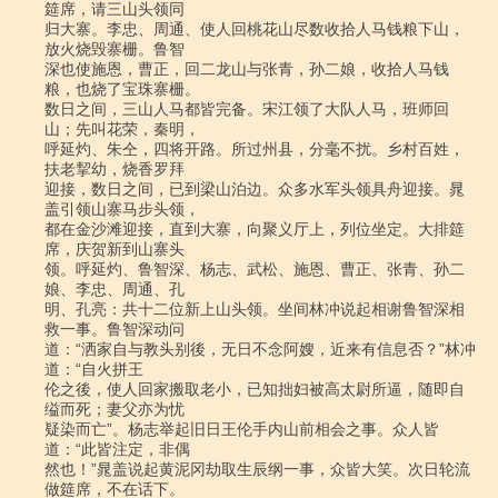
筵席，请三山头领同

归大寨。李忠、周通、使人回桃花山尽数收拾人马钱粮下山，
放火烧毁寨栅。鲁智

深也使施恩，曹正，回二龙山与张青，孙二娘，收拾人马钱
粮，也烧了宝珠寨栅。

数日之间，三山人马都皆完备。宋江领了大队人马，班师回
山；先叫花荣，秦明，

呼延灼、朱仝，四将开路。所过州县，分毫不扰。乡村百姓，
扶老挈幼，烧香罗拜

迎接，数日之间，已到梁山泊边。众多水军头领具舟迎接。晁
盖引领山寨马步头领，

都在金沙滩迎接，直到大寨，向聚义厅上，列位坐定。大排筵
席，庆贺新到山寨头

领。呼延灼、鲁智深、杨志、武松、施恩、曹正、张青、孙二
娘、李忠、周通、孔

明、孔亮：共十二位新上山头领。坐间林冲说起相谢鲁智深相
救一事。鲁智深动问

道：“洒家自与教头别後，无日不念阿嫂，近来有信息否？”林冲
道：“自火拼王

伦之後，使人回家搬取老小，已知拙妇被高太尉所逼，随即自
缢而死；妻父亦为忧

疑染而亡”。杨志举起旧日王伦手内山前相会之事。众人皆
道：“此皆注定，非偶

然也！”晁盖说起黄泥冈劫取生辰纲一事，众皆大笑。次日轮流
做筵席，不在话下。
