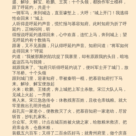
盛、解珍、解宝、欧鹏、王英：十个头领，都扮作军士模样，
跟了呼延灼，共是十

一骑军马，来到城边，直至壕堑上，大呼：“城上开门！我逃得
性命回来！”城上

人听得是呼延灼声音，慌忙报与慕容知府。此时知府为折了呼
延灼，正纳闷间，听

得报说呼延灼逃得回来，心中欢喜，连忙上马，奔到城上；望
见呼延灼有十数骑马

跟著，又不见面颜，只认得呼延灼声音。知府问道：“将军如何
走得回来？”呼延

灼道：“我被那厮的陷坑捉了我寨里，却有原跟我的头目，暗地
盗这匹马与我骑，

就跟我来了。”知府只听得呼延灼说了，便叫军士开了城门，放
下吊桥。十个头领

跟到城门里，迎著知府，早被秦明一棍，把慕容知府打下马
来。解珍、解宝便放起

火来；欧鹏、王矮虎，奔上城把上军士杀散。宋江大队人马，
见城上火起，一齐拥

将入来。宋江急急传令：休教残害百姓，且收仓库钱粮。就大
牢里救出孔明并他叔

叔孔宾一家老小，便教救灭了火，把慕容知府一家老幼，尽皆
斩首，抄轧扎家私，

分众军。天明，计点在城百姓被火烧之家，给散粮米救济。把
府库金帛，仓廒米粮，

装载五六百车；又得了二百余匹好马；就青州府里，做个庆喜