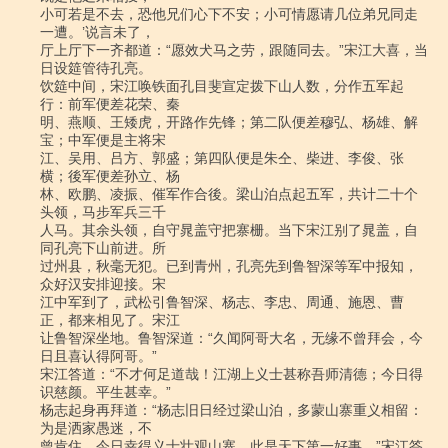
小可若是不去，恐他兄们心下不安；小可情愿请几位弟兄同走
一遭。’说言未了，

厅上厅下一齐都道：“愿效犬马之劳，跟随同去。”宋江大喜，当
日设筵管待孔亮。

饮筵中间，宋江唤铁面孔目斐宣定拨下山人数，分作五军起
行：前军便差花荣、秦

明、燕顺、王矮虎，开路作先锋；第二队便差穆弘、杨雄、解
宝；中军便是主将宋

江、吴用、吕方、郭盛；第四队便是朱仝、柴进、李俊、张
横；後军便差孙立、杨

林、欧鹏、凌振、催军作合後。梁山泊点起五军，共计二十个
头领，马步军兵三千

人马。其余头领，自守晁盖守把寨栅。当下宋江别了晁盖，自
同孔亮下山前进。所

过州县，秋毫无犯。已到青州，孔亮先到鲁智深等军中报知，
众好汉安排迎接。宋

江中军到了，武松引鲁智深、杨志、李忠、周通、施恩、曹
正，都来相见了。宋江

让鲁智深坐地。鲁智深道：“久闻阿哥大名，无缘不曾拜会，今
日且喜认得阿哥。”

宋江答道：“不才何足道哉！江湖上义士甚称吾师清德；今日得
识慈颜。平生甚幸。”

杨志起身再拜道：“杨志旧日经过梁山泊，多蒙山寨重义相留：
为是洒家愚迷，不

曾肯住。今日幸得义士壮观山寨。此是天下第一好事。”宋江答