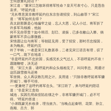
士何故重礼陪话？”

宋江道：“量宋江怎敢坏得将军性命？皇天可表寸心。只是恳告
哀求。”呼延灼道：

“兄长尊意莫非教呼延灼往东京告请招安，到山赦罪？”宋江
道：“将军如何去得？

高太尉那厮是心地偏窄之徒，忘人大恩，记人小过。将军折了
许多军马钱粮，他如

何不见你罪责？如今韩滔、彭巳、凌振，已多在敝山入夥。倘
蒙将军不弃山寨微贱，

宋情愿让位与将军；等朝廷见用，受了招安，那时尽忠报国，
未为晚矣。呼延灼沈

吟了半晌，一者是宋江礼数甚恭，二者见宋江语言有理，叹了
一口气，跪下在地道：

“非是呼延灼不忠於国，实感兄长义气过人，不容呼延灼不依！
愿随鞭镫，决无还

理。”宋江大喜，请呼延灼和众头领相见了。叫问李忠、周通讨
这匹踢雪骓马还将

军坐骑。众人再议救孔明之计。吴用道：“只除非教呼延将军赚
开城门，唾手可得。

──更兼绝了这呼灼将军念头。”宋江听了，来与呼延灼陪话
道：“非是宋江贪劫

城池，实因孔明叔侄陷在缧之中，非将军赚开城门，必不可
得。”呼延灼答道：

“小弟既蒙兄长收录，理当效力。”当晚点起秦明、花荣、孙立、
燕顺、吕方、郭
