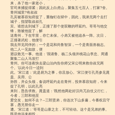
来，杀了他一家老小，

官司来捕捉得紧；因此反上白虎山，聚集五七百人，打家?舍。
青州城里?有叔叔

孔宾被慕容知府捉了，重枷钉在狱中，因此，我弟兄两个去打
城子，指望取叔叔孔

宾。谁想去到城下，正撞了那个使双鞭的呼延灼。哥哥与他交
锋，致被他捉了，解

送青州，下在牢里，存亡未保。小弟又被他追杀一阵。次日，
正撞著武松，他便引

我去拜见同伴的；一个是花和尚鲁智深，一个是青面兽杨志。
他二人一见如故，便

迥议救兄一事。他道：’我请鲁、杨二头领并桃花山李忠、周通
聚集二山人马攻打

青州。你可连夜快去梁山泊内告你师父宋公明来救你叔兄两
个。‘以此今日一迳到

此。’宋江道：‘此是易为之事，你且放心。’宋江便引孔亮参见晁
盖、吴用、公

孙胜，并众头领，备说呼延灼走在青州，投奔慕容知府，今来
捉了孔明，以此孔亮

来到，恳告求救。晁盖道：‘既然他两处好汉尚兀自仗义行仁，
今者，三郎和他至

爱交友，如何不去？--三郎贤弟，你连次下山多遍，今番权且守
寨，愚兄替你走一

遭。’宋江道：‘哥哥是山寨之主，不可轻动。这个是兄弟的事。
既是他远来相投，
