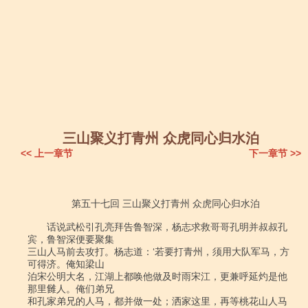
三山聚义打青州 众虎同心归水泊
<< 上一章节
下一章节 >>
                第五十七回 三山聚义打青州 众虎同心归水泊

　　话说武松引孔亮拜告鲁智深，杨志求救哥哥孔明并叔叔孔
宾，鲁智深便要聚集

三山人马前去攻打。杨志道：‘若要打青州，须用大队军马，方
可得济。俺知梁山

泊宋公明大名，江湖上都唤他做及时雨宋江，更兼呼延灼是他
那里雠人。俺们弟兄

和孔家弟兄的人马，都并做一处；洒家这里，再等桃花山人马