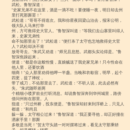
武松。鲁智深道：

“史家兄弟不在这里，酒是一滴不吃！要便睡一夜，明日却去州
里打死那厮罢！”

武松道：“哥哥不得造次。我和你星夜回梁山泊去，报宋公明，
领大队人马来打华

州，方可救得史大官人。”鲁智深叫道：“等我们去山寨里叫得人
来，史家兄弟性

命不知那里去了！”武松道：“便打杀了太守也怎地救得史大官
人？武松却决不肯

放哥哥去。”朱武又劝道：“师兄且息怒。武都头实论得是。”鲁
智深焦躁起来，

便道：“都是你这般性慢，直娘贼送了我史家兄弟！只今性命在
他人里，还要饮酒

细商！”众人那里劝得他呷一半盏。当晚和衣歇宿，明早，起个
四更，提了禅杖，

带了戒刀，不佑那里去了。武松道：“不听人说，此去必然有
失。”朱武随即差两

个精细小喽罗前去打听消息。却说鲁智深奔到华州城里，路傍
借问州衙在那里。人

指道：“只过州桥，投东便是。”鲁智深却好来到浮桥上，只见人
都道：“和尚且

躲一躲，太守相公过来！”鲁智深道：“我正要寻他，却正好撞在
洒家手里！那厮

多敢是当死！”贺太守头踏一对对摆将过来，看见太守那乘轿