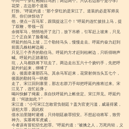
中间一个穿红袍骑白马的；两边两个。只认右边那个是小李广
花荣，左边那个道装

打扮。”呼延灼道：“那个穿红的是宋江了。道装的必是军师吴
用。你们休惊动了

他，便点一百马军，跟我捉这三个！”呼延灼连忙披挂上马，提
了双鞭，带领一百

余骑军马，悄悄地开了北门，放下吊桥，引军赶上坡来，只见
三个正自呆了脸看城。

呼延灼拍马上坡，三个勒转马头，慢慢走去。呼延灼奋力赶到
前面几株枯树边厢，

只见三个齐齐的勒住马。呼延灼方才赶到枯树边，只听得呐声
喊。呼延灼正踏著陷

坑，人马都跌将下坑去了。两边走出五六十个挠钓手，先把呼
延灼钓起来，绑缚了

去，後面牵著那匹马。其余马军赶来，花荣射倒当头五七个，
後面的勒转马一哄都

走了。宋江回到寨里，那左右群刀手却把呼延灼推将过来。宋
江见了，连忙起身，

喝叫快解了绳索，亲自扶呼延灼上帐坐定。宋江拜见。呼延灼
道：“何故如此？”

宋江道：“小可宋江怎敢背负朝廷？盖为官吏污滥，威逼得紧，
误犯大罪，因此权

借水泊里随时避难，只待朝廷赦罪招安。不想起动将军，致劳
神力。实慕将军虎威，

今者误有冒犯切乞恕罪。”呼延灼道：“被擒之人，万死尚轻，义