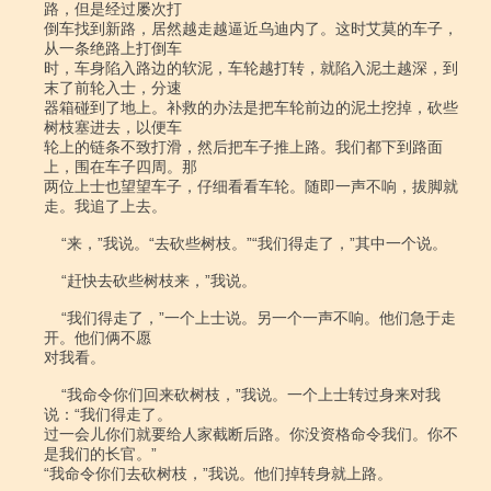
路，但是经过屡次打

倒车找到新路，居然越走越逼近乌迪内了。这时艾莫的车子，
从一条绝路上打倒车

时，车身陷入路边的软泥，车轮越打转，就陷入泥土越深，到
末了前轮入士，分速

器箱碰到了地上。补救的办法是把车轮前边的泥土挖掉，砍些
树枝塞进去，以便车

轮上的链条不致打滑，然后把车子推上路。我们都下到路面
上，围在车子四周。那

两位上士也望望车子，仔细看看车轮。随即一声不响，拔脚就
走。我追了上去。

    “来，”我说。“去砍些树枝。”“我们得走了，”其中一个说。

    “赶快去砍些树枝来，”我说。

    “我们得走了，”一个上士说。另一个一声不响。他们急于走
开。他们俩不愿

对我看。

    “我命令你们回来砍树枝，”我说。一个上士转过身来对我
说：“我们得走了。

过一会儿你们就要给人家截断后路。你没资格命令我们。你不
是我们的长官。”

“我命令你们去砍树枝，”我说。他们掉转身就上路。
