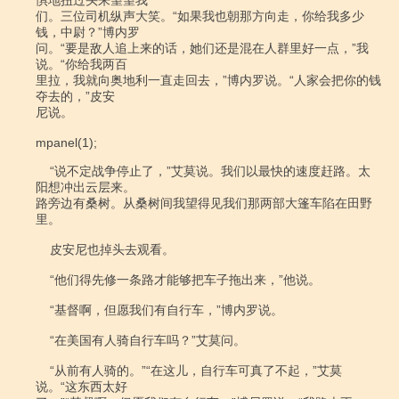
惧地扭过头来望望我

们。三位司机纵声大笑。“如果我也朝那方向走，你给我多少
钱，中尉？”博内罗

问。“要是敌人追上来的话，她们还是混在人群里好一点，”我
说。“你给我两百

里拉，我就向奥地利一直走回去，”博内罗说。“人家会把你的钱
夺去的，”皮安

尼说。

mpanel(1);

    “说不定战争停止了，”艾莫说。我们以最快的速度赶路。太
阳想冲出云层来。

路旁边有桑树。从桑树间我望得见我们那两部大篷车陷在田野
里。

    皮安尼也掉头去观看。

    “他们得先修一条路才能够把车子拖出来，”他说。

    “基督啊，但愿我们有自行车，”博内罗说。

    “在美国有人骑自行车吗？”艾莫问。

    “从前有人骑的。”“在这儿，自行车可真了不起，”艾莫
说。“这东西太好
