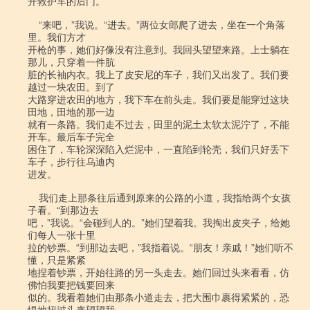
开救护车的后门。

    “来吧，”我说。“进去。”两位女郎爬了进去，坐在一个角落
里。我们方才

开枪的事，她们好像没有注意到。我回头望望来路。上士躺在
那儿，只穿着一件肮

脏的长袖内衣。我上了皮安尼的车子，我们又出发了。我们要
越过一块农田。到了

大路穿进农田的地方，我下车在前头走。我们要是能穿过这块
田地，田地的那一边

就有一条路。我们走不过去，田里的泥土太软太泥泞了，不能
开车。最后车子完全

困住了，车轮深深陷入烂泥中，一直陷到轮壳，我们只好丢下
车子，步行往乌迪内

进发。

    我们走上那条往后通到原来的公路的小道，我指给两个女孩
子看。“到那边去

吧，”我说。“会碰到人的。”她们望着我。我掏出皮夹子，给她
们每人一张十里

拉的钞票。“到那边去吧，”我指着说。“朋友！亲戚！”她们听不
懂，只是紧紧

地捏着钞票，开始往路的另一头走去。她们回过头来看看，仿
佛怕我要把钱要回来

似的。我看着她们由那条小道走去，把大围巾裹得紧紧的，恐