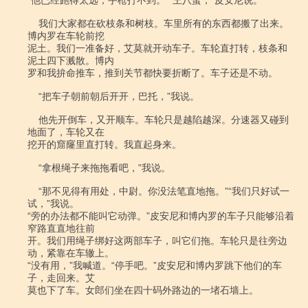
“他已经跑得太远，手枪打不到。”“王八蛋，”皮安尼说。

    我们大家都在砍枝条和树枝。车里所有的东西都搬了出来。
博内罗在车轮前挖

泥土。我们一准备好，艾莫就开动车子。车轮直打转，枝条和
泥土四下溅散。博内

罗和我拚命推车，推到关节都快要折断了。车子还是不动。

    “把车子朝前朝后开开，巴托，”我说。

    他先开倒车，又开顺车。车轮只是越陷越深。分速器又碰到
地面了，车轮又在

挖开的窟窿里直打转。我直起身来。

    “拿根绳子来拖拖看吧，”我说。

    “那不见得有用处，中尉。你没法笔直地拖。”“我们只好试一
试，”我说。

“旁的办法都不能叫它动弹。”皮安尼和博内罗的车子只能够沿着
窄路直直地往前

开。我们用绳子绑好这两部车子，叫它们拖。车轮只是往旁边
动，紧靠在车辙上。

“没有用，”我喊道。“停手吧。”皮安尼和博内罗跳下他们的车
子，走回来。艾

莫也下了车。女郎们坐在四十码外路边的一堵石墙上。
