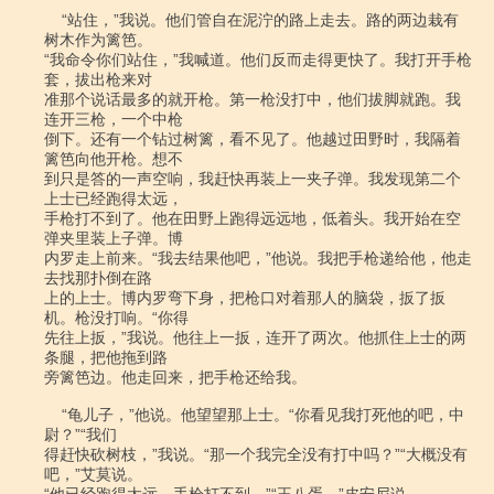
    “站住，”我说。他们管自在泥泞的路上走去。路的两边栽有
树木作为篱笆。

“我命令你们站住，”我喊道。他们反而走得更快了。我打开手枪
套，拔出枪来对

准那个说话最多的就开枪。第一枪没打中，他们拔脚就跑。我
连开三枪，一个中枪

倒下。还有一个钻过树篱，看不见了。他越过田野时，我隔着
篱笆向他开枪。想不

到只是答的一声空响，我赶快再装上一夹子弹。我发现第二个
上士已经跑得太远，

手枪打不到了。他在田野上跑得远远地，低着头。我开始在空
弹夹里装上子弹。博

内罗走上前来。“我去结果他吧，”他说。我把手枪递给他，他走
去找那扑倒在路

上的上士。博内罗弯下身，把枪口对着那人的脑袋，扳了扳
机。枪没打响。“你得

先往上扳，”我说。他往上一扳，连开了两次。他抓住上士的两
条腿，把他拖到路

旁篱笆边。他走回来，把手枪还给我。

    “龟儿子，”他说。他望望那上士。“你看见我打死他的吧，中
尉？”“我们

得赶快砍树枝，”我说。“那一个我完全没有打中吗？”“大概没有
吧，”艾莫说。
