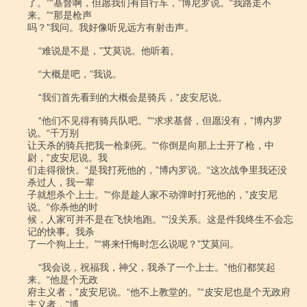
了。”“基督啊，但愿我们有自行车，”博尼罗说。“我路走不
来。”“那是枪声

吗？”我问。我好像听见远方有射击声。

    “难说是不是，”艾莫说。他听着。

    “大概是吧，”我说。

    “我们首先看到的大概会是骑兵，”皮安尼说。

    “他们不见得有骑兵队吧。”“求求基督，但愿没有，”博内罗
说。“千万别

让天杀的骑兵把我一枪刺死。”“你倒是向那上士开了枪，中
尉，”皮安尼说。我

们走得很快。“是我打死他的，”博内罗说。“这次战争里我还没
杀过人，我一辈

子就想杀个上士。”“你是趁人家不动弹时打死他的，”皮安尼
说。“你杀他的时

候，人家可并不是在飞快地跑。”“没关系。这是件我终生不会忘
记的快事。我杀

了一个狗上士。”“将来忏悔时怎么说呢？”艾莫问。

    “我会说，祝福我，神父，我杀了一个上士。”他们都笑起
来。“他是个无政

府主义者，”皮安尼说。“他不上教堂的。”“皮安尼也是个无政府
主义者，”博
