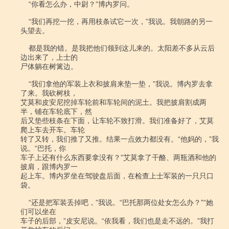
    “你看怎么办，中尉？”博内罗问。

    “我们再挖一挖，再用枝条试它一次，”我说。我朝路的另一
头望去。

    都是我的错。是我把他们领到这儿来的。太阳差不多从云后
边出来了，上士的

尸体躺在树篱边。

    “我们拿他的军装上衣和披肩来垫一垫，”我说。博内罗去拿
了来。我砍树枝，

艾莫和皮安尼挖掉车轮前和车轮间的泥土。我把披肩割成两
半，铺在车轮底下，然

后又垫些枝条在下面，让车轮不致打滑。我们准备好了，艾莫
爬上车去开车。车轮

转了又转，我们推了又推。结果一点效力都没有。“他妈的，”我
说。“巴托，你

车子上还有什么东西要拿没有？”艾莫拿了干酪、两瓶酒和他的
披肩，跟博内罗一

起上车。博内罗坐在驾驶盘后面，在检查上士军装的一只只口
袋。

    “还是把军装丢掉吧，”我说。“巴托那两位处女怎么办？”“她
们可以坐在

车子的后部，”皮安尼说。“依我看，我们也是走不远的。”我打