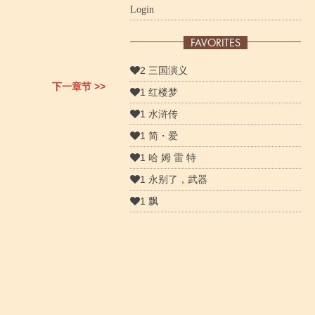
Login
FAVORITES
2 三国演义
下一章节 >>
1 红楼梦
1 水浒传
1 简・爱
1 哈 姆 雷 特
1 永别了，武器
1 飘