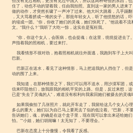
但没有见过相机，更没有见过中国人，所以这两种奇怪的东西，也
住了，动也不动的望着我，任由我拍照。直到这一家的男人进来了
做的动作，才突然长啸了一声冲了过来。他大叫大跳着，几乎踢翻
，又大骂着挤成一堆的女子，那批年轻女人，听了他愤怒的话，吓
的缩成一团。“你，你收了她们的灵魂，她们快死了。”他说着不流利
文。“我什么？”我听了大吃一惊，这实在是冤枉我。

    “你，你这个女人，会医病，也会捉魂；在这里，统统捉进去了。”他又厉

声指着我的照相机，要过来打。

    我看情形不很对劲，抱着照相机就往外面逃，我跑到车子上大叫我的保护人

巴新。

    巴新正在送水，看见了这种情形，马上把追我的人挡住了，但是人群还是激

动的围了上来。

    我知道，在那种情形之下，我们可以用不送水，用沙漠军团，或是再深的迷

信来吓阻他们，放我跟我的相机平安的上路。但是，反过来想，这
已是“失去了灵魂的人”，难道没有权利向我索回她们被摄去的灵魂吗
    如果我偷拍了几张照片，就此开车走了，我留给这几个女人心理上的伤害是

多么的重大，她们以为自己马上要死去了似的低泣着。“巴新，不要
告诉她们，魂，的确是在这个盒子里，现在我可以拿出来还给她们
怕。”“小姐，她们胡闹嘛！太无知了，不要理会。”

    巴新在态度上十分傲慢，令我看了反感。
