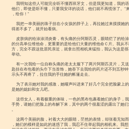
    我明知这些人可能完全听不懂西班牙文，但是我更知道，我的语调可以安抚

他们，即使是听不懂，只要我安详的说话，他们就不再慌张了。“来
，给你！”

    我把一串美丽的珠子挂在小女孩的脖子上，再拉她过来摸摸她的头。东西送

得差不多了，就开始看病。

    皮肤病的给涂涂消炎膏，有头痛的分阿斯匹灵，眼睛烂了的给涂眼药，太瘦

的分高单位维他命，更重要的是给他们大量的维他命Ｃ片。我从不
方，完全不跟这批居民亲近，就拿出照相机来猛拍，我认为这是很
举动。

    有一次我给一位自称头痛的老太太服下了两片阿斯匹灵片，又送了她一个钥

匙挂在布包着的头巾下当首饰，她吞下去我给的药片还不到五秒钟
示头不再疼了，拉住我的手往她的帐篷走去。

    为了表示她对我的感激，她哑声叫进来了好几个完全把脸蒙上的女子，想来

是她的媳妇和女儿吧。

    这些女人，有着极重的体味，一色的黑布包裹着她们的身子，我对她们打了

手势，请她们把脸上的布解下来，其中的两个很羞涩的露出了她们
。

    这两个美丽的脸，衬着大大的眼睛，茫然的表情，却张着无知而性感的嘴唇

，她们的模样是如此的迷惑了我，我忍不住举起我的相机来。我想