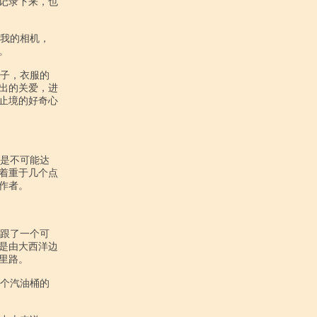
记录下来，也



出的关爱，进

止境的好奇心

着重于几个点

者。

是由大西洋边

路。
