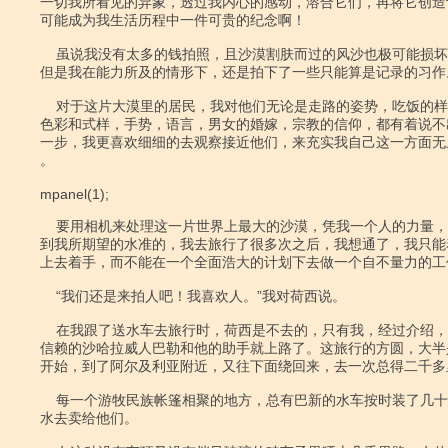
一切我所看见的异象，透过我内心的感动，溶合它们，再将它创造
可能成为我生活历程中一件可贵的纪念啊！

    虽说我没有太多的钱拍照，且沙漠割肤而过的风沙也极可能损坏我的相机，

但是我在能力所及的情形下，还是拍下了一些只能算是记录的习作。
    对于这片大漠里的居民，我对他们无论是走路的姿势，吃饭的样子，衣服的

色彩和式样，手势，语言，男女的婚嫁，宗教的信仰，都有着说不
一步，我更喜欢细细的去观察接近他们，来充实我自己这一方面无
。

mpanel(1);

    要用相机来处理这一片世界上最大的沙漠，凭我一个人的力量，是不可能达

到我所期望的水准的，我去旅行了很多次之后，我想通了，我只能
上去着手，而不能在一个全面浩大的计划下去做一个自不量力的工作
    “我们还是来拍人吧！我喜欢人。”我对荷西说。

    在我跟了送水车去旅行时，荷西是不去的，只有我，经过介绍，跟了一个可

信赖的沙哈拉威人巴勒和他的助手就上路了。这旅行的方圆，大半
开始，到了阿尔及利亚附近，又往下面绕回来，去一次总得二千多里
    每一个游牧民族帐篷相聚的地方，总有巴新的水车按时装了几十个汽油桶的

水去卖给他们。
