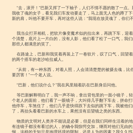
    “去，滚开！”巴新又挥了一下袖子，人们不情不愿的散了一点。那几个被

我收了魂的女子，看见我们车发动要走了，马上面无人色的蹲了下
新的肩，叫他不要开车，再对这些人说：“我现在放灵魂了，你们不要
    我当众打开相机，把软片像变魔术似的拉出来，再跳下车，迎着光给他们看

个清楚，底片上一片白的，没有人影，他们看了松了一口气，我们
那些人都满意的笑了。

    在路途上，巴新和我笑着再装上了一卷软片，叹了口气，回望着坐在我身边

的两个搭车的老沙哈拉威人。

    “从前，有一种东西，对着人照，人会清清楚楚的被摄去魂，比你的盒子还

要厉害！”一个老人说。

    “巴新，他们说什么？”我在风里颠着趴在巴新身后问他。

    等巴新解释明白了，我一声不响，拿出背包里的一面小镜子，轻轻的举在那

个老人的面前，他们看了一眼镜子，大叫得几乎翻下车去，拼命打
他停车，车煞住了，他们几乎是快得跌下去似的跳下车，我被他们
了，再抬头看看巴新的水车上，果然没有后望镜之类的东西。

    物质的文明对人类并不能说是必要，但是在我们同样生活着的地球上居然还

有连镜子都没有看过的人，的确令我惊愕交加，继而对他们无由的
悯，这样的无知只是地理环境的限制，还是人为的因素？我久久找不