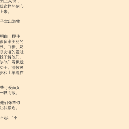
我这样的信心

来。

很多串美丽的

线、白糖、奶

取友谊的羞耻

我了解他们。

使他们看见我

女子。游牧民

驼和山羊混在

哄而散。

我接近。
