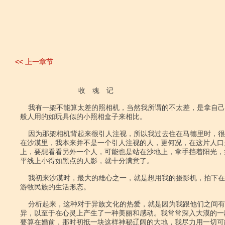
<< 上一章节
                             收　魂　记

    我有一架不能算太差的照相机，当然我所谓的不太差，是拿自己的那架跟一

般人用的如玩具似的小照相盒子来相比。

    因为那架相机背起来很引人注视，所以我过去住在马德里时，很少用到它。

在沙漠里，我本来并不是一个引人注视的人，更何况，在这片人口
上，要想看看另外一个人，可能也是站在沙地上，拿手挡着阳光，
平线上小得如黑点的人影，就十分满意了。

    我初来沙漠时，最大的雄心之一，就是想用我的摄影机，拍下在极荒僻地区

游牧民族的生活形态。

    分析起来，这种对于异族文化的热爱，就是因为我跟他们之间有着极大的差

异，以至于在心灵上产生了一种美丽和感动。我常常深入大漠的一
要算在婚前，那时初抵一块这样神秘辽阔的大地，我尽力用一切可