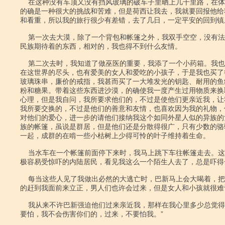
    在这种没有车顶又没有挡风玻璃的破车子里晒上几千里路，在体力上来说，

的确是一种很大的挑战和苦难，但是荷西让我去，我就要回报他给
和看重，所以我的旅行很少有差错，去了几日，一定平安的回到镇上
    第一次去大漠，除了一个背包和帐篷之外，我双手空空，没有法子拿出游牧

民族期待着的东西，相对的，我也得不到什么友情。

    第二次去时，我知道了做巫医的重要，我添了一个小药箱。我也明白，即使

在这世界的尽头，也有爱美的女人和爱吃的小孩子，于是我也买了
玻璃珠串，廉价的戒指，我甚而买了一大堆发光的钥匙、耐用的鱼
粉和糖果。带着这些东西进沙漠，的确使我一度产生过用物质来换
心理，但是我自问，我所要求他们的，不过是使他们更亲近我，让
我所要交换的，不过是他们的善意和友情，也喜欢因为我的礼物，
对他们的爱心，进一步的请他们接纳我这个如同外星人似的异族的
族的帐篷，虽说是群居，但是他们还是分散得很广，只有少数的骆
一起，成群的在啃一些小枯树上少得可怜的叶子维持着生命。

    当水车在一个帐篷前面停下来时，我马上跳下车往帐篷走去。这些可爱而又

极容易受惊吓的内陆居民，看见我这么一个陌生人去了，总是吓得一
    每当这些人见了我做出必然的大逃亡时，巴新马上会大喝着，把他们像羊似

的赶到我面前来立正，男人们也许会过来，但是女人和小孩就很难让
    我从来不许巴新强迫他们过来亲近我，那样在我心里多少总觉得不忍。“不

要怕，我不会伤害你们的，过来，不要怕我。”
