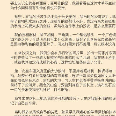
要去认识它的各种面目，更可贵的是，我要看看在这片寸草不生的
为什么同样能有生命的喜悦和爱憎。

    拍照，在我的沙漠生活中是十分必要的，我当时的经济能力，除了在风沙里

带了食物和水旅行之外，连租车的钱都花不起，也没有余力在摄影
的事情上花费太多的金钱，虽然在这件事上的投资，是多么重要而值
    我的照相器材，除了相机，三角架，一个望远镜头，一个广色镜头，和几个

滤光镜之外，可以说再数不出什么东西，我买了几卷感光度很高的
是黑白和彩色的最普通片子，闪光灯因为我不善用，所以根本没有去
    在来沙漠之前，我偶尔会在几百张的照片里，拍出一两张好东西，我在马德

里时也曾买了一些教人拍照的书籍来临时念了几遍，我在纸上所学
，就被我算做没有成绩的心得，这样坦坦荡荡的去了北非。

    第一次坐车进入真正的大沙漠时，手里捧着照相机，惊叹得每一幅画面都想

拍。如梦如幻又如鬼魅似的海市蜃楼，连绵平滑温柔得如同女人胴
面如雨似的狂风沙，焦烈的大地，向天空伸长着手臂呼唤嘶叫的仙
前枯干了的河床，黑色的山峦，深蓝到冻住了的长空，满布乱石的
一切的景象使我意乱神述，目不暇给。

    我常常在这片土地给我这样强烈的震憾下，在这颠簸不堪的旅途里，完全忘

记了自己的辛劳。

    当时我多么痛恨自己的贫乏，如果早先我虚心的学些摄影的技术，能够把这
