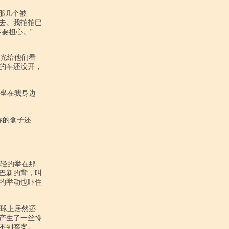
去。我拍拍巴

担心。”

的车还没开，

巴新的背，叫

的举动也吓住

产生了一丝怜

到答案。
