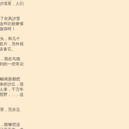
沙漠里，人们

这件比较奢侈

得呵！

软片，另外就

备它。

到的一些常识

体的沙丘，迎

人掌，千万年

荒野，……这
