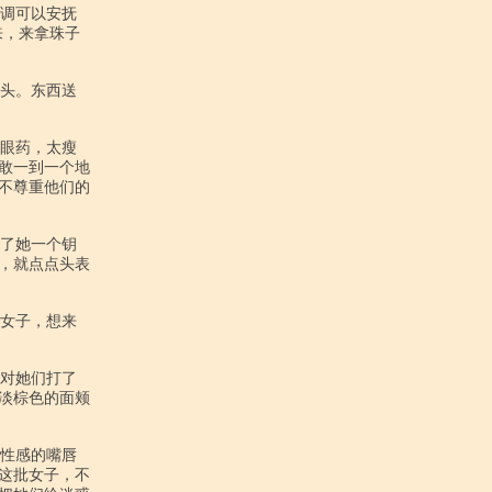
，来拿珠子

敢一到一个地

不尊重他们的

，就点点头表

淡棕色的面颊

这批女子，不
