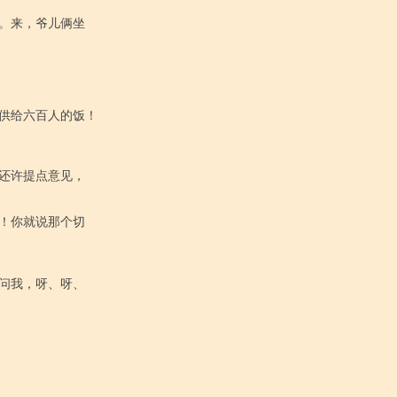
。来，爷儿俩坐

供给六百人的饭！

还许提点意见，

！你就说那个切

问我，呀、呀、
