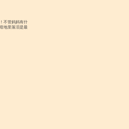
！不管妈妈有什

暗地里落泪是最
