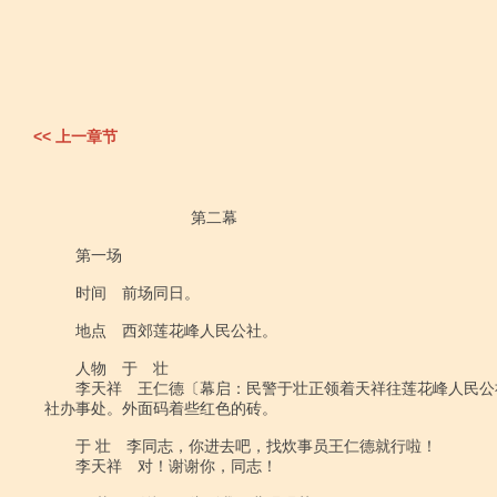
<< 上一章节
                                 第二幕

　　第一场

　　时间　前场同日。

　　地点　西郊莲花峰人民公社。

　　人物　于　壮　

　　李天祥　王仁德〔幕启：民警于壮正领着天祥往莲花峰人民公
社办事处。外面码着些红色的砖。

　　于 壮　李同志，你进去吧，找炊事员王仁德就行啦！

　　李天祥　对！谢谢你，同志！
