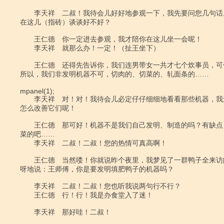
　　李天祥　二叔！我待会儿好好地参观一下，我先要问您几句话
在这儿（指砖）谈谈好不好？

　　王仁德　你一定进去参观，我才陪你在这儿坐一会呢！

　　李天祥　就那么办！一定！（扯王坐下）

　　王仁德　还得先告诉你，我们连男带女一共才七个炊事员，可
所以，我们非发明机器不可，切肉的、切菜的、轧面条的……

mpanel(1);

　　李天祥　对！对！我待会儿必定仔仔细细地看看那些机器，我
怎么改善它们呢！

　　王仁德　那可好！机器不是我们自己发明、制造的吗？有缺点
菜的吧……

　　李天祥　二叔！二叔！您的热情可真高啊！

　　王仁德　当然喽！你就说昨个夜里，我梦见了一群鸭子全来访
呀地说：王师傅，你是要发明填肥鸭子的机器吗？

　　李天祥　二叔！二叔！您也听我说两句行不行？

　　王仁德　行！行！我是办食堂入了迷！

　　李天祥　那好哇！二叔！
