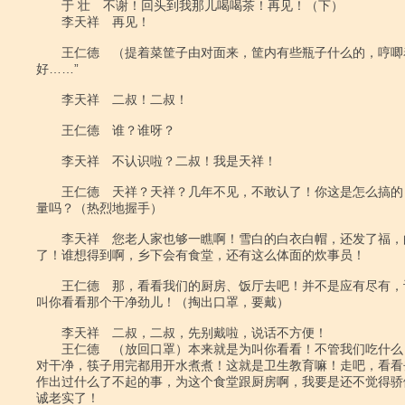
　　于 壮　不谢！回头到我那儿喝喝茶！再见！（下）

　　李天祥　再见！

　　王仁德　（提着菜筐子由对面来，筐内有些瓶子什么的，哼唧着
好……”

　　李天祥　二叔！二叔！

　　王仁德　谁？谁呀？

　　李天祥　不认识啦？二叔！我是天祥！

　　王仁德　天祥？天祥？几年不见，不敢认了！你这是怎么搞的
量吗？（热烈地握手）

　　李天祥　您老人家也够一瞧啊！雪白的白衣白帽，还发了福，
了！谁想得到啊，乡下会有食堂，还有这么体面的炊事员！

　　王仁德　那，看看我们的厨房、饭厅去吧！并不是应有尽有，
叫你看看那个干净劲儿！（掏出口罩，要戴）

　　李天祥　二叔，二叔，先别戴啦，说话不方便！

　　王仁德　（放回口罩）本来就是为叫你看看！不管我们吃什么
对干净，筷子用完都用开水煮煮！这就是卫生教育嘛！走吧，看看
作出过什么了不起的事，为这个食堂跟厨房啊，我要是还不觉得骄
诚老实了！
