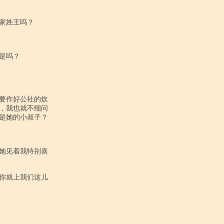
姓王吗？

吗？

要作好公社的炊

，我也就不细问

是她的小叔子？

她见着我特别喜

你就上我们这儿
