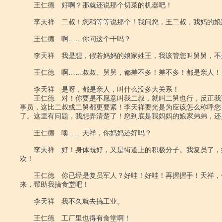
　　王仁德　好啊？那就还说那个切菜的机器吧！

　　李天祥　二叔！您稍等等说那个！我问您，王二叔，我妈的娘家
　　王仁德　啊……你问这个干吗？

　　李天祥　我是想，假若妈妈的娘家姓王，我该管您叫舅舅，不是
　　王仁德　啊……叔叔、舅舅，都差不多！差不多！都是亲人！

　　李天祥　是呀，都是亲人，叫什么没多大关系！

　　王仁德　对！你要是不愿意叫我二叔，就叫二舅也行，反正我
事员，这比二叔或二舅都更要紧！李天祥要光是为应该怎么称呼您
了。这里有问题，我想弄清楚了！您到底是我妈妈的娘家弟弟，还
　　王仁德　噢……天祥，你妈妈还好吗？

　　李天祥　好！身体既好，又是街道上的积极分子。我复员了，
欢！

　　王仁德　你已经是复员军人？好哇！好哇！再握握手！天祥，
来，帮助我搞食堂吧！

　　李天祥　我不久就去搞工业。

　　王仁德　工厂里也得有食堂啊！
