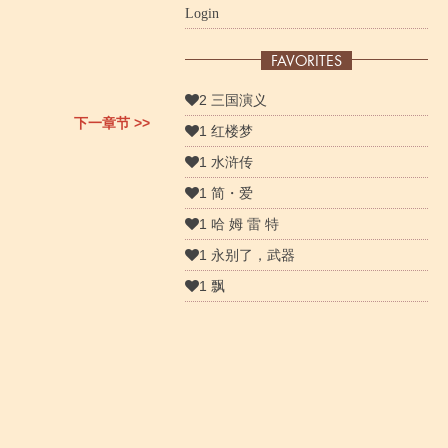
Login
FAVORITES
2 三国演义
下一章节 >>
1 红楼梦
1 水浒传
1 简・爱
1 哈 姆 雷 特
1 永别了，武器
1 飘