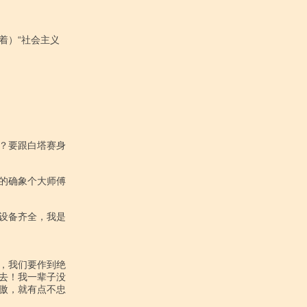
）“社会主义

？要跟白塔赛身

的确象个大师傅

设备齐全，我是

，我们要作到绝

去！我一辈子没

傲，就有点不忠
