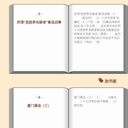
- 5 -
所谓“思想界先驱者”鲁迅启事〔1〕
《新女性》〔2〕八月号登有“狂
所谓“思想界先驱者”鲁迅启事
飙社〔3〕广告”，说：“狂飙运动的开
始远 在二年之前……去年春天本社同
人与思想界先驱者鲁迅及少数最进步
的青年文学家 合办《莽原》……兹为
大规模地进行我们的工作起见于北京
出版之《乌合》《未
加书签
- 6 -
厦门通信（三）〔1〕 小峰兄：
二十七日寄出稿子两篇，〔2〕
厦门通信（三）
想已到。