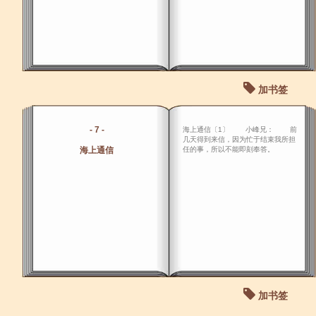
加书签
- 7 -
海上通信〔1〕 小峰兄： 前
几天得到来信，因为忙于结束我所担
海上通信
任的事，所以不能即刻奉答。
加书签