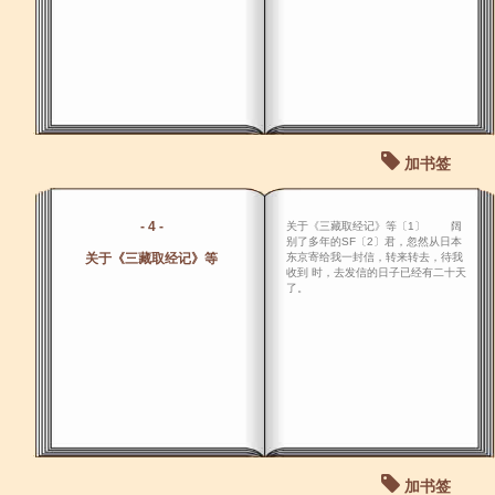
加书签
- 4 -
关于《三藏取经记》等〔1〕 阔
别了多年的SF〔2〕君，忽然从日本
关于《三藏取经记》等
东京寄给我一封信，转来转去，待我
收到 时，去发信的日子已经有二十天
了。
加书签