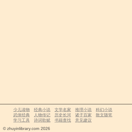
少儿读物
经典小说
文学名家
推理小说
科幻小说
武侠经典
人物传记
历史长河
诸子百家
散文随笔
学习工具
诗词歌赋
书籍查找
意见建议
© zhuyinlibrary.com 2026