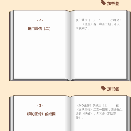
加书签
- 2 -
厦门通信（二）〔1〕 小峰兄：
《语丝》百一和百二期，今天一
厦门通信（二）
同收到了。
加书签
- 3 -
《阿Q正传》的成因〔1〕 在
《文学周报》二五一期里，西谛先生
《阿Q正传》的成因
谈起《呐喊》，尤其是《阿Q正
传》。