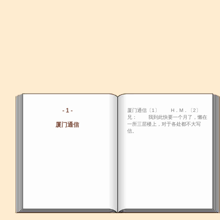
- 1 -
厦门通信〔1〕 H．M．〔2〕
兄： 我到此快要一个月了，懒在
厦门通信
一所三层楼上，对于各处都不大写
信。