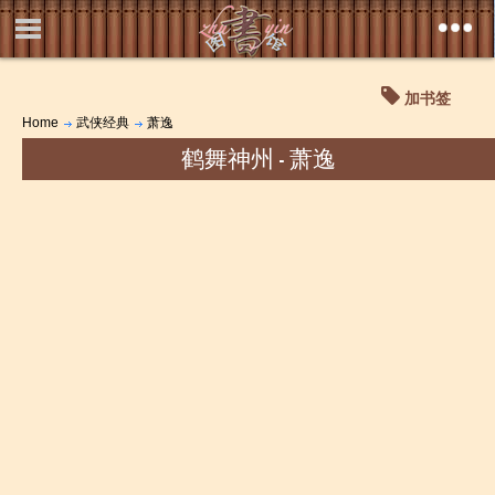
加书签
Home
武侠经典
萧逸
鹤舞神州 - 萧逸