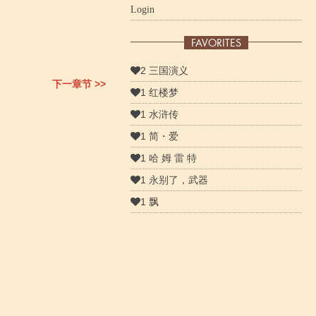
Login
FAVORITES
2 三国演义
下一章节 >>
1 红楼梦
1 水浒传
1 简・爱
1 哈 姆 雷 特
1 永别了，武器
1 飘