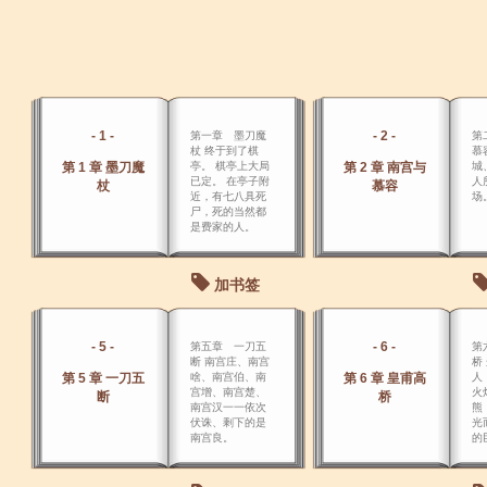
- 1 -
- 2 -
第一章 墨刀魔
第
杖 终于到了棋
慕
第 1 章 墨刀魔
亭。 棋亭上大局
第 2 章 南宫与
城
已定。 在亭子附
人
杖
慕容
近，有七八具死
场
尸，死的当然都
是费家的人。
加书签
- 5 -
- 6 -
第五章 一刀五
第
断 南宫庄、南宫
桥
第 5 章 一刀五
啥、南宫伯、南
第 6 章 皇甫高
人
宫增、南宫楚、
火
断
桥
南宫汉一一依次
熊
伏诛、剩下的是
光
南宫良。
的
端
感
不