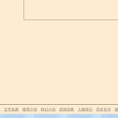
说
文学名家
推理小说
科幻小说
武侠经典
人物传记
历史长河