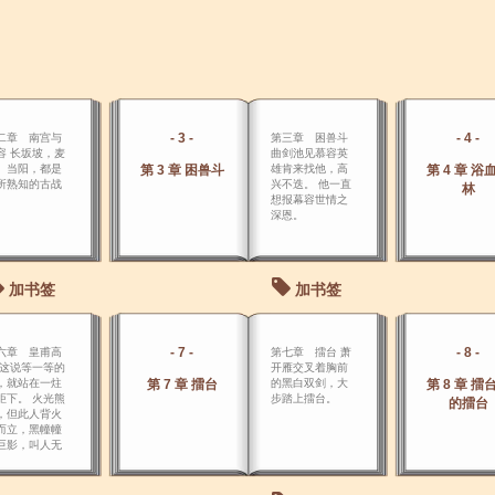
- 3 -
- 4 -
二章 南宫与
第三章 困兽斗
容 长坂坡，麦
曲剑池见慕容英
、当阳，都是
第 3 章 困兽斗
雄肯来找他，高
第 4 章 浴
所熟知的古战
兴不迭。 他一直
林
。
想报幕容世情之
深恩。
加书签
加书签
- 7 -
- 8 -
六章 皇甫高
第七章 擂台 萧
 这说等一等的
开雁交叉着胸前
，就站在一炷
第 7 章 擂台
的黑白双剑，大
第 8 章 擂
炬下。 火光熊
步踏上擂台。
的擂台
，但此人背火
而立，黑幢幢
巨影，叫人无
生有一种恐怖
，只有火光中
明确的轮廓，