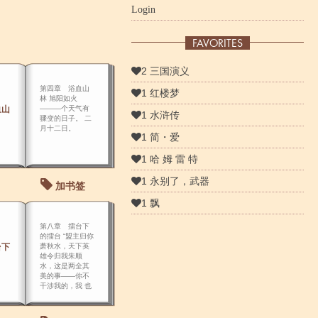
Login
FAVORITES
2 三国演义
第四章 浴血山
1 红楼梦
林 旭阳如火
血山
―――个天气有
1 水浒传
骤变的日子。 二
月十二日。
1 简・爱
1 哈 姆 雷 特
1 永别了，武器
加书签
1 飘
第八章 擂台下
的擂台 “盟主归你
台下
萧秋水，天下英
雄令归我朱顺
水，这是两全其
美的事――你不
干涉我的，我 也
不干涉你的。