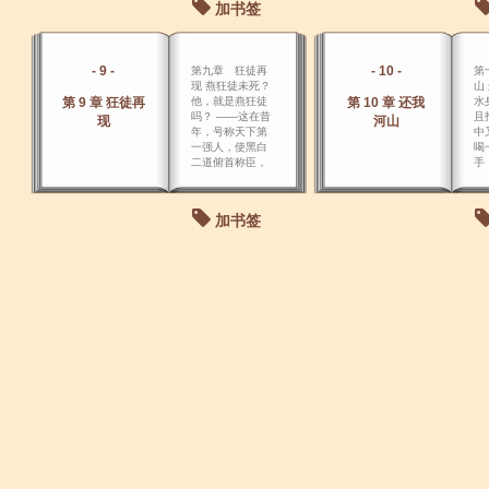
加书签
看
- 9 -
- 10 -
第九章 狂徒再
第
现 燕狂徒未死？
山
第 9 章 狂徒再
他，就是燕狂徒
第 10 章 还我
水
吗？ ――这在昔
且
现
河山
年，号称天下第
中
一强人，使黑白
喝
二道俯首称臣，
手
而且纵横天下，
水
号令七海， 始创
权力帮，缔造长
加书签
江、黄河水道分
寨的人，最后被
他手下的人所出
卖，以至黑白道
中好手 尽出，十
六大门派，包括
武