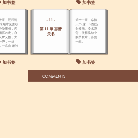
加书签
加书签
不清脸目。
- 11 -
十章 还我河
第十一章 忘情
 朱顺水见萧秋
天书 这一问如当
身受重创，尚
第 11 章 忘情
头棒喝、冷水浇
指挥若定，心
背，使得伤怨中
天书
又妒又恨，大
的萧秋水，喜然
一声，一扬
一醒。
，一爪向 萧秋
抓来。
加书签
加书签
COMMENTS