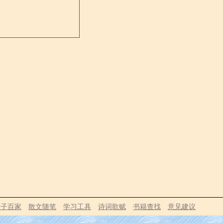
诸子百家
散文随笔
学习工具
诗词歌赋
书籍查找
意见建议