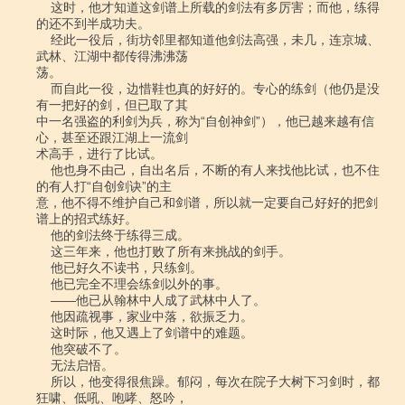
    这时，他才知道这剑谱上所载的剑法有多厉害；而他，练得
的还不到半成功夫。

    经此一役后，街坊邻里都知道他剑法高强，未几，连京城、
武林、江湖中都传得沸沸荡

荡。

    而自此一役，边惜鞋也真的好好的。专心的练剑（他仍是没
有一把好的剑，但已取了其

中一名强盗的利剑为兵，称为“自创神剑”），他已越来越有信
心，甚至还跟江湖上一流剑

术高手，进行了比试。

    他也身不由己，自出名后，不断的有人来找他比试，也不住
的有人打“自创剑诀”的主

意，他不得不维护自己和剑谱，所以就一定要自己好好的把剑
谱上的招式练好。

    他的剑法终于练得三成。

    这三年来，他也打败了所有来挑战的剑手。

    他已好久不读书，只练剑。

    他已完全不理会练剑以外的事。

    ――他已从翰林中人成了武林中人了。

    他因疏视事，家业中落，欲振乏力。

    这时际，他又遇上了剑谱中的难题。

    他突破不了。

    无法启悟。

    所以，他变得很焦躁。郁闷，每次在院子大树下习剑时，都
狂啸、低吼、咆哮、怒吟，
