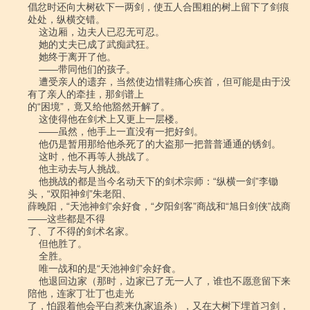
倡忿时还向大树砍下一两剑，使五人合围粗的树上留下了剑痕
处处，纵横交错。

    这边厢，边夫人已忍无可忍。

    她的丈夫已成了武痴武狂。

    她终于离开了他。

    ――带同他们的孩子。

    遭受亲人的遗弃，当然使边惜鞋痛心疾首，但可能是由于没
有了亲人的牵挂，那剑谱上

的“困境”，竟又给他豁然开解了。

    这使得他在剑术上又更上一层楼。

    ――虽然，他手上一直没有一把好剑。

    他仍是暂用那给他杀死了的大盗那一把普普通通的锈剑。

    这时，他不再等人挑战了。

    他主动去与人挑战。

    他挑战的都是当今名动天下的剑术宗师：“纵横一剑”李锄
头，“双阳神剑”朱老阳、

薛晚阳，“天池神剑”余好食，“夕阳剑客”商战和“旭日剑侠”战商
――这些都是不得

了、了不得的剑术名家。

    但他胜了。

    全胜。

    唯一战和的是“天池神剑”余好食。

    他退回边家（那时，边家已了无一人了，谁也不愿意留下来
陪他，连家丁壮丁也走光

了，怕跟着他会平白惹来仇家追杀），又在大树下埋首习剑，