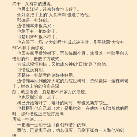
终于，又有新的进境。

    他再出江湖，连余好食也击败了。

    余好食把手上的“大食神剑”也送了给他。

    那确是一把好剑。

    边惜鞋本来很高兴：

    他终于有一把好剑了。

    可是用来却很不称手。

    他在跟下一场与“大剑师”方成式决斗时，几乎就因“大食神
剑”不称手而惨败。

    他回去家里后院树下，再苦练四个月，然后以一把随手向人
借用的剑，击败了方成式。

    方成式惺惺相惜，又把成名神剑“日蚀”送了给他。

    可惜也没有用。

    还是任一把随意的剑好使好用。

    边惜鞋再回到他家大宅的后院巨树时，忽然觉得：这棵树老
了，树身上的剑痕愈是深

刻，愈是沧桑，愈是磨不掉岁月的痕迹。

    他也双鬓渐白，老了。

    树已开始落叶了，落叶的同时，却也见新芽萌生。

    他顿悟到他自己就（才）是那把剑、在他练习剑谱所载的同
时，那剑谱也正把他打磨淬

厉成一把剑……

    一把唯一适用于这《自创剑谱》的剑。

    而他，已妻离子散，功名俱灭，只剩下孤身一人和他的剑
谱。
