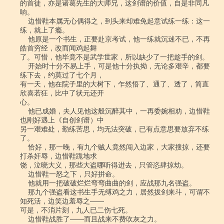
的首徒，亦是诸葛先生的大师兄，这剑谱的价值，自是非同凡
响。

    边惜鞋本属无心偶得之，到头来却难免起意试练一练：这一
练，就上了瘾。

    他原是一个书生，正要赴京考试，他一练就沉迷不已，不再
皓首穷经，改而闻鸡起舞

了。可惜，他毕竟不是武学世家，所以缺少了一把趁手的剑。

    开始时十分不易上手，可是他十分执拗，无论多艰辛，都要
练下去，约莫过了七个月，

有一天，他在院子里的大树下，乍然悟了、通了、透了，简直
欣喜若狂，比中了状元还开

心。

    他已成婚，夫人见他这般沉醉其中，一再委婉相劝，边惜鞋
也刚好遇上《自创剑谱）中

另一艰难处，勤练苦思，均无法突破，已有点意思要放弃不练
了。

    恰好，那一晚，有九个贼人竟然闯入边家，大家搜掠，还要
打杀奸辱，边惜鞋跪地求

饶，泣晓大义，那些大盗哪听得进去，只管恣肆掠劫。

    边惜鞋一怒之下，只好拼命。

    他就用一把破破烂烂弯弯曲曲的剑，应战那九名强盗。

    那九个强盗看这书生手无缚鸡之力，居然拔剑来斗，可谓不
知死活，边笑边羞辱之――

可是，不消片刻，九人已二伤七死。

    边惜鞋战胜了――而且战来不费吹灰之力。
