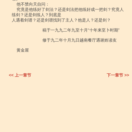
    他不禁向天自问：

    究竟是他练好了剑法？还是剑法把他练好成一把剑？究竟人
练剑？还是剑练人？到底是

人遇着剑谱？还是剑谱找到了主人？他是人？还是剑？

                          稿于一九九二年九至十月“十年来至卜时期”

                          修于九二年十月九日越南餐厅遇谢姓读友

    黄金屋

<< 上一章节
下一章节 >>