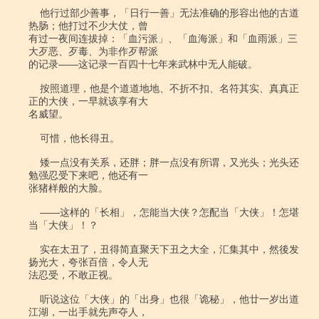
    他行过部少善事，「日行一善」无法准确的形容出他的古道
热肠；他打过不少大仗，曾

有过一夜间连拔掉：「血污派」、「血海派」和「血雨派」三
大歹恶、歹毒、为非作歹帮派

的记录――这记录一百四十七年来武林中无人能破。

    按照道理，他是个道道地地、不折不扣、名符其实、真真正
正的大侠，一早就该享有大

名威望。

    可惜，他长得丑。

    矮一点没有关系，还胖；胖一点没有所谓，又光头；光头还
勉强忍受下来吧，他还有一

张猪样般的大脸。

    ――这样的「长相」，怎能当大侠？怎配当「大侠」！怎堪
当「大侠」！？

    实在太丑了，丑得简直聚天下丑之大全，汇集其中，然後发
扬光大，夸张百倍，令人无

法忍受，不敢正视。

    听说这位「大侠」的「出身」也很「诡秘」，他廿一岁出道
江湖，一出手就先声夺人，
