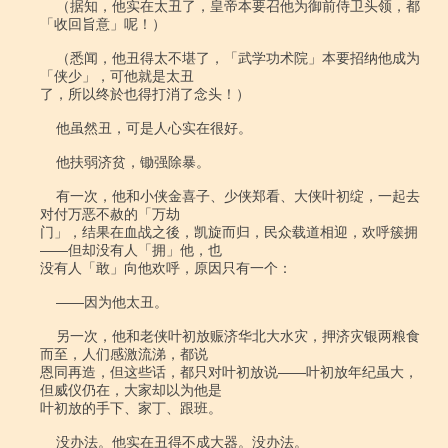
    （据知，他实在太丑了，皇帝本要召他为御前侍卫头领，都
「收回旨意」呢！）

    （悉闻，他丑得太不堪了，「武学功术院」本要招纳他成为
「侠少」，可他就是太丑

了，所以终於也得打消了念头！）

    他虽然丑，可是人心实在很好。

    他扶弱济贫，锄强除暴。

    有一次，他和小侠金喜子、少侠郑看、大侠叶初绽，一起去
对付万恶不赦的「万劫

门」，结果在血战之後，凯旋而归，民众载道相迎，欢呼簇拥
――但却没有人「拥」他，也

没有人「敢」向他欢呼，原因只有一个：

    ――因为他太丑。

    另一次，他和老侠叶初放赈济华北大水灾，押济灾银两粮食
而至，人们感激流涕，都说

恩同再造，但这些话，都只对叶初放说――叶初放年纪虽大，
但威仪仍在，大家却以为他是

叶初放的手下、家丁、跟班。

    没办法。他实在丑得不成大器。没办法。
