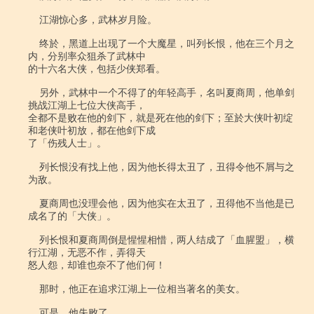
    江湖惊心多，武林岁月险。

    终於，黑道上出现了一个大魔星，叫列长恨，他在三个月之
内，分别率众狙杀了武林中

的十六名大侠，包括少侠郑看。

    另外，武林中一个不得了的年轻高手，名叫夏商周，他单剑
挑战江湖上七位大侠高手，

全都不是败在他的剑下，就是死在他的剑下；至於大侠叶初绽
和老侠叶初放，都在他剑下成

了「伤残人士」。

    列长恨没有找上他，因为他长得太丑了，丑得令他不屑与之
为敌。

    夏商周也没理会他，因为他实在太丑了，丑得他不当他是已
成名了的「大侠」。

    列长恨和夏商周倒是惺惺相惜，两人结成了「血腥盟」，横
行江湖，无恶不作，弄得天

怒人怨，却谁也奈不了他们何！

    那时，他正在追求江湖上一位相当著名的美女。

    可是，他失败了。
