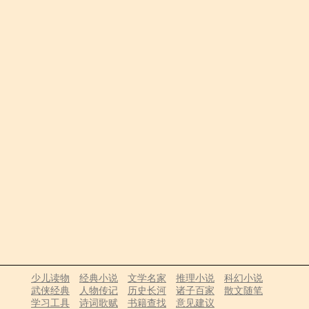
少儿读物
经典小说
文学名家
推理小说
科幻小说
武侠经典
人物传记
历史长河
诸子百家
散文随笔
学习工具
诗词歌赋
书籍查找
意见建议