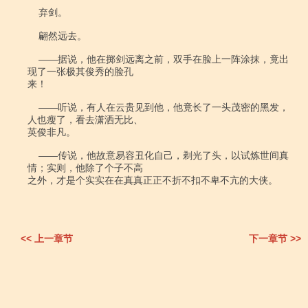
    弃剑。

    翩然远去。

    ――据说，他在掷剑远离之前，双手在脸上一阵涂抹，竟出
现了一张极其俊秀的脸孔

来！

    ――听说，有人在云贵见到他，他竟长了一头茂密的黑发，
人也瘦了，看去潇洒无比、

英俊非凡。

    ――传说，他故意易容丑化自己，剃光了头，以试炼世间真
情；实则，他除了个子不高

之外，才是个实实在在真真正正不折不扣不卑不亢的大侠。

<< 上一章节
下一章节 >>