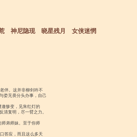
漠穷荒 神尼隐现 晓星残月 女侠迷惘