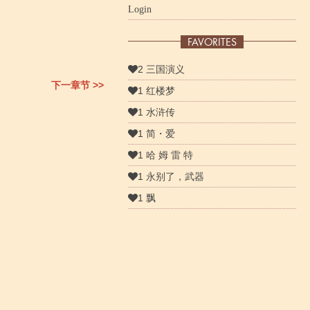
Login
FAVORITES
2 三国演义
下一章节 >>
1 红楼梦
1 水浒传
1 简・爱
1 哈 姆 雷 特
1 永别了，武器
1 飘