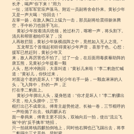
长矛，喝声“你下来！”用力

一扯，清军军官应声落马。附近一员副将舍命扑来。黄衫少年
又是一声大喝：“你回去！”

左掌一扬，在敌人胸口上猛力一击，那员副将给震得躯体腾
空，手中朴刀也脱手飞出。

    黄衫少年按着清兵统领，抢过朴刀，喀嚓一声，将头割下。
清兵和帮匪都给吓呆了，没

人再敢拦阻，黄衫少年纵横战阵之中，竟然如入无人之境。”

    五龙帮五个首领起初听得黄衫少年声音，喜形于色。心想：
援军已然赶到，黄衫少年又

来，敌人再厉害也不怕了。过了一会，在后面用毒蒺藜助阵的
唐五熊，见黄衫少年提着一颗

人头，怒冲冲跑回，大喜叫道：“黄衫儿来啦！”李二豹急忙喊
道：“黄衫儿，你快过来，

对面这个老的是坏人！”黄衫少年右手一扬，一颗血淋淋的人
头，飞入阵中，扑的一声，正

打在李二豹面上。

    黄衫少年掷出人头，凝身怒道：“你才是坏人！”李二豹骤出
不意，给人头掷中，三节

棍打出已不成章法。傅青主趁势抢进。长袖一卷，三节棍呼的
一声给抛了出去。钱四麒从右

面一拳捣来，傅青主更不回头，双袖向后一拍，使出“流云飞
袖”中的“反手擒羊”绝招，

只一拍就将钱四麒拍倒地上，同时他右脚也已飞踢出去，将李
二豹踢出三丈开外，登时毙
