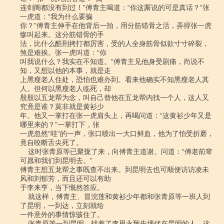
连剑阁都没有到过！”傅青主喝道：“你这厮说的可是真话？”张
一虎道：“我为什么要骗

你？”傅青主伸手在他背后一拍，用分筋错骨之活，弄得张一虎
惨叫起来。这分筋错骨的手

法，比什么酷刑拷打都厉害，受的人全身筋骨似欲寸寸碎裂，
煞是难挨。张一虎叫道：“你

叫我说什么？我实在不知道。”傅青主见他身受剧痛，尚说不
知，又想以他的本事，就是走

上黑瘦老人住处，恐怕也难办到。看来他确实不知黑瘦老人其
人。但何以黑瘦老人临死，却

殷殷以五龙帮为念，叫自己替他在五龙帮内找一个人，这人又
究竟是谁？莫非就是黄衫少

年。他又一掌打在张一虎肩头上，再喝问道：“这黄衫少年又是
哪里来的？”一掌打下，张

一虎忽然“哇”的一声，张口喷出一大口鲜血，他为了怕受折磨，
竟自咬断舌尖死了。

    这时张青原等已聚拢了来，向傅青主道谢。问道：“傅老前辈
可愿和我们到昆明去。”

傅青主想五龙帮之事既查不出来。到昆明去也可顺便访访凌未
风和刘郁芳，而且还可以有助

于李来亨，当下慨然答应。

    就这样，傅青主、冒浣莲和黄衫少年都和张青原等一班人到
了昆明，一到达，立刻就给

一件意外的事情惊骇住了。

    张青原等一到昆明，找着了李思永预先埋伏在昆明的人，这