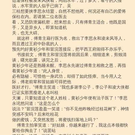
适逢保柱被凌未风挟着，同陷水牢，过了多天，看守的人报
说，水牢里的人似乎已病了。吴

三桂想要挟李思永结盟，自然不想他死，何况还有自己的爱将
保柱在内。若请第二位名医去

看，又恐防泄漏机密，想来想去，只有傅青主适合，他既是国
手，又是异乡人，即算知道机

关，也无大碍。

    就这样，傅青主藉行医为名，救出了李思永和凌未风等人，
而且透过王府中卧底的人，

预先约好黄衫少年和冒浣莲接应，把平西王府闹得不亦乐乎。

    书接前文，傅青主和冒浣莲将前因后果，细细道来，剪烛清
谈，曙光欲露，谈完之后，

黄衫少年还是熟睡未醒。李思永先谢过傅青主相救之恩，再指
着黄衫少年道：“此人身世，

必有隐秘，可惜他一身武功，却得了如此怪瘴。当今用人之
际，傅老前辈和冒姑娘可得把他

医好才行。”傅青主笑道：“我也多谢李公子，李公子和凌大侠都
已证实那黑瘦老人名叫桂

天澜，只要知道这个老人姓桂，黄衫少年便有法子医了！”李思
永诧然问道：“这是怎么个

说法？”冒浣莲盈盈一笑道：“你不见他昨晚经过桂花树下，神情
突感不安吗？后来吃桂花

做的蜜饯，又突然发怒，将蜜饯扫落地上吗？”

    傅青主拍掌笑道：“好姑娘，你越来越行了，我这点本领都快
要给你掏去了！”说罢站
