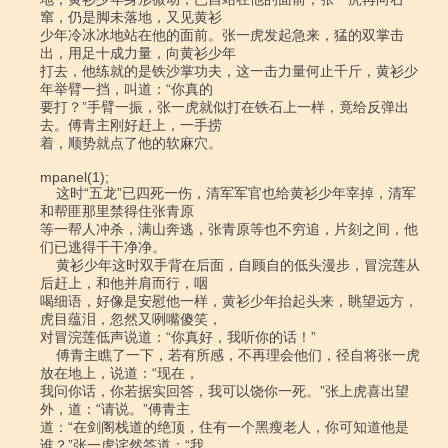
窜，仍是脚未落地，又见黄衫

少年冷冰冰地站在他的面前。张一虎发起急来，猛的双掌击
出，用足十成力量，向黄衫少年

打去，他练就的是铁沙掌功夫，这一击力量何止千斤，黄衫少
年举臂一挡，叫道：“你真的

要打？”手臂一振，张一虎就似打在铁石上一样，竟给反弹出
去。傅青主刚好赶上，一手捞

着，顺势就点了他的软麻穴。

mpanel(1);

    这时“五龙”已四死一伤，清军军官也给黄衫少年宰掉，清军
和帮匪那里禁得住张青原

等一帮人冲杀，满山奔逃，张青原等也不穷追，片刻之间，他
们已逃得干干净净。

    黄衫少年这时双手背在后面，自顾自的低头漫步，冒浣莲从
后赶上，和他并肩而行，咽

喝细语，好像是安慰他一样，黄衫少年抬起头来，眺望远方，
虎目蕴泪，忽然又咧嘴傻笑，

对冒浣莲低声说道：“你真好，我听你的话！”

    傅青主瞧了一下，若有所感，不再理会他们，径自将张一虎
放在地上，说道：“现在，

我问你话，你若据实回答，我可以饶你一死。”张上虎喜出望
外，道：“请说。”傅青主

道：“在剑阁栈道的绝顶，住有一个黑瘦老人，你可知道他是
谁？”张一虎诧然答道：“我
