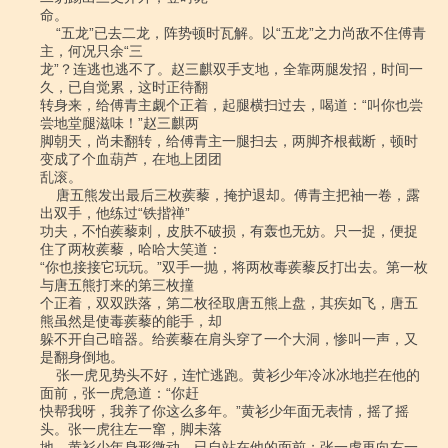
命。

    “五龙”已去二龙，阵势顿时瓦解。以“五龙”之力尚敌不住傅青
主，何况只余“三

龙”？连逃也逃不了。赵三麒双手支地，全靠两腿发招，时间一
久，已自觉累，这时正待翻

转身来，给傅青主觑个正着，起腿横扫过去，喝道：“叫你也尝
尝地堂腿滋味！”赵三麒两

脚朝天，尚未翻转，给傅青主一腿扫去，两脚齐根截断，顿时
变成了个血葫芦，在地上团团

乱滚。

    唐五熊发出最后三枚蒺藜，掩护退却。傅青主把袖一卷，露
出双手，他练过“铁揩禅”

功夫，不怕蒺藜刺，皮肤不破损，有轰也无妨。只一捉，便捉
住了两枚蒺藜，哈哈大笑道：

“你也接接它玩玩。”双手一抛，将两枚毒蒺藜反打出去。第一枚
与唐五熊打来的第三枚撞

个正着，双双跌落，第二枚径取唐五熊上盘，其疾如飞，唐五
熊虽然是使毒蒺藜的能手，却

躲不开自己暗器。给蒺藜在肩头穿了一个大洞，惨叫一声，又
是翻身倒地。

    张一虎见势头不好，连忙逃跑。黄衫少年冷冰冰地拦在他的
面前，张一虎急道：“你赶

快帮我呀，我养了你这么多年。”黄衫少年面无表情，摇了摇
头。张一虎往左一窜，脚未落

地，黄衫少年身形微动，已自站在他的面前；张一虎再向右一