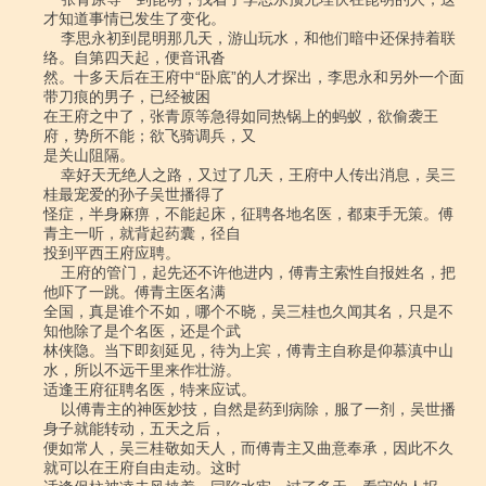
才知道事情已发生了变化。

    李思永初到昆明那几天，游山玩水，和他们暗中还保持着联
络。自第四天起，便音讯沓

然。十多天后在王府中“卧底”的人才探出，李思永和另外一个面
带刀痕的男子，已经被困

在王府之中了，张青原等急得如同热锅上的蚂蚁，欲偷袭王
府，势所不能；欲飞骑调兵，又

是关山阻隔。

    幸好天无绝人之路，又过了几天，王府中人传出消息，吴三
桂最宠爱的孙子吴世播得了

怪症，半身麻痹，不能起床，征聘各地名医，都束手无策。傅
青主一听，就背起药囊，径自

投到平西王府应聘。

    王府的管门，起先还不许他进内，傅青主索性自报姓名，把
他吓了一跳。傅青主医名满

全国，真是谁个不如，哪个不晓，吴三桂也久闻其名，只是不
知他除了是个名医，还是个武

林侠隐。当下即刻延见，待为上宾，傅青主自称是仰慕滇中山
水，所以不远干里来作壮游。

适逢王府征聘名医，特来应试。

    以傅青主的神医妙技，自然是药到病除，服了一剂，吴世播
身子就能转动，五天之后，

便如常人，吴三桂敬如天人，而傅青主又曲意奉承，因此不久
就可以在王府自由走动。这时
