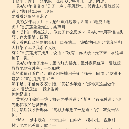
了起来，捻了一张纸条，在黄衫少年鼻孔，撩了两撩。

    黄衫少年轻轻地“晤”了一声，手脚颤动，傅青主对冒浣莲笑
道：“我们都出去，现在

要看看姑娘的医术了！”

    黄衫少年动了几下，忽然直跳起来，叫道：“老虎！老
虎！”冒浣莲盈盈走过，柔声叫

道：“别怕，我在这儿。你发了什么恶梦？”黄衫少年用手轻拍头
颅，睁大眼睛，四围一

看，看见自己的两把长剑，堕在地上，惊骇地问道：“我真的和
人打架了吗？我杀了人没

有？”冒浣莲摇了摇头，说道：“没有！你从楼上走下来，在这里
睡了一觉。”

    黄衫少年定了定神，屋内灯光摇曳，屋外夜风低啸，冒浣莲
盈盈地站在烛旁，一双如秋

水的眼睛盯着自己。他又困惑地用手搔了搔头，问道：“这是不
是梦？”冒浣莲笑道：“当

然不是，不信你咬咬手指。”黄衫少年道：“那你来这里做什
么？”冒浣莲道：“我来告诉

你你是谁！”

    黄衫少年骤吃一惊，摊开两手叫道：“请说！”冒浣莲道：“你
先把你做的恶梦告诉

我，然后我才告诉你！”黄衫少年想了一想道：“好，我先告诉
你。”

    他说：“梦中我在一个大山中，山中有一棵桂树。”说到桂
树，他面色苍白，歇了一
