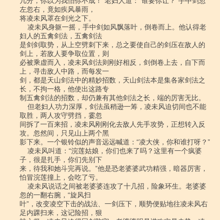
几分，你以为我怕你不成！”老妇人道：“谁要你让？”手中剑忽
左忽右，竟如疾风暴雨，

将凌未风罩在剑光之下。

    凌未风身躯一摇，手中剑如风飘落叶，倒卷而上。他认得老
妇人的五禽剑法，五禽剑法

是剑剑取势，从上空劈刺下来，总之要使自己的剑压在敌人的
剑上，若敌人要争取位置，则

必被乘虚而入，凌未风剑法则刚好相反，剑倒卷上去，自下而
上，寻击敌人中路，而每发一

剑，都是天山剑法中的精妙招数，天山剑法本是集各家剑法之
长，不拘一格，他使出这路专

制五禽剑法的招数，却仍兼有其他剑法之长，端的厉害无比。

    但老妇人功力深厚，剑法虽稍逊一筹，凌未风迫切间也不能
取胜，两人攻守劈挡，霎忽

间拆了一百来招，凌未风刚刚化去敌人先手攻势，正想转入反
攻。忽然间，只见山上两个黑

影下来。一个银铃似的声音远远喊道：“凌大侠，你和谁打呀？”

    凌未风叫道：“浣莲姑娘，你们也来了吗？这里有一个疯婆
子，很是扎手，你们先别下

来，待我和她斗完再说。”他是恐老婆婆武功精强，暗器厉害，
怕冒浣莲撞上，会吃了亏。

    凌未风说话之间被老婆婆连攻了十几招，险象环生。老婆婆
忽的一翻右腕，“旋风扫

叶”，改变凌空下击的战法、一剑压下，顺势便贴地往凌未风右
足内踝扫来，这记险招，狠
