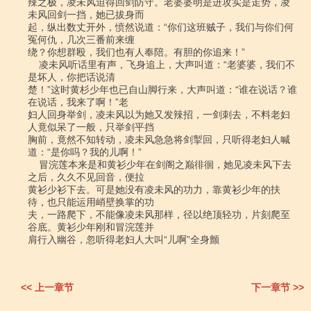
辣之极，凌未风迫得回剑防守。老婆婆明是进攻实是走势，凌
未风回剑一挡，她已拔身而

起，纵出数丈开外，愤然说道：“你们这班贼子，我们与你们何
冤何仇，几次三番前来缠

绕？你想群殴，我们也有人奉陪。有胆的你追来！”

    凌未风听话里有声，飞身追上，大声叫道：“老婆婆，我们不
是坏人，你把话说清

楚！”这时黄杉少年也已自山脚行来，大声叫道：“谁在说话？谁
在说话，我来了啊！”老

妇人回身举剑，凌未风以为她又发辣招，一剑刺去，不料老妇
人竟似呆了一般，只举剑平挡

胸前，竟然不知转动，凌未风急急将剑掣回，只听得老妇人喊
道：“是你吗？我的儿啊！”

    冒浣莲本来是和黄衫少年在剑阁之巅徘徊，她见凌未风下去
之后，久久不见回音，便拉

黄衫少衫下去。可是她没有凌未风的功力，靠黄衫少年的扶
待，也只能运用峭壁换掌的功

夫，一路爬下，不能像凌未风那样，径以绝顶轻功，片刻爬至
谷底。黄衫少年刚和冒浣莲并

肩行入幽谷，忽听得老妇人大叫“儿啊”全身颤

<< 上一章节
下一章节 >>