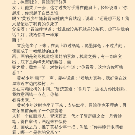
上，掩面啜泣。冒浣莲理好秀

发，让他哭了一会，这才过去将手搭在他肩上，轻轻说道：“你
起来，你想起了自己是谁

吗？”黄衫少年随着冒浣莲的声音站起，说道：“还是想不起！我
只是记起了我真的杀死了

父亲呀！”冒浣莲悦道：“我说你没杀死就是没杀死，你不信我的
话？好，我给你看一样东

西！”

    冒浣莲坐了下来，在桌上取过纸笔，吮墨挥毫，不过片刻，
便画成了一幅绝妙的山水

画。画的是剑阁栈道绝顶处的景象，栈道之旁，有一奇峰突
出，底下是两峰夹峙的幽谷，画

完之后，掷笔一笑，对黄衫少年道：“你看看，这地方你可熟
悉？”

    黄衫少年“咦”了一声，凝神说道：“着地方真熟，我好像在这
屋靠近右边的松树，不

是在两颗松树的中间。”冒浣莲道：“你对了，这地方你比我熟，
我故意画错一点点，你都

看得出来。”

    黄衫少年这时也坐了下来，支头默坐。冒浣莲也不理他，再
在茅屋前面画了一个黑瘦老

人和一个红面老人，冒浣莲是一代才子冒辟疆之女，丹青妙
笔，得自家传，画起来神似得

很。画成之后，推了黄衫少年一把，叫道：“你再睁开眼睛看
看，哪一个是你的父亲？”
