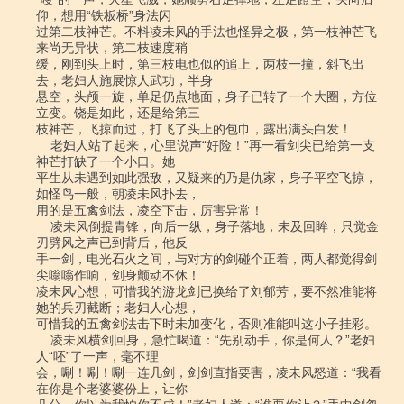
仰，想用“铁板桥”身法闪

过第二枝神芒。不料凌未风的手法也怪异之极，第一枝神芒飞
来尚无异状，第二枝速度稍

缓，刚到头上时，第三枝电也似的追上，两枝一撞，斜飞出
去，老妇人施展惊人武功，半身

悬空，头颅一旋，单足仍点地面，身子已转了一个大圈，方位
立变。饶是如此，还是给第三

枝神芒，飞掠而过，打飞了头上的包巾，露出满头白发！

    老妇人站了起来，心里说声“好险！”再一看剑尖已给第一支
神芒打缺了一个小口。她

平生从未遇到如此强敌，又疑来的乃是仇家，身子平空飞掠，
如怪鸟一般，朝凌未风扑去，

用的是五禽剑法，凌空下击，厉害异常！

    凌未风倒提青锋，向后一纵，身子落地，未及回眸，只觉金
刃劈风之声已到背后，他反

手一剑，电光石火之间，与对方的剑碰个正着，两人都觉得剑
尖嗡嗡作响，剑身颤动不休！

凌未风心想，可惜我的游龙剑已换给了刘郁芳，要不然准能将
她的兵刃截断；老妇人心想，

可惜我的五禽剑法击下时未加变化，否则准能叫这小子挂彩。

    凌未风横剑回身，急忙喝道：“先别动手，你是何人？”老妇
人“呸”了一声，毫不理

会，唰！唰！唰一连几剑，剑剑直指要害，凌未风怒道：“我看
在你是个老婆婆份上，让你
