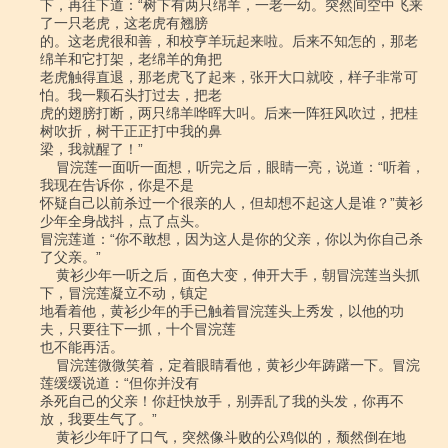
下，再往下道：“树下有两只绵羊，一老一幼。突然间空中飞来
了一只老虎，这老虎有翘膀

的。这老虎很和善，和校亨羊玩起来啦。后来不知怎的，那老
绵羊和它打架，老绵羊的角把

老虎触得直退，那老虎飞了起来，张开大口就咬，样子非常可
怕。我一颗石头打过去，把老

虎的翅膀打断，两只绵羊哗晖大叫。后来一阵狂风吹过，把桂
树吹折，树干正正打中我的鼻

梁，我就醒了！”

    冒浣莲一面听一面想，听完之后，眼睛一亮，说道：“听着，
我现在告诉你，你是不是

怀疑自己以前杀过一个很亲的人，但却想不起这人是谁？”黄衫
少年全身战抖，点了点头。

冒浣莲道：“你不敢想，因为这人是你的父亲，你以为你自己杀
了父亲。”

    黄衫少年一听之后，面色大变，伸开大手，朝冒浣莲当头抓
下，冒浣莲凝立不动，镇定

地看着他，黄衫少年的手已触着冒浣莲头上秀发，以他的功
夫，只要往下一抓，十个冒浣莲

也不能再活。

    冒浣莲微微笑着，定着眼睛看他，黄衫少年踌躇一下。冒浣
莲缓缓说道：“但你并没有

杀死自己的父亲！你赶快放手，别弄乱了我的头发，你再不
放，我要生气了。”

    黄衫少年吁了口气，突然像斗败的公鸡似的，颓然倒在地