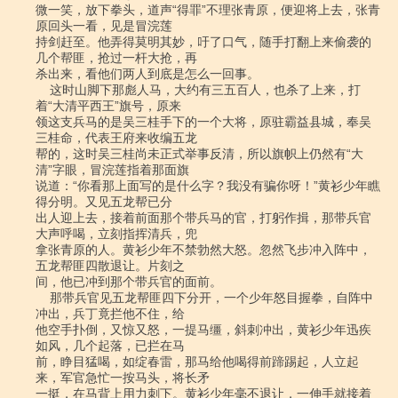
微一笑，放下拳头，道声“得罪”不理张青原，便迎将上去，张青
原回头一看，见是冒浣莲

持剑赶至。他弄得莫明其妙，吁了口气，随手打翻上来偷袭的
几个帮匪，抢过一杆大抢，再

杀出来，看他们两人到底是怎么一回事。

    这时山脚下那彪人马，大约有三五百人，也杀了上来，打
着“大清平西王”旗号，原来

领这支兵马的是吴三桂手下的一个大将，原驻霸益县城，奉吴
三桂命，代表王府来收编五龙

帮的，这时吴三桂尚未正式举事反清，所以旗帜上仍然有“大
清”字眼，冒浣莲指着那面旗

说道：“你看那上面写的是什么字？我没有骗你呀！”黄衫少年瞧
得分明。又见五龙帮已分

出人迎上去，接着前面那个带兵马的官，打躬作揖，那带兵官
大声呼喝，立刻指挥清兵，兜

拿张青原的人。黄衫少年不禁勃然大怒。忽然飞步冲入阵中，
五龙帮匪四散退让。片刻之

间，他已冲到那个带兵官的面前。

    那带兵官见五龙帮匪四下分开，一个少年怒目握拳，自阵中
冲出，兵丁竟拦他不住，给

他空手扑倒，又惊又怒，一提马缰，斜刺冲出，黄衫少年迅疾
如风，几个起落，已拦在马

前，睁目猛喝，如绽春雷，那马给他喝得前蹄踢起，人立起
来，军官急忙一按马头，将长矛

一挺，在马背上用力刺下。黄衫少年毫不退让，一伸手就接着