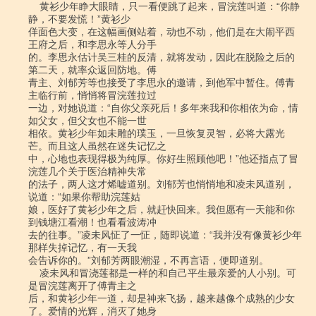
    黄衫少年睁大眼睛，只一看便跳了起来，冒浣莲叫道：“你静
静，不要发慌！”黄衫少

佯面色大变，在这幅画侧站着，动也不动，他们是在大闹平西
王府之后，和李思永等人分手

的。李思永估计吴三桂的反清，就将发动，因此在脱险之后的
第二天，就率众返回防地。傅

青主、刘郁芳等也接受了李思永的邀请，到他军中暂住。傅青
主临行前，悄悄将冒浣莲拉过

一边，对她说道：“自你父亲死后！多年来我和你相依为命，情
如父女，但父女也不能一世

相依。黄衫少年如未雕的璞玉，一旦恢复灵智，必将大露光
芒。而且这人虽然在迷失记忆之

中，心地也表现得极为纯厚。你好生照顾他吧！”他还指点了冒
浣莲几个关于医治精神失常

的法子，两人这才烯嘘道别。刘郁芳也悄悄地和凌未风道别，
说道：“如果你帮助浣莲姑

娘，医好了黄衫少年之后，就赶快回来。我但愿有一天能和你
到钱塘江看潮！也看看波涛冲

去的往事。”凌未风怔了一怔，随即说道：“我并没有像黄衫少年
那样失掉记忆，有一天我

会告诉你的。”刘郁芳两眼潮湿，不再言语，便即道别。

    凌未风和冒浇莲都是一样的和自己平生最亲爱的人小别。可
是冒浣莲离开了傅青主之

后，和黄衫少年一道，却是神来飞扬，越来越像个成熟的少女
了。爱情的光辉，消灭了她身
