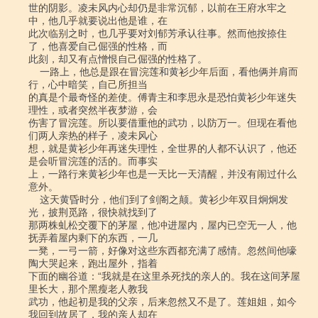
世的阴影。凌未风内心却仍是非常沉郁，以前在王府水牢之
中，他几乎就要说出他是谁，在

此次临别之时，也几乎要对刘郁芳承认往事。然而他按捺住
了，他喜爱自己倔强的性格，而

此刻，却又有点憎恨自己倔强的性格了。

    一路上，他总是跟在冒浣莲和黄衫少年后面，看他俩并肩而
行，心中暗笑，自己所担当

的真是个最奇怪的差使。傅青主和李思永是恐怕黄衫少年迷失
理性，或者突然半夜梦游，会

伤害了冒浣莲。所以要借重他的武功，以防万一。但现在看他
们两人亲热的样子，凌未风心

想，就是黄衫少年再迷失理性，全世界的人都不认识了，他还
是会听冒浣莲的活的。而事实

上，一路行来黄衫少年也是一天比一天清醒，并没有闹过什么
意外。

    这天黄昏时分，他们到了剑阁之颠。黄衫少年双目炯炯发
光，披荆觅路，很快就找到了

那两株虬松交覆下的茅屋，他冲进屋内，屋内已空无一人，他
抚弄着屋内剩下的东西，一几

一凳，一弓一箭，好像对这些东西都充满了感情。忽然间他嚎
陶大哭起来，跑出屋外，指着

下面的幽谷道：“我就是在这里杀死找的亲人的。我在这间茅屋
里长大，那个黑瘦老人教我

武功，他起初是我的父亲，后来忽然又不是了。莲姐姐，如今
我回到故居了，我的亲人却在
