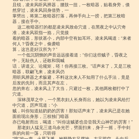
且锐，凌未风听风辨器，腰肢一扭，一枚暗器，贴着身旁，倏
然穿过，凌未风回身借势，一

掌劈出，将第二枚暗器打落，再伸手向上一捞，把第三枚暗
器，接在手中。

    这二枚暗器打的都是凌未风致命穴道，在黑夜之中认穴奇
准，凌未风双指一捻，只觉接

着的暗器，形状甚小，内部中空有如耳环。凌未风喝道：“来者
何人？昏夜之中，偷袭暗

算，这岂是好汉所为？”

    一个低沉阴恻的声音远远接着道：“你们这些贼子，昏夜之
中，无耻伤人，还敢和我喊

话，讲道义、论规矩，呸！你再接三枚。”话声未了，又是三枚
暗器，联翩飞来，凌未风仍

用听风辨器之术躲避，不料这次来人不知用了什么手法，竟是
后发的先到，而且其声在左，

忽的奔右，凌未风上了大当，只避过一枚，其他两枚都打中了
穴道。

    深林茂草之中，一个黑衣妇人长身而出，她以为凌未风给打
中穴道，厉声骂道：“小

贼，叫你知道姑奶奶的厉害！那知话声未了，凌未风已是在她
面前现出身形，三枝独门暗器

亦已电射而出，喝道：“叫你这贼婆也尝尝我天山神芒的厉害！”

    那老妇人猛见三道乌余光芒，劈面扫来，身子一摇，手中剑
疾的向前一荡，只听得

“嗖”的一声，火星飞溅，她顺势右足撑地，左足蹬空，头向后