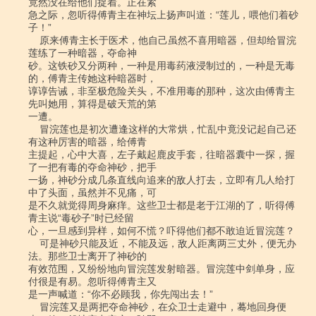
竟然没在给他们捉着。正在紧

急之际，忽听得傅青主在神坛上扬声叫道：“莲儿，喂他们着砂
子！”

    原来傅青主长于医术，他自己虽然不喜用暗器，但却给冒浣
莲练了一种暗器，夺命神

砂。这铁砂又分两种，一种是用毒药液浸制过的，一种是无毒
的，傅青主传她这种暗器时，

谆谆告诫，非至极危险关头，不准用毒的那种，这次由傅青主
先叫她用，算得是破天荒的第

一遭。

    冒浣莲也是初次遭逢这样的大常烘，忙乱中竟没记起自己还
有这种厉害的暗器，给傅青

主提起，心中大喜，左子戴起鹿皮手套，往暗器囊中一探，握
了一把有毒的夺命神砂，把手

一扬，神砂分成几条直线向追来的敌人打去，立即有几人给打
中了头面，虽然并不见痛，可

是不久就觉得周身麻痒。这些卫士都是老于江湖的了，听得傅
青主说“毒砂子”时已经留

心，一旦感到异样，如何不慌？吓得他们都不敢迫近冒浣莲？

    可是神砂只能及近，不能及远，敌人距离两三丈外，便无办
法。那些卫士离开了神砂的

有效范围，又纷纷地向冒浣莲发射暗器。冒浣莲中剑单身，应
付很是有易。忽听得傅青主又

是一声喊道：“你不必顾我，你先闯出去！”

    冒浣莲又是两把夺命神砂，在众卫士走避中，蓦地回身便