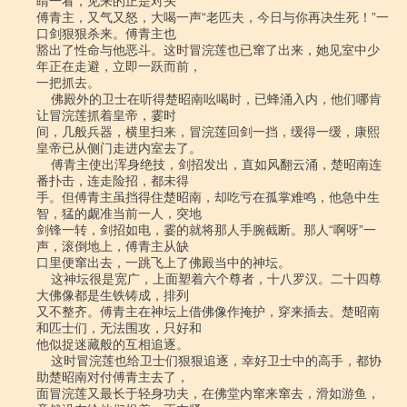
睛一看，见来的正是对头

傅青主，又气又怒，大喝一声“老匹夫，今日与你再决生死！”一
口剑狠狠杀来。傅青主也

豁出了性命与他恶斗。这时冒浣莲也已窜了出来，她见室中少
年正在走避，立即一跃而前，

一把抓去。

    佛殿外的卫士在听得楚昭南吆喝时，已蜂涌入内，他们哪肯
让冒浣莲抓着皇帝，霎时

间，几般兵器，横里扫来，冒浣莲回剑一挡，缓得一缓，康熙
皇帝已从侧门走进内室去了。

    傅青主使出浑身绝技，剑招发出，直如风翻云涌，楚昭南连
番扑击，连走险招，都未得

手。但傅青主虽挡得住楚昭南，却吃亏在孤掌难鸣，他急中生
智，猛的觑准当前一人，突地

剑锋一转，剑招如电，霎的就将那人手腕截断。那人“啊呀”一
声，滚倒地上，傅青主从缺

口里便窜出去，一跳飞上了佛殿当中的神坛。

    这神坛很是宽广，上面塑着六个尊者，十八罗汉。二十四尊
大佛像都是生铁铸成，排列

又不整齐。傅青主在神坛上借佛像作掩护，穿来插去。楚昭南
和匹士们，无法围攻，只好和

他似捉迷藏般的互相追逐。

    这时冒浣莲也给卫士们狠狠追逐，幸好卫士中的高手，都协
助楚昭南对付傅青主去了，

面冒浣莲又最长于轻身功夫，在佛堂内窜来窜去，滑如游鱼，