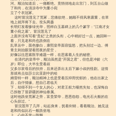
河。顺治知道后，一痛断绝。竟悄俏地走出宫门，到五台山做
了和尚，在清凉寺中为董小宛

立了个衣冠冢。

    这时冒浣莲见了荒冢，悲痛欲绝，她顾不得风寒露重，在草
地上就拜将下去。坟头两盏

长明灯发着惨绿光华，照样白玉墓碑上的几个篆字：“江南才女
董小宛之墓”。冒浣莲见了

上面并没有写着“贵妃”之类的头衔，心中稍好过一点，她回眸一
看，只见老和尚也跌倒在

乱草丛中，面色惨白，康熙皇帝面容愠怒，把头别过一边。傅
青主则抬眼望着照夜的星空，

好像以往思索医学难题一样，在思索着人生的秘密。

    在清代的皇帝中，顺治虽然是“开国之君”，但也是冲龄（六
岁）即位，大半生受着叔

父多尔衮母后的扶持，后来还弄出太后下嫁小叔的怪剧。这情
形就有点似莎士比亚剧中的哈

姆雷特一样，顺治精神上也是受着压抑而忧郁的，他在出家之
后，自仟情缘。想自己君临天

下，却得不到一个女人的心，对君王权力哑然失知，也深悔自
己拆散了冒辟疆的神仙眷属。

这时他跌坐荒冢之旁，富贵荣华，恩恩怨怨，电光石火般的在
心头掠过。”

    冒浣莲拜了几拜，站起身来，抚着剑销，看着顺治。她见这
老和尚似比石一般跌坐地

上，心中不觉一阵颤
