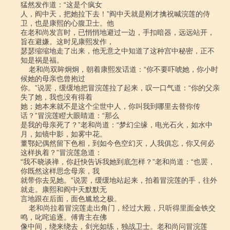
猛然发作道：“这是个疯女

人，阎中天，把她拉下去！”阎中天就是刚才擒祝喊浣莲的侍
卫，也是康熙的心腹卫士。他

在老和尚发言时，已悄悄地避过一边，手扣暗器，远远站开，
旨在避嫌。这时见康熙发作，

瑟瑟缩缩地走了出来，他无意之中知道了这种宫中秘密，正不
知是祸是福。

    老和尚双眸炯炯，朝着康熙发话道：“你不要吓唬她，你小时
候她的母亲也曾抱过

你。”说罢，缓缓地把冒浣莲拉了起来，叹一口气道：“你的父亲
失了她，我也没有得着

她；她本来就不是这个尘世中人，你叫我到哪里去替你传
话？”冒浣莲瞪大眼睛道：“那么

是我的母亲死了？”老和尚道：“梦幻尘缘，电光石火，如水中
月，如镜中影，如雾中花。

董鄂妃偶然留下色相，到如今色空幻灭，人我俱忘，你又何必
这样执着？”冒浣莲急道：

“我不晓谈禅，你赶快告诉我她到底怎样？”老和尚道：“也罢，
你既然这样思念母亲，我

就带你去见她。”说罢，缓缓地站起来，拍着冒浣莲的手，往外
就走。康熙和阎中天默默无

言地跟在后面，面色尴尬之极。

    老和尚拉着冒浣莲走出角门，经过大殿，只听得里面金铁交
鸣，叱咤追逐。傅青主在佛

像中间，绕来绕去，剑光如练，独战卫士。老和尚问冒浣莲