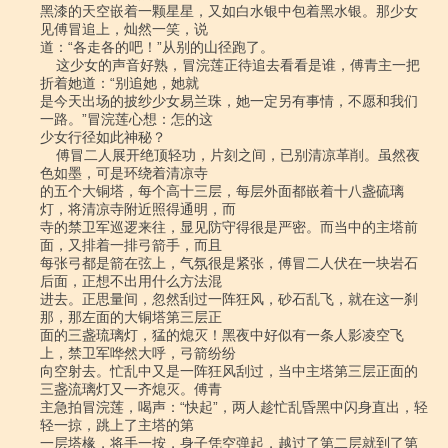
黑漆的天空嵌着一颗星星，又如白水银中包着黑水银。那少女
见傅冒追上，灿然一笑，说

道：“各走各的吧！”从别的山径跑了。

    这少女的声音好熟，冒浣莲正待追去看看是谁，傅青主一把
折着她道：“别追她，她就

是今天出场的披纱少女易兰珠，她一定另有事情，不愿和我们
一路。”冒浣莲心想：怎的这

少女行径如此神秘？

    傅冒二人展开绝顶轻功，片刻之间，已别清凉革削。虽然夜
色如墨，可是环绕着清凉寺

的五个大铜塔，每个高十三层，每层外面都嵌着十八盏硫璃
灯，将清凉寺附近照得通明，而

寺的禁卫军巡逻来往，显见防守得很是严密。而当中的主塔前
面，又排着一排弓箭手，而且

每张弓都是箭在弦上，气氛很是紧张，傅冒二人伏在一块岩石
后面，正想不出用什么方法混

进去。正思量间，忽然刮过一阵狂风，砂石乱飞，就在这一刹
那，那左面的大铜塔第三层正

面的三盏琉璃灯，猛的熄灭！黑夜中好似有一条人影凌空飞
上，禁卫军哗然大呼，弓箭纷纷

向空射去。忙乱中又是一阵狂风刮过，当中主塔第三层正面的
三盏流璃灯又一齐熄灭。傅青

主急拍冒浣莲，喝声：“快起”，两人趁忙乱昏黑中闪身直出，轻
轻一掠，跳上了主塔的第

一层塔椽，将手一按，身子凭空弹起，越过了第二层就到了第