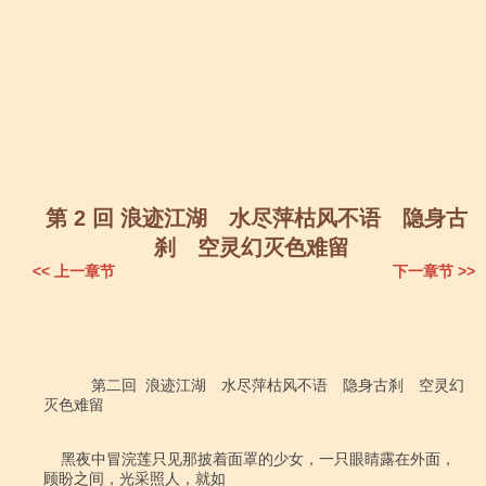
第 2 回 浪迹江湖 水尽萍枯风不语 隐身古
刹 空灵幻灭色难留
<< 上一章节
下一章节 >>
           第二回  浪迹江湖　水尽萍枯风不语　隐身古刹　空灵幻
灭色难留

    黑夜中冒浣莲只见那披着面罩的少女，一只眼睛露在外面，
顾盼之间，光采照人，就如
