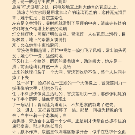
走，箭一般地穿出窗户，随即

施展“壁虎游墙”之技，闪电般地直上到大佛堂的瓦面之上。

    清凉寺的大佛殿是用北京出产的琉璃瓦盖的，这种瓦光滑异
常，难于驻足，冒浣莲索性

左右足交替滑行，霎时间就滑到了屋顶的中央，清凉寺各处的
佛灯与五个钢塔上所嵌的琉璃

灯交相辉映，照耀得明如白昼。冒浣莲一人在瓦面上滑行，目
标极显，地下的暗器又纷纷打

来，比在佛堂中更难躲闪。

    冒浣莲腾挪趋避，百忙中竟给一箭打飞了风帽，露出满头秀
发，她心中一慌，猛然间地

下又打上一个暗器，圆圆的带着啸声，劲道极大，她左足一
滑，前面琉璃瓦砰然一声，竟给

上来的铁球打裂了一个大洞，冒浣莲收势不住，整个人从洞中
掉了下去！

    这一掉下，恰好掉在十王殿的一个大佛像上，冒浇莲用力一
扳佛像的大手，想把身形定

住，不料那佛像竟是活动的，冒浣莲用力一扳，那佛像轧轧的
转了半个圆圈，佛像背后现出

了一扇活门，冒浣莲为避追兵，不加思索的就走了进去。

    这一进去，直把冒浣莲吓了一跳。那是一间极为精致的僧
舍，当中坐着一个老和尚，白

须飘拂，旁边垂手立着一个少年。正是刚才佛堂自己抓不住的
康熙皇帝。那老和尚低眉合

计，默不作声。康熙皇帝则嘴唇微徽开合，似乎在恳求什么似