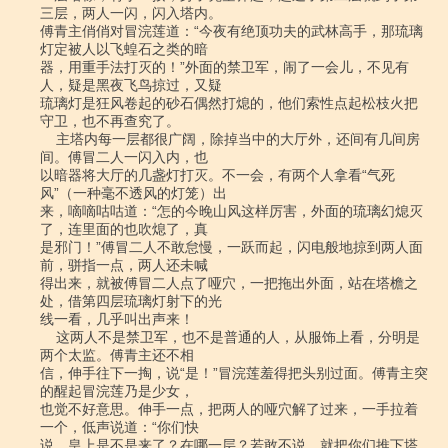
三层，两人一闪，闪入塔内。

傅青主俏俏对冒浣莲道：“今夜有绝顶功夫的武林高手，那琉璃
灯定被人以飞蝗石之类的暗

器，用重手法打灭的！”外面的禁卫军，闹了一会儿，不见有
人，疑是黑夜飞鸟掠过，又疑

琉璃灯是狂风卷起的砂石偶然打熄的，他们索性点起松枝火把
守卫，也不再查究了。

    主塔内每一层都很广阔，除掉当中的大厅外，还间有几间房
间。傅冒二人一闪入内，也

以暗器将大厅的几盏灯打灭。不一会，有两个人拿看“气死
风”（一种毫不透风的灯笼）出

来，嘀嘀咕咕道：“怎的今晚山风这样厉害，外面的琉璃幻熄灭
了，连里面的也吹熄了，真

是邪门！”傅冒二人不敢怠慢，一跃而起，闪电般地掠到两人面
前，骈指一点，两人还未喊

得出来，就被傅冒二人点了哑穴，一把拖出外面，站在塔檐之
处，借第四层琉璃灯射下的光

线一看，几乎叫出声来！

    这两人不是禁卫军，也不是普通的人，从服饰上看，分明是
两个太监。傅青主还不相

信，伸手往下一掏，说“是！”冒浣莲羞得把头别过面。傅青主突
的醒起冒浣莲乃是少女，

也觉不好意思。伸手一点，把两人的哑穴解了过来，一手拉着
一个，低声说道：“你们快

说，皇上是不是来了？在哪一层？若敢不说，就把你们推下塔