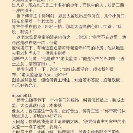
过八岁，现在也只是二十多岁的少年，而帐中的人，却是三四
十岁的汉子。

    当下傅青主手待利剑、威胁太监说出皇帝所在，几个小黄门
眼光光望着一个老太监，傅

青主伸手在他身上轻轻一拍，那老太监痛彻心肺，忙道：“我
说，我说！”

    这老太监是皇帝的近身内侍之一，说道：“皇帝不在这里，他
虽然是驻在这一层，但这

座铜塔底下，有地道直通清凉寺老监寺和尚的禅房，他从地道
去看老和尚去了，傅青主指着

那帐中人问道：“他是谁？”老太监道：“他是宫中的巴图鲁（勇
士之意，清朝官衔）。”

    傅青主想了一下，说道：“你们若想活命，须依我的摆
布。”老太监急急点头，那个巴

图鲁虽然强硬，但给傅青主制住，知道若不答应，必落残废，
也只好答允了。

mpanel(1);

    傅青主随手剥下一个小黄门的服饰，叫冒浣莲披上，装成太
监。太监说话行动，本来就

像女人，冒浣莲这一伪装，正好合适。傅青主道：“你带我们从
地道进去，若地道中把守的

人问起，你就说我是皇上请来的太医。”说罢傅青主将室中的小
太监一一点了哑穴，要待六

个时辰之后，才能自解。料理完毕，傅青主傍着那个巴图鲁，