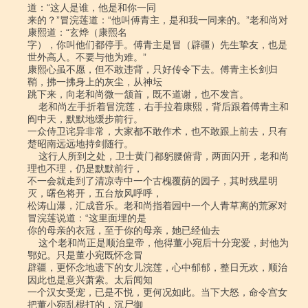
道：“这人是谁，他是和你一同

来的？”冒浣莲道：“他叫傅青主，是和我一同来的。”老和尚对
康熙道：“玄烨（康熙名

字），你叫他们都停手。傅青主是冒（辟疆）先生挚友，也是
世外高人。不要与他为难。”

康熙心虽不愿，但不敢违背，只好传令下去。傅青主长剑归
鞘，拂一拂身上的灰尘，从神坛

跳下来，向老和尚微一颔首，既不道谢，也不发言。

    老和尚左手折着冒浣莲，右手拉着康熙，背后跟着傅青主和
阎中天，默默地缓步前行。

一众侍卫诧异非常，大家都不敢作术，也不敢跟上前去，只有
楚昭南远远地持剑随行。

    这行人所到之处，卫士黄门都躬腰俯背，两面闪开，老和尚
理也不理，仍是默默前行，

不一会就走到了清凉寺中一个古槐覆荫的园子，其时残星明
灭，曙色将开，五台放风呼呼，

松涛山瀑，汇成音乐。老和尚指着园中一个人青草离的荒冢对
冒浣莲说道：“这里面埋的是

你的母亲的衣冠，至于你的母亲，她已经仙去

    这个老和尚正是顺治皇帝，他得董小宛后十分宠爱，封他为
鄂妃。只是董小宛既怀念冒

辟疆，更怀念地遗下的女儿浣莲，心中郁郁，整日无欢，顺治
因此也是意兴萧索。太后闻知

一个汉女受宠，已是不悦，更何况如此。当下大怒，命令宫女
把董小宛乱棍打的，沉尸御
