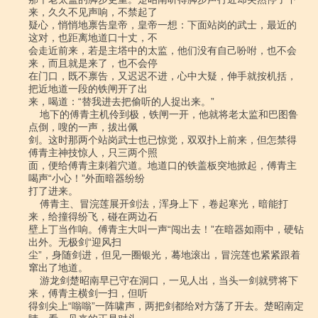
来，久久不见声响，不禁起了

疑心，悄悄地禀告皇帝，皇帝一想：下面站岗的武士，最近的
这对，也距离地道口十丈，不

会走近前来，若是主塔中的太监，他们没有自己吩咐，也不会
来，而且就是来了，也不会停

在门口，既不禀告，又迟迟不进，心中大疑，伸手就按机括，
把近地道一段的铁闸开了出

来，喝道：“替我进去把偷听的人捉出来。”

    地下的傅青主机伶到极，铁闸一开，他就将老太监和巴图鲁
点倒，嗖的一声，拔出佩

剑。这时那两个站岗武士也已惊觉，双双扑上前来，但怎禁得
傅青主神技惊人，只三两个照

面，便给傅青主刺着穴道。地道口的铁盖板突地掀起，傅青主
喝声“小心！”外面暗器纷纷

打了进来。

    傅青主、冒浣莲展开剑法，浑身上下，卷起寒光，暗能打
来，给撞得纷飞，碰在两边石

壁上丁当作响。傅青主大叫一声“闯出去！”在暗器如雨中，硬钻
出外。无极剑“迎风扫

尘”，身随剑进，但见一圈银光，蓦地滚出，冒浣莲也紧紧跟着
窜出了地道。

    游龙剑楚昭南早已守在洞口，一见人出，当头一剑就劈将下
来，傅青主横剑一扫，但听

得剑尖上“嗡嗡”一阵啸声，两把剑都给对方荡了开去。楚昭南定