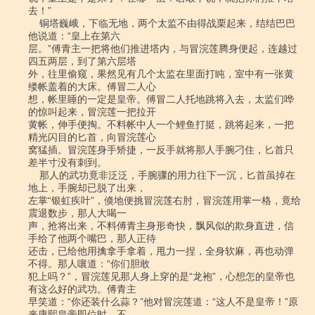
去！”

    铜塔巍峨，下临无地，两个太监不由得战栗起来，结结巴巴
他说道：“皇上在第六

层。”傅青主一把将他们推进塔内，与冒浣莲腾身便起，连越过
四五两层，到了第六层塔

外，往里偷窥，果然见有几个太监在里面打盹，室中有一张黄
缕帐盖着的大床。傅冒二人心

想，帐里睡的一定是皇帝。傅冒二人托地跳将入去，太监们哗
的惊叫起来，冒浣莲一把拉开

黄帐，伸手便掏。不料帐中人一个鲤鱼打挺，跳将起来，一把
精光闪目的匕首，向冒浣莲心

窝猛插。冒浣莲身手矫捷，一反手就将那人手腕刁住，匕首只
差半寸没有刺到。

    那人的武功竟非泛泛，手腕骤的用力往下一沉，匕首虽掉在
地上，手腕却已脱了出来，

左掌“银虹疾叶”，倏地便挑冒浣莲右肘，冒浣莲用掌一格，竟给
震退数步，那人大喝一

声，抢将出来，不料傅青主身形奇快，飘风似的欺身直进，信
手给了他两个嘴巴，那人正待

还击，已给他用擒拿手拿着，甩力一捏，全身软麻，再也动弹
不得。那人嚷道：“你们胆敢

犯上吗？”，冒浣莲见那人身上穿的是“龙袍”，心想怎的皇帝也
有这么好的武功。傅青主

早笑道：“你还装什么蒜？”他对冒浣莲道：“这人不是皇帝！”原
来康熙皇帝即位时，不
