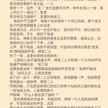
冒浣莲傍着那个老太监，一人

挟持一个，说声：“走！”老太监默不作声，伸手在墙上一按，墙
上开出了一扇活门，复壁

里安有百几级梯子，直通到地道口。

    地道中守卫森严，每隔十余步就有一个武士站岗。那个老太
监大约是曾跟随皇上在这条

地道进出过，武士们一点也不疑心，连问也不问，就让他们往
里面直闯。不久，便到了地道

的尽头。傅青主冒浣莲挟持着老太监和巴图鲁，凝身止步，在
地道的出口处停了下来，上面

人声，透下地道，虽然不很清楚，可是却分辨得出那是“游龙
剑”楚昭南的声音。傅冒二人

吃了一惊，这家伙果然没有跌死！

    上面的人似乎越说越大声，傅冒二人只听得一个少年的声音
很威严地喝问道：“吴三桂

这厮真敢这样？”楚昭南战战兢兢的声音答道：“奴脾不敢说
谎。”说完之后，上面忽然静

寂了好一会子，傅冒二人正惊疑间，忽地轰隆一声，地道两壁
突然推出一道铁闸，傅冒二人

愕然回顾，只见那道铁闸已把自己和两个站岗武士都封锁在这
一段地道之内。上面楚昭南大

声险喝：“什么人敢在底下偷听？”

    原来楚昭南武功超卓，耳聪目明，傅冒一行人虽然放轻脚
步，可是到底还有声息，尤其

那个老太监的脚步更重。楚昭南听得脚步声行近却突然停了下