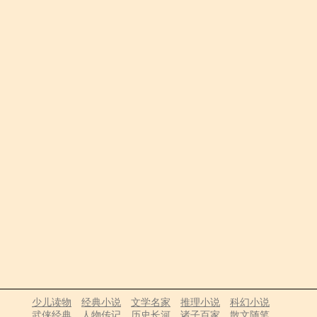
少儿读物
经典小说
文学名家
推理小说
科幻小说
武侠经典
人物传记
历史长河
诸子百家
散文随笔