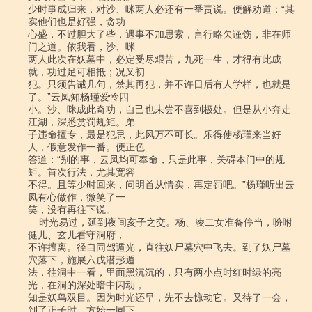
少时事成归来，对沙、咪两人必还有一番责说。便解劝道：“其
实他们也是好强，贪功

心盛，不过胆大了些，遇事不加思索，言行略欠谨饬，非在师
门之道。依我看，沙、咪

两人此次在妖墓中，必定受尽艰苦，九死一生，才得有此成
就，功过足可相抵；况又初

犯。只须告诫几句，禁其再犯，并不许日后有人学样，也就是
了。”云凤知杨瑾爱怜四

小。沙、咪成此奇功，自己也未尝不喜到极处。但是从小奔走
江湖，深悉赏罚规矩。弟

子违命擅专，最是犯忌，此风万不可长。乐得使杨瑾来当好
人，假意发作一番。便正色

答道：“别的事，云凤均可奉命，只是此事，关碍本门中的规
矩。首次行法，尤其宽容

不得。且等少时回来，问明首从情实，再定罚吧。”杨瑾听出云
凤有心做作，微笑了一

笑，没有再往下说。

    时光易过，延到夜间亥子之交。杨、凌二女准备停当，吩咐
健儿、玄儿看守洞府，

不许擅离。径自同驾遁光，直往妖尸墓穴中飞去。到了妖尸墓
穴落下，施展六戊潜形遁

法，往洞中一看，里面黑沉沉的，只有两小点时红时绿的亮
光，在洞的深处暗中闪动，

知是妖鸟双目。因为时光还早，先不去惊动它。又待了一会，
到了正子时，方始一同下
