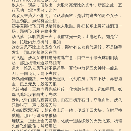
敌人乍一现身，便放出一大股奇亮无比的光华，所照之处，五
行无功，烟消雾散，比昨

晚敌人来势大不相同。又认清面容，是以前逃去的两个女子，
知是劲敌。虽然有些胆怯，

还妄冀那把飞刀可以暗算敌人取胜。刚把长爪上灵符往洞顶一
扬，那柄飞刀刚在暗中发

动飞落，猛听霹雳一声，眼前红光一亮，比电还疾。知是宝
物，忙吐内丹抵御时，谁知

这次云凤不比上次应变仓猝，那针有玄功真气运转，不是随手
发出，那口玄都剑又在同

时飞起。妖鸟又未打隐身遁逃主意，口中三个绿火球刚刚喷
起，那边杨瑾知道妖鸟颇有

道力，惟恐云凤飞针不易得手，百忙中放起五火神针与般若
刀，一同飞到，两下夹攻，

妖鸟如何能敌。一见银光照眼，飞剑临身，方知不妙，再想遁
走，已是无及，般若刀银

光绞动处，三粒内丹先成粉碎，化为碧荧乱落，宛如星雨。妖
鸟飞逃出没有两丈，先吃

云凤飞针由脑后直贯前额，由左目横穿右目，夺眶而出。妖鸟
只惨叫了一声，般若刀与

玄都剑双双追到，朝它身上只一绕，便成了四大块，立时尸横
就地。那五行遁法早被杨

瑾破去，正赶上金刀发动，化成一道匹练般的火光飞落。杨瑾
先使飞剑敌住，然后用法
