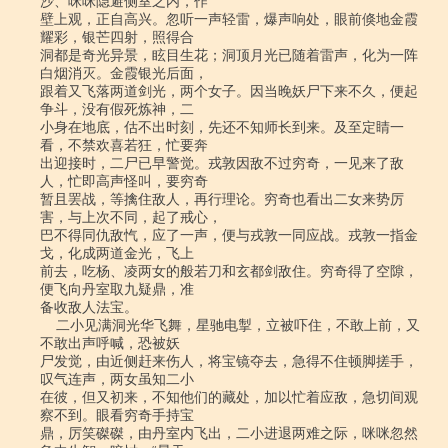
沙、咪咪隐避侧室之内，作

壁上观，正自高兴。忽听一声轻雷，爆声响处，眼前倏地金霞
耀彩，银芒四射，照得合

洞都是奇光异景，眩目生花；洞顶月光已随着雷声，化为一阵
白烟消灭。金霞银光后面，

跟着又飞落两道剑光，两个女子。因当晚妖尸下来不久，便起
争斗，没有假死炼神，二

小身在地底，估不出时刻，先还不知师长到来。及至定睛一
看，不禁欢喜若狂，忙要奔

出迎接时，二尸已早警觉。戎敦因敌不过穷奇，一见来了敌
人，忙即高声怪叫，要穷奇

暂且罢战，等擒住敌人，再行理论。穷奇也看出二女来势厉
害，与上次不同，起了戒心，

巴不得同仇敌忾，应了一声，便与戎敦一同应战。戎敦一指金
戈，化成两道金光，飞上

前去，吃杨、凌两女的般若刀和玄都剑敌住。穷奇得了空隙，
便飞向丹室取九疑鼎，准

备收敌人法宝。

    二小见满洞光华飞舞，星驰电掣，立被吓住，不敢上前，又
不敢出声呼喊，恐被妖

尸发觉，由近侧赶来伤人，将宝镜夺去，急得不住顿脚搓手，
叹气连声，两女虽知二小

在彼，但又初来，不知他们的藏处，加以忙着应敌，急切间观
察不到。眼看穷奇手持宝

鼎，厉笑磔磔，由丹室内飞出，二小进退两难之际，咪咪忽然