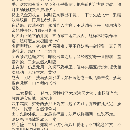
手。这次因有追云叟飞剑传书指示，把先前所定方略更改。预
计由杨瑾破去各层埋伏，

将上悬金刀收去；同时云凤骤出不意，一下手先放飞针，刺瞎
妖鸟双目，再用玄都剑将

它结果。肃清外洞，然后直入内寝，不从油釜下去，径用法华
金轮冲开妖尸昨晚用禁法

封闭由上通下的井洞，直通藏宝地穴以内。这样不特动作神
速，还可避去太极圆径中许

多厉害埋伏，省却好些层阻难，更不容妖鸟与敌报警，真是周
密异常。那妖尸上层洞内

所设禁法也颇厉害，昨晚出事之后，又经过穷奇一番部署，益
发严紧。二女虽然入时隐

去身形，仍是无用，入洞不及半里，便将头层五行禁制埋伏相
次触动，无限大木、黄沙、

烈火、刀矛，挟着妖烟邪雾，如狂涛怒卷一般飞舞来袭。妖鸟
也自觉察，由木栅内飞出

迎敌。

    二女见状，一赌气，索性收了六戊潜形之法，由杨瑾当先，
施展法宝应战。其实地

穴中戎敦、穷奇两妖尸正为失宝起了内讧，并未假死入定。妖
鸟只一报警，自然停争同

出，先御外敌。二女虽能得宝，妖尸或许漏网，也说不定。一
则妖鸟昨晚战退敌人，贪

功心盛；二则不知就里，仍守着妖尸吩咐，不到危急难支，不
许妄用神灯报警之诫。见
