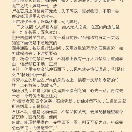
华金轮将它逼紧。杨瑾两世修为，道法通玄。金刀虽厉害，乃
无主之物；妖鸟一死，妖

尸在它肩上所留灵符无效，失了驾驭，更易收取。不消一会，
便被杨瑾运用玄功收去。

上层埋伏全破，妖鸟伏诛，别无障碍。

    二女联翩飞入妖墓内寝，如入无人之境。在室内两边油釜
中，灯光甚强，五色变幻，

照得四壁时呈异彩。二女一看日前停尸石榻移前有两三丈远，
知道下面便是下通地穴的

圆井通路，被妖道行法封闭，又用这重逾万斤的石榻盖紧，如
将此榻移去，下时更要省

事。杨瑾忙使禁法一移，不料榻上设有千斤大力禁法，重如泰
山，轻易移它不动。正想

变计，仍用法华金轮冲石而下，云凤忽然失惊低语道：“那是什
么？”杨瑾回身一看，

两旁排立的那些古尸灵的身后地上，插着一支形如令箭的竹
牌，上有符篆，隐放光华。

杨瑾识货，知是北邙山灵鬼冥圣徐完之物，心先一动。再过去
一看，令箭旁石地上还划

有“擅动者死”四个篆字，石痕犹新，仿佛才留不久，知道追云叟
所说纠葛，定是指此；

石移不动，也是此物作祟。不禁又惊又气。云凤见杨瑾望着令
箭沉吟，面有怒容，便问

何故。杨瑾摇手噤声，先往四下一看，别无可疑之迹。料徐完
必已来过，无怪这些古尸
