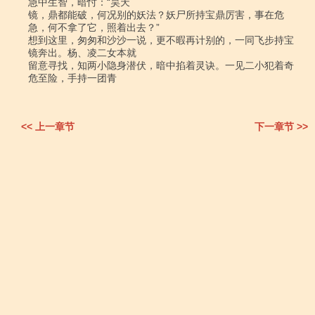
急中生智，暗忖：“昊天

镜，鼎都能破，何况别的妖法？妖尸所持宝鼎厉害，事在危
急，何不拿了它，照着出去？”

想到这里，匆匆和沙沙一说，更不暇再计别的，一同飞步持宝
镜奔出。杨、凌二女本就

留意寻找，知两小隐身潜伏，暗中掐着灵诀。一见二小犯着奇
危至险，手持一团青

<< 上一章节
下一章节 >>