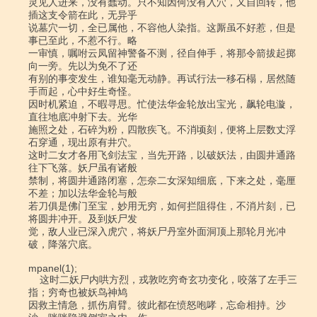
灵见人进来，没有蠢动。只不知因何没有入穴，又自回转，他
插这支令箭在此，无异乎

说墓穴一切，全已属他，不容他人染指。这厮虽不好惹，但是
事已至此，不惹不行。略

一审慎，嘱咐云凤留神警备不测，径自伸手，将那令箭拔起掷
向一旁。先以为免不了还

有别的事变发生，谁知毫无动静。再试行法一移石榻，居然随
手而起，心中好生奇怪。

因时机紧迫，不暇寻思。忙使法华金轮放出宝光，飙轮电漩，
直往地底冲射下去。光华

施照之处，石碎为粉，四散疾飞。不消顷刻，便将上层数丈浮
石穿通，现出原有井穴。

这时二女才各用飞剑法宝，当先开路，以破妖法，由圆井通路
往下飞落。妖尸虽有诸般

禁制，将圆井通路闭塞，怎奈二女深知细底，下来之处，毫厘
不差；加以法华金轮与般

若刀俱是佛门至宝，妙用无穷，如何拦阻得住，不消片刻，已
将圆井冲开。及到妖尸发

觉，敌人业已深入虎穴，将妖尸丹室外面洞顶上那轮月光冲
破，降落穴底。

mpanel(1);

    这时二妖尸内哄方烈，戎敦吃穷奇玄功变化，咬落了左手三
指；穷奇也被妖鸟神鸠

因救主情急，抓伤肩臂。彼此都在愤怒咆哮，忘命相持。沙