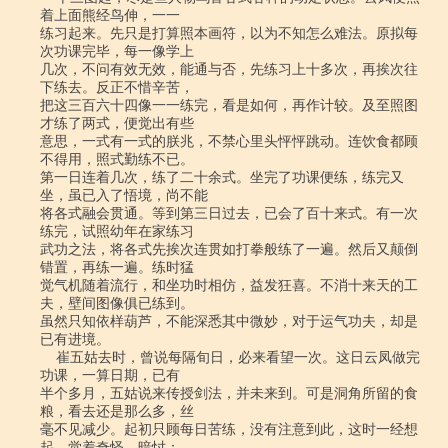
着上面熊经鸟伸，一一

练习起来。先只是打算照本画符，以为不知怎么难法。原拟每
次功课完毕，每一像学上

几次，不问有效无效，能通与否，先练习上十多次，再挨次往
下练去。反正不惜辛苦，

把这三百六十四像一一练完，看是如何，再作计较。及至照图
才练了两式，便觉出有些

意思，一式有一式的朕兆，不禁心里头怦怦跳动。连饮食都顾
不得用，照式勤练不已。

第一日连着几次，练了二十余式。坐完了功课便练，练完又
坐，虽已入了悟境，尚不能

将各式融会贯通。等到第三日过去，已会了百十来式。有一次
练完，试照幼年在家练习

武功之法，将各式先挨次连贯如打拳般练了一遍。然后又颠倒
错置，再练一遍。练时猛

觉气机随着流行，和坐功时相仿，益发狂喜。不消十来天的工
夫，壁间图像俱已练到。

虽然只知依样葫芦，不能深悉其中微妙，对于运气功夫，却是
已有进境。

    崔五姑去时，曾说每隔旬日，必来看望一次。这日云凤做完
功课，一算日期，已有

半个多月，五姑说来传授剑法，并未来到。可是洞角所留的食
粮，看去还是那么多，丝

毫不见减少。起初只顾每日苦练，没有注意到此，这时一经想
起，觉着奇怪。暗忖：
