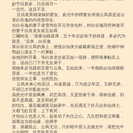
妙节目甚多，日后俱可一

一交代。这且不言。

    且说老英雄凌操的爱女、俞允中的聘妻女侠凌云凤原是追云
叟白谷逸的内侄曾孙女。

当白谷逸的妻子凌雪鸿在开元寺坐化时，对白谷逸同穷神凌浑
的妻子自发龙女崔五姑再

三嘱咐说：“凌家仙根甚厚，五十年后必有子孙得道，务必代为
留意。”后来，白谷逸

算出应在云凤的身上，便借众仙侠大破戴家场之便，给烟中神
鹗赵心源去了一封柬帖，

命他到时开看，等白发龙女崔五姑一现身，便即将柬帖呈上
去，说自己门下并无女弟子，

请她务必克践前言渡引云凤。五姑此来，一半相助众仙侠驱除
异派，一半也是为了渡化

侄曾孙女之事，当然照办。

    云凤本来心性高洁，向道甚诚，只为老父年迈，又鲜兄弟，
不得已才许配俞允中。

虽然允中英姿飒爽，武艺高强，又是世家子弟，堪称佳婿，到
底不是夙愿。及至和姓罗

的结仇，避至戴湘英兄妹家中，先后遇见了好几位剑仙侠士，
大都飞虹百里，上下青冥，

才知仙人也是人为，益发动了向往之心。几次想和老父商量，
就着这当前仙缘，投师学

道，俱被阻止。云凤无法，只好暗中背人去激允中，谁想允中
十分痴情，也是执意不肯。
