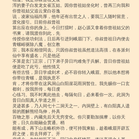
浑的妻子白发龙女崔五姑。因你曾祖姑坐化时，曾再三向我和
你曾祖姑父追云叟白谷逸

说，凌家仙福尚厚，他年还有出世之人，要我三人随时留意，
渡化接引。日前你叔曾祖

算出应在你的身上。今日打擂时，赵心源又拿着你曾祖姑父的
书柬，请我渡你到此，先

传授你坐功剑法，日后再引进到峨眉门下。你叔曾祖日内便去
青螺峪驱除八魔，创立教

宗，我本应相偕同去。只因你叔曾祖虽然道法高强，在各派剑
仙中享有盛名，只是他还

不算是玄门正宗，门下弟子异日均难免于兵解。昔日你曾祖姑
便是吃了此亏。他性情又

有些古怪，异日学成剑术，必不容你转入峨眉。所以他本想将
你带往青螺，是我执意不

肯，才将你带在这风洞山白阳崖花雨洞暂住。我先赐你一口玄
都剑，按我所传，每日虔

心练习。我不时离此他去，每隔旬日，必来看你一次。此洞为
昔日白阳真人学道之所，

灵迹甚多，乃人间七十二洞天之一。内洞壁上，有白阳真人遗
留的图解熊经鸟伸，外具

百物之形，内藏先后天无穷变化。你只要勤加揣摩，以你天
资，日久自能融会贯通。稍

能有成，再下山去略积外功，便可持我柬贴，趁着峨眉开辟五
府之便，前去拜师了。开
