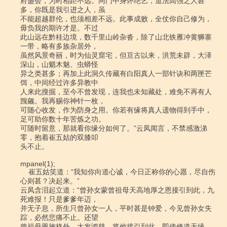
府盛会，为时相距不远。同门中身怀绝艺，道法高强之人甚
多，你既是我引进之人，虽

不能超越群伦，也须相差不远。此事成败，全仗你自己修为，
毋负我的期许才是。不过

此山远在黔桂边境，数千里山岭杂沓，除了山北铁雁冲黄狮寨
一带，略有多族杂居外，

虽然风景奇丽，时为仙灵窟宅，但亘古以来，洪荒未辟，大泽
深山，山魈木魅、虫蟒怪

异之类甚多；再加上此洞久传藏有白阳真人一部针诀和两匣芒
饵，中间经过许多异教中

人来此搜掘，至今不曾发现，连我也未知藏处，难免不再有人
觊觎。我再赐你神针一枚，

可随心收发，作为防身之用。你若有缘将真人遗物得到手中，
足可助你数十年苦炼之功。

可随时留意，那就看你缘分如何了。”云凤闻言，不禁感激涕
零，抱着崔五姑的双膝叩

头不止。

mpanel(1);

    崔五姑笑道：“我知你向道心诚，今日正称你的心愿，尽自伤
心则甚？决起来。”

云凤含泪起立道：“曾孙女蒙曾祖母天高地厚之恩接引到此，九
死难报！只是爹爹年迈，

并无子息，所生只曾孙女一人，平时甚是钟爱，今见曾孙女失
踪，必然悲痛不止。还望

曾祖母恩施格外，大发鸿慈，将他接引到此，即使修道无缘，