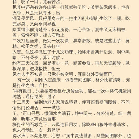
精，咬了一口，觉着苦涩。

见其中还杂有许多山芋，打算煮熟了吃，釜旁柴禾颇多，也有
火种，只是无从寻水，出

洞又畏罡风。只得用身带的一把小刀削些胡乱生吃了一顿。吃
完起身，又向壁间寻视，

除看得比前清楚外，仍无所得。一心苦练，洞中又无床榻被
盖，索性不睡，径去石墩上

二次打起坐来。做完一次功课，异常舒散。或是吃些山芋、黄
精、松子之类，又去打坐

入定。似这样做过了十几次功课，始终未曾离开后洞。洞中黑
暗，不分昼夜，算计时候，

约有三天光景。因是潜心一意，勤苦参修，再加天资颖异，夙
根深厚，进境极快。但云

凤本人尚不知道，只觉心智空明，耳目分外灵敏而已。

    有一次，刚刚入定醒来，偶看壁间图解，格外比前清晰，知
是打坐之功。自忖：

“再有数日，只要按着曾祖母所传坐功，能在一次中将气机运用
纯熟，通行逆关，过了

十二周天，做到她老人家所说境界，便可照着壁间图解，不问
悟出门径与否，一一试练

了。”正自寻思，微闻水声滴石，静中听去，分外清楚。细一留
神，听那水声竟出自那

块打坐的石墩之下。云凤连日用功，除吃些山粮外未进滴水，
也未行动过一次，忽然听

得水声，不禁思饮。心想：“洞中灵迹甚多，除壁间图解外，也