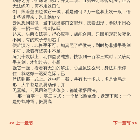
动静之分，但殊途同归，并无二致。五姑去时未传剑法，正苦
无法练习，何不用这口仙

剑，照着壁图也试它一试，看是如何？万一也和上次一般，悟
出些道理来，岂非绝妙？

云凤想到就做，当下拔出那口玄都剑，按着图形，参以平日心
得，一招一式，击刺纵跃

起来。头两次练罢，得心应手，颇能合用。只因图形部位变化
不同，有的式子专用右手

便难演习，非换手不可。如真照了样做去，到时势非撒手丢剑
不可，觉着有些美中不足。

练到十次以上，动作益发纯熟。快练到一百零三式时，又该两
手交剑，才能过去。心想

强它一强，看看有无别的解法。心里虽这么想，身法并未停
住，就这微一迟疑之际，已

然练到那一式上。这中间一截，共有七十多式，多是禽鸟之
形，大半都是爪翼动作，并

无器械。云凤用剑照式体会，都能领悟用法。

    那一百零一、零二两式：一个是飞鹰拿兔，盘定下瞩；一个
是野鹤冲霄，振翼高

<< 上一章节
下一章节 >>