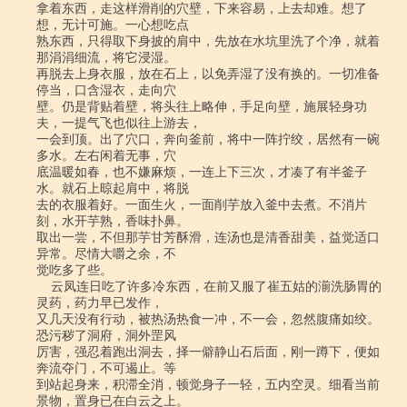
拿着东西，走这样滑削的穴壁，下来容易，上去却难。想了
想，无计可施。一心想吃点

熟东西，只得取下身披的肩中，先放在水坑里洗了个净，就着
那涓涓细流，将它浸湿。

再脱去上身衣服，放在石上，以免弄湿了没有换的。一切准备
停当，口含湿衣，走向穴

壁。仍是背贴着壁，将头往上略伸，手足向壁，施展轻身功
夫，一提气飞也似往上游去，

一会到顶。出了穴口，奔向釜前，将中一阵拧绞，居然有一碗
多水。左右闲着无事，穴

底温暖如春，也不嫌麻烦，一连上下三次，才凑了有半釜子
水。就石上晾起肩中，将脱

去的衣服着好。一面生火，一面削芋放入釜中去煮。不消片
刻，水开芋熟，香味扑鼻。

取出一尝，不但那芋甘芳酥滑，连汤也是清香甜美，益觉适口
异常。尽情大嚼之余，不

觉吃多了些。

    云凤连日吃了许多冷东西，在前又服了崔五姑的湔洗肠胃的
灵药，药力早已发作，

又几天没有行动，被热汤热食一冲，不一会，忽然腹痛如绞。
恐污秽了洞府，洞外罡风

厉害，强忍着跑出洞去，择一僻静山石后面，刚一蹲下，便如
奔流夺门，不可遏止。等

到站起身来，积滞全消，顿觉身子一轻，五内空灵。细看当前
景物，置身已在白云之上。
