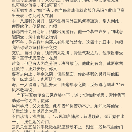
也可朝夕侍奉，不知可否？”

崔五姑笑道：“痴丫头，你当修道成仙就这般容易吗？此山已高
出云表，你此时人在洞

中，又服我的灵丹，还不觉得洞外罡风何等凛冽。常人到此，
便即吹化。便是你，也须

修炼四十九日之后，始能出洞游行。他一个暮中衰叟，到此怎
能禁受，洞中食用之物俱

所不备，你在数年内还未必能服气禁食。这四十九日中，尚须
我给你采办黄精松子之类

充饥。自出取食，须待四九期满，骨坚气凝之后。他来岂非受
罪？至于忧思爱女，在所

难免，但已有人为之分说，决可放心。他此刻有俞、戴两家留
住款待，正好安乐。你只

要有志向上，年余光阴，便能见面。你必将我的灵丹与他服
食，纵难成仙，也可延年益

寿。一人得道，九祖升天。图这年余之聚，反分道心则甚？”云
凤不敢再说。

    当下崔五姑便命云凤盘膝坐下，道：“你如此孝思，索性我再
助你一臂之力，使你

早日学成，父女重逢。此举省却你苦功不少。须知此等仙缘，
旷世难逢，勿以得之太易，

不自珍惜，浅尝辄止。”云凤闻言悚然，恭谨领命。崔五姑伸出
一手，按住她的命门。

云凤只觉五姑的手微微在那里颤动不止，渐觉一股热气由命门