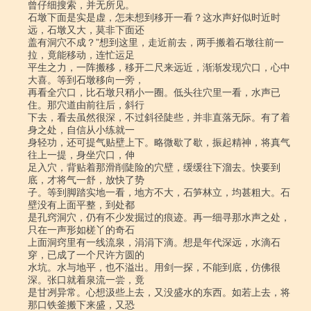
曾仔细搜索，并无所见。

石墩下面是实是虚，怎未想到移开一看？这水声好似时近时
远，石墩又大，莫非下面还

盖有洞穴不成？”想到这里，走近前去，两手搬着石墩往前一
拉，竟能移动，连忙运足

平生之力，一阵搬移，移开二尺来远近，渐渐发现穴口，心中
大喜。等到石墩移向一旁，

再看全穴口，比石墩只稍小一圈。低头往穴里一看，水声已
住。那穴道由前往后，斜行

下去，看去虽然很深，不过斜径陡些，并非直落无际。有了着
身之处，自信从小练就一

身轻功，还可提气贴壁上下。略微歇了歇，振起精神，将真气
往上一提，身坐穴口，伸

足入穴，背贴着那滑削陡险的穴壁，缓缓往下溜去。快要到
底，才将气一舒，放快了势

子。等到脚踏实地一看，地方不大，石笋林立，均甚粗大。石
壁没有上面平整，到处都

是孔窍洞穴，仍有不少发掘过的痕迹。再一细寻那水声之处，
只在一声形如槎丫的奇石

上面洞窍里有一线流泉，涓涓下滴。想是年代深远，水滴石
穿，已成了一个尺许方圆的

水坑。水与地平，也不溢出。用剑一探，不能到底，仿佛很
深。张口就着泉流一尝，竟

是甘冽异常。心想汲些上去，又没盛水的东西。如若上去，将
那口铁釜搬下来盛，又恐
