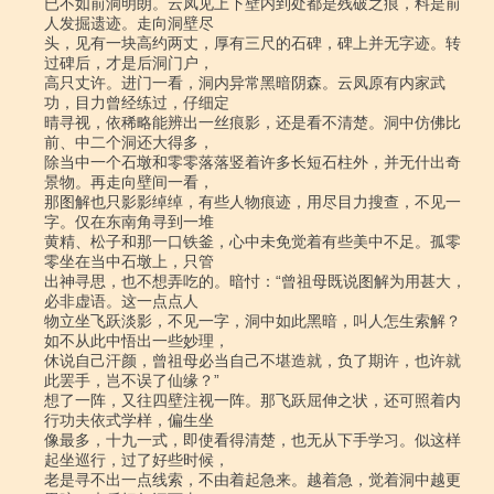
已不如前洞明朗。云凤见上下壁内到处都是残破之痕，料是前
人发掘遗迹。走向洞壁尽

头，见有一块高约两丈，厚有三尺的石碑，碑上并无字迹。转
过碑后，才是后洞门户，

高只丈许。进门一看，洞内异常黑暗阴森。云凤原有内家武
功，目力曾经练过，仔细定

晴寻视，依稀略能辨出一丝痕影，还是看不清楚。洞中仿佛比
前、中二个洞还大得多，

除当中一个石墩和零零落落竖着许多长短石柱外，并无什出奇
景物。再走向壁间一看，

那图解也只影影绰绰，有些人物痕迹，用尽目力搜查，不见一
字。仅在东南角寻到一堆

黄精、松子和那一口铁釜，心中未免觉着有些美中不足。孤零
零坐在当中石墩上，只管

出神寻思，也不想弄吃的。暗忖：“曾祖母既说图解为用甚大，
必非虚语。这一点点人

物立坐飞跃淡影，不见一字，洞中如此黑暗，叫人怎生索解？
如不从此中悟出一些妙理，

休说自己汗颜，曾祖母必当自己不堪造就，负了期许，也许就
此罢手，岂不误了仙缘？”

想了一阵，又往四壁注视一阵。那飞跃屈伸之状，还可照着内
行功夫依式学样，偏生坐

像最多，十九一式，即使看得清楚，也无从下手学习。似这样
起坐巡行，过了好些时候，

老是寻不出一点线索，不由着起急来。越着急，觉着洞中越更