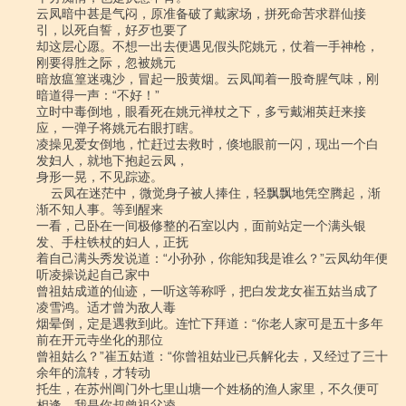
云凤暗中甚是气闷，原准备破了戴家场，拼死命苦求群仙接
引，以死自誓，好歹也要了

却这层心愿。不想一出去便遇见假头陀姚元，仗着一手神枪，
刚要得胜之际，忽被姚元

暗放瘟篁迷魂沙，冒起一股黄烟。云凤闻着一股奇腥气味，刚
暗道得一声：“不好！”

立时中毒倒地，眼看死在姚元禅杖之下，多亏戴湘英赶来接
应，一弹子将姚元右眼打瞎。

凌操见爱女倒地，忙赶过去救时，倏地眼前一闪，现出一个白
发妇人，就地下抱起云凤，

身形一晃，不见踪迹。

    云凤在迷茫中，微觉身子被人捧住，轻飘飘地凭空腾起，渐
渐不知人事。等到醒来

一看，己卧在一间极修整的石室以内，面前站定一个满头银
发、手柱铁杖的妇人，正抚

着自己满头秀发说道：“小孙孙，你能知我是谁么？”云凤幼年便
听凌操说起自己家中

曾祖姑成道的仙迹，一听这等称呼，把白发龙女崔五姑当成了
凌雪鸿。适才曾为敌人毒

烟晕倒，定是遇救到此。连忙下拜道：“你老人家可是五十多年
前在开元寺坐化的那位

曾祖姑么？”崔五姑道：“你曾祖姑业已兵解化去，又经过了三十
余年的流转，才转动

托生，在苏州阊门外七里山塘一个姓杨的渔人家里，不久便可
相逢。我是你叔曾祖父凌
