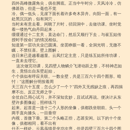
四外高峰微露角尖，俱在脚底。正当中午时分，天风冷冷，仿
佛甚劲，但是一毫也不觉

冷。偶一低头，见崖下面长着许多奇木异卉。向阳一面，有一
处黑沉沉的，似有洞穴，

当时未有意去看。闲眺了片时，径回洞中，去做功课。坐时觉
着一缕热气由丹田起来，

缓缓通过十二玄关，直达命门，然后又顺行下去，与崔五姑传
授时手按命门的情况相似。

知道第一层功夫业已圆满。坐罢睁眼一看，全洞光明，无微不
瞩，不禁狂喜。壁上图解，

连日来已是越看越显。云凤打定主意，只是练五姑所传功课，
一直未去理它。

    这次做完功课，见四壁人物鳞介飞潜动跃之形，不特神态如
生，竟悟出自东壁起始，

个个俱似有呼应关联。一数全壁，共是三百六十四个图形。暗
忖：“这图解分明按着周

天三百六十五度，怎么少了一个？”四外又无残缺之痕，再四揣
摩不出。反正无师之学，

全仗自己用心试习，并不深知玄妙，且试试再说。便决计从东
壁许多图像起，照样练习

起来。起首是一连十二个人形的坐像，俱都跌坐朝前。头一个
两手直向膝头，一目垂帘

内视，首微下垂。第二个头略正些，态甚安闲。以下的十个坐
像，俱都相同，看不出有

什不一样处。云凤虽猜是坐功次序，但是四壁三百六十四个图