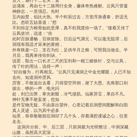
贯入，通行十二玄关，直

达涌泉，再由七十二脉周行全身，遍体奇热难耐。云凤只管凝
神静志，一意强忍。先时

五内如焚，似比火热。半个时辰过去，方觉浑身通泰，舒适无
比。忽听五姑喜道：“想

不到你定力根骨如此坚厚，真不枉我渡你一场了。”接着又传了
云凤坐功，说道：“你

此时百脉通畅，百病皆除。日后运气调元，可以毫无阻滞，后
洞现有我适才采来的黄精，

外有铁釜一口，支石为灶，足供半月之粮，可照我法做去。半
月后，我再来传你剑诀。”

说罢，取出一口长才二尺的宝剑和一根三棱铁针，交与云凤，
传了针的用法，说得一声：

“好自修为，行再相见。”云凤只见满洞之中金光耀眼，人已不知
去向。知道洞外罡风

厉害，不敢追出去看，只得望空拜倒，谢了大恩。先将那口剑
拔出，铮的一声，电光闪

处，剑已出匣，寒光射眼，冷气侵肌。仙家异宝，果自不凡。
神针无事不敢妄发，也知

是件宝物无疑。不由喜出望外。心里记着后洞壁间图解和白阳
真人灵迹，以为其中必多

仙景，恭恭敬敬朝后洞叩了几个头，存着满腔虔诚之心，往里
走去。

    这洞共分前、中、后三层，只前洞最为光明整洁，中洞深藏
山腹，虽然高大宏深，
