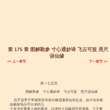
第 175 章 图解勤参 寸心通妙谛 飞云可捉 咫尺
误仙缘
<< 上一章节
下一章节 >>
                               第一七五回

                图解勤参　寸心通妙谛　飞云可捉　咫尺误仙缘

    且不说李宁率领英琼等前往峨眉凝碧仙府赴会。如今先补叙
由戴家场分手出来的几

个本书中重要人物的事迹，以便归入到峨眉开府盛典。下文繁