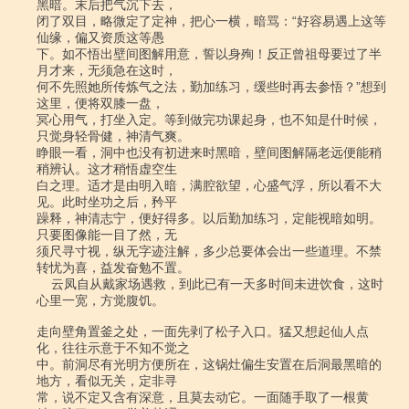
黑暗。末后把气沉下去，

闭了双目，略微定了定神，把心一横，暗骂：“好容易遇上这等
仙缘，偏又资质这等愚

下。如不悟出壁间图解用意，誓以身殉！反正曾祖母要过了半
月才来，无须急在这时，

何不先照她所传炼气之法，勤加练习，缓些时再去参悟？”想到
这里，便将双膝一盘，

冥心用气，打坐入定。等到做完功课起身，也不知是什时候，
只觉身轻骨健，神清气爽。

睁眼一看，洞中也没有初进来时黑暗，壁间图解隔老远便能稍
稍辨认。这才稍悟虚空生

白之理。适才是由明入暗，满腔欲望，心盛气浮，所以看不大
见。此时坐功之后，矜平

躁释，神清志宁，便好得多。以后勤加练习，定能视暗如明。
只要图像能一目了然，无

须尺寻寸视，纵无字迹注解，多少总要体会出一些道理。不禁
转忧为喜，益发奋勉不置。

    云凤自从戴家场遇救，到此已有一天多时间未进饮食，这时
心里一宽，方觉腹饥。

走向壁角置釜之处，一面先剥了松子入口。猛又想起仙人点
化，往往示意于不知不觉之

中。前洞尽有光明方便所在，这锅灶偏生安置在后洞最黑暗的
地方，看似无关，定非寻

常，说不定又含有深意，且莫去动它。一面随手取了一根黄