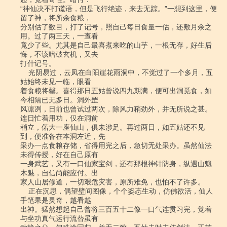
“神仙决不打谎语，但是飞行绝迹，来去无踪。”一想到这里，便
留了神，将所余食粮，

分别估了数目，打了记号，照自己每日食量一估，还敷月余之
用。过了两三天，一查看

竟少了些。尤其是自己最喜煮来吃的山芋，一根无存，好生后
悔，不该暗破玄机，又去

打什记号。

    光阴易过，云凤在白阳崖花雨洞中，不觉过了一个多月，五
姑始终未见一临，眼看

着食粮将罄。喜得那日五姑曾说四九期满，便可出洞觅食，如
今相隔已无多日。洞外罡

风凛冽，日前也曾试过两次，除风力稍劲外，并无所说之甚。
连日忙着用功，仅在洞前

稍立，偌大一座仙山，俱未涉足。再过两日，如五姑还不见
到，便准备在本洞左近，先

采办一点食粮存储，省得用完之后，急切无处采办。虽然仙法
未得传授，好在自己原有

一身武艺，又有一口仙家宝剑，还有那根神针防身，纵遇山魈
木魅，自信尚能应付。出

家人山居修道，一切艰危灾害，原所难免，也怕不了许多。

    正在沉思，偶望壁间图像，个个姿态生动，仿佛欲活，仙人
手笔果是灵奇，越看越

出神。猛然想起自己曾将三百五十二像一口气连贯习完，觉着
与坐功真气运行流替虽有
