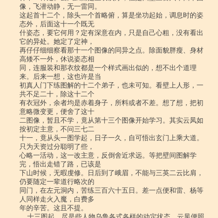
像，飞潜动静，无一雷同。

这起首十二个，除头一个首略俯，算是坐功起始，调息时的姿
态外，后面这十一个既无

什姿态，要它何用？定有深意在内，只是自己心粗，没有看出
它的异处。她定了定神，

再仔仔细细察看那十一个图像的同异之点。除面貌胖瘦、身材
高矮不一外，休说姿态相

同，连服装和那衣纹都是一个样式画出似的，想不出个道理
来。后来一想，这也许是当

初真人门下练图解的十二个弟子，也未可知。看壁上人形，一
共不足二十，除这十二个

有衣冠外，余者均是赤着身子，所料或者不差。想了想，把初
意略微变更，便舍了这十

二图像，暂且不学，竟从第十三个图像开始学习。其实云凤如
按初定主意，不问三七二

十一，竟从头一图学起，日子一久，自可悟出玄门上乘大道。
只为天资过分聪明了些，

心略一活动，这一改主意，反倒舍近求远。等把壁间图解学
完，悟出走错了路，已该是

下山时候，无暇虔修。日后到了峨眉，不能与三英二云比肩，
仍要随定一辈道行略次的

同门，在左元洞内，苦练三百六十五日。差一点便和雷、杨等
人同样走火入魔，白费多

年的辛苦。这且不提。

    十三图起，尽是些人物乌鲁各式各样的动定状态。云凤便照