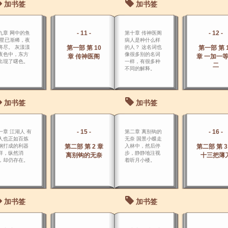
加书签
加书签
- 11 -
- 12 -
九章 网中的鱼
第十章 传神医阁
 星已渐稀，夜
病人是种什么样
将尽。 灰漾漾
第一部 第 10
的人？ 这名词也
第一部 第 
夜色中，东方
像很多别的名词
章 传神医阁
章 一加一
出现了曙色。
一样，有很多种
二
不同的解释。
加书签
加书签
- 15 -
- 16 -
一章 江湖人 有
第二章 离别钩的
人也正如百炼
无奈 国景小蝶走
钢打成的利器
第二部 第 2 章
入林中，然后停
第二部 第 3
样，纵然消
步，静静地注视
离别钩的无奈
十三把薄
，却仍存在。
着听月小楼。
加书签
加书签