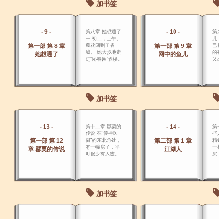
加书签
- 9 -
- 10 -
第八章 她想通了
第
一 初二，上午。
儿
第一部 第 8 章
藏花回到了省
第一部 第 9 章
已
城。 她大步地走
的
她想通了
网中的鱼儿
进“沁春园”酒楼。
又
加书签
- 13 -
- 14 -
第十二章 罂粟的
第
传说 在“传神医
些
第一部 第 12
阁”的东北角处，
第二部 第 1 章
精
有一幢房子，平
一
章 罂粟的传说
江湖人
时很少有人迹。
沉
加书签