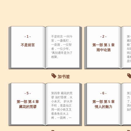
- 1 -
- 2 -
不是前言 一问斗
第
室，一盏孤灯，
藏
不是前言
一壶酒，一位智
第一部 第 1 章
极
者，一位少年。
却
雨中论酒
“离别通常是为了
雨
相聚。
看
是
加书签
- 5 -
- 6 -
第四章 藏花的荒
第
谬 油灯昏黄，火
力
第一部 第 4 章
小未灭。 炉火并
第一部 第 5 章
了
不旺，老盖仙正
酒
藏花的荒谬
情人的魅力
用一把小铁叉叉
如
着条鱼在火上
烤，一面烤，一
面用个小 刷子在
鱼上涂着作料。