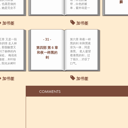
麟
，也愿意做的
帘，白色的被
，她是完全不
单，窗外却是一
一切后果的。
片黑。
加书签
加书签
- 31 -
五章 又是一段
第六章 和夜一样
奈的情 走人林
黑的剑 剑和黑夜
，那股酸楚又
第四部 第 6 章
溶为一体，同是
到了杨铮的内
漆黑。 老人凝望
和夜一样黑的
深处。 梅花依
着漆黑的剑，过
剑
做挺，木叶纷
了很久，才叹了
，阳光从树叶
口气。
中穿了进来，
道道的光柱投
在微 湿的泥土
加书签
加书签
。
COMMENTS