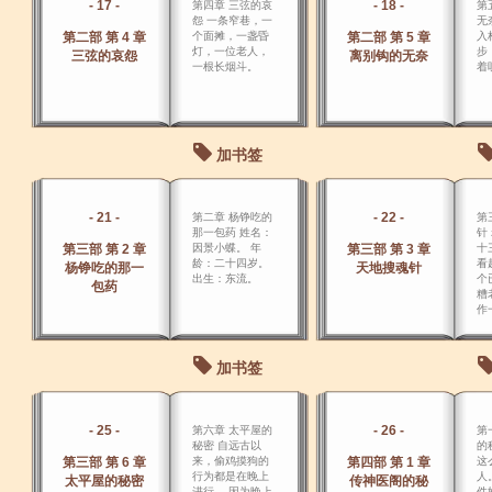
- 17 -
- 18 -
第四章 三弦的哀
第
怨 一条窄巷，一
无
第二部 第 4 章
个面摊，一盏昏
第二部 第 5 章
入
灯，一位老人，
步
三弦的哀怨
离别钩的无奈
一根长烟斗。
着
加书签
- 21 -
- 22 -
第二章 杨铮吃的
第
那一包药 姓名：
针
第三部 第 2 章
因景小蝶。 年
第三部 第 3 章
十
龄：二十四岁。
看
杨铮吃的那一
天地搜魂针
出生：东流。
个
包药
糟
作
整
变
变
加书签
十
位
- 25 -
- 26 -
第六章 太平屋的
第
秘密 自远古以
的
第三部 第 6 章
来，偷鸡摸狗的
第四部 第 1 章
这
行为都是在晚上
人
太平屋的秘密
传神医阁的秘
进行。 因为晚上
件