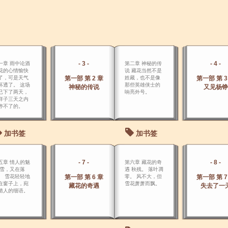
- 3 -
- 4 -
一章 雨中论酒
第二章 神秘的传
花的心情愉快
说 藏花当然不是
了，可是天气
第一部 第 2 章
姓藏，也不是像
第一部 第 3
坏透了。 这场
那些英雄侠士的
神秘的传说
又见杨铮
已下了两天，
响亮外号。
样子三天之内
停不了的。
加书签
加书签
- 7 -
- 8 -
五章 情人的魅
第六章 藏花的奇
 雪，又在落
遇 秋残。 落叶凋
。 雪花轻轻地
第一部 第 6 章
零。 风不大，但
第一部 第 7
在窗子上，宛
雪花萧萧而飘。
藏花的奇遇
失去了一
情人的细语。