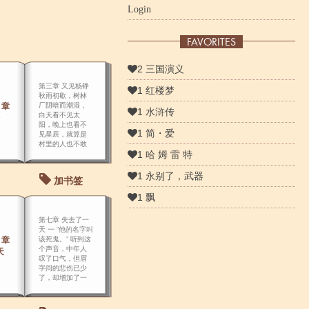
Login
FAVORITES
2 三国演义
第三章 又见杨铮
1 红楼梦
秋雨初歇，树林
 章
厂阴暗而潮湿，
1 水浒传
白天看不见太
阳，晚上也看不
1 简・爱
见星辰，就算是
村里的人也不敢
1 哈 姆 雷 特
入林太深，因为
只要一迷路就难
走得出去。
1 永别了，武器
加书签
1 飘
第七章 失去了一
天 一 “他的名字叫
 章
该死鬼。” 听到这
个声音，中年人
天
叹了口气，但眉
字间的悲伤已少
了，却增加了一
丝敬意。