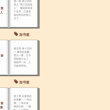
第一章 弹三弦的
老人 “弹三弦的老
 章
人”。 藏花听到这
个名字，已是老
人
盖仙死后的第三
天了。
加书签
第五章 第十五剑
一 魔舟在远飘。
 章
焚天一看，已不
再犹疑什么了，
他惊声一出，人
已纵身而起。
加书签
第三章 石屋里的
狄青麟一 一间石
 章
屋、一张石桌、
两张石椅、一盏
青
灯、一个铜炉、