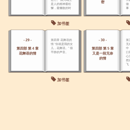
密
是人的精神最松
做
懈，最懒散的时
事
候，也是万物皆
顾
睡，天地一片寂
暗的 时候。
加书签
- 29 -
- 30 -
第四章 花舞语的
第
情 “你就是我的女
无
第四部 第 4 章
儿，花舞语。” 很
第四部 第 5 章
中
平静的声音。
口
花舞语的情
又是一段无奈
心
的情
然
飞
缝
一
射
加书签
上