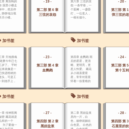
- 19 -
- 20 -
五章 离别钩的
第六章 三弦的哀
奈 国景小蝶走
怨 一条窄巷，一
林中，然后停
第二部 第 6 章
个面摊，一盏昏
第三部 第 1
，静静地注视
灯，一位老人，
三弦的哀怨
弹三弦的老
听月小楼。
一根长烟斗。
加书签
加书签
- 23 -
- 24 -
三章 天地搜魂
第四章 血鹦鹉 雨
 老萧今年已七
后的星星，更清
三岁了。 平时
第三部 第 4 章
晰、更明亮，更
第三部 第 5
起来就像是一
惹人怜爱。 藏花
血鹦鹉
第十五剑
已快进棺材的
从小就喜爱星
老头，可是工
星，常常对星星
一到他手上，
怀着一份童稚的
个人就 变了，
幻想、童稚的梦
得精神抖擞，
境、童稚的 喜
得仿佛只有四
悦。
加书签
加书签
岁，变成一
“专家”。
- 27 -
- 28 -
一章 传神医阁
第二章 黑妞盐浆
秘密 藏花就是
房内一片，白
么样的一个
第四部 第 2 章
色，杨铮就躺在
第四部 第 3
。 为了要做一
白色里。 白色的
黑妞盐浆
石屋里的狄
她认为应该
墙，白色的窗