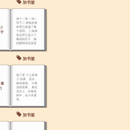
加书签
第十一章 一加一
等于二 烤鱼的香
11
味早已迷漫了整
个房间。 三条烤
等于
鱼也早已进入了
藏花的肚子，她
的眼睛却还是直
盯着老盖仙又上
的鱼。
加书签
第三章 十三把薄
刀 浓雾、流水。
 章
梅花做然。 今夜
居然有雾。 雾在
刀
流水上，在梅花
林中，在小木屋
旁。
加书签