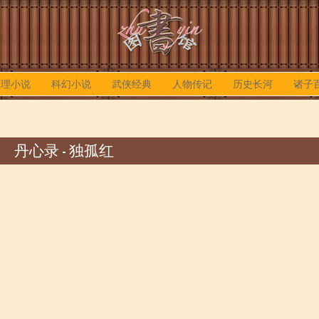
推理小说
科幻小说
武侠经典
人物传记
历史长河
诸子
丹心录 - 独孤红