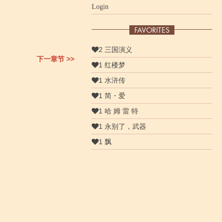
Login
FAVORITES
2 三国演义
下一章节 >>
1 红楼梦
1 水浒传
1 简・爱
1 哈 姆 雷 特
1 永别了，武器
1 飘