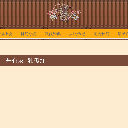
推理小说
科幻小说
武侠经典
人物传记
历史长河
诸子
丹心录 - 独孤红