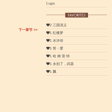
Login
FAVORITES
2 三国演义
下一章节 >>
1 红楼梦
1 水浒传
1 简・爱
1 哈 姆 雷 特
1 永别了，武器
1 飘