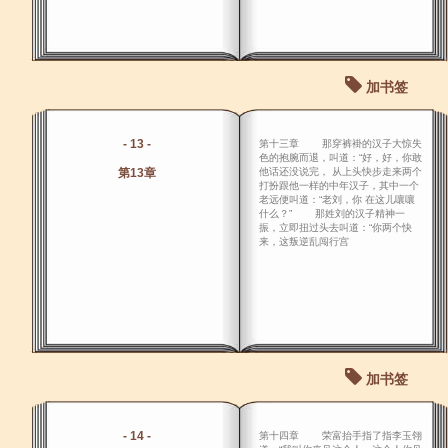
加书签
- 13 -
第十三章 那穿裤褂的汉子大惊失
色的抱腕而退，叫道：“好，好，你敢
第13章
他话还没说完， 从上头快步走来两个
打扮跟他一样的中年汉子，其中一个
老远便叫道：“老刘，你 在这儿嚷嚷
什么？” 那姓刘的汉子精神一
振，立即扭过头去叫道：“你两个快
来，这叛逆乱闯行宫
加书签
- 14 -
第十四章 荣富抬手指了指李玉翎