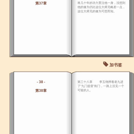
第37章
将几十年的功力贯注他一身，没想到
他的修为仍比这位大师兄略差一点，
这位大师兄的修为可想而知。
加书签
- 38 -
第三十八章 李玉翎押着老九进
了“九门提督”衙门，一路上没见一个
第38章
可疑的人。