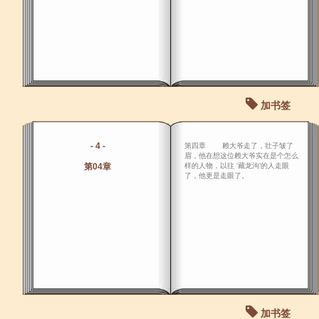
加书签
- 4 -
第四章 赖大爷走了，壮子皱了
眉，他在想这位赖大爷实在是个怎么
第04章
样的人物，以往 ‘藏龙沟’的人走眼
了，他更是走眼了。
加书签