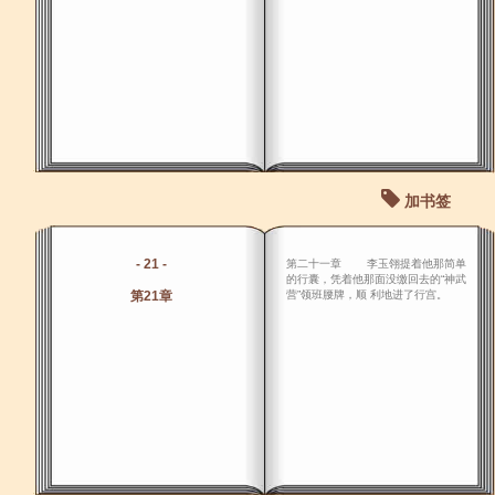
加书签
- 21 -
第二十一章 李玉翎提着他那简单
的行囊，凭着他那面没缴回去的“神武
第21章
营”领班腰牌，顺 利地进了行宫。