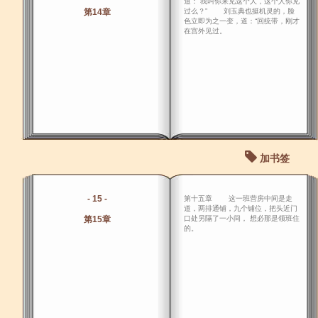
道：“我叫你来见这个人，这个人你见
第14章
过么？” 刘玉典也挺机灵的，脸
色立即为之一变，道：“回统带，刚才
在宫外见过。
加书签
- 15 -
第十五章 这一班营房中间是走
道，两排通铺，九个铺位，把头近门
第15章
口处另隔了一小间， 想必那是领班住
的。