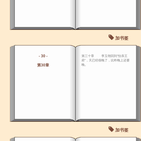
加书签
- 30 -
第三十章 李玉翎回到“怡亲王
府”，天已经很晚了，比昨晚上还要
第30章
晚。
加书签