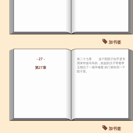
加书签
- 27 -
第二十七章 这个院院子似乎是专
用来停放马车的，姓赵的汉子带着李
第27章
玉翎过了一扇半掩着 的门来到另一个
院子里。
加书签