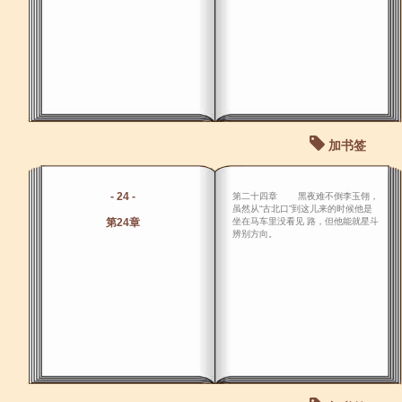
加书签
- 24 -
第二十四章 黑夜难不倒李玉翎，
虽然从“古北口”到这儿来的时候他是
第24章
坐在马车里没看见 路，但他能就星斗
辨别方向。