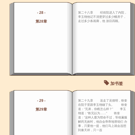
- 28 -
第二十八章 经前院进入了内院，
李玉翎他记不清楚穿过多少幢房子，
第28章
走过多少条画廊，他 游目四顾。
加书签
- 29 -
第二十九章 送走了吴德明，铁奎
在院子里跟李玉翎碰了头。 铁奎
第29章
道：“兄弟，你瞧怎么样？” 李玉
翎道：“铁兄以为……” 铁奎
道：“这种人最为惜命不过，等他遍服
解药无效时，他自会乖乖地替咱们 办
事，只要他一提，他们马上就会连想
到秦天祥，只一连