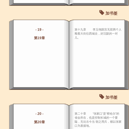
加书签
- 19 -
第十九章 李玉翎跟宫无双两个人
顺着大街往西城去，好沉默的一对
第19章
儿。
加书签
- 20 -
第二十章 “张家口”是“察哈尔”的
省会所在，也是控制长城的一个要
第20章
隘，无论古今当 朝之用兵，都以张家
口为基据地。