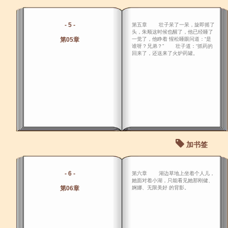
- 5 -
第五章 壮子呆了一呆，旋即摇了
头，朱顺这时候也醒了，他已经睡了
第05章
一觉了，他睁着 惺松睡眼问道：“是
谁呀？兄弟？” 壮子道：“抓药的
回来了，还送来了火炉药罐。
加书签
- 6 -
第六章 湖边草地上坐着个人儿，
她面对着小湖，只能看见她那刚健、
第06章
婀娜、无限美好 的背影。