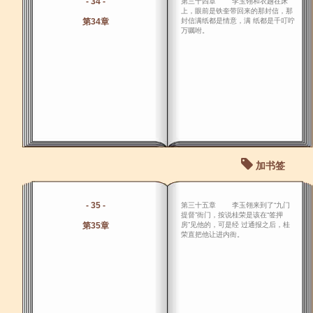
- 34 -
第三十四章 李玉翎和衣趟在床
上，眼前是铁奎带回来的那封信，那
第34章
封信满纸都是情意，满 纸都是千叮咛
万嘱咐。
加书签
- 35 -
第三十五章 李玉翎来到了“九门
提督”衙门，按说桂荣是该在“签押
第35章
房”见他的，可是经 过通报之后，桂
荣直把他让进内衙。