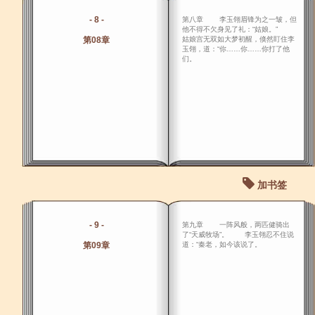
- 8 -
第八章 李玉翎眉锋为之一皱，但
他不得不欠身见了礼：“姑娘。”
第08章
姑娘宫无双如大梦初醒，倏然盯住李
玉翎，道：“你……你……你打了他
们。
加书签
- 9 -
第九章 一阵风般，两匹健骑出
了“天威牧场”。 李玉翎忍不住说
第09章
道：“秦老，如今该说了。