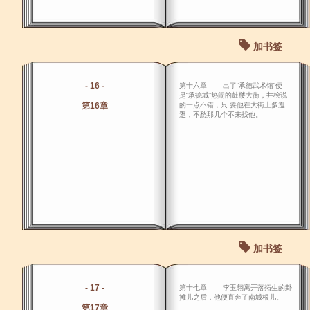
加书签
- 16 -
第十六章 出了“承德武术馆”便
是“承德城”热闹的鼓楼大街，井桧说
第16章
的一点不错，只 要他在大街上多逛
逛，不愁那几个不来找他。
加书签
- 17 -
第十七章 李玉翎离开落拓生的卦
摊儿之后，他便直奔了南城根儿。
第17章