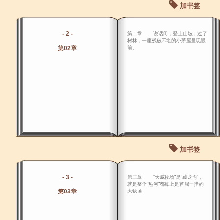
加书签
- 2 -
第二章 说话间，登上山坡，过了
树林，一座残破不堪的小茅屋呈现眼
第02章
前。
加书签
- 3 -
第三章 “天威牧场”是“藏龙沟”，
就是整个“热河”都算上是首屈一指的
第03章
大牧场