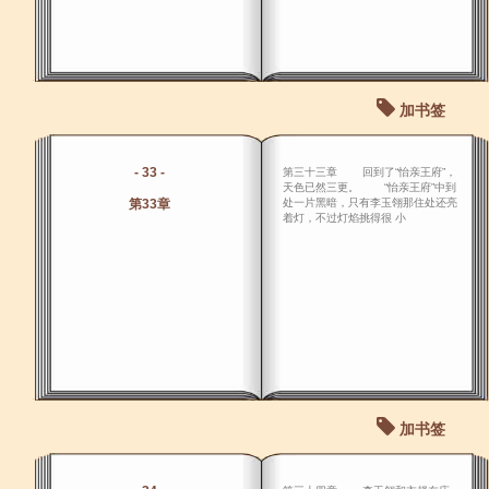
加书签
- 33 -
第三十三章 回到了“怡亲王府”，
天色已然三更。 “怡亲王府”中到
第33章
处一片黑暗，只有李玉翎那住处还亮
着灯，不过灯焰挑得很 小
加书签