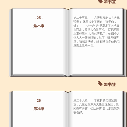
加书签
- 25 -
第二十五章 只听那瘦老头儿大喝
说道：“休要放走了叛逆，孩子们，
第25章
进！” 这一声“进”是凝足了内功真
力而发，震得人心跳耳鸣，四下屋面
上那些黑衣 人当然听见了，他四个人
也人人一阵叱喝呐，然而，听见归听
见，呐喊归呐喊，却 都站在多处民宅
屋面上没动一动。
加书签
- 26 -
第二十六章 半夜折腾天已过四
更，几里过后东方天边已现鱼肚，晨
第26章
间微有薄雾，但这薄雾 要比那黝黑的
夜色好。