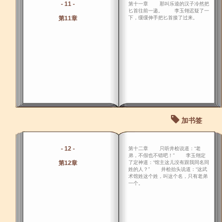
- 11 -
第十一章 那叫乐逵的汉子冷然把
匕首往前一递。 李玉翎迟疑了一
第11章
下，缓缓伸手把匕首接了过来。
加书签
- 12 -
第十二章 只听井桧说道：“老
弟，不假也不错吧！” 李玉翎定
第12章
了定神道：“馆主这儿没有跟我同名同
姓的人？” 井桧抬头说道：“这武
术馆姓这个姓，叫这个名，只有老弟
一个。