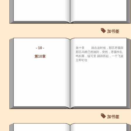
加书签
- 10 -
第十章 就在这时候，那匹枣骝跟
那匹乌锥已然驰到，突然，枣骝作乱
第10章
鸣长嘶，猛可里 踢蹄而起，一个飞旋
立即钉住
加书签