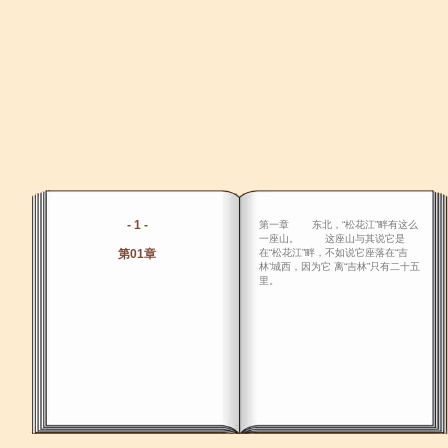
- 1 -
第一章 东北，“松花江”畔有这么
一座山。 这座山与其说它是
第01章
在“松花江”畔，不如说它座落在“吉
林’城西，因为它 离“吉林”只有二十五
里。