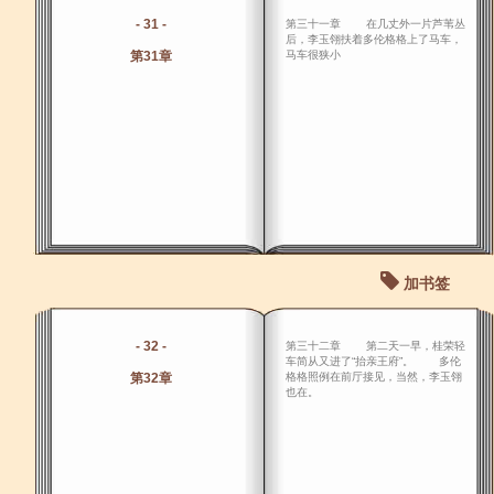
- 31 -
第三十一章 在几丈外一片芦苇丛
后，李玉翎扶着多伦格格上了马车，
第31章
马车很狭小
加书签
- 32 -
第三十二章 第二天一早，桂荣轻
车简从又进了“抬亲王府”。 多伦
第32章
格格照例在前厅接见，当然，李玉翎
也在。