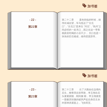
加书签
- 22 -
第二十二章 暮色初临的时候，雄
伟长城在望，车马抵达了“古北
第22章
口”，“古北口”是来往 “河北”，“热河”之
间必经的一处关口，因之在这一带客
栈跟卖吃喝的小店不少， 关口也是一
块块的巨石砌成，雄伟坚固异常。
加书签
- 23 -
第二十三章 出了大殿由右边绕向
后头，柳青琪在前带路，李玉翎在后
第23章
头紧紧跟随，刚到侧 殿，李玉翎倏觉
一股极其轻微的破风声起自身后丈余
外那禅房屋面上，飞快而至。