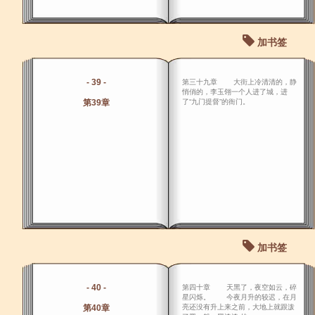
加书签
- 39 -
第三十九章 大街上冷清清的，静
悄俏的，李玉翎一个人进了城，进
第39章
了“九门提督”的衙门。
加书签
- 40 -
第四十章 天黑了，夜空如云，碎
星闪烁。 今夜月升的较迟，在月
第40章
亮还没有升上来之前，大地上就跟泼