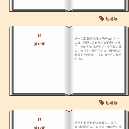
加书签
- 16 -
第十六章 田宏武现在已经知道了一个
大概，照理，这种事的确不容外人插
第16章
手，但他直觉 地感到胡一奇不是这等
人，这只是一场可怕的会，因为他背
着弑师兄的罪名，深知 这种百口莫辩
的况味。
加书签
- 17 -
第十七章 照种种迹象看来，“复仇
者”对自己可说了如指掌，但自己对他
第17章