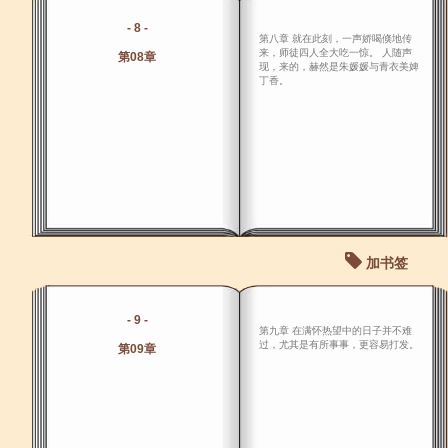
- 8 -
第八章 就在此刻，一声娇喝倏地传
来，师徒四人全大吃一惊。 人随声
第08章
现，来的，赫然是朱媛媛与青衣美婢
丁香。
加书签
- 9 -
第九章 在满怀热望中的日子并不难
过，尤其是有所事事，更容易打发。
第09章