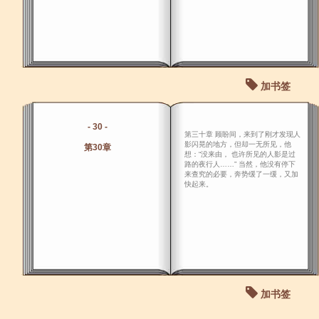
加书签
- 30 -
第三十章 顾盼间，来到了刚才发现人
影闪晃的地方，但却一无所见，他
第30章
想：“没来由， 也许所见的人影是过
路的夜行人……” 当然，他没有停下
来查究的必要，奔势缓了一缓，又加
快起来。
加书签