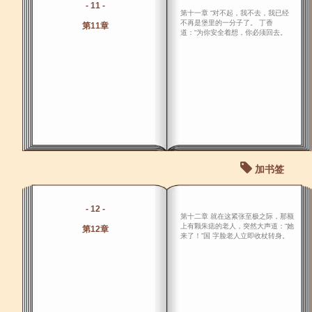
- 11 -
第十一章 “对不起，我不去，我已经
不再是堡里的一分子了。 丁香
第11章
道：“为你安全着想，你必须回去。
加书签
- 12 -
第十二章 就在这紧张至极之际，那额
上有颗朱痣的老人，突然大声道：“她
第12章
来了！”国 字脸老人立即收杖转身。