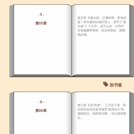
- 5 -
第五章 半夜出殡，已属奇闻，更奇的
是一对引路的白纸灯笼上，竟写了“复
第05章
仇者”三 个大字，还不止此，行列中
没有披麻带孝的，也没有鼓吹，静静
地出城。
加书签
- 6 -
第六章 又到“风堡”。 三天住下来，田
宏武仍未决定是否接受“旋风武士”统
第06章
领的职位，他闲得无聊， 但心情却很
乱。