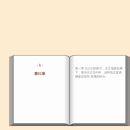
- 1 -
第一章 当人们的影子，正正地踏在脚
下，显示日正当午时，这时也正是酒
第01章
楼饭店宣告 客满的时分。