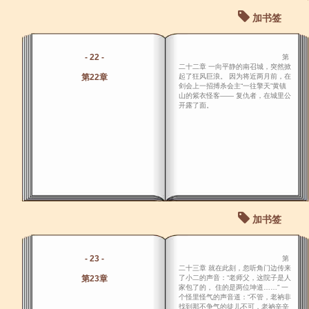
加书签
- 22 -
第
二十二章 一向平静的南召城，突然掀
第22章
起了狂风巨浪。 因为将近两月前，在
剑会上一招搏杀会主“一往擎天”黄镇
山的紫衣怪客―― 复仇者，在城里公
开露了面。
加书签
- 23 -
第
二十三章 就在此刻，忽听角门边传来
第23章
了小二的声音：“老师父，这院子是人
家包了的， 住的是两位坤道……” 一
个怪里怪气的声音道：“不管，老衲非
找到那不争气的徒儿不可，老衲辛辛