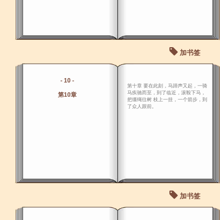
加书签
- 10 -
第十章 要在此刻，马蹄声又起，一骑
马疾驰而至，到了临近，滚鞍下马，
第10章
把缰绳往树 枝上一挂，一个箭步，到
了众人跟前。
加书签