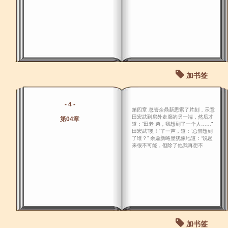
加书签
- 4 -
第四章 总管余鼎新思索了片刻，示意
田宏武到房外走廊的另一端，然后才
第04章
道：“田老 弟，我想到了一个人……”
田宏武“噢！”了一声，道：“总管想到
了谁？” 余鼎新略显犹豫地道：“说起
来很不可能，但除了他我再想不
加书签