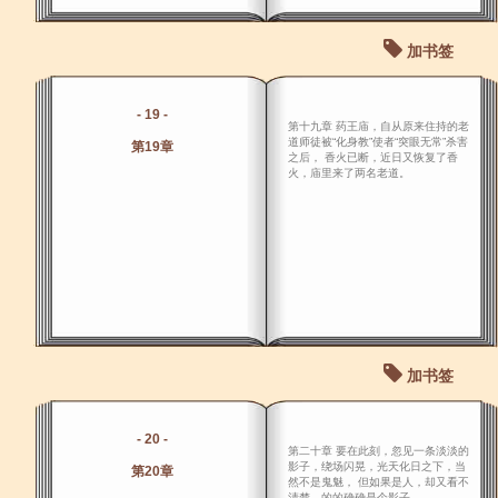
加书签
- 19 -
第十九章 药王庙，自从原来住持的老
道师徒被“化身教”使者“突眼无常”杀害
第19章
之后， 香火已断，近日又恢复了香
火，庙里来了两名老道。
加书签
- 20 -
第二十章 要在此刻，忽见一条淡淡的
影子，绕场闪晃，光天化日之下，当
第20章
然不是鬼魅， 但如果是人，却又看不
清楚，的的确确是个影子。