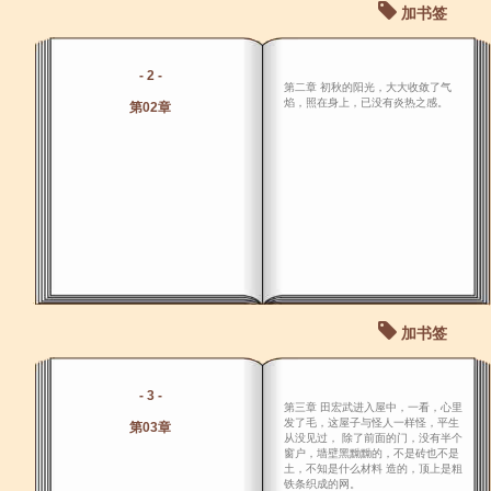
加书签
- 2 -
第二章 初秋的阳光，大大收敛了气
焰，照在身上，已没有炎热之感。
第02章
加书签
- 3 -
第三章 田宏武进入屋中，一看，心里
发了毛，这屋子与怪人一样怪，平生
第03章
从没见过， 除了前面的门，没有半个
窗户，墙壁黑黝黝的，不是砖也不是
土，不知是什么材料 造的，顶上是粗
铁条织成的网。