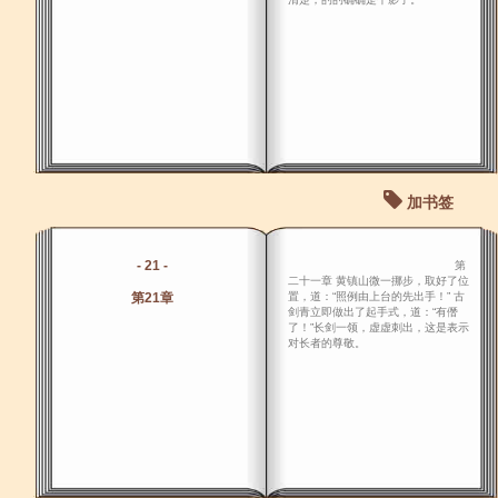
加书签
- 21 -
第
二十一章 黄镇山微一挪步，取好了位
第21章
置，道：“照例由上台的先出手！” 古
剑青立即做出了起手式，道：“有僭
了！”长剑一领，虚虚刺出，这是表示
对长者的尊敬。