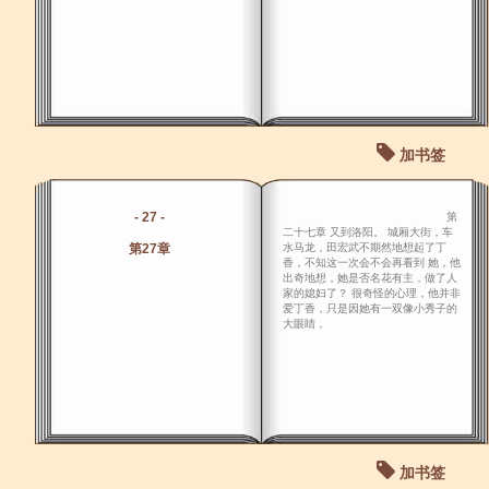
加书签
- 27 -
第
二十七章 又到洛阳。 城厢大街，车
第27章
水马龙，田宏武不期然地想起了丁
香，不知这一次会不会再看到 她，他
出奇地想，她是否名花有主，做了人
家的媳妇了？ 很奇怪的心理，他并非
爱丁香，只是因她有一双像小秀子的
大眼睛，
加书签