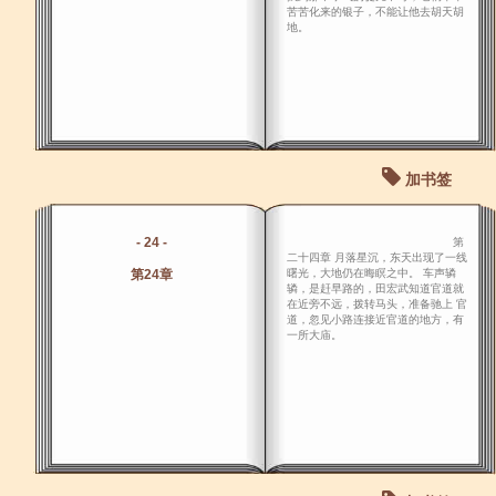
苦苦化来的银子，不能让他去胡天胡
地。
加书签
- 24 -
第
二十四章 月落星沉，东天出现了一线
第24章
曙光，大地仍在晦瞑之中。 车声辚
辚，是赶早路的，田宏武知道官道就
在近旁不远，拨转马头，准备驰上 官
道，忽见小路连接近官道的地方，有
一所大庙。