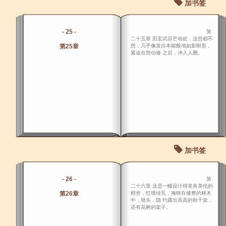
加书签
- 25 -
第
二十五章 田宏武目芒动处，连想都不
第25章
想，几乎像发自本能般地如影附形，
紧追在简伯修 之后，冲入人圈。
加书签
- 26 -
第
二十六章 这是一幢设计得美奂美伦的
第26章
精舍，红墙绿瓦，掩映在修整的林木
中，墙头，隐 约露出高高的秋千架，
还有花树的架子。