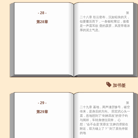
- 28 -
第
二十八章 彤云密布，沉如铅块的天，
第28章
似要覆压而下，一条银蛇窜过，接着
是一声震耳欲 聋的霹雳，风里带着浓
厚的泥土气息。
加书签
- 29 -
第
二十九章 墓地，两声凄厉惨号，破空
第29章
传来，是身后的方向。 田宏武心头一
震，忽地想到了“剑林四友”的管子钧
与闻祥，车转身便往回奔， 心
想：“会不会是‘芙蓉女’主婢仍滞留在
附近，双方碰上了？” 到了原先停留
的地