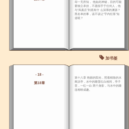
却一无所知， 他如此神秘，目的可能
要独立承担，不愿假手于任何人，他
与“风凰庄”到底有什 么深厚的渊源？
黑名单的事，该不该让“宇内狂客”知
道呢？
加书签
- 18 -
第十八章 艳丽的阳光，照着精致的水
阁凉亭，水中的睡莲红白相间，亭子
第18章
里，一红一白 两个身影，与水中的睡
连相映成趣。