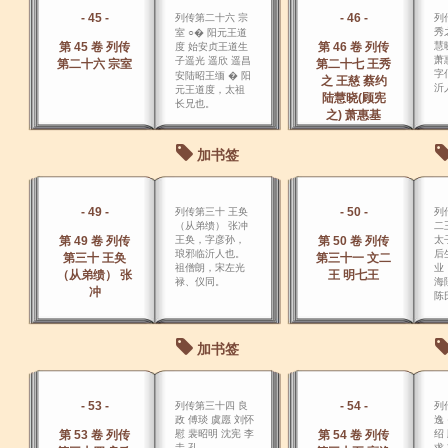
- 45 -
- 46 -
列传第二十六 宗
列
秀
室 ○� 阳元王道
第 45 卷 列传
第 46 卷 列传
慧
度 始安贞王道生
萧
子遥光 遥欣 遥昌
第二十六 宗室
第二十七 王秀
字
安陆昭王缅 � 阳
之 王慈 蔡约
沂
元王道度，太祖
陆慧晓(顾宪
长兄也。
之) 萧惠基
加书签
- 49 -
- 50 -
列传第三十 王奂
列
（从弟缋） 张冲
二
第 49 卷 列传
王奂，字彦孙，
第 50 卷 列传
太
琅邪临沂人也。
后
第三十 王奂
第三十一 文二
祖僧朗，宋左光
业
（从弟缋） 张
王 明七王
禄、仪同。
海
冲
陈
秀
王
加书签
- 53 -
- 54 -
列传第三十四 良
列
政 傅琰 虞愿 刘怀
逸
第 53 卷 列传
慰 裴昭明 沈宪 李
第 54 卷 列传
绍
圭 孔
求