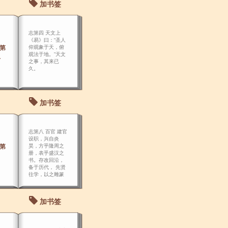
加书签
志第四 天文上
《易》曰：“圣人
志第
仰观象于天，俯
观法于地。”天文
上
之事，其来已
久。
加书签
志第八 百官 建官
设职，兴自炎
志第
昊，方乎隆周之
册，表乎盛汉之
书。存改回沿，
备于历代， 先贤
往学，以之雕篆
者众矣。
加书签