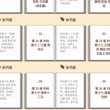
安民 王玄载
善明 苏侃 
王寄后也。
（弟玄邈）
祖
加书签
加书签
- 31 -
- 32 -
传第十一 薛渊
列传第十二 江谧
僧静 桓康（尹
荀伯玉 江谧，字
） 焦度 曹虎 薛
第 31 卷 列传
令和，济阳考城
第 32 卷 
，河东汾阴人
人也。祖秉之，
第十二 江谧 荀
第十三 王琨
。宋徐州刺史
临海太守，宋世
伯玉
岱 褚炫 何
都从子。
清吏。
王延之 阮
加书签
加书签
- 35 -
- 36 -
传第十五 虞玩
列传第十六 高帝
 刘休 沈冲 庾杲
十二王 高帝十九
 王谌 虞玩之，
第 35 卷 列传
男：昭皇后生武
第 36 卷 
茂瑶，会稽余
帝、豫章文献王
第十六 高帝十
第十七 谢
人也。祖宗，
嶷；谢贵嫔生临
二王
刘祥
库部郎。
川献王映、长沙
威王 晃；罗太妃
生武陵昭王晔；
任太妃生安成恭