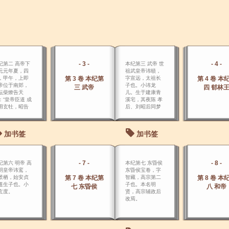
- 3 -
- 4 -
纪第二 高帝下
本纪第三 武帝 世
元元年夏，四
祖武皇帝讳赜，
，甲午，上即
第 3 卷 本纪第
字宣远，太祖长
第 4 卷 本
帝位于南郊，
子也。小讳龙
三 武帝
四 郁林
坛柴燎告天
儿。生于建康青
：“皇帝臣道 成
溪宅，其夜陈 孝
用玄牡，昭告
后、刘昭后同梦
皇后帝。
龙据屋上，故字
上焉。
加书签
加书签
- 7 -
- 8 -
纪第六 明帝 高
本纪第七 东昏侯
明皇帝讳鸾，
东昏侯宝卷，字
景栖，始安贞
第 7 卷 本纪第
智藏，高宗第二
第 8 卷 本
道生子也。小
子也。本名明
七 东昏侯
八 和帝
玄度。
贤，高宗辅政后
改焉。