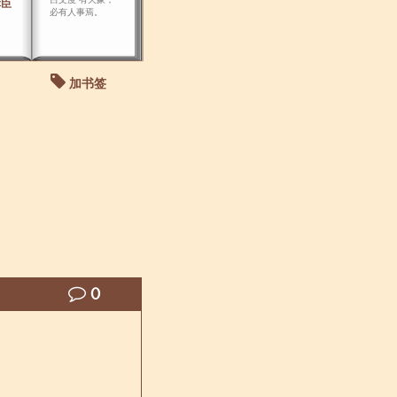
幸臣
必有人事焉。
加书签
0