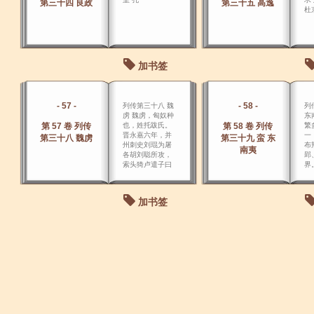
第三十四 良政
第三十五 高逸
杜
加书签
- 57 -
- 58 -
列传第三十八 魏
列
虏 魏虏，匈奴种
东
第 57 卷 列传
也，姓托跋氏。
第 58 卷 列传
繁
晋永嘉六年，并
一
第三十八 魏虏
第三十九 蛮 东
州刺史刘琨为屠
布
南夷
各胡刘聪所攻，
郢
索头猗卢遣子曰
界
利孙将兵救琨于
太原，猗卢入居
代郡，亦谓鲜
加书签
卑。