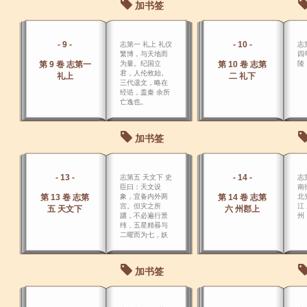
加书签
- 9 -
- 10 -
志第一 礼上 礼仪
志
繁博，与天地而
四
第 9 卷 志第一
为量。纪国立
第 10 卷 志第
陵
君，人伦攸始。
礼上
二 礼下
三代遗文，略在
经诰，盖秦 余所
亡逸也。
加书签
- 13 -
- 14 -
志第五 天文下 史
志
臣曰：天文设
南
第 13 卷 志第
象，宜备内外两
第 14 卷 志第
北
宫。但灾之所
江 
五 天文下
六 州郡上
躔，不必遍行景
州
纬，五星精晷与
二曜而为七，妖
祥是主，历数攸
司，盖有殊于列
宿也。
加书签