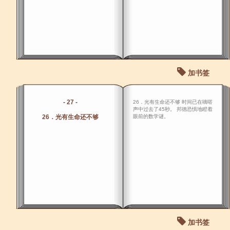
加书签
- 27 -
26．光有生命还不够 时间已在嘀嗒
声中过去了45秒。 邦德恐惧地瞪着
26．光有生命还不够
眼前的数学谜。
加书签