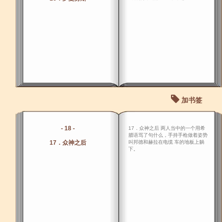
加书签
- 18 -
17．众神之后 两人当中的一个用希
腊语骂了句什么，手持手枪做着姿势
17．众神之后
叫邦德和赫拉在电缆 车的地板上躺
下。