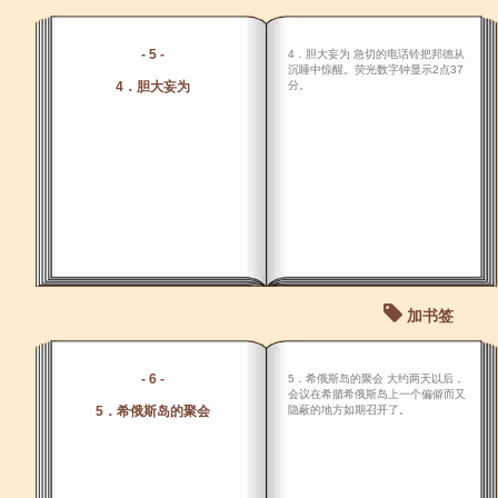
- 5 -
4．胆大妄为 急切的电话铃把邦德从
沉睡中惊醒。荧光数字钟显示2点37
4．胆大妄为
分。
加书签
- 6 -
5．希俄斯岛的聚会 大约两天以后，
会议在希腊希俄斯岛上一个偏僻而又
5．希俄斯岛的聚会
隐蔽的地方如期召开了。