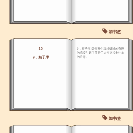
加书签
- 10 -
9．精子库 袭击整个洛杉矾城的奇怪
的病疫引起了亚特兰大疾病控制中心
9．精子库
的注意。
加书签