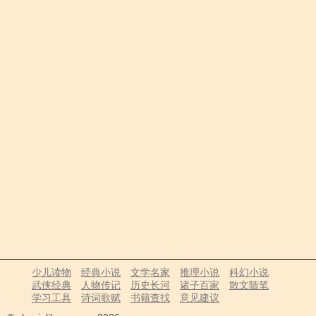
少儿读物
经典小说
文学名家
推理小说
科幻小说
武侠经典
人物传记
历史长河
诸子百家
散文随笔
学习工具
诗词歌赋
书籍查找
意见建议