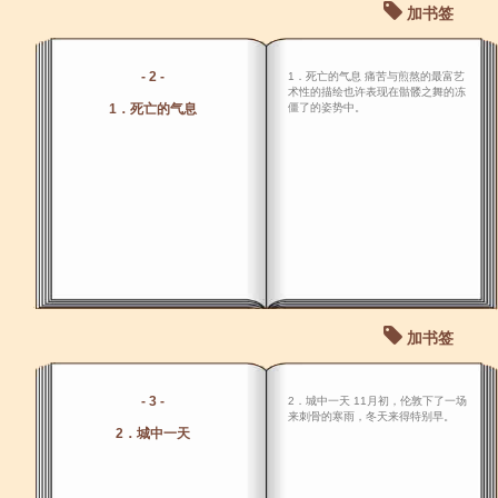
加书签
- 2 -
1．死亡的气息 痛苦与煎熬的最富艺
术性的描绘也许表现在骷髅之舞的冻
1．死亡的气息
僵了的姿势中。
加书签
- 3 -
2．城中一天 11月初，伦敦下了一场
来刺骨的寒雨，冬天来得特别早。
2．城中一天