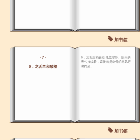
加书签
- 7 -
6．龙舌兰和酸橙 伦敦寒冷、阴雨的
天气持续着，紧接着是刺骨的寒风呼
6．龙舌兰和酸橙
啸而至。
加书签