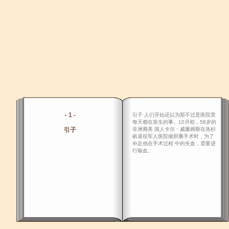
- 1 -
引子 人们开始还以为那不过是医院里
每天都在发生的事。10月初，58岁的
引子
非洲裔美 国人卡尔・威廉姆斯在洛杉
矾退役军人医院做胆囊手术时，为了
补足他在手术过程 中的失血，需要进
行输血。