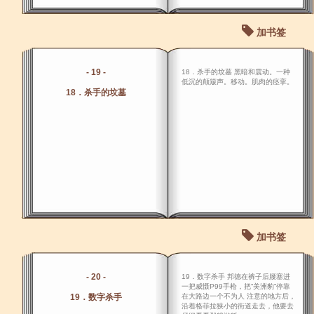
加书签
- 19 -
18．杀手的坟墓 黑暗和震动。一种
低沉的颠簸声。移动。肌肉的痉挛。
18．杀手的坟墓
加书签
- 20 -
19．数字杀手 邦德在裤子后腰塞进
一把威慑P99手枪，把“美洲豹”停靠
19．数字杀手
在大路边一个不为人 注意的地方后，
沿着格菲拉狭小的街道走去，他要去