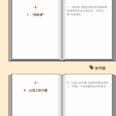
- 8 -
7．“供给者” 曼妮拉驾车把邦德和莱
特纳带到齐克公园正东，“巴登之
7．“供给者”
春”大道地区。
加书签
- 9 -
8．山顶上的大楼 没有时间离开房间
了。邦德一个箭步躲到文件柜背后。
8．山顶上的大楼