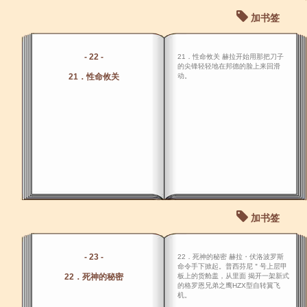
加书签
- 22 -
21．性命攸关 赫拉开始用那把刀子
的尖锋轻轻地在邦德的脸上来回滑
21．性命攸关
动。
加书签
- 23 -
22．死神的秘密 赫拉・伏洛波罗斯
命令手下掀起。普西芬尼＂号上层甲
22．死神的秘密
板上的货舱盖，从里面 揭开一架新式
的格罗恩兄弟之鹰HZX型自转翼飞
机。