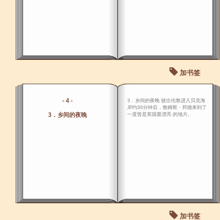
加书签
- 4 -
3．乡间的夜晚 驶出伦敦进入贝克海
岸约30分钟后，詹姆斯・邦德来到了
3．乡间的夜晚
一度曾是英国最漂亮 的地方。
加书签