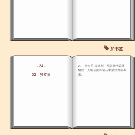
加书签
- 24 -
23．独立日 麦威利・邓肯神情紧张
地往一支镀金圆珠笔芯中灌注蓖麻毒
23．独立日
液。