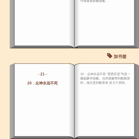
仔细看看那艘游艇。
加书签
- 21 -
20．众神永远不死 “普西芬尼”号是一
艘超豪华游艇。当邦德被带到船舱里
20．众神永远不死
时，他注意到船里有 好几个房间。