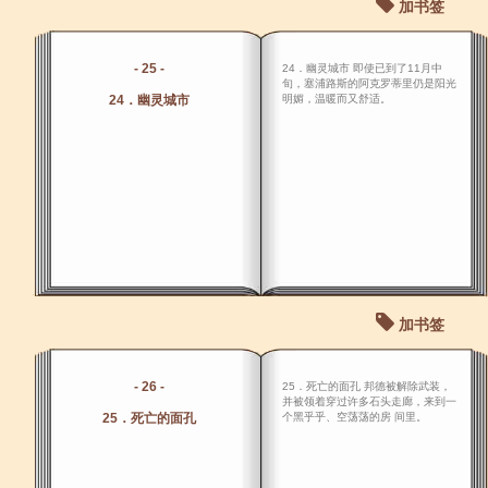
加书签
- 25 -
24．幽灵城市 即使已到了11月中
旬，塞浦路斯的阿克罗蒂里仍是阳光
24．幽灵城市
明媚，温暖而又舒适。
加书签
- 26 -
25．死亡的面孔 邦德被解除武装，
并被领着穿过许多石头走廊，来到一
25．死亡的面孔
个黑乎乎、空荡荡的房 间里。