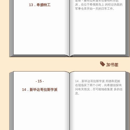
诺斯・桑布拉科通常在黎明时分起
13．希腊特工
床，在位于希俄斯岛上 的经过伪装的
军事仓库开始一天的日常工作。
加书签
- 15 -
14．新毕达哥拉斯学派 邦德和尼姬
在现场呆了两个小时，向希腊侦探询
14．新毕达哥拉斯学派
问有关情况，尽可能地收集更 多的信
息。