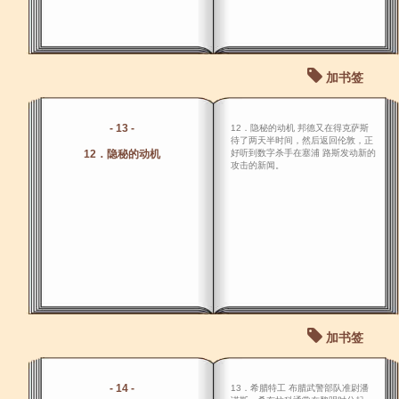
加书签
- 13 -
12．隐秘的动机 邦德又在得克萨斯
待了两天半时间，然后返回伦敦，正
12．隐秘的动机
好听到数字杀手在塞浦 路斯发动新的
攻击的新闻。
加书签
- 14 -
13．希腊特工 布腊武警部队准尉潘