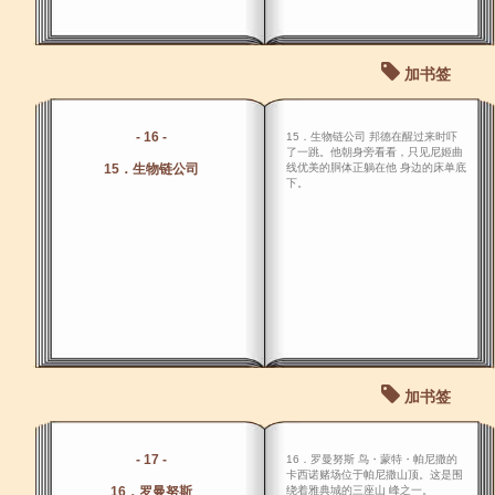
加书签
- 16 -
15．生物链公司 邦德在醒过来时吓
了一跳。他朝身旁看看，只见尼姬曲
15．生物链公司
线优美的胴体正躺在他 身边的床单底
下。
加书签
- 17 -
16．罗曼努斯 鸟・蒙特・帕尼撒的
卡西诺赌场位于帕尼撒山顶。这是围
16．罗曼努斯
绕着雅典城的三座山 峰之一。