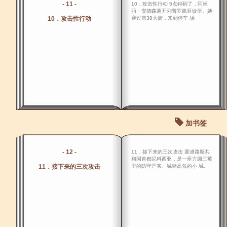
- 11 -
10．攻击性行动 5点钟到了，阿丝
丽・安德森离开列普罗凯亚诊所。她
10．攻击性行动
穿过第38大街，来到停车 场
加书签
- 12 -
11．接下来的三次攻击 塞浦路斯共
和国首都尼科西亚，是一座方圆三英
11．接下来的三次攻击
里的防守严实、城墙高耸的小 城。