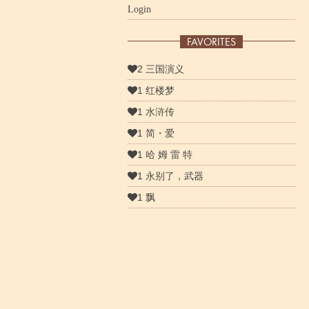
Login
FAVORITES
2 三国演义
1 红楼梦
1 水浒传
1 简・爱
1 哈 姆 雷 特
1 永别了，武器
1 飘