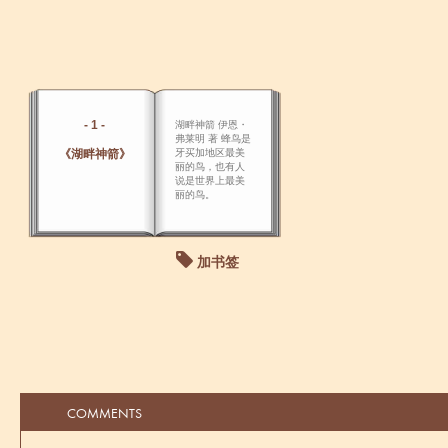
- 1 -
湖畔神箭 伊恩・
弗莱明 著 蜂鸟是
《湖畔神箭》
牙买加地区最美
丽的鸟，也有人
说是世界上最美
丽的鸟。
加书签
COMMENTS