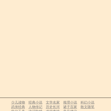
少儿读物
经典小说
文学名家
推理小说
科幻小说
武侠经典
人物传记
历史长河
诸子百家
散文随笔