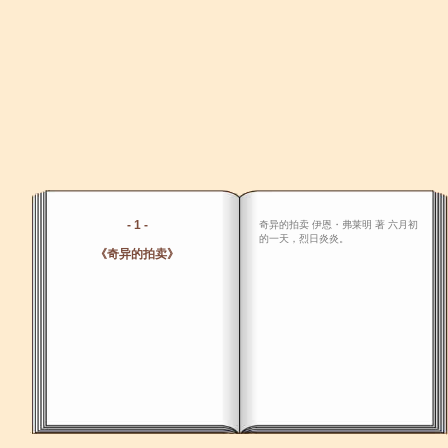
- 1 -
奇异的拍卖 伊恩・弗莱明 著 六月初
的一天，烈日炎炎。
《奇异的拍卖》