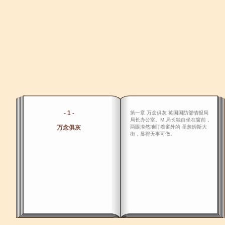
- 1 -
第一章 万念俱灰 英国国防部情报局
局长办公室。M 局长独自坐在窗前，
万念俱灰
两眼漠然地盯着窗外的 圣詹姆斯大
街，显得无事可做。