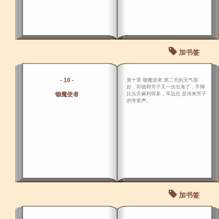
加书签
- 10 -
第十章 锄魔使者 第二天的天气很
好，邦德和芳子又一次出海了，手脚
锄魔使者
比头天麻利得多，耳边总 是传来芳子
的夸奖声。
加书签