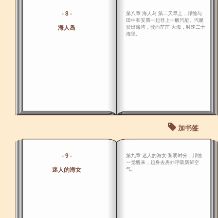
- 8 -
第八章 海人岛 第二天早上，邦德与
田中和安腾一起登上一艘汽艇。汽艇
海人岛
驶出海湾，驶向茫茫 大海，时速二十
海里。
加书签
- 9 -
第九章 迷人的海女 黎明时分，邦德
一觉醒来，起身去房外呼吸新鲜空
迷人的海女
气。