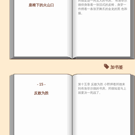
邦德走进一间宽大的书房。 布洛菲尔
座椅下的火山口
德仰身靠着一张旧式的皮椅，身穿一
件绣着一条张牙舞爪的金龙的黑 色和
服。
加书签
- 15 -
第十五章 反败为胜 小野押着邦德来
到布洛菲尔德的书房。邦德知道马上
反败为胜
就要决一死战了。