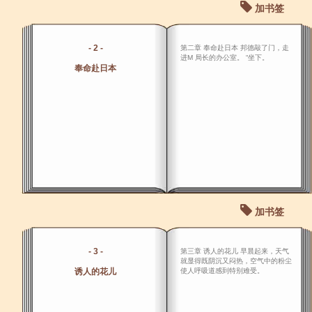
加书签
- 2 -
第二章 奉命赴日本 邦德敲了门，走
进M 局长的办公室。 “坐下。
奉命赴日本
加书签
- 3 -
第三章 诱人的花儿 早晨起来，天气
就显得既阴沉又闷热，空气中的粉尘
诱人的花儿
使人呼吸道感到特别难受。