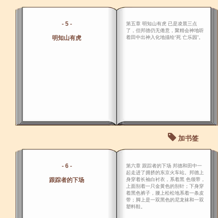
- 5 -
第五章 明知山有虎 已是凌晨三点
了，但邦德仍无倦意，聚精会神地听
明知山有虎
着田中出神入化地描绘“死 亡乐园”。
加书签
- 6 -
第六章 跟踪者的下场 邦德和田中一
起走进了拥挤的东京火车站。邦德上
跟踪者的下场
身穿着长袖白衬衣，系着黑 色领带，
上面别着一只金黄色的别针；下身穿
着黑色裤子，腰上松松地系着一条皮
带；脚上是一双黑色的尼龙袜和一双
塑料鞋。