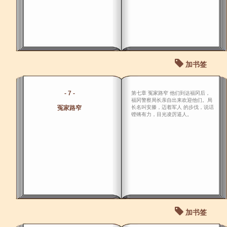
加书签
- 7 -
第七章 冤家路窄 他们到达福冈后，
福冈警察局长亲自出来欢迎他们。局
冤家路窄
长名叫安滕，迈着军人 的步伐，说话
铿锵有力，目光凌厉逼人。
加书签