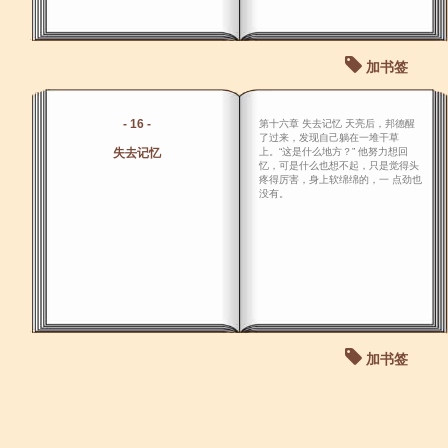
加书签
- 16 -
第十六章 失去记忆 天亮后，邦德醒
了过来，发现自己躺在一堆干草
失去记忆
上。“这是什么地方？” 他努力想回
忆，可是什么也想不起，只是觉得头
疼得厉害，身上软绵绵的，一 点劲也
没有。
加书签