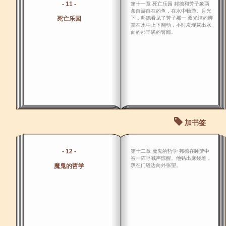
- 11 -
第十一章 死亡乐园 邦德和芳子象两
条自游自在的鱼，在水中畅游。月光
死亡乐园
下，邦德看见了芳子那一 双光洁的脚
掌在水中上下翻动，不时发现露出水
面的那丰满的臀部。
加书签
- 12 -
第十二章 魔鬼的哲学 邦德在睡梦中
被一阵呼喊声惊醒。他钻出麻袋堆，
魔鬼的哲学
趴在门缝边向外张望。