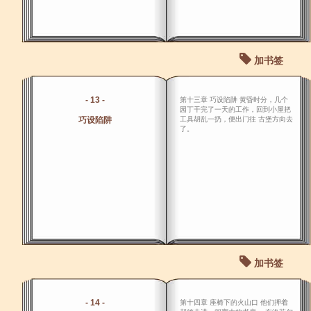
加书签
- 13 -
第十三章 巧设陷阱 黄昏时分，几个
园丁干完了一天的工作，回到小屋把
巧设陷阱
工具胡乱一扔，便出门往 古堡方向去
了。
加书签
- 14 -
第十四章 座椅下的火山口 他们押着