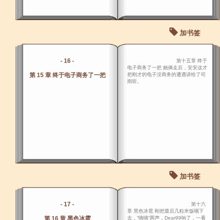
加书签
- 16 -
第十五章 终于
电子商务了一把 她俩走后，安安这才
第 15 章 终于电子商务了一把
把刚才的电子没商务的遭遇讲给了司
雨听。
加书签
- 17 -
第十六
章 黑色冰雹 刚把最后几粒米饭咽下
第 16 章 黑色冰雹
去，“嘀嘀”两声，Dear99响了，一看