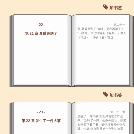
加书签
- 22 -
第二十一
章 夏威夷到了 这时，扬声器响了：
第 21 章 夏威夷到了
“一桶号，你已经骗梨（偏离）了鬼刀
（轨道），请砍（看）雷达。
加书签
- 23 -
第二十二章
发生了一件大事 安安兴奋地欢呼起
第 22 章 发生了一件大事
来。 欢呼了一阵，他掀开舱顶，探出
头来四下看了看，确信没有其他热气
球，也确 信自己是第一个到达这里。