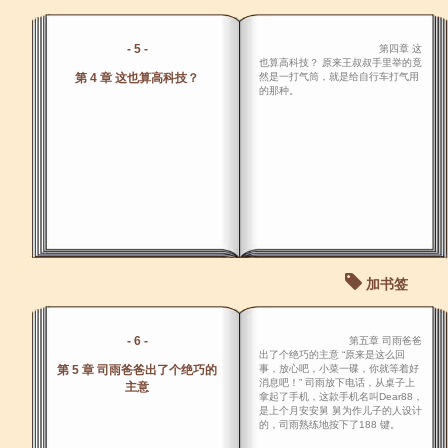
- 5 -
第四章 这
也算高科技？ 原来王叔叔手里举的竟
第 4 章 这也算高科技？
然是一打气筒，就是给自行车打气用
的那种。
加书签
- 6 -
第五章 司雨爸爸
出了个绝巧的主意 “原来是这么回
第 5 章 司雨爸爸出了个绝巧的
事，放心吧，小菜一碟，你就等着好
消息吧！” 司雨放下电话，从桌子上
主意
拿起了手机，这款手机名叫Dear88，
是上个月安安舅 舅为作儿子的人设计
的，司雨熟练地按下了188 键。