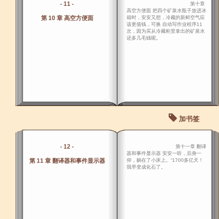
- 11 -
第十章
高空方便面 把四个矿泉水瓶子放进冰
第 10 章 高空方便面
箱时，安安又想，冷藏的新鲜空气应
该更值钱，可换 自动写作业程序11
次，因为买从冷藏柜里拿出的矿泉水
还多几毛钱呢。
加书签
- 12 -
第十一章 翻译
器和事件显示器 安安一听，后身一
第 11 章 翻译器和事件显示器
仰，躺在了小床上。“1700多亿天！
我早变成化石了。