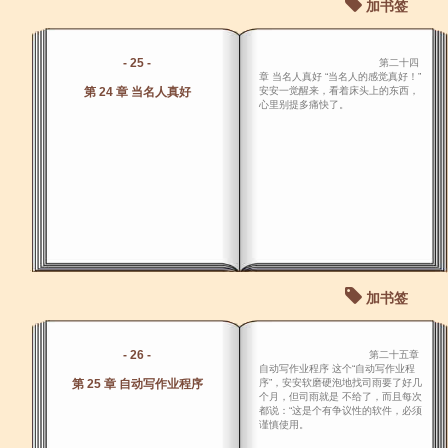
加书签
- 25 -
第二十四
章 当名人真好 “当名人的感觉真好！”
第 24 章 当名人真好
安安一觉醒来，看着床头上的东西，
心里别提多痛快了。
加书签
- 26 -
第二十五章
自动写作业程序 这个“自动写作业程
第 25 章 自动写作业程序
序”，安安软磨硬泡地找司雨要了好几
个月，但司雨就是 不给了，而且每次
都说：“这是个有争议性的软件，必须
谨慎使用。