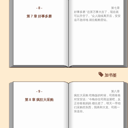
- 8 -
第七章
好事多磨 “总算万事大吉了，现在就
第 7 章 好事多磨
可以升空了。”众人陆续离开后，安安
迫不急待地 就往船舱里钻。
加书签
- 9 -
第八章
疯狂大采购 吃晚饭的时候，司雨爸爸
第 8 章 疯狂大采购
对安安说：“今晚你住司雨这屋吧，反
正你爸爸妈妈 都出差了，明天一早咱
们采购些东西，我再和大龙、司雨一
块送你。