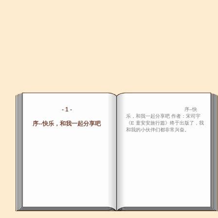
- 1 -
序--快
乐，和我一起分享吧 作者：宋司宇
序--快乐，和我一起分享吧
《E 童安安旅行篇》终于出版了，我
和我的小伙伴们都非常兴奋。