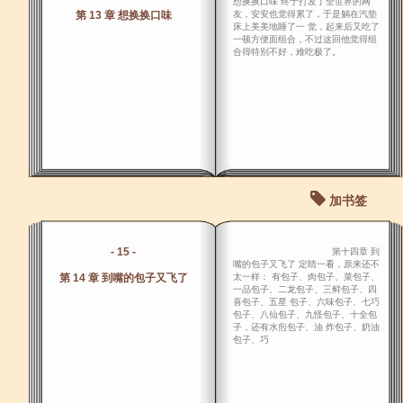
想换换口味 终于打发了全世界的网
第 13 章 想换换口味
友，安安也觉得累了，于是躺在汽垫
床上美美地睡了一 觉，起来后又吃了
一顿方便面组合，不过这回他觉得组
合得特别不好，难吃极了。
加书签
- 15 -
第十四章 到
嘴的包子又飞了 定睛一看，原来还不
第 14 章 到嘴的包子又飞了
太一样： 有包子、肉包子、菜包子、
一品包子、二龙包子、三鲜包子、四
喜包子、五星 包子、六味包子、七巧
包子、八仙包子、九怪包子、十全包
子，还有水煎包子、油 炸包子、奶油
包子、巧