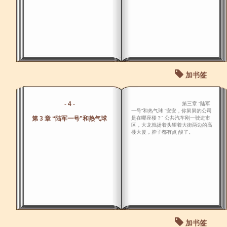
加书签
- 4 -
第三章 “陆军
一号”和热气球 “安安，你舅舅的公司
第 3 章 “陆军一号”和热气球
是在哪座楼？” 公共汽车刚一驶进市
区，大龙就扬着头望着大街两边的高
楼大厦，脖子都有点 酸了。
加书签