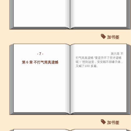
加书签
- 7 -
第六章 不
打气筒真遗憾 “要是升不了空才遗憾
第 6 章 不打气筒真遗憾
呢！”想到这里，安安顾不得嗓子痛，
又喊了100 多遍。
加书签