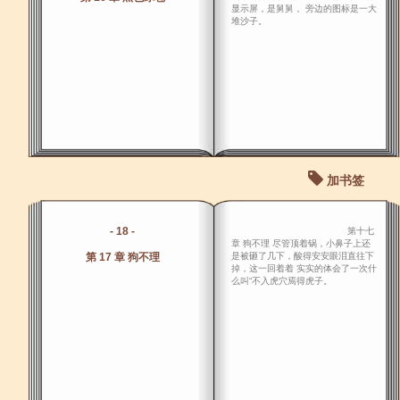
显示屏，是舅舅， 旁边的图标是一大
堆沙子。
加书签
- 18 -
第十七
章 狗不理 尽管顶着锅，小鼻子上还
第 17 章 狗不理
是被砸了几下，酸得安安眼泪直往下
掉，这一回着着 实实的体会了一次什
么叫“不入虎穴焉得虎子。