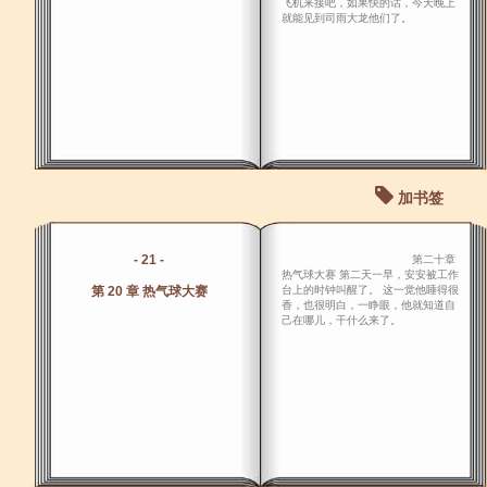
飞机来接吧，如果快的话，今天晚上
就能见到司雨大龙他们了。
加书签
- 21 -
第二十章
热气球大赛 第二天一早，安安被工作
第 20 章 热气球大赛
台上的时钟叫醒了。 这一觉他睡得很
香，也很明白，一睁眼，他就知道自
己在哪儿，干什么来了。