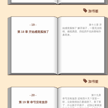
加书签
- 19 -
第十八章 开
始感觉孤独了 解开袋子，一股无法拒
第 18 章 开始感觉孤独了
绝、难抵诱惑、挡也挡不住的香味扑
鼻而来。
加书签
- 20 -
第十九章
幸亏没有放弃 还有四十天？安安一
第 19 章 幸亏没有放弃
听，立刻觉得自己要崩溃了。算了算
了，什么面子不面子， 赶快让舅舅派