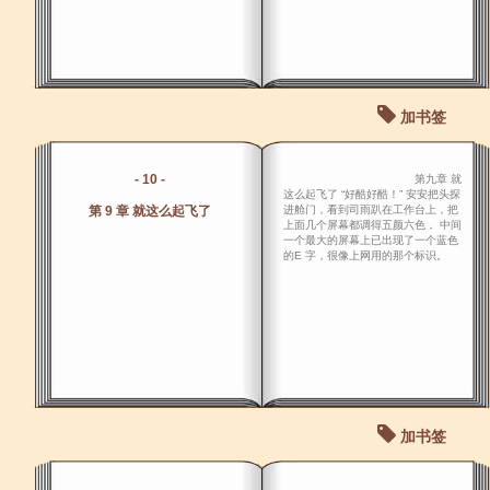
加书签
- 10 -
第九章 就
这么起飞了 “好酷好酷！” 安安把头探
第 9 章 就这么起飞了
进舱门，看到司雨趴在工作台上，把
上面几个屏幕都调得五颜六色， 中间
一个最大的屏幕上已出现了一个蓝色
的E 字，很像上网用的那个标识。
加书签