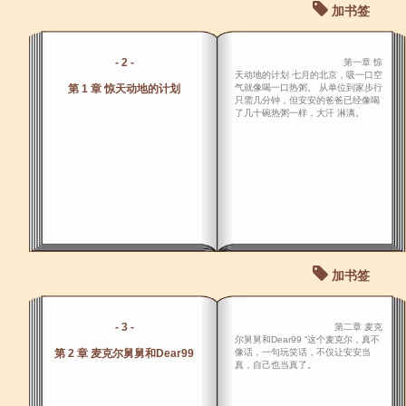
加书签
- 2 -
第一章 惊
天动地的计划 七月的北京，吸一口空
第 1 章 惊天动地的计划
气就像喝一口热粥。 从单位到家步行
只需几分钟，但安安的爸爸已经像喝
了几十碗热粥一样，大汗 淋漓。
加书签
- 3 -
第二章 麦克
尔舅舅和Dear99 “这个麦克尔，真不
第 2 章 麦克尔舅舅和Dear99
像话，一句玩笑话，不仅让安安当
真，自己也当真了。