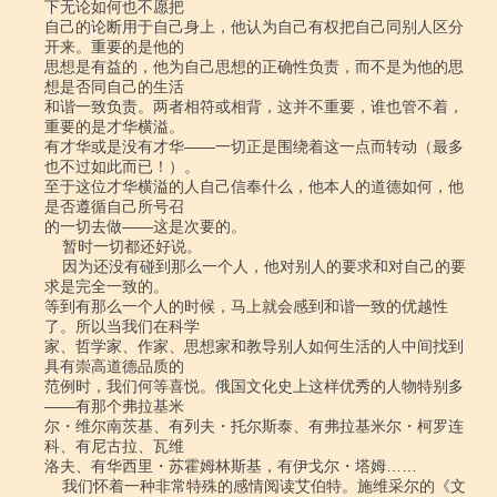
下无论如何也不愿把

自己的论断用于自己身上，他认为自己有权把自己同别人区分
开来。重要的是他的

思想是有益的，他为自己思想的正确性负责，而不是为他的思
想是否同自己的生活

和谐一致负责。两者相符或相背，这并不重要，谁也管不着，
重要的是才华横溢。

有才华或是没有才华――一切正是围绕着这一点而转动（最多
也不过如此而已！）。

至于这位才华横溢的人自己信奉什么，他本人的道德如何，他
是否遵循自己所号召

的一切去做――这是次要的。

    暂时一切都还好说。

    因为还没有碰到那么一个人，他对别人的要求和对自己的要
求是完全一致的。

等到有那么一个人的时候，马上就会感到和谐一致的优越性
了。所以当我们在科学

家、哲学家、作家、思想家和教导别人如何生活的人中间找到
具有崇高道德品质的

范例时，我们何等喜悦。俄国文化史上这样优秀的人物特别多
――有那个弗拉基米

尔・维尔南茨基、有列夫・托尔斯泰、有弗拉基米尔・柯罗连
科、有尼古拉、瓦维

洛夫、有华西里・苏霍姆林斯基，有伊戈尔・塔姆……

    我们怀着一种非常特殊的感情阅读艾伯特。施维采尔的《文