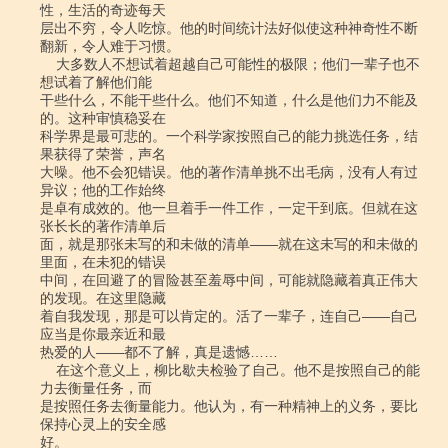
性，生活的奇迹每天

层出不穷，令人吃惊。他的时间统计法好似使这种神奇性不断
翻新，令人难于习惯。

    大多数人不想试着超越自己可能性的极限；他们一辈子也不
想试着了解他们能

干些什么，不能干些什么。他们不知道，什么是他们力不能及
的。这种审慎稳妥在

科学界是最可悲的。一个科学家按照自己的能力挑选任务，结
果获得了荣誉，声名

大噪。他不会犯错误。他的著作清单挑不出毛病，没有人有过
异议；他的工作始终

是卓有成效的。他一旦着手一件工作，一定干到底。但就在这
张长长的著作清单后

面，就是那张未写的和未做的清单――就在这未写的和未做的
里面，在未犯的错误

中间，在回避了的冒险甚至羞辱中间，可能就隐藏着真正伟大
的发现。在这里隐藏

着自我发现，那是可以肯定的。活了一辈子，连自己――自己
应当是你最亲近和最

热爱的人――都不了解，真是遗憾……

    在这个意义上，柳比歇夫检验了自己。他不是按照自己的能
力去衡量任务，而

是按照任务去衡量能力。他认为，有一种精神上的义务，要比
保持心灵上的安全感

好。
