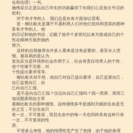
化和伦理》一书。

施维采尔正是以自己毕生的功勋赢得了向我们心灵发出号召的
权利。

    对于有才华的人，我们总是在各方面加以宽宥。

    亚・柳比歇夫是属于不愿利用人们对他们优待和宽容的那种
富有才华的人。他

的日记和他的书信，记载了他半个多世纪以来为形成自己的个
性在精神方面所做的

努力。

    这样的自我修养在许多人看来是没有必要的，甚至令人愤
慨。最容易的是认为

首先应当是环境和社会作用于人，社会有责任培养人的个性，
使个性臻于完善，对

个性提出要求等等。

    柳比歇夫却不然，他自己对自己提出要求，自己监督自己，
自己监视自己，自

己向自己汇报。

    是不是向自己汇报？仅仅向自己汇报吗？我一而再，再而三
地试图弄明自主宰

着柳比歇夫的那种感情。这种感情多半是感到天赋的生命是无
价之宝；不仅生命只

有一次，不可复得，而且生命中的每一天也同样具有这种只有
一次，不可复得的性

质。

    不管多么奇怪，他的纯理性竞产生了热情，由于他的条理