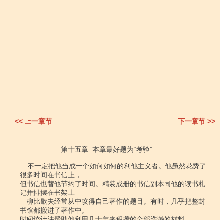
<< 上一章节
下一章节 >>
                     第十五章  本章最好题为“考验”

    不一定把他当成一个如何如何的利他主义者。他虽然花费了
很多时间在书信上，

但书信也替他节约了时间。精装成册的书信副本同他的读书札
记并排摆在书架上―

―柳比歇夫经常从中攻得自己著作的题目。有时，几乎把整封
书馆都搬进了著作中。

时间统计法帮助他利用几十年来积攒的全部浩瀚的材料。
