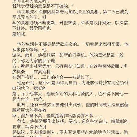
上同意我的意见时，

我就觉得我的意见是不正确的。”

    柳比歇夫不久前因其新奇而加以捍卫的真相，第二天已成为
平凡无奇的了。科

学的真相必须不断更新。对他来说，科学是以怀疑始，以深信
不疑终。哲学同样也

是如此。

    他的生活并不能算是禁欲主义的。一切看起来都很平常。他
从事体育锻炼。他

游泳、散步。他很想买一架新的打字机。他的需求是最一般
的：称之为家的那个地

方，看起来朴素无华。只有亲友们知道，在这种简朴后面，多
少机会――在莫斯科、

在列宁格勒……工作的机会――被错过了。

    他意识到，这种种是为得到自由，为能够保持独立而必须付
出的代价。糟糕的

是，除了他本人，他最亲近的人和心爱的人，也不得不同他一
起支付这一代价。

    此外，还有一些方面要他付出代价。他的时间统计法虽然蕴
藏着巨大的潜在效

率，但产量不高，也就是著作出版得并不多……

    每次，他都需要作出抉择。要么，迎合科学杂志、编辑部的
要求：写得不致引

起抗议，不去招意别人，不去否定那些占统治地位的观点。他