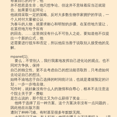
尊重自己的对手，他

并不想惹是生非，他只想争论。但这并不意味着应当迁就迎
合。如果要引起辩论，

他就得采取一定的策略。反对大多数生物学家拥护的学说，一
个人对付大量被公认

为泰斗的人物，就要求耐心和明智的步骤。在某些地方退让，
在某些地方给予应有

的回击。……这里倒没有什么不可告人之处。要知道他不仅提
出一个新的公式，他

还需要进行驳斥和否定，所以他应当善于说取别人接受他的见
解。

mpanel(1);

    要么，不管别人，我行我素地发挥自己进化论的观点。也不
同对方争执，保持

自己的独立性。更不去考虑自己的想法能否取胜，只考虑如何
去论证自己的想法。

始终不渝地忠于自己选择的时间统计法，也就是遵循预定的计
划，一步一步地去做。

写作时，就好象没有什么人的激情和自尊心，根本不去注意这
个院士关于罗・费歇

是怎么说的，那个院土又为什么获得了奖金……

    他终于选择了后一种方案。这个方案决非没有一点问题的，
因此他在出版方面

遭到了种种刁难。有时甚至很多年默默无闻。
