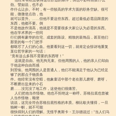
    他经常有机会获得这些舒适的条件，倒也不必特别费什么
劲。譬如说，也不必

作什么让步。不时，有一些较高的学术方面的职务空缺。很可
能，微微使点劲，他

就可以晋升。……但他不要这些东西。超过最低必需品限度的
东西，他都不要。倒

不是他故作清高，他就是不需要很多大家公认为必需的东西。
他在学术界的一些同

行们拥有豪华的住宅、成套的陈设、精致的装饰品，甚至他们
那里的每一个门把手

都呕尽了人们的心血。他要看到这一切，就肯定会惊讶地重复
某位哲学家的一句话：

“竟有这么多我不需要的东西呀！”

    这就是自由。他无拘无束。但他周围的人，他的亲人们却由
于他这种自由而感

到苦恼。他周围的人是普通人，他们不能满足于他认为已经足
够了的那点子物质条

件。他经常没有空暇，他象童话中那个老在那儿磨呀、磨呀，
不断磨出盐来的小石

磨……没完没了地工作，这使他们很痛苦。

    人们把他当作怪物。他也不拒绝这一称呼。苏格拉底也曾被
人当作怪物，顺便

说说，这完全符合苏格拉底性格的本质。柳比歇夫懂得，一旦
独树一帜，就不可能

很快得到人们的理解。无怪乎奥斯卡・王尔德说过：“当人们马