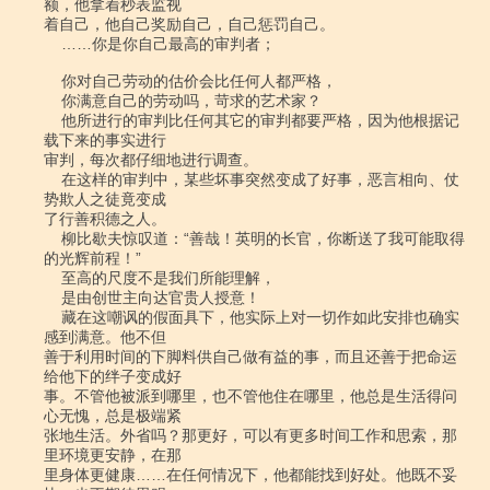
额，他拿着秒表监视

着自己，他自己奖励自己，自己惩罚自己。

    ……你是你自己最高的审判者；

    你对自己劳动的估价会比任何人都严格，

    你满意自己的劳动吗，苛求的艺术家？

    他所进行的审判比任何其它的审判都要严格，因为他根据记
载下来的事实进行

审判，每次都仔细地进行调查。

    在这样的审判中，某些坏事突然变成了好事，恶言相向、仗
势欺人之徒竟变成

了行善积德之人。

    柳比歇夫惊叹道：“善哉！英明的长官，你断送了我可能取得
的光辉前程！”

    至高的尺度不是我们所能理解，

    是由创世主向达官贵人授意！

    藏在这嘲讽的假面具下，他实际上对一切作如此安排也确实
感到满意。他不但

善于利用时间的下脚料供自己做有益的事，而且还善于把命运
给他下的绊子变成好

事。不管他被派到哪里，也不管他住在哪里，他总是生活得问
心无愧，总是极端紧

张地生活。外省吗？那更好，可以有更多时间工作和思索，那
里环境更安静，在那

里身体更健康……在任何情况下，他都能找到好处。他既不妥