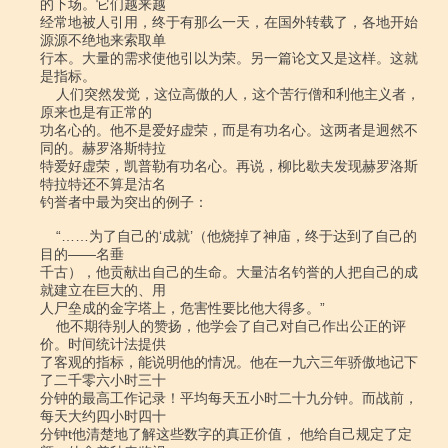
的下场。它们越来越

经常地被人引用，终于有那么一天，在国外转载了，各地开始
源源不绝地来索取单

行本。大量的需求使他引以为荣。另一篇论文又是这样。这就
是指标。

    人们突然发觉，这位高傲的人，这个苦行僧和利他主义者，
原来也是有正常的

功名心的。他不是爱好虚荣，而是有功名心。这两者是迥然不
同的。赫罗洛斯特拉

特爱好虚荣，凯普勒有功名心。再说，柳比歇夫发现赫罗洛斯
特拉特还不算是沽名

钓誉者中最为突出的例子：

    “……为了自己的‘成就’（他烧掉了神庙，终于达到了自己的
目的――名垂

千古），他贡献出自己的生命。大量沽名钓誉的人把自己的成
就建立在巨大的、用

人尸垒成的金字塔上，危害性要比他大得多。”

    他不期待别人的赞扬，他学会了自己对自己作出公正的评
价。时间统计法提供

了客观的指标，能说明他的情况。他在一九六三年骄傲地记下
了二千零六小时三十

分钟的最高工作记录！平均每天五小时二十九分钟。而战前，
每天大约四小时四十

分钟t他清楚地了解这些数字的真正价值， 他给自己规定了定