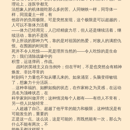
理论上，连医学都无

法想象人的机体能吃那么多的苦。人同钢铁一样，同导体一
样，同混凝土一样，有

他容许的负荷极限。可是突然发现，这个极限是可以超越的，
人可以不靠体力活着

――体力已经用完，人已经精疲力尽，但人还是继续活着，继
续活动，靠的不是医

学上所说的那种力气，靠的是对祖国的热爱，对敌人的满腔仇
恨。在围困的时间里，

死并不令人吃惊――死是理所当然的――令人吃惊的是生命
力：我们清除战壕中的

积雪，运送弹药，作战。

    战时的英雄主义自当例外；但在平时，不是也突然会有精神
焕发、非比寻常的

时刻吗？力量也不知从哪儿来的。如泉涌至，头脑变得敏锐
了，想象力十分活跃…

…这种幸福的、如醉如痴的状态，在作家称之为灵感，在运动
员名为顶峰状态，在

科学家则叫做开窍；这种情况每个人都有――有些人不常有，
另一些人比较经常…

…人超越了自己。超越了他平常的能力和极限，这种情况是有
可能发生的，重要的

正是这一点。这么说，这是可能的，而既然能有一次，那么为
什么不能有两次，不

能每天都这样呢？……
