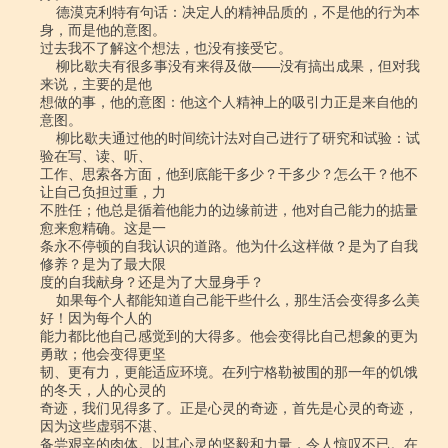
    德漠克利特有句话：决定人的精神品质的，不是他的行为本
身，而是他的意图。

过去我不了解这个想法，也没有接受它。

    柳比歇夫有很多事没有来得及做――没有搞出成果，但对我
来说，主要的是他

想做的事，他的意图：他这个人精神上的吸引力正是来自他的
意图。

    柳比歇夫通过他的时间统计法对自己进行了研究和试验：试
验在写、读、听、

工作、思索各方面，他到底能干多少？干多少？怎么干？他不
让自己负担过重，力

不胜任；他总是循着他能力的边缘前进，他对自己能力的掂量
愈来愈精确。这是一

条永不停顿的自我认识的道路。他为什么这样做？是为了自我
修养？是为了最大限

度的自我献身？还是为了大显身手？

    如果每个人都能知道自己能干些什么，那生活会变得多么美
好！因为每个人的

能力都比他自己感觉到的大得多。他会变得比自己想象的更为
勇敢；他会变得更坚

韧、更有力，更能适应环境。在列宁格勒被围的那一年的饥饿
的冬天，人的心灵的

奇迹，我们见得多了。正是心灵的奇迹，首先是心灵的奇迹，
因为这些虚弱不湛、

备尝艰辛的肉体。以其心灵的坚毅和力量，令人惊叹不已。在