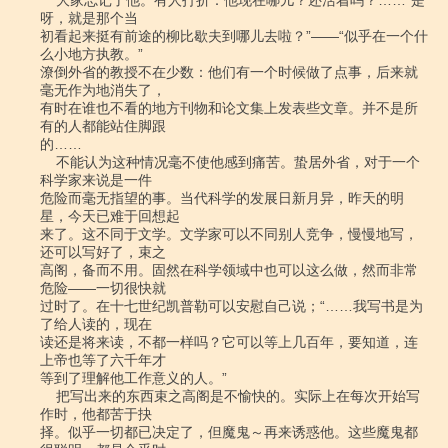
    大家忘记了他。有人打折：他现在哪儿？还活着吗？……“是
呀，就是那个当

初看起来挺有前途的柳比歇夫到哪儿去啦？”――“似乎在一个什
么小地方执教。”

潦倒外省的教授不在少数：他们有一个时候做了点事，后来就
毫无作为地消失了，

有时在谁也不看的地方刊物和论文集上发表些文章。并不是所
有的人都能站住脚跟

的……

    不能认为这种情况毫不使他感到痛苦。蛰居外省，对于一个
科学家来说是一件

危险而毫无指望的事。当代科学的发展日新月异，昨天的明
星，今天已难于回想起

来了。这不同于文学。文学家可以不同别人竞争，慢慢地写，
还可以写好了，束之

高阁，备而不用。固然在科学领域中也可以这么做，然而非常
危险――一切很快就

过时了。在十七世纪凯普勒可以安慰自己说；“……我写书是为
了给人读的，现在

读还是将来读，不都一样吗？它可以等上几百年，要知道，连
上帝也等了六千年才

等到了理解他工作意义的人。”

    把写出来的东西束之高阁是不愉快的。实际上在每次开始写
作时，他都苦于抉

择。似乎一切都已决定了，但魔鬼～再来诱惑他。这些魔鬼都