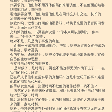
很聪明，都是合乎时

代要求的。他们并不用裸体的荡妇来引诱他，不在他面前咕嘟
咕嘟地斟酒，哗啦哗

啦地拨弄金币。他们知道他们是在同什么人打交道。长长的、
油墨未干的书页校样

簌簌作响，散发出好闻的油墨香味，精装书光滑的书脊闪闪发
光，上面压出作者金

光灿灿的姓名。书页轻声说道：“你本来可以做到的，你本
来……”不是为了荣誉，

绝对不是，只是为了事业的利益。

    而每一次成功都能巩固地位、声望，这些反过来又使他成为
编委会、学术委员

会的委员、通讯院士，这些又使他能更自由地出版著作，宣传
自己的生物学思想，

并支持自己年轻的拥护者。

    是时候了，是时候了，再也不能这样无所作为下去了……在
我们的时代，难道

还在私人书信中宣扬科学的真相吗？这是中世纪干的事！难道
他真的期望后代对他

的手稿发生兴趣，指望时间不把他的著作贬得一钱不值？……

    古代的人用祈祷来驱逐魔鬼。柳比歇夫紧紧捷住自己的时间
统计法不放，时间

统计法起着划十字的作用。他的时间统计法能使人发现属于未
来的那一点点材料。

这样，他过去发表在外省刊物上的旧作总算没有落到无声无臭