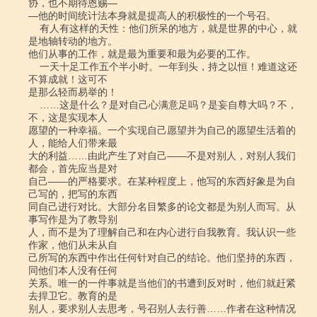
协，也不期待恩赐―

―他的时间统计法本身就是提高人的积极性的一个号召。

    有人有这样的天性：他们所呆的地方，就是世界的中心，就
是地轴转动的地方。

他们从事的工作，就是最为重要和最为必要的工作。

    一天十足工作五个半小时。一年到头，持之以恒！难道这还
不算成就！这可不

是那么轻而易举的！

    ……这是什么？是对自己心满意足吗？是妄自尊大吗？不，
不，这是实现本人

愿望的一种幸福。一个实现自己愿望并为自己的愿望生活着的
人，能给人们带来最

大的利益……由此产生了对自己――不是对别人，对别人我们
都会，首先应当是对

自己――的严格要求。在某种程度上，他写的东西好象是为自
己写的，把写的东西

同自己进行对比。大部分名目繁多的论文都是为别人而写。从
事写作是为了教导别

人，而不是为了理解自己和在内心进行自我教育。我认识一些
作家，他们从未从自

己所写的东西中作出任何针对自己的结论。他们坚持的东西，
同他们本人没有任何

关系。唯一的一件事就是当他们的书遭到反对时，他们就赶紧
去捍卫它。教育的是

别人，要求别人去思考，号召别人去行善……作者在这种情况