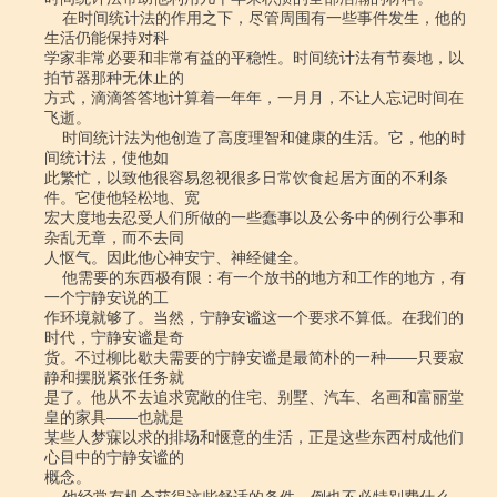
    在时间统计法的作用之下，尽管周围有一些事件发生，他的
生活仍能保持对科

学家非常必要和非常有益的平稳性。时间统计法有节奏地，以
拍节器那种无休止的

方式，滴滴答答地计算着一年年，一月月，不让人忘记时间在
飞逝。

    时间统计法为他创造了高度理智和健康的生活。它，他的时
间统计法，使他如

此繁忙，以致他很容易忽视很多日常饮食起居方面的不利条
件。它使他轻松地、宽

宏大度地去忍受人们所做的一些蠢事以及公务中的例行公事和
杂乱无章，而不去同

人怄气。因此他心神安宁、神经健全。

    他需要的东西极有限：有一个放书的地方和工作的地方，有
一个宁静安说的工

作环境就够了。当然，宁静安谧这一个要求不算低。在我们的
时代，宁静安谧是奇

货。不过柳比歇夫需要的宁静安谧是最简朴的一种――只要寂
静和摆脱紧张任务就

是了。他从不去追求宽敞的住宅、别墅、汽车、名画和富丽堂
皇的家具――也就是

某些人梦寐以求的排场和惬意的生活，正是这些东西村成他们
心目中的宁静安谧的

概念。
