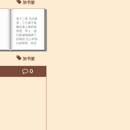
加书签
第十二章 当天夜
里，三个孩子就
睡在老人家的地
窖里。早上，他
们真诚地感谢了
好客的 主人对他
们的帮助，然后
又准备继续攀登
那棵倒长的树。
加书签
0