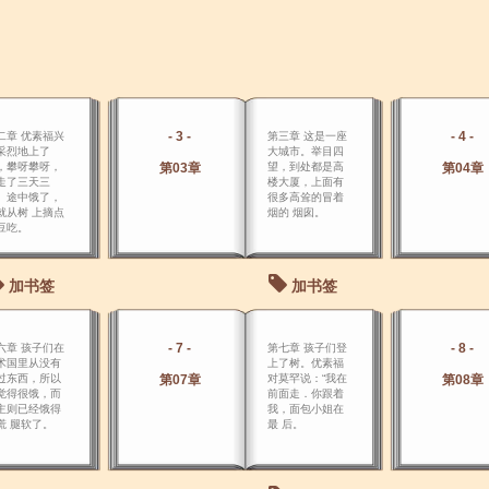
- 3 -
- 4 -
二章 优素福兴
第三章 这是一座
采烈地上了
大城市。举目四
，攀呀攀呀，
第03章
望，到处都是高
第04章
走了三天三
楼大厦，上面有
。途中饿了，
很多高耸的冒着
就从树 上摘点
烟的 烟囱。
豆吃。
加书签
加书签
- 7 -
- 8 -
六章 孩子们在
第七章 孩子们登
术国里从没有
上了树。优素福
过东西，所以
第07章
对莫罕说：“我在
第08章
觉得很饿，而
前面走．你跟着
主则已经饿得
我，面包小姐在
慌 腿软了。
最 后。