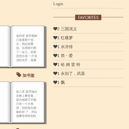
Login
FAVORITES
2 三国演义
第四章 莫罕爬树
1 红楼梦
只靠着两个指
头，因此很费
1 水浒传
劲。在黑暗中爬
了一会儿，前面
1 简・爱
忽然出现 一片淡
淡的光芒，就像
1 哈 姆 雷 特
月夜的清辉。
1 永别了，武器
加书签
1 飘
第八章 莫罕独自
在树上攀登着，
因为他两只手都
只有一个大拇
指，别的指头都
被砍掉 了，所以
他攀登得特别吃
力。