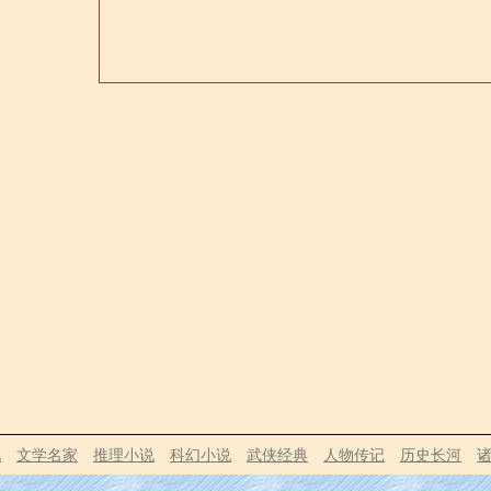
说
文学名家
推理小说
科幻小说
武侠经典
人物传记
历史长河