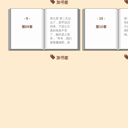
加书签
- 9 -
- 10 -
第九章 第二天过
第
去了，莫罕还没
有
第09章
回来。于是公主
第10章
只
真的焦急不安
便
了，她向老人恳
城
求： “爷爷，我们
看看魔镜吧，莫
罕是不是出什么
事了。
加书签