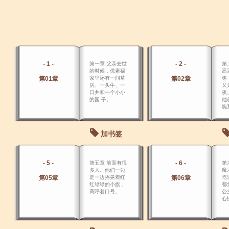
- 1 -
- 2 -
第一章 父亲去世
第
的时候，优素福
高
第01章
家里还有一间草
第02章
树
房、一头牛、一
又
口井和一个小小
夜
的园 子。
他
豌
加书签
- 5 -
- 6 -
第五章 前面有很
第
多人。他们一边
魔
第05章
走一边摇晃着红
第06章
吃
红绿绿的小旗，
都
高呼着口号。
公
心