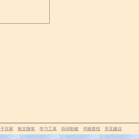
诸子百家
散文随笔
学习工具
诗词歌赋
书籍查找
意见建议