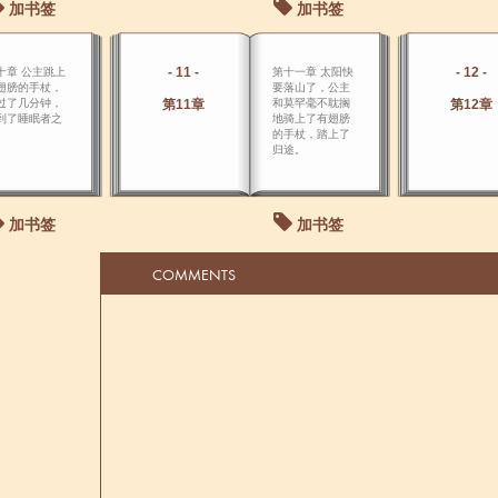
加书签
加书签
- 11 -
- 12 -
十章 公主跳上
第十一章 太阳快
翅膀的手杖，
要落山了，公主
过了几分钟，
第11章
和莫罕毫不耽搁
第12章
到了睡眠者之
地骑上了有翅膀
。
的手杖，踏上了
归途。
加书签
加书签
COMMENTS