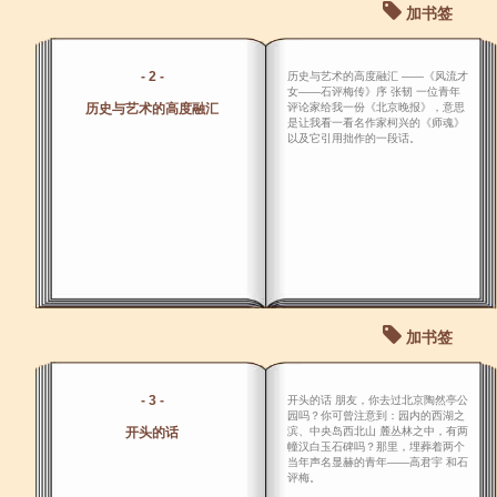
加书签
- 2 -
历史与艺术的高度融汇 ――《风流才
女――石评梅传》序 张韧 一位青年
历史与艺术的高度融汇
评论家给我一份《北京晚报》，意思
是让我看一看名作家柯兴的《师魂》
以及它引用拙作的一段话。
加书签
- 3 -
开头的话 朋友，你去过北京陶然亭公
园吗？你可曾注意到：园内的西湖之
开头的话
滨、中央岛西北山 麓丛林之中，有两
幢汉白玉石碑吗？那里，埋葬着两个
当年声名显赫的青年――高君宇 和石
评梅。