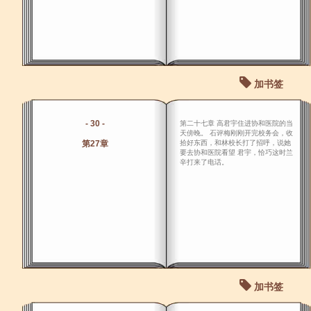
加书签
- 30 -
第二十七章 高君宇住进协和医院的当
天傍晚。 石评梅刚刚开完校务会，收
第27章
拾好东西，和林校长打了招呼，说她
要去协和医院看望 君宇，恰巧这时兰
辛打来了电话。
加书签