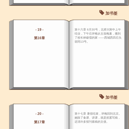
加书签
- 19 -
第十六章 6月30号，北师大附中上午
结业，下午石评梅从古庙梅巢，搬到
第16章
了校长林砺儒的家 ――西城西四石头
胡同13号。
加书签
- 20 -
第十七章 暑假结束，评梅回到北京。
她除了备课、讲课，就是抓紧写稿，
第17章
还清许多报刊索稿的文债。