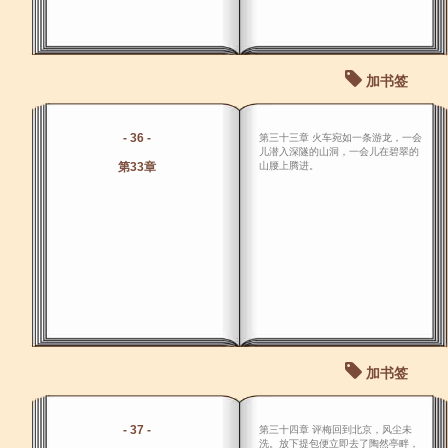
加书签
- 36 -
第三十三章 火车宛如一条游龙，一会
儿潜入深隧的山洞，一会儿在碧翠的
第33章
山腰上腾进。
加书签
- 37 -
第三十四章 评梅回到北京，风尘未
洗。放下提包便立即去了陶然亭畔，