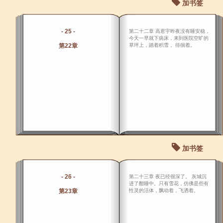
加书签
- 25 -
第二十二章 高君宇昨夜没有睡安稳，
今天一早就下病床，来到医院空旷的
第22章
草坪上，踏着积雪， 徘徊着。
加书签
- 26 -
第二十三章 夜已经很深了。 灰城沉
进了酣睡中。只有雪花，仿佛是些有
第23章
性灵的活体，飘动着，飞洒着。