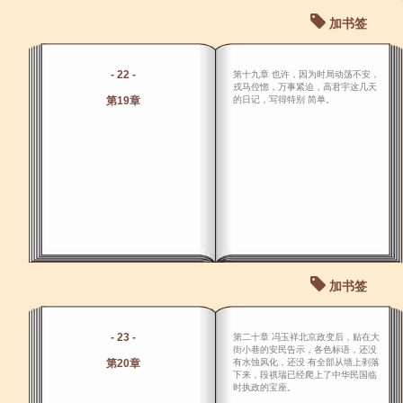
加书签
- 22 -
第十九章 也许，因为时局动荡不安，
戎马倥惚，万事紧迫，高君宇这几天
第19章
的日记，写得特别 简单。
加书签
- 23 -
第二十章 冯玉祥北京政变后，贴在大
街小巷的安民告示，各色标语，还没
第20章
有水蚀风化，还没 有全部从墙上剥落
下来，段祺瑞已经爬上了中华民国临
时执政的宝座。