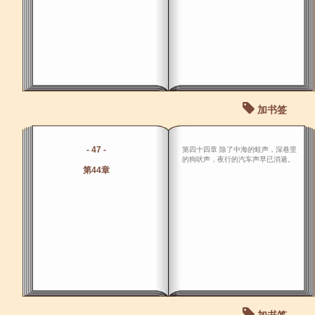
加书签
- 47 -
第四十四章 除了中海的蛙声，深巷里
的狗吠声，夜行的汽车声早已消遁。
第44章
加书签