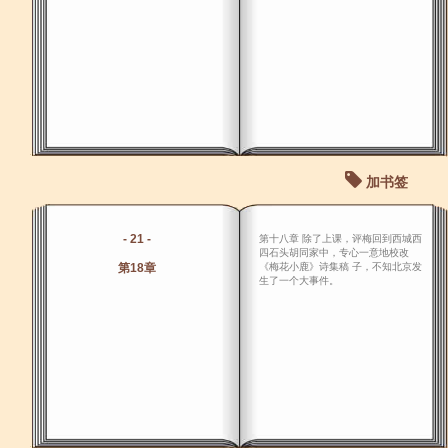
加书签
- 21 -
第十八章 除了上课，评梅回到西城西
四石头胡同家中，专心一意地校改
第18章
《梅花小鹿》诗集稿 子，不知北京发
生了一个大事件。