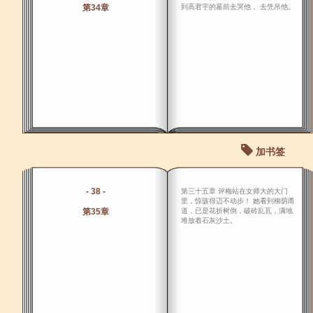
第34章
到高君宇的墓前去哭他， 去凭吊他。
加书签
- 38 -
第三十五章 评梅站在女师大的大门
里，惊骇得迈不动步！ 她看到柳荫甬
第35章
道，已是花折树倒，破砖乱瓦，满地
堆放着石灰沙土。