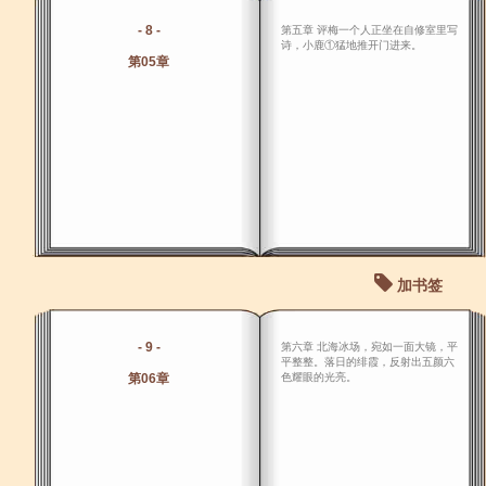
- 8 -
第五章 评梅一个人正坐在自修室里写
诗，小鹿①猛地推开门进来。
第05章
加书签
- 9 -
第六章 北海冰场，宛如一面大镜，平
平整整。落日的绯霞，反射出五颜六
第06章
色耀眼的光亮。