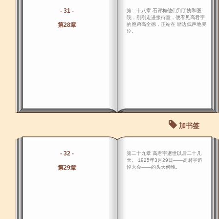
- 31 -
第二十八章 石评梅他们到了协和医
院，刚刚走进接待室，便看见高君宇
第28章
的胞弟高全德，正站在 墙边低声地哭
泣。
加书签
- 32 -
第二十九章 高君宇逝世以后二十几
天。 1925年3月29日――高君宇追
第29章
悼大会――的头天傍晚。