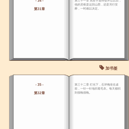
- 34 -
第三十一章 高君宇追悼会开过以后，
他的灵枢是运回山西，还是另行安
第31章
葬，一时难以决定。
加书签
- 35 -
第三十二章 灯光下，石评梅坐在桌
前，一针一针地织着毛衣。每天都织
第32章
到很晚很晚。