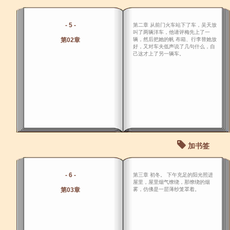
- 5 -
第二章 从前门火车站下了车，吴天放
叫了两辆洋车，他请评梅先上了一
第02章
辆，然后把她的帆 布箱、行李替她放
好，又对车夫低声说了几句什么，自
己这才上了另一辆车。
加书签
- 6 -
第三章 初冬。 下午充足的阳光照进
屋里，屋里烟气缭绕，那缭绕的烟
第03章
雾，仿佛是一层薄纱笼罩着。