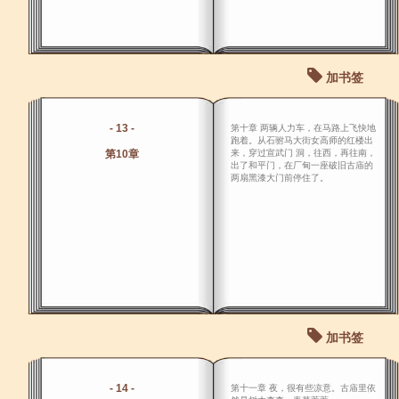
加书签
- 13 -
第十章 两辆人力车，在马路上飞快地
跑着。从石驸马大街女高师的红楼出
第10章
来，穿过宣武门 洞，往西，再往南，
出了和平门，在厂甸一座破旧古庙的
两扇黑漆大门前停住了。
加书签
- 14 -
第十一章 夜，很有些凉意。古庙里依