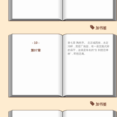
加书签
- 10 -
第七章 陶然亭。 北京城西南，永定
河畔，黑窑厂南面，有一座宫殿式样
第07章
的庙宇，这就是有名的“古 刹慈悲禅
林”，即慈悲庵。
加书签