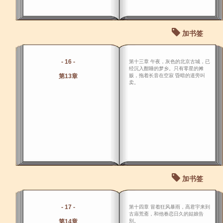
加书签
- 16 -
第十三章 午夜，灰色的北京古城，已
经沉入酣睡的梦乡。只有零星的摊
第13章
贩，拖着长音在空寂 昏暗的道旁叫
卖。
加书签
- 17 -
第十四章 冒着狂风暴雨，高君宇来到
古庙荒斋，和他眷恋日久的姑娘告
第14章
别。