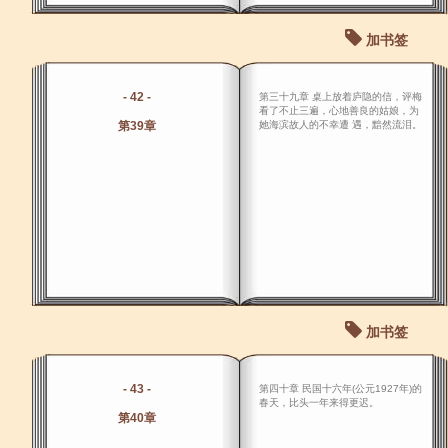
加书签
- 42 -
第三十九章 桌上放着庐隐的信，评梅
看了不止三遍，心地善良的姑娘，为
第39章
她海滨故人的不幸遭 遇，黯然流泪。
加书签
- 43 -
第四十章 民国十六年(公元1927年)的
春天，比头一年来得更迟。
第40章