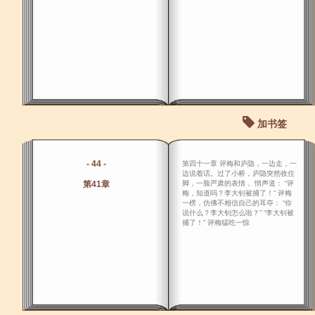
加书签
- 44 -
第四十一章 评梅和庐隐，一边走，一
边说着话。过了小桥，庐隐突然收住
第41章
脚，一脸严肃的表情， 悄声道： “评
梅，知道吗？李大钊被捕了！” 评梅
一楞，仿佛不相信自己的耳夺： “你
说什么？李大钊怎么啦？” “李大钊被
捕了！” 评梅猛吃一惊