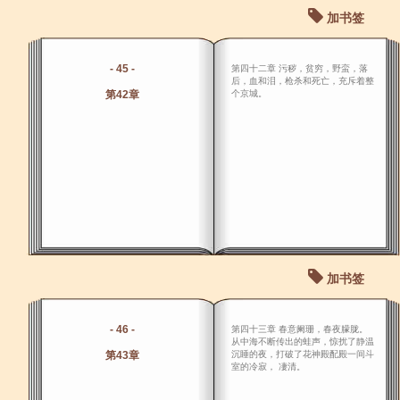
加书签
- 45 -
第四十二章 污秽，贫穷，野蛮，落
后，血和泪，枪杀和死亡，充斥着整
第42章
个京城。
加书签
- 46 -
第四十三章 春意阑珊，春夜朦胧。
从中海不断传出的蛙声，惊扰了静温
第43章
沉睡的夜，打破了花神殿配殿一间斗
室的冷寂， 凄清。