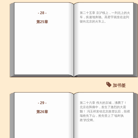
- 28 -
第二十五章 京沪线上，一列北上的火
车，疾速地奔驰。高君宇就坐在这列
第25章
驶向北京的火车上。
加书签
- 29 -
第二十六章 伟大的京城，沸腾了！
北京在阵痛中，发生了激烈的大震
第26章
颤！ 冯玉祥发动北京政变以后，段祺
瑞抢先下山，抢先登上了“临时执
政”的交椅。