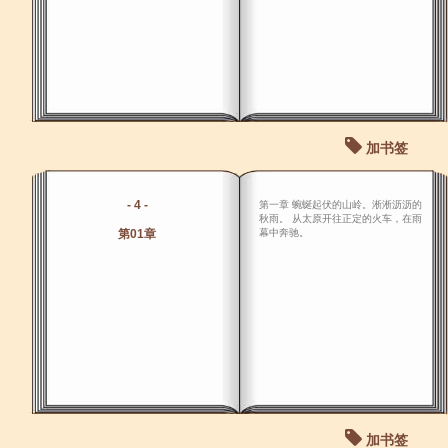
加书签
- 4 -
第一章 蜿蜒起伏的山岭。淅淅沥沥的
秋雨。 从太原开往正定的火车，在雨
第01章
幕中奔驰。
加书签