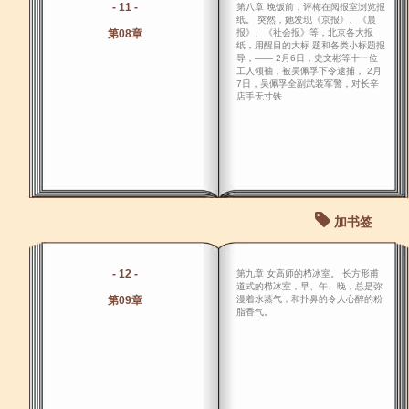
- 11 -
第八章 晚饭前，评梅在阅报室浏览报
纸。 突然，她发现《京报》、《晨
第08章
报》、《社会报》等，北京各大报
纸，用醒目的大标 题和各类小标题报
导，―― 2月6日，史文彬等十一位
工人领袖，被吴佩孚下令逮捕， 2月
7日，吴佩孚全副武装军警，对长辛
店手无寸铁
加书签
- 12 -
第九章 女高师的栉冰室。 长方形甫
道式的栉冰室，早、午、晚，总是弥
第09章
漫着水蒸气，和扑鼻的令人心醉的粉
脂香气。