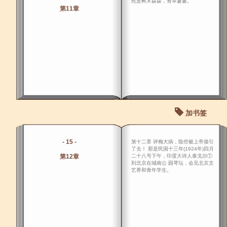
然是树木森森，青草萋萋。
第11章
加书签
- 15 -
第十二章 评梅大病，险些被上帝接引
了去！ 那是民国十三年(1924年)四月
第12章
二十八号下午，印度大诗人泰戈尔①
到北京在城南公 园雩坛，会见北京文
艺界和青年学生。