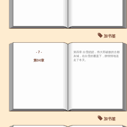
加书签
- 7 -
第四章 白雪皑皑，伟大而破败的古都
灰城，在白雪的覆盖下，静悄悄地送
第04章
走了冬天。
加书签