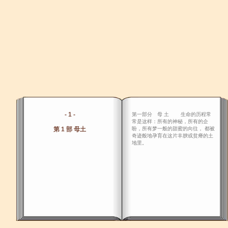
- 1 -
第一部分 母 土 生命的历程常
常是这样：所有的神秘，所有的企
第 1 部 母土
盼，所有梦一般的甜蜜的向往， 都被
奇迹般地孕育在这片丰腴或贫瘠的土
地里。