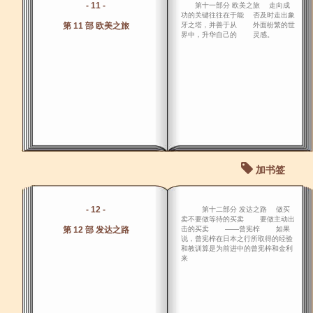
- 11 -
第十一部分 欧美之旅 走向成
功的关键往往在于能 否及时走出象
第 11 部 欧美之旅
牙之塔，并善于从 外面纷繁的世
界中，升华自己的 灵感。
加书签
- 12 -
第十二部分 发达之路 做买
卖不要做等待的买卖 要做主动出
第 12 部 发达之路
击的买卖 ――曾宪梓 如果
说，曾宪梓在日本之行所取得的经验
和教训算是为前进中的曾宪梓和金利
来