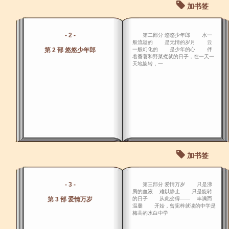
加书签
- 2 -
第二部分 悠悠少年郎 水一
般流逝的 是无情的岁月 云
第 2 部 悠悠少年郎
一般幻化的 是少年的心 伴
着番薯和野菜煮就的日子，在一天一
天地旋转，一
加书签
- 3 -
第三部分 爱情万岁 只是沸
腾的血液 难以静止 只是旋转
第 3 部 爱情万岁
的日子 从此变得―― 丰满而
温馨 开始，曾宪梓就读的中学是
梅县的水白中学