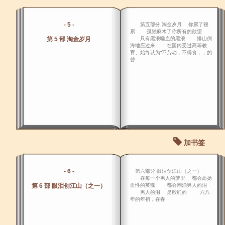
- 5 -
第五部分 淘金岁月 你累了很
累 孤独麻木了你所有的欲望
第 5 部 淘金岁月
只有黑浪噬血的黑浪 排山倒
海地压过来 在国内受过高等教
育、始终认为“不劳动，不得食，，的
曾
加书签
- 6 -
第六部分 眼泪创江山（之一）
在每一个男人的梦里 都会高扬
第 6 部 眼泪创江山（之一）
血性的英魂 都会潮涌男人的泪
男人的泪 是殷红的 六八
年的年初，在春