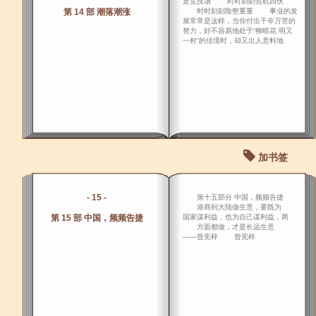
是竞技场 时时刻刻危机四伏
第 14 部 潮落潮涨
时时刻刻险壑重重 事业的发
展常常是这样，当你付出千辛万苦的
努力，好不容易地处于“柳暗花 明又
一村”的佳境时，却又出人意料地
加书签
- 15 -
第十五部分 中国，频频告捷
港商到大陆做生意，要既为
第 15 部 中国，频频告捷
国家谋利益，也为自己谋利益，两
方面都做，才是长远生意
――曾宪梓 曾宪梓