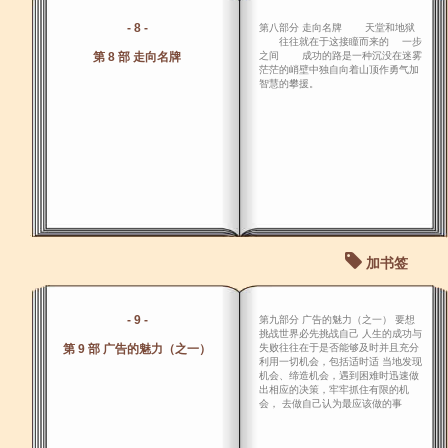
- 8 -
第八部分 走向名牌 天堂和地狱
往往就在于这接瞳而来的 一步
第 8 部 走向名牌
之间 成功的路是一种沉没在迷雾
茫茫的峭壁中独自向着山顶作勇气加
智慧的攀援。
加书签
- 9 -
第九部分 广告的魅力（之一） 要想
挑战世界必先挑战自己 人生的成功与
第 9 部 广告的魅力（之一）
失败往往在于是否能够及时并且充分
利用一切机会，包括适时适 当地发现
机会、缔造机会，遇到困难时迅速做
出相应的决策，牢牢抓住有限的机
会， 去做自己认为最应该做的事