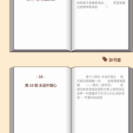
的特殊不是继承来的， 而是我通
过拼搏争取来的 一
加书签
- 18 -
第十八部分 永远中国心 我
只能为国捐躯一次 这使我甚感遗
第 18 部 永远中国心
憾 ――墨尔（美军官） 美
国总统肯尼迪在就职大典上曾经说过
这样一句震撼天下亿万人们心灵的话
语： “不要问你的国