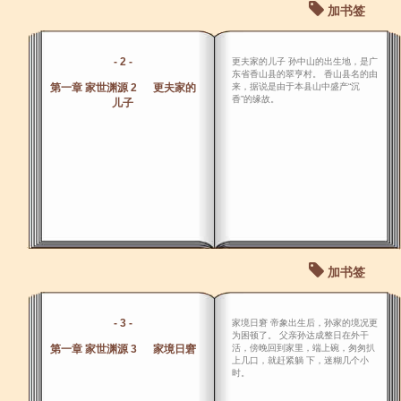
加书签
- 2 -
更夫家的儿子 孙中山的出生地，是广
东省香山县的翠亨村。 香山县名的由
第一章 家世渊源 2 更夫家的
来，据说是由于本县山中盛产“沉
香”的缘故。
儿子
加书签
- 3 -
家境日窘 帝象出生后，孙家的境况更
为困顿了。 父亲孙达成整日在外干
第一章 家世渊源 3 家境日窘
活，傍晚回到家里，端上碗，匆匆扒
上几口，就赶紧躺 下，迷糊几个小
时。