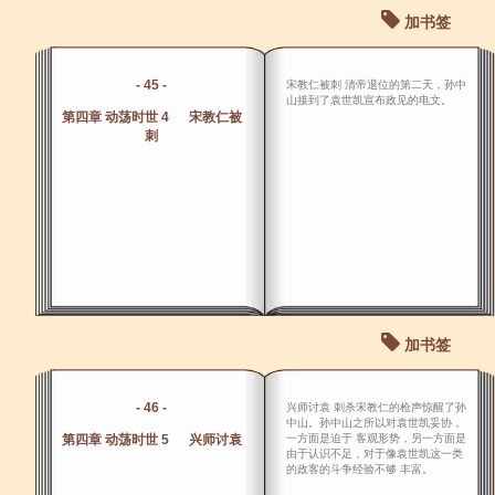
加书签
- 45 -
宋教仁被刺 清帝退位的第二天，孙中
山接到了袁世凯宣布政见的电文。
第四章 动荡时世 4 宋教仁被
刺
加书签
- 46 -
兴师讨袁 刺杀宋教仁的枪声惊醒了孙
中山。孙中山之所以对袁世凯妥协，
第四章 动荡时世 5 兴师讨袁
一方面是迫于 客观形势，另一方面是
由于认识不足，对于像袁世凯这一类
的政客的斗争经验不够 丰富。