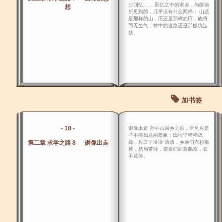
少回忆…… 回忆之中的家乡，与眼前
想
所见到的，几乎没有什么两样： 山还
是那样的山，田还是那样的田，硗瘠
而无生气，村中的道路还是那般坑洼
狭
加书签
- 18 -
砸像出走 孙中山回乡之后，所见尽是
些不能如意的景象：田地里稀稀疏
第二章 求学之路 8 砸像出走
疏，村庄里冷冷 清清，乡亲们衣衫褴
褛，愁眉苦脸，孩童们面黄肌瘦，衣
不遮体。