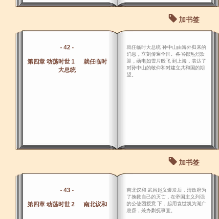
加书签
- 42 -
就任临时大总统 孙中山由海外归来的
消息，立刻传遍全国。各省都热烈欢
第四章 动荡时世 1 就任临时
迎，函电如雪片般飞 到上海，表达了
对孙中山的敬仰和对建立共和国的期
大总统
望。
加书签
- 43 -
南北议和 武昌起义爆发后，清政府为
了挽救自己的灭亡，在帝国主义列强
第四章 动荡时世 2 南北议和
的公使团授意 下，起用袁世凯为湖广
总督，兼办剿抚事宜。