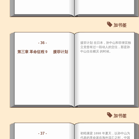
加书签
- 36 -
援菲计划 在日本，孙中山和菲律宾独
立党曾有过一段动人的交往，那是孙
第三章 革命征程 9 援菲计划
中山住在横滨 的时候。
加书签
- 37 -
初晤康梁 1898 年夏天，以孙中山为
代表的革命派在海外流亡之时，中国