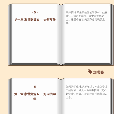
- 5 -
崇拜英雄 帝象所生活的翠亨村，处在
珠江三角洲的南部。在中国近代史
第一章 家世渊源 5 崇拜英雄
上，这是个有着 光荣革命传统的上
地。
加书签
- 6 -
好问的学生 七八岁年纪，本是入学读
书的时候。可是因为家中贫困，交不
第一章 家世渊源 6 好问的学
起学费，帝象只 能眼睁睁地瞅着别人
上学。
生