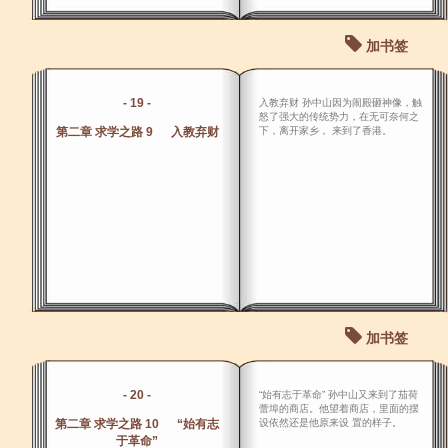
加书签
- 19 -
入教弃财 孙中山因为闹殿砸神像，触
怒了强大的传统势力，在无可奈何之
第二章 求学之路 9 入教弃财
下，离开家乡， 来到了香港。
加书签
- 20 -
“始有志于革命” 孙中山又来到了茄荷
蕾埠的商店。他望着商店，里面的摆
第二章 求学之路 10 “始有志
设依然还是他原来设 置的样子。
于革命”