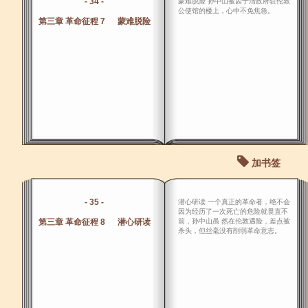
- 34 -
蒙难脱险 孙中山被囚于清政府驻伦敦
公使馆的楼上，心中不免焦急。
第三章 革命征程 7 蒙难脱险
加书签
- 35 -
潜心研读 一个真正的革命者，绝不会
因为经历了一次死亡的危险就畏直不
第三章 革命征程 8 潜心研读
前，孙中山虽 然在伦敦遇险，差点被
杀头，但丝毫没有削弱革命意志。