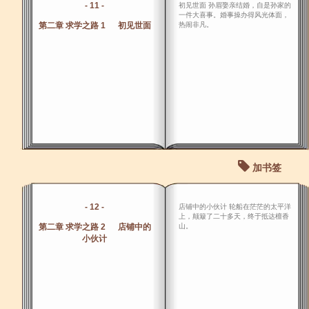
- 11 -
初见世面 孙眉娶亲结婚，自是孙家的
一件大喜事。婚事操办得风光体面，
第二章 求学之路 1 初见世面
热闹非凡。
加书签
- 12 -
店铺中的小伙计 轮船在茫茫的太平洋
上，颠簸了二十多天，终于抵达檀香
第二章 求学之路 2 店铺中的
山。
小伙计