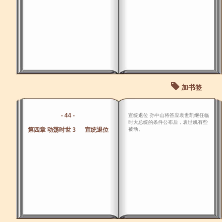
加书签
- 44 -
宣统退位 孙中山将答应袁世凯继任临
时大总统的条件公布后，袁世凯有些
第四章 动荡时世 3 宣统退位
被动。