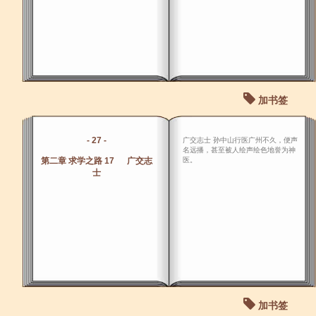
加书签
- 27 -
广交志士 孙中山行医广州不久，便声
名远播，甚至被人绘声绘色地誉为神
第二章 求学之路 17 广交志
医。
士
加书签