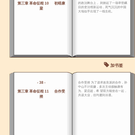
第三章 革命征程 10 初晤康
的政治舞台上， 则掀起了一场举世瞩
目的变法维新运动，死气沉沉的中国
梁
大地似乎出现了一线生机。
加书签
- 38 -
合作受挫 为了谋求改良派的合作，孙
中山不计前嫌，多次主动接触康有
第三章 革命征程 11 合作受
为、梁启超，希 望双方能坐在一起，
共谋大业，但均遭到冷遇。
挫