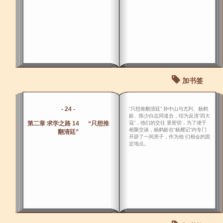
加书签
- 24 -
“只想推翻清廷” 孙中山与尤列、杨鹤
龄、陈少白志同道合，结为反清“四大
第二章 求学之路 14 “只想推
寇”，他们的交往 更密切，为了便于
相聚交谈，杨鹤龄在“杨耀记”内专门
翻清廷”
开辟了一间房子，作为他 们相会的固
定地点。