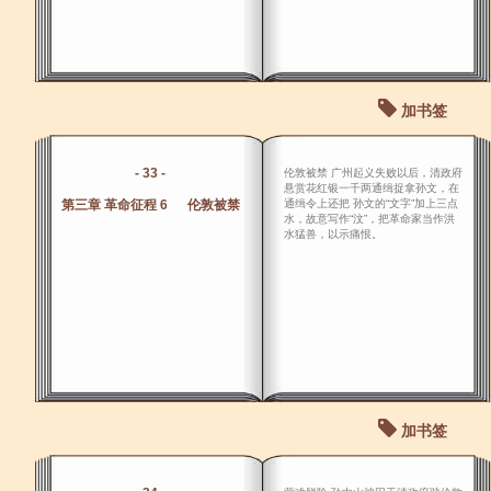
加书签
- 33 -
伦敦被禁 广州起义失败以后，清政府
悬赏花红银一千两通缉捉拿孙文，在
第三章 革命征程 6 伦敦被禁
通缉令上还把 孙文的“文字”加上三点
水，故意写作“汶”，把革命家当作洪
水猛兽，以示痛恨。
加书签