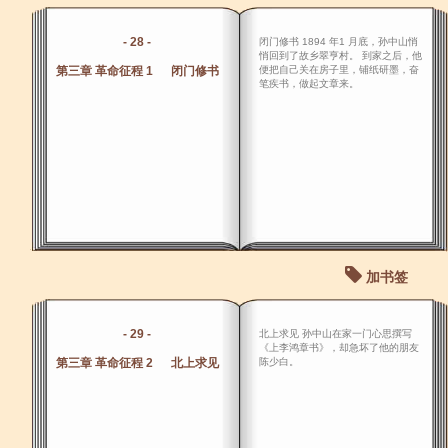
- 28 -
闭门修书 1894 年1 月底，孙中山悄
悄回到了故乡翠亨村。 到家之后，他
第三章 革命征程 1 闭门修书
便把自己关在房子里，铺纸研墨，奋
笔疾书，做起文章来。
加书签
- 29 -
北上求见 孙中山在家一门心思撰写
《上李鸿章书》，却急坏了他的朋友
第三章 革命征程 2 北上求见
陈少白。