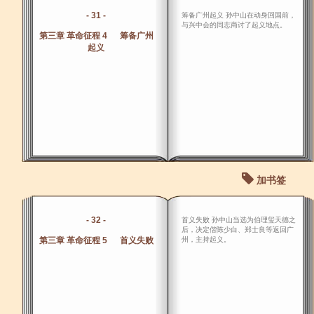
- 31 -
筹备广州起义 孙中山在动身回国前，
与兴中会的同志商讨了起义地点。
第三章 革命征程 4 筹备广州
起义
加书签
- 32 -
首义失败 孙中山当选为伯理玺天德之
后，决定偕陈少白、郑士良等返回广
第三章 革命征程 5 首义失败
州，主持起义。