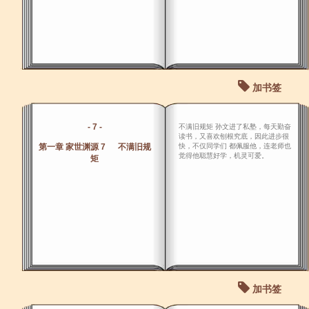
加书签
- 7 -
不满旧规矩 孙文进了私塾，每天勤奋
读书，又喜欢刨根究底，因此进步很
第一章 家世渊源 7 不满旧规
快，不仅同学们 都佩服他，连老师也
觉得他聪慧好学，机灵可爱。
矩
加书签