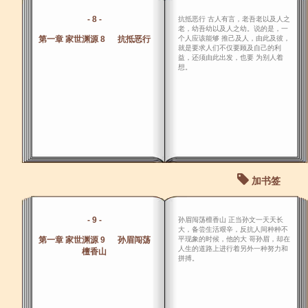
- 8 -
抗抵恶行 古人有言，老吾老以及人之
老，幼吾幼以及人之幼。说的是，一
第一章 家世渊源 8 抗抵恶行
个人应该能够 推己及人，由此及彼，
就是要求人们不仅要顾及自己的利
益，还须由此出发，也要 为别人着
想。
加书签
- 9 -
孙眉闯荡檀香山 正当孙文一天天长
大，备尝生活艰辛，反抗人间种种不
第一章 家世渊源 9 孙眉闯荡
平现象的时候，他的大 哥孙眉，却在
人生的道路上进行着另外一种努力和
檀香山
拼搏。