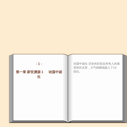
- 1 -
动荡中诞生 历史的巨轮在所有人的感
觉和目光里，大气磅礴地驶入了19
第一章 家世渊源 1 动荡中诞
世纪。
生