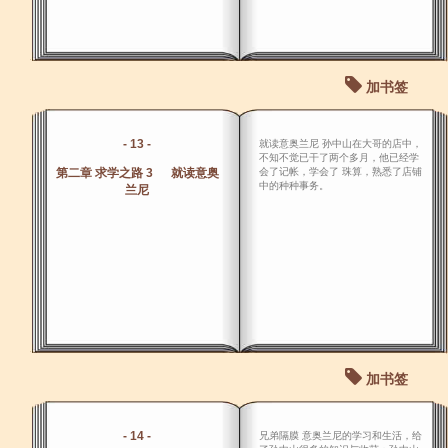
加书签
- 13 -
就读意奥兰尼 孙中山在大哥的店中，
不知不觉已干了两个多月，他已经学
第二章 求学之路 3 就读意奥
会了记帐，学会了 珠算，熟悉了店铺
中的种种事务。
兰尼
加书签
- 14 -
兄弟隔膜 意奥兰尼的学习和生活，给