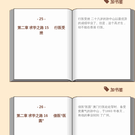
加书签
- 25 -
行医受挫 二十六岁的孙中山以最优异
的成绩毕业了。但是，这个高才生，
第二章 求学之路 15 行医受
却不能在香港 行医。
挫
加书签
- 26 -
借医“医圆” 澳门行医处处掣时、备受
窝囊气的孙中山，于1893 年春天，
第二章 求学之路 16 借医“医
将他的事业转到 了广州。
圆”