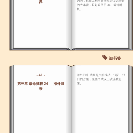
内地，也难以利用香港作为谋划革命
界
的大本营，只好返回日 本，等待时
机。
加书签
- 41 -
海外归来 武昌起义的成功，汉阳、汉
口的占领，使整个武汉三镇沸腾起
第三章 革命征程 24 海外归
来。
来