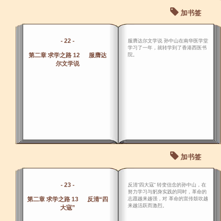
加书签
- 22 -
服膺达尔文学说 孙中山在南华医学堂
学习了一年，就转学到了香港西医书
第二章 求学之路 12 服膺达
院。
尔文学说
加书签
- 23 -
反清“四大寇” 转变信念的孙中山，在
努力学习与躬身实践的同时，革命的
第二章 求学之路 13 反清“四
志愿越来越强，对 革命的宣传鼓吹越
来越活跃而激烈。
大寇”