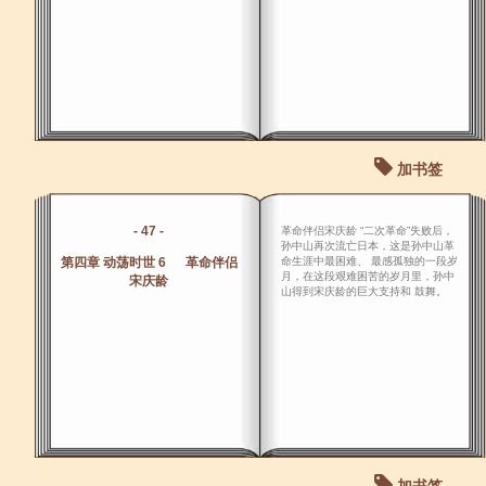
加书签
- 47 -
革命伴侣宋庆龄 “二次革命”失败后，
孙中山再次流亡日本，这是孙中山革
第四章 动荡时世 6 革命伴侣
命生涯中最困难、 最感孤独的一段岁
月，在这段艰难困苦的岁月里，孙中
宋庆龄
山得到宋庆龄的巨大支持和 鼓舞。
加书签