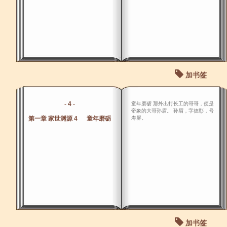
加书签
- 4 -
童年磨砺 那外出打长工的哥哥，便是
帝象的大哥孙眉。 孙眉，字德彰，号
第一章 家世渊源 4 童年磨砺
寿屏。
加书签