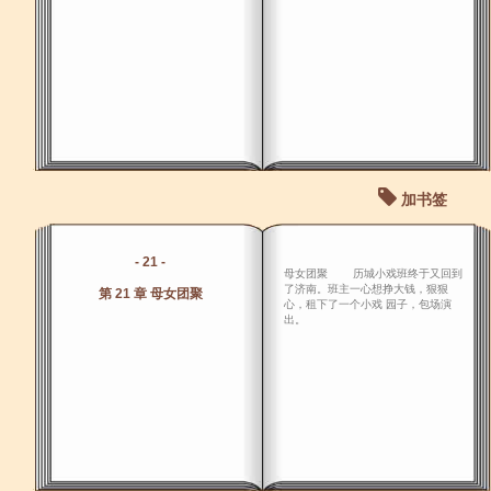
加书签
- 21 -
母女团聚 历城小戏班终于又回到
了济南。班主一心想挣大钱，狠狠
第 21 章 母女团聚
心，租下了一个小戏 园子，包场演
出。