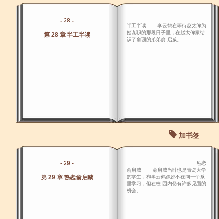
- 28 -
半工半读 李云鹤在等待赵太侔为
她谋职的那段日子里，在赵太侔家结
第 28 章 半工半读
识了俞珊的弟弟俞 启威。
加书签
- 29 -
热恋
俞启威 俞启威当时也是青岛大学
第 29 章 热恋俞启威
的学生，和李云鹤虽然不在同一个系
里学习，但在校 园内仍有许多见面的
机会。