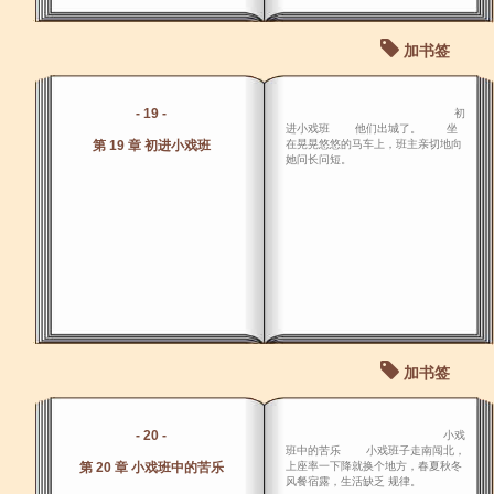
加书签
- 19 -
初
进小戏班 他们出城了。 坐
第 19 章 初进小戏班
在晃晃悠悠的马车上，班主亲切地向
她问长问短。
加书签
- 20 -
小戏
班中的苦乐 小戏班子走南闯北，
第 20 章 小戏班中的苦乐
上座率一下降就换个地方，春夏秋冬
风餐宿露，生活缺乏 规律。