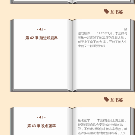
加书签
- 42 -
踏
进戏剧界 1935年3月，李云鹤与
第 42 章 踏进戏剧界
黄敬一起度过了她21岁的生日之后，
就登上了南下的火 车，开始了她人生
中的又一段重要旅程。
加书签
- 43 -
改名蓝苹 李云鹤回到上海之前，
绝没想到自己会受到如此热情的欢
第 43 章 改名蓝苹
迎，不仅老相识们对 她非常亲热，就
连许多新朋友也对她别目相看，凡知