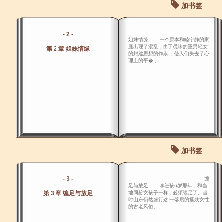
加书签
- 2 -
姐妹情缘 一个原本和睦宁静的家
庭出现了混乱，由于愚昧的重男轻女
第 2 章 姐妹情缘
的封建思想的作祟 ，使人们失去了心
理上的平� 。
加书签
- 3 -
缠
足与放足 李进孩6岁那年，和当
第 3 章 缠足与放足
地同龄女孩子一样，必须缠足了。当
时山东仍然盛行这 一落后的摧残女性
的古老风俗。