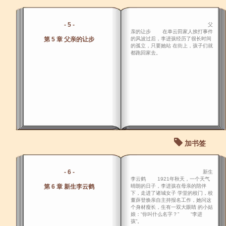
- 5 -
父
亲的让步 在单云田家人挨打事件
第 5 章 父亲的让步
的风波过后，李进孩经历了很长时间
的孤立，只要她站 在街上，孩子们就
都跑回家去。
加书签
- 6 -
新生
李云鹤 1921年秋天，一个天气
第 6 章 新生李云鹤
晴朗的日子，李进孩在母亲的陪伴
下，走进了诸城女子 学堂的校门，校
董薛登焕亲自主持报名工作，她问这
个身材瘦长，生有一双大眼睛 的小姑
娘：“你叫什么名字？” “李进
孩”。