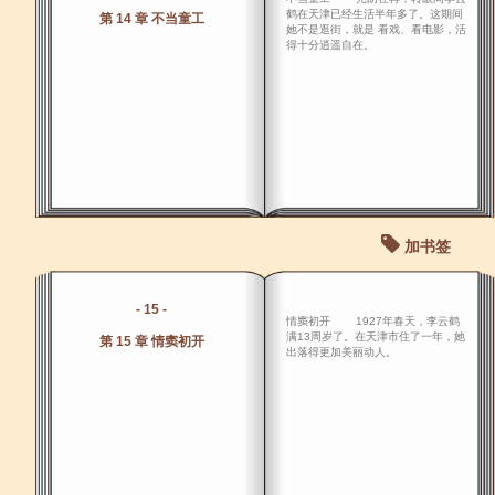
鹤在天津已经生活半年多了。这期间
第 14 章 不当童工
她不是逛街，就是 看戏、看电影，活
得十分逍遥自在。
加书签
- 15 -
情窦初开 1927年春天，李云鹤
满13周岁了。在天津市住了一年，她
第 15 章 情窦初开
出落得更加美丽动人。