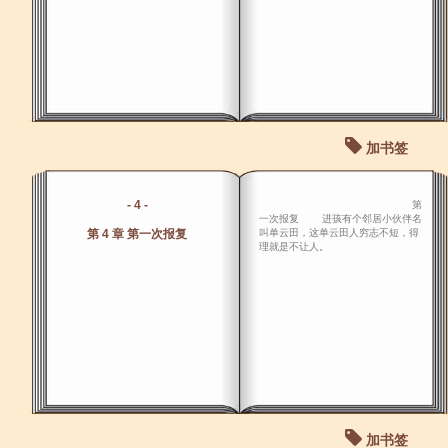
加书签
- 4 -
第
一次报复 进孩有个邻居小伙伴名
第 4 章 第一次报复
叫单云田，这单云田人穷志不短，得
理就是不让人。
加书签