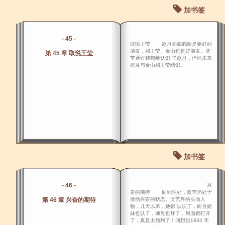
加书签
- 45 -
取悦王莹 赵丹和魏鹤龄是要好的
朋友，和王莹、金山也是好朋友。蓝
第 45 章 取悦王莹
苹通过魏鹤龄认识 了赵丹，但尚未来
得及与金山和王莹结识。
加书签
- 46 -
兴
奋的期待 回到住处，蓝苹仍处于
第 46 章 兴奋的期待
激动兴奋的状态。文艺界的头面人
物，几天以来，她都 认识了，而且姐
妹也认了，师兄也拜了，局面都打开
了，真是太顺利了！回想起1934 年