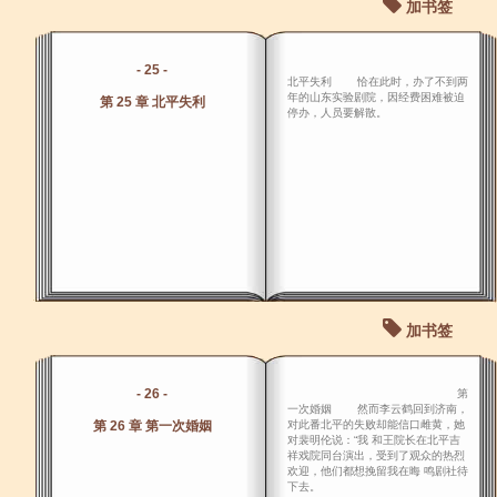
加书签
- 25 -
北平失利 恰在此时，办了不到两
年的山东实验剧院，因经费困难被迫
第 25 章 北平失利
停办，人员要解散。
加书签
- 26 -
第
一次婚姻 然而李云鹤回到济南，
第 26 章 第一次婚姻
对此番北平的失败却能信口雌黄，她
对裴明伦说：“我 和王院长在北平吉
祥戏院同台演出，受到了观众的热烈
欢迎，他们都想挽留我在晦 鸣剧社待
下去。