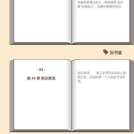
道她曾被捕过的人，都把她看 成左
翼“先锋战士”，流露出敬佩和信任。
加书签
- 44 -
初识章泯 新人蓝苹到业余剧人剧
团之后，认识的第一个人就是导演章
第 44 章 初识章泯
泯。