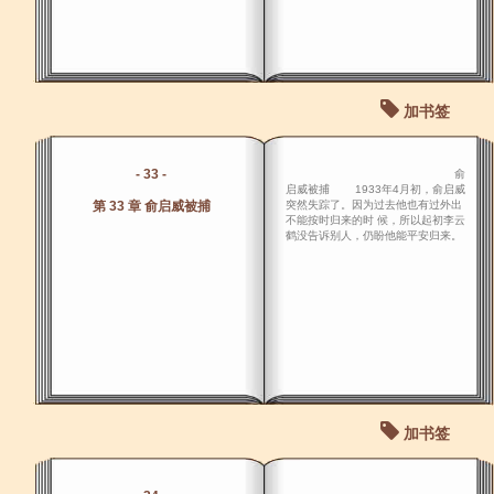
加书签
- 33 -
俞
启威被捕 1933年4月初，俞启威
第 33 章 俞启威被捕
突然失踪了。因为过去他也有过外出
不能按时归来的时 候，所以起初李云
鹤没告诉别人，仍盼他能平安归来。
加书签