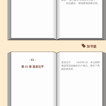
俞启威说：“那就跟我回家去吧。
加书签
- 41 -
退居北平 1935年1月，李云鹤带
着徐明清送她的25个银元，离开了秀
第 41 章 退居北平
丽的南岙村。