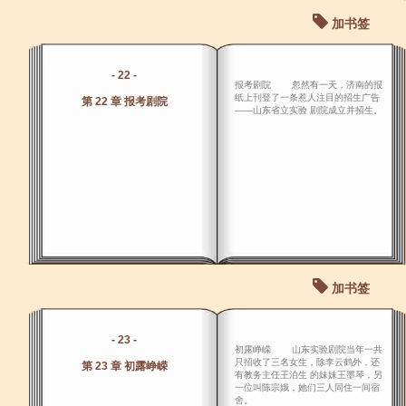
加书签
- 22 -
报考剧院 忽然有一天，济南的报
纸上刊登了一条惹人注目的招生广告
第 22 章 报考剧院
――山东省立实验 剧院成立并招生。
加书签
- 23 -
初露峥嵘 山东实验剧院当年一共
只招收了三名女生，除李云鹤外，还
第 23 章 初露峥嵘
有教务主任王泊生 的妹妹王墨琴，另
一位叫陈宗娥，她们三人同住一间宿
舍。