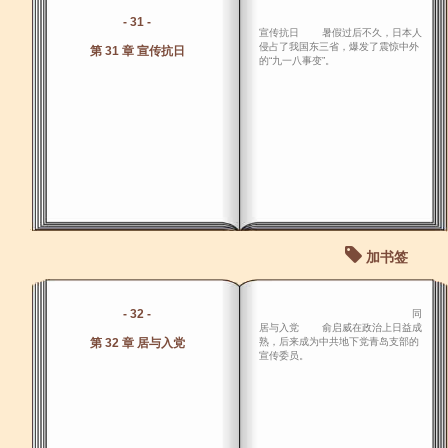
- 31 -
宣传抗日 暑假过后不久，日本人
侵占了我国东三省，爆发了震惊中外
第 31 章 宣传抗日
的“九一八事变”。
加书签
- 32 -
同
居与入党 俞启威在政治上日益成
第 32 章 居与入党
熟，后来成为中共地下党青岛支部的
宣传委员。