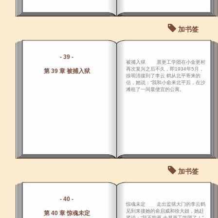
加书签
- 39 -
被捕入狱 晨更工学团在小金更村
再次复兴之后不久，即1934年5月，
第 39 章 被捕入狱
徐明清接到了李云 鹤从北平寄来的
信，她说：“我和小俞来北平后，在沙
滩租了一间最便宜的公寓。
加书签
- 40 -
惊魂未定 走出监狱大门的李云鹤
见到来接她的俞启威和徐大姐，她赶
第 40 章 惊魂未定
紧说：“我不能再 去晨更工学团了！”