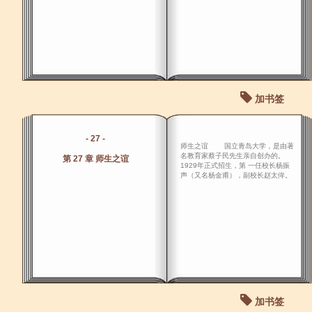
加书签
- 27 -
师生之谊 国立青岛大学，是由著
名教育家蔡子民先生亲自创办的。
第 27 章 师生之谊
1929年正式招生，第 一任校长杨振
声（又名杨金甫），副校长赵太侔。
加书签