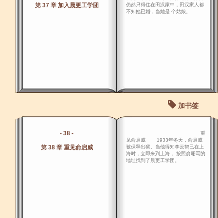
第 37 章 加入晨更工学团
仍然只得住在田汉家中，田汉家人都
不知她已婚，当她是 个姑娘。
加书签
- 38 -
重
见俞启威 1933年冬天，俞启威
第 38 章 重见俞启威
被保释出狱。当他得知李云鹤已在上
海时，立即来到上海， 按照俞珊写的
地址找到了晨更工学团。