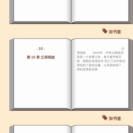
加书签
- 10 -
父
亲病故 1926年，对李云鹤来说
第 10 章 父亲病故
真是一个多事之秋，春天被学校开
除，刚刚在母亲的关 照之下从针线活
里找到了新的乐趣，父亲就病倒了，
得的是斑疹伤寒。
加书签