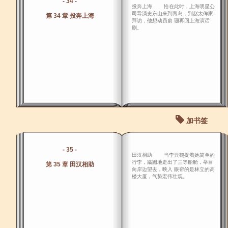
- 34 -
投奔上海 恰在此时，上海明星公
司导演史东山来到青岛，到赵太侔家
第 34 章 投奔上海
拜访，他想动员俞 珊再回上海演话
剧。
加书签
- 35 -
田汉相助 当李云鹤提着她简单的
行李，蹒跚地走出了三等船舱，举目
第 35 章 田汉相助
向岸边望去，映入 眼帘的是林立的高
楼大厦，气势宏伟壮观。