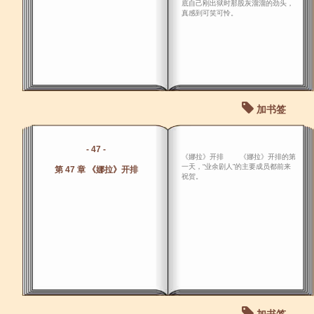
底自己刚出狱时那股灰溜溜的劲头，
真感到可笑可怜。
加书签
- 47 -
《娜拉》开排 《娜拉》开排的第
一天，“业余剧人”的主要成员都前来
第 47 章 《娜拉》开排
祝贺。
加书签