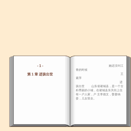
- 1 -
她还没叫江
青的时候
第 1 章 进孩出世
王
素萍
进
孩出世 山东省诸城县，是一个古
朴秀丽的小城，在诸城县东关街上住
有一户人家，户 主李德文，娶妻纳
妾，儿女双全。