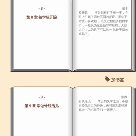
- 8 -
被学
校开除 李云鹤被打手板一事，在
第 8 章 被学校开除
班上引起了两种不同的反应。那些平
时就不喜欢她， 或受过她捉弄的同学
们，一致认为这是她罪有应得，大快
人心，以为这下可以煞一 煞她平日的
威风了。
加书签
- 9 -
学做
针线活儿 李云鹤失学之后，不愿
第 9 章 学做针线活儿
再降低自己的身份，去和附近那些没
钱念书的穷孩子们 一起玩儿。