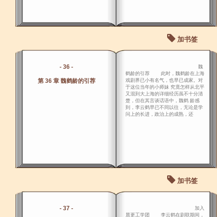
加书签
- 36 -
魏
鹤龄的引荐 此时，魏鹤龄在上海
第 36 章 魏鹤龄的引荐
戏剧界已小有名气，也早已成家。对
于这位当年的小师妹 究竟怎样从北平
又混到大上海的详细经历虽不十分清
楚，但在其言谈话语中，魏鹤 龄感
到，李云鹤早已不同以往，无论是学
问上的长进，政治上的成熟，还
加书签
- 37 -
加入
晨更工学团 李云鹤在剧联期间，