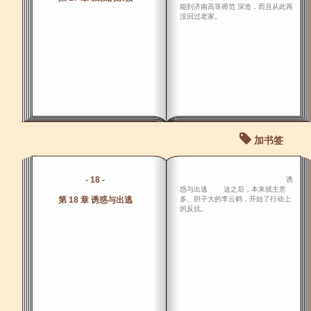
能到济南高等师范 深造，而且从此再
没回过老家。
加书签
- 18 -
诱
惑与出逃 这之后，本来就主意
第 18 章 诱惑与出逃
多、胆子大的李云鹤，开始了行动上
的反抗。