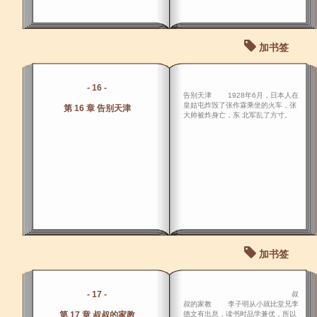
加书签
- 16 -
告别天津 1928年6月，日本人在
皇姑屯炸毁了张作霖乘坐的火车，张
第 16 章 告别天津
大帅被炸身亡，东 北军乱了方寸。
加书签
- 17 -
叔
叔的家教 李子明从小就比堂兄李
第 17 章 叔叔的家教
德文有出息，读书时品学兼优，所以