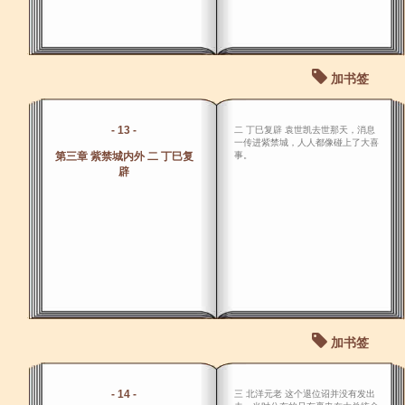
加书签
- 13 -
二 丁巳复辟 袁世凯去世那天，消息
一传进紫禁城，人人都像碰上了大喜
第三章 紫禁城内外 二 丁巳复
事。
辟
加书签
- 14 -
三 北洋元老 这个退位诏并没有发出