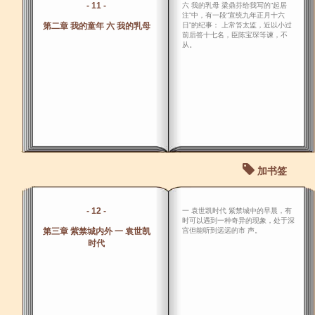
- 11 -
六 我的乳母 梁鼎芬给我写的“起居
注”中，有一段“宣统九年正月十六
第二章 我的童年 六 我的乳母
日”的纪事： 上常笞太监，近以小过
前后答十七名，臣陈宝琛等谏，不
从。
加书签
- 12 -
一 袁世凯时代 紫禁城中的早晨，有
时可以遇到一种奇异的现象，处于深
第三章 紫禁城内外 一 袁世凯
宫但能听到远远的市 声。
时代