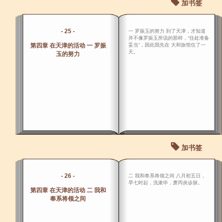
加书签
- 25 -
一 罗振玉的努力 到了天津，才知道
并不像罗振玉所说的那样，“住处准备
第四章 在天津的活动 一 罗振
妥当”，因此我先在 大和旅馆住了一
天。
玉的努力
加书签
- 26 -
二 我和奉系将领之间 八月初五日，
早七时起，洗漱毕，萧丙炎诊脉。
第四章 在天津的活动 二 我和
奉系将领之间