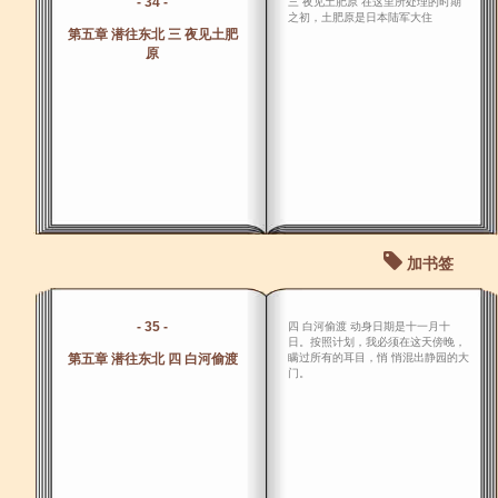
- 34 -
三 夜见土肥原 在这里所处理的时期
之初，土肥原是日本陆军大住
第五章 潜往东北 三 夜见土肥
原
加书签
- 35 -
四 白河偷渡 动身日期是十一月十
日。按照计划，我必须在这天傍晚，
第五章 潜往东北 四 白河偷渡
瞒过所有的耳目，悄 悄混出静园的大
门。