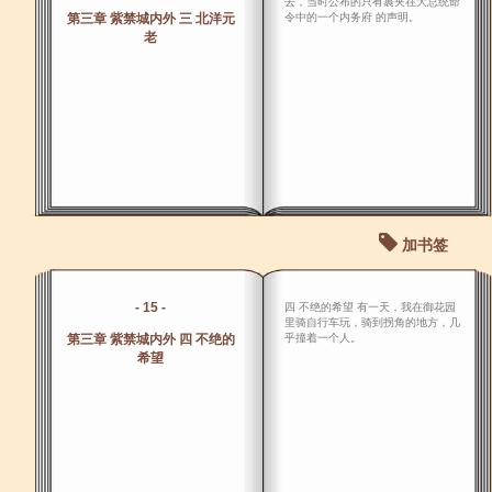
去，当时公布的只有裹夹在大总统命
第三章 紫禁城内外 三 北洋元
令中的一个内务府 的声明。
老
加书签
- 15 -
四 不绝的希望 有一天，我在御花园
里骑自行车玩，骑到拐角的地方，几
第三章 紫禁城内外 四 不绝的
乎撞着一个人。
希望