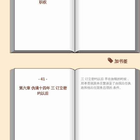
职权
加书签
- 41 -
三 订立密约以后 早在旅顺的时候，
郑孝胥就跟本庄繁谈妥了由我出任执
第六章 伪满十四年 三 订立密
政和他出任国务总理的 条件。
约以后