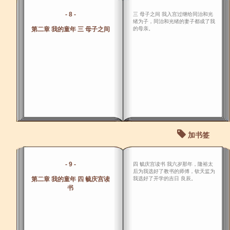
- 8 -
三 母子之间 我入宫过继给同治和光
绪为子，同治和光绪的妻子都成了我
第二章 我的童年 三 母子之间
的母亲。
加书签
- 9 -
四 毓庆宫读书 我六岁那年，隆裕太
后为我选好了教书的师傅，钦天监为
第二章 我的童年 四 毓庆宫读
我选好了开学的吉日 良辰。
书