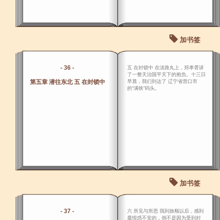
加书签
- 36 -
五 在封锁中 在淡路丸上，郑孝胥讲
了一整天治国平天下的抱负。十三日
第五章 潜往东北 五 在封锁中
早晨，我们到达了 辽宁省营口市
的“满铁”码头。
加书签
- 37 -
六 所见与所思 我到旅顺以后，感到
最惶惑不安的，倒不是因为受到封