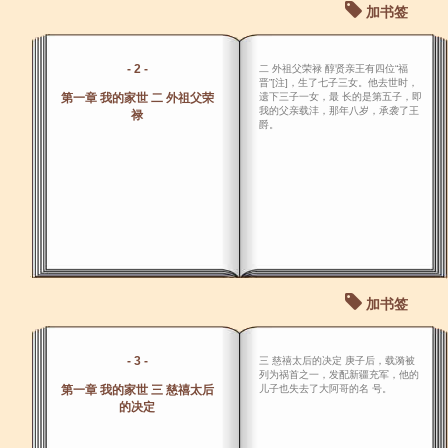
加书签
- 2 -
二 外祖父荣禄 醇贤亲王有四位“福
晋”[注]，生了七子三女。他去世时，
第一章 我的家世 二 外祖父荣
遗下三子一女，最 长的是第五子，即
我的父亲载沣，那年八岁，承袭了王
禄
爵。
加书签
- 3 -
三 慈禧太后的决定 庚子后，载漪被
列为祸首之一，发配新疆充军，他的
第一章 我的家世 三 慈禧太后
儿子也失去了大阿哥的名 号。
的决定