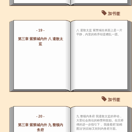
加书签
- 19 -
八 遣散太监 紫禁城在表面上是一片
平静，内里的秩序却是糟乱一团。
第三章 紫禁城内外 八 遣散太
监
加书签
- 20 -
九 整顿内务府 我遣散太监的举动，
大受社会舆论的称赞和鼓励。在庄师
第三章 紫禁城内外 九 整顿内
傅的进一步指引下， 我接着把“励精
图治”的目标又转到内务府方面。
务府