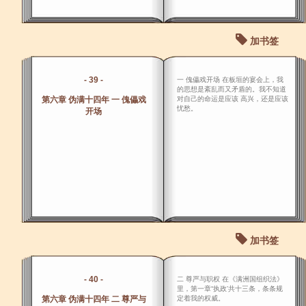
加书签
- 39 -
一 傀儡戏开场 在板垣的宴会上，我
的思想是紊乱而又矛盾的。我不知道
第六章 伪满十四年 一 傀儡戏
对自己的命运是应该 高兴，还是应该
忧愁。
开场
加书签
- 40 -
二 尊严与职权 在《满洲国组织法》
里，第一章“执政’共十三条，条条规
第六章 伪满十四年 二 尊严与
定着我的权威。