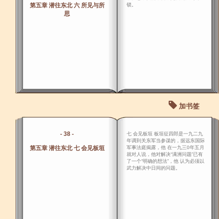
第五章 潜往东北 六 所见与所
锁。
思
加书签
- 38 -
七 会见板垣 板垣征四郎是一九二九
年调到关东军当参谋的，据远东国际
第五章 潜往东北 七 会见板垣
军事法庭揭露，他 在一九三0年五月
就对人说，他对解决“满洲问题”已有
了一个“明确的想法”，他 认为必须以
武力解决中日间的问题。