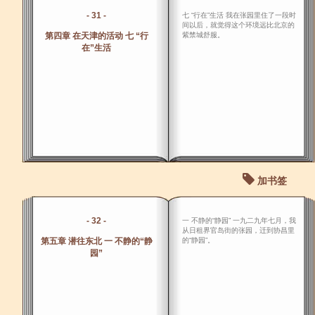
- 31 -
七 “行在”生活 我在张园里住了一段时
间以后，就觉得这个环境远比北京的
第四章 在天津的活动 七 “行
紫禁城舒服。
在”生活
加书签
- 32 -
一 不静的“静园” 一九二九年七月，我
从日租界官岛街的张园，迁到协昌里
第五章 潜往东北 一 不静的“静
的“静园”。
园”