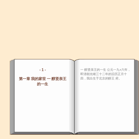
- 1 -
一 醇贤亲王的一生 公元一九○六年，
即清朝光绪三十二年的旧历正月十
第一章 我的家世 一 醇贤亲王
四，我出生于北京的醇王 府。
的一生