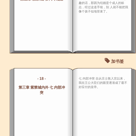
趣的话，那因为结婚是个成人的标
志，经过这道手续，别 人就不能把我
像个孩子似地管束了。
加书签
- 18 -
七 内部冲突 自从庄士敦入宫以来，
我在王公大臣们的眼里逐渐成了最不
第三章 紫禁城内外 七 内部冲
好应付的皇帝。
突