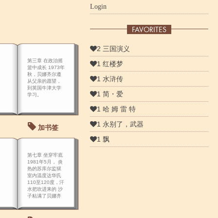
Login
FAVORITES
2 三国演义
第三章 在政治摇
1 红楼梦
篮中成长 1973年
秋，贝娜齐尔遵
1 水浒传
从父亲的愿望，
到英国牛津大学
1 简・爱
学习。
1 哈 姆 雷 特
1 永别了，武器
加书签
1 飘
第七章 坐穿牢底
1981年5月， 炎
热的苏库尔监狱
室内温度达华氏
110至120度，汗
水把吹进来的 沙
子粘满了贝娜齐
尔的全身。