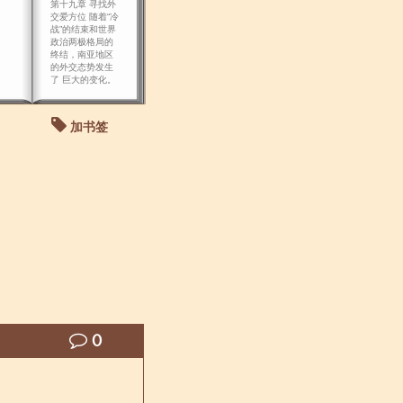
第十九章 寻找外
交爱方位 随着“冷
战”的结束和世界
政治两极格局的
终结，南亚地区
的外交态势发生
了 巨大的变化。
加书签
0