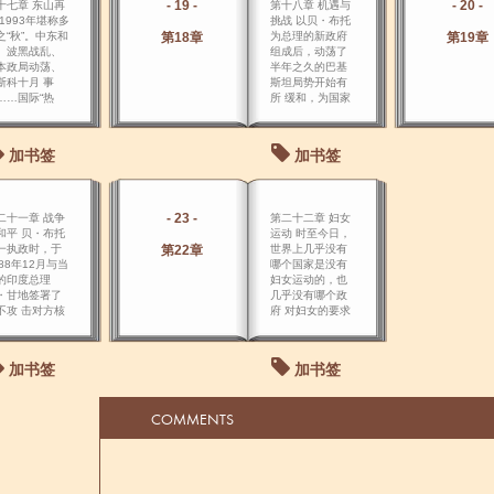
- 19 -
- 20 -
十七章 东山再
第十八章 机遇与
 1993年堪称多
挑战 以贝・布托
之“秋”。中东和
第18章
为总理的新政府
第19章
、波黑战乱、
组成后，动荡了
本政局动荡、
半年之久的巴基
斯科十月 事
斯坦局势开始有
……国际“热
所 缓和，为国家
”不断出现，又
命运捏了一把汗
断转移，头绪
的巴基斯坦人终
多，令人应接
于松了口气。
加书签
加书签
暇。
- 23 -
二十一章 战争
第二十二章 妇女
和平 贝・布托
运动 时至今日，
一执政时，于
第22章
世界上几乎没有
988年12月与当
哪个国家是没有
的印度总理
妇女运动的，也
・甘地签署了
几乎没有哪个政
不攻 击对方核
府 对妇女的要求
施的协议、这
置之不理。
自1972年佐・
与英・甘地总
加书签
加书签
签署《西姆拉
定》以 来印巴
国签署的第一
COMMENTS
友好协议。