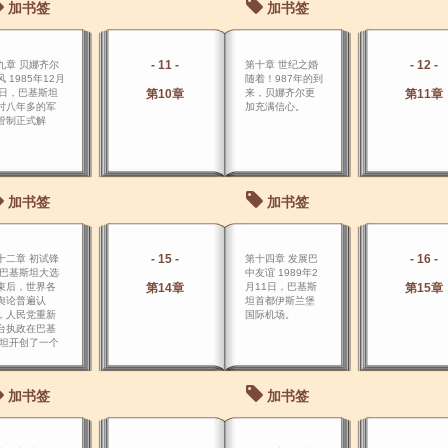
加书签
加书签
- 11 -
- 12 -
九章 贝娜齐尔
第十章 世纪之婚
 1985年12月
随着！987年的到
0日，巴基斯坦
第10章
来，贝娜齐尔更
第11章
时八年多的军
加充满信心。
管制正式解
。
加书签
加书签
- 15 -
- 16 -
十二章 初试锋
第十四章 发展巴
 巴基斯坦大选
中友谊 1989年2
束后，世界各
第14章
月11日，巴基斯
第15章
舆论普遍认
坦首都伊斯兰堡
，人民党重新
国际机场。
台执政在巴基
 坦开创了一个
主的新纪元。
加书签
加书签