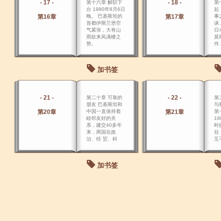
- 17 -
- 18 -
第十六章 解职下
第
台 1990年8月6日
起
第16章
晚。 巴基斯坦的
第17章
事
首都伊斯兰堡空
谈
气紧张，大有山
日
雨欲来风满楼之
莫
势。
件
点
不
繁
加书签
不
- 21 -
- 22 -
第二十章 可靠的
第
朋友 巴基斯坦和
与
第20章
中国一直保持着
第21章
第
睦邻友好的关
1
系，建交40多年
时
来，两国在政
拉
治、经 贸、科
互
技、文化等领域
设
的友好合作关系
是
不断深化和发
阿
加书签
展，取得了丰硕
理
的成果。
协
两
个