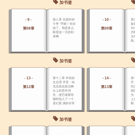
加书签
- 9 -
- 10 -
第八章 在国外的
第
斗争 “萍姬！你自
旋风
第08章
由了。我是多么
第09章
3
盼望这一天的到
历
来啊
法
除
加书签
- 13 -
- 14 -
第十二章 年轻的
第
女总理 齐亚・哈
芒
第12章
克总统在政治舞
第13章
结
台上的意外消
国
失，使巴基斯坦
为
顿时陷入了一个
上
变幻莫 测的非常
斯
时期。
民
加书签