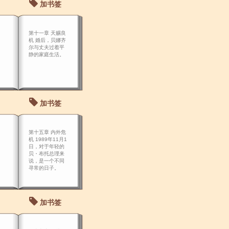
加书签
第十一章 天赐良
机 婚后，贝娜齐
尔与丈夫过着平
静的家庭生活。
加书签
第十五章 内外危
机 1989年11月1
日，对于年轻的
贝・布托总理来
说，是一个不同
寻常的日子。
加书签