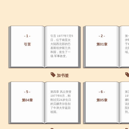
- 1 -
- 2 -
引言 1977年7月5
第
日，位于南亚次
伊
引言
大陆西北部的巴
第01章
于
基斯坦伊斯兰共
北
和国，发生了一
域
场 军事政变。
加书签
- 5 -
- 6 -
第四章 风云突变
第
1977年6月，刚
1
第04章
刚过完24岁生日
第05章
娜
的贝娜齐尔告别
说
了牛津大学返回
院
祖国。
刑