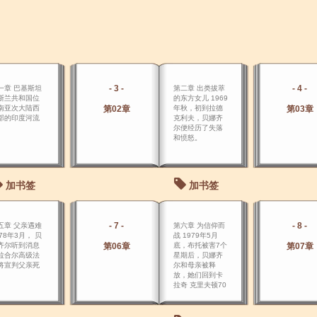
- 3 -
- 4 -
一章 巴基斯坦
第二章 出类拔萃
斯兰共和国位
的东方女儿 1969
南亚次大陆西
第02章
年秋，初到拉德
第03章
部的印度河流
克利夫，贝娜齐
。
尔便经历了失落
和愤怒。
加书签
加书签
- 7 -
- 8 -
五章 父亲遇难
第六章 为信仰而
978年3月， 贝
战 1979年5月
齐尔听到消息
第06章
底，布托被害7个
第07章
拉合尔高级法
星期后，贝娜齐
将宣判父亲死
尔和母亲被释
。
放，她们回到卡
拉奇 克里夫顿70
号家中。