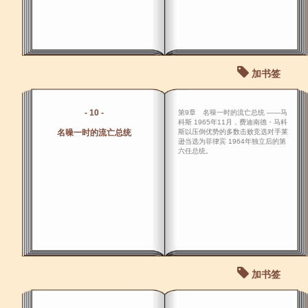
加书签
- 10 -
第9章 名噪一时的流亡总统 ――马
科斯 1965年11月，费迪南德・马科
名噪一时的流亡总统
斯以压倒优势的多数击败竞选对手莱
逊当选为菲律宾 1964年独立后的第
六任总统。
加书签