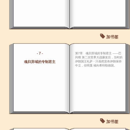
加书签
- 7 -
第7章 魂归异域的专制君主 ――巴
列维 第二次世界大战爆发后，当时的
魂归异域的专制君主
伊朗国王礼萨・汗虽然宣布伊朗保持
中立，但明显 倾向希特勒德国。
加书签