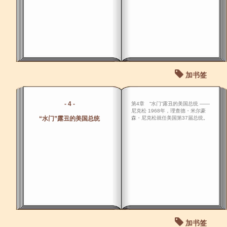
加书签
- 4 -
第4章 “水门”露丑的美国总统 ――
尼克松 1968年，理查德・米尔豪
“水门”露丑的美国总统
森・尼克松就任美国第37届总统。
加书签