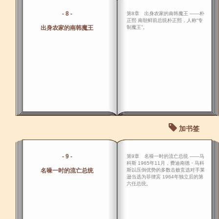
- 8 -
第8章 出身农家的南韩魔王 ――朴
正熙 南朝鲜前总统朴正熙，人称“专
出身农家的南韩魔王
制魔王”。
加书签
- 9 -
第9章 名噪一时的流亡总统 ――马
科斯 1965年11月，费迪南德・马科
名噪一时的流亡总统
斯以压倒优势的多数击败竞选对手莱
逊当选为菲律宾 1964年独立后的第
六任总统。