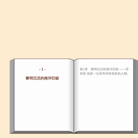
- 1 -
第1章 黎明沉没的南洋巨鲸 ――苏
加诺 他是一位富有传奇色彩的人物。
黎明沉没的南洋巨鲸