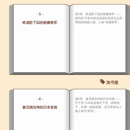
- 5 -
第5章 终成阶下囚的铁腕将军 ――
诺列加 巴拿马前总统诺列加是位众所
终成阶下囚的铁腕将军
周知的独裁人物，人称‘“铁腕将军”。
加书签
- 6 -
第6章 被丑闻击垮的日本首相 ――
竹下登 日本前首相竹下登，精明强
被丑闻击垮的日本首相
干，长着一副娃娃脸，在日本政坛上
被人称为“阿信”。