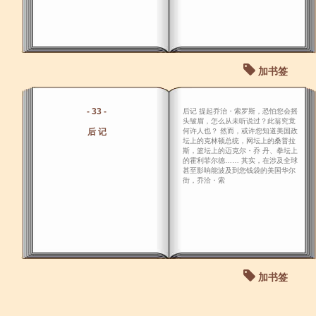
加书签
- 33 -
后记 提起乔治・索罗斯，恐怕您会摇
头皱眉，怎么从未听说过？此翁究竟
后 记
何许人也？ 然而，或许您知道美国政
坛上的克林顿总统，网坛上的桑普拉
斯，篮坛上的迈克尔・乔 丹、拳坛上
的霍利菲尔德…… 其实，在涉及全球
甚至影响能波及到您钱袋的美国华尔
街，乔洽・索
加书签