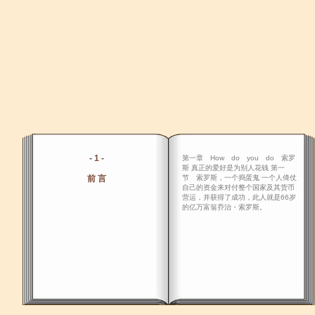
- 1 -
第一章 How do you do 索罗
斯 真正的爱好是为别人花钱 第一
前 言
节 索罗斯，一个捣蛋鬼 一个人倚仗
自己的资金来对付整个国家及其货币
营运，并获得了成功，此人就是66岁
的亿万富翁乔治・索罗斯。