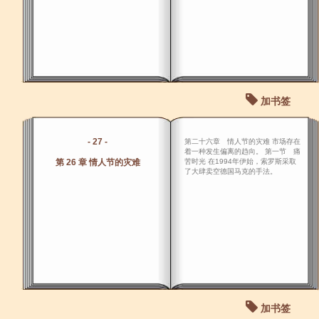
加书签
- 27 -
第二十六章 情人节的灾难 市场存在
着一种发生偏离的趋向。 第一节 痛
第 26 章 情人节的灾难
苦时光 在1994年伊始，索罗斯采取
了大肆卖空德国马克的手法。
加书签