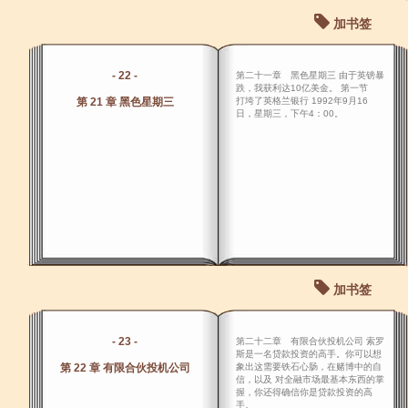
加书签
- 22 -
第二十一章 黑色星期三 由于英镑暴
跌，我获利达10亿美金。 第一节
第 21 章 黑色星期三
打垮了英格兰银行 1992年9月16
日，星期三，下午4：00。
加书签
- 23 -
第二十二章 有限合伙投机公司 索罗
斯是一名贷款投资的高手。你可以想
第 22 章 有限合伙投机公司
象出这需要铁石心肠，在赌博中的自
信，以及 对全融市场最基本东西的掌
握，你还得确信你是贷款投资的高
手。