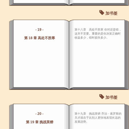
加书签
- 19 -
第十八章 高处不胜寒 你对还是错，
这并不至要。重要的是你决策正确时
第 18 章 高处不胜寒
收益多少，错时损失多少。
加书签
- 20 -
第十九章 挑战英镑 乔治・索罗斯的
天才就在于比别人更快地发现长远的
第 19 章 挑战英镑
发展趋势。