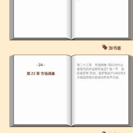
加书签
- 24 -
第二十三章 市场偶像 “我们为什么
被现代的米达斯所迷恋? 第一节 追
第 23 章 市场偶像
踪索罗斯 乔治・索罗斯由于1992年9
月挑战英镑大获成功而名声大振。