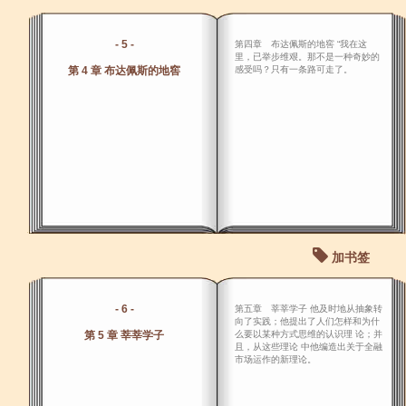
- 5 -
第四章 布达佩斯的地窖 “我在这
里，已举步维艰。那不是一种奇妙的
第 4 章 布达佩斯的地窖
感受吗？只有一条路可走了。
加书签
- 6 -
第五章 莘莘学子 他及时地从抽象转
向了实践；他提出了人们怎样和为什
第 5 章 莘莘学子
么要以某种方式思维的认识理 论；并
且，从这些理论 中他编造出关于全融
市场运作的新理论。