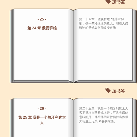
加书签
- 25 -
第二十四章 傲视群雄 “他非常抑
郁，像一条冷冰冰的鱼儿。现在人们
第 24 章 傲视群雄
谈论的是他如何能改变市场
加书签
- 26 -
第二十五章 我是一个匈牙利犹太人
索罗斯将自己看成上帝，可具有讽刺
第 25 章 我是一个匈牙利犹太
意味的是，他招他的宗教信件当作很
大程度上无关 紧要的东西。
人