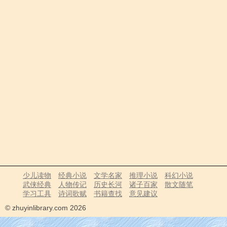
少儿读物
经典小说
文学名家
推理小说
科幻小说
武侠经典
人物传记
历史长河
诸子百家
散文随笔
学习工具
诗词歌赋
书籍查找
意见建议
© zhuyinlibrary.com 2026