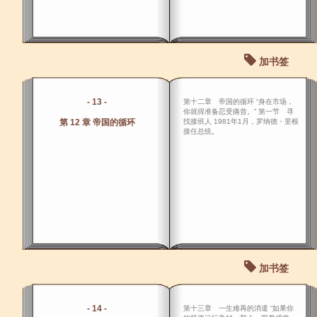
加书签
- 13 -
第十二章 帝国的循环 “身在市场，
你就得准备忍受痛昔。” 第一节 寻
第 12 章 帝国的循环
找接班人 1981年1月，罗纳德・里根
接任总统。
加书签
- 14 -
第十三章 一生难再的消遣 “如果你