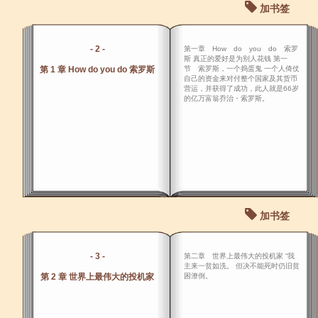
加书签
- 2 -
第一章 How do you do 索罗
斯 真正的爱好是为别人花钱 第一
第 1 章 How do you do 索罗斯
节 索罗斯，一个捣蛋鬼 一个人倚仗
自己的资金来对付整个国家及其货币
营运，并获得了成功，此人就是66岁
的亿万富翁乔治・索罗斯。
加书签
- 3 -
第二章 世界上最伟大的投机家 “我
主来一贫如洗。 但决不能死时仍旧贫
第 2 章 世界上最伟大的投机家
困潦倒。