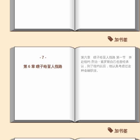
加书签
- 7 -
第六章 瞎子给盲人指路 第一节 奔
赴纽约 乔治・索罗斯自己也曾经承
第 6 章 瞎子给盲人指路
认，到了纽约以后，他认真考虑过这
种金融职业。
加书签