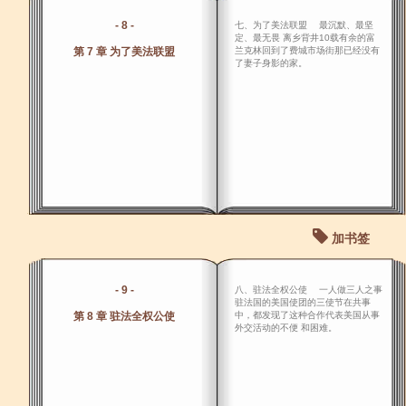
- 8 -
七、为了美法联盟 最沉默、最坚
定、最无畏 离乡背井10载有余的富
第 7 章 为了美法联盟
兰克林回到了费城市场街那已经没有
了妻子身影的家。
加书签
- 9 -
八、驻法全权公使 一人做三人之事
驻法国的美国使团的三使节在共事
第 8 章 驻法全权公使
中，都发现了这种合作代表美国从事
外交活动的不便 和困难。