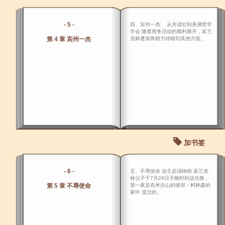
- 5 -
四、宾州一杰 从共读社到美洲哲学
学会 随着商务活动的顺利展开，富兰
第 4 章 宾州一杰
克林逐渐将精力转移到其他方面。
加书签
- 6 -
五、不辱使命 业主必须纳税 富兰克
林父子于7月26日天晚时到达伦敦，
第 5 章 不辱使命
第一夜是在米尔山的彼得・柯林森的
家中 度过的。