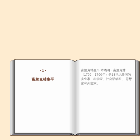
- 1 -
富兰克林生平 本杰明・富兰克林
（1706―1790年）是18世纪美国的
富兰克林生平
实业家、科学家、社会活动家、 思想
家和外交家。