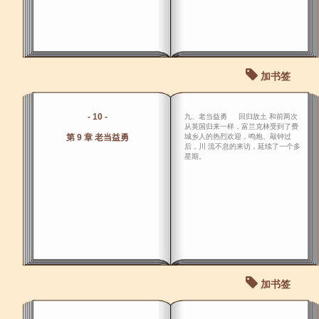
加书签
- 10 -
九、老当益勇 回归故土 和前两次
从英国归来一样，富兰克林受到了费
第 9 章 老当益勇
城乡人的热烈欢迎，鸣炮、敲钟过
后，川 流不息的来访，延续了一个多
星期。
加书签