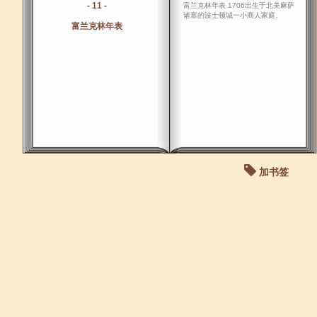
- 11 -
富兰克林年表 1706出生于北美麻萨
诸塞的波士顿城一小商人家庭。
富兰克林年表
加书签