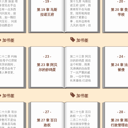
- 19 -
- 20 -
十八章 旅途 维
第十九章 马斯拉
多望见右手边
诺王府 这时，雨
处有一点东西
第 19 章 马斯
果将军不在马德
第 20 章 
闪闪发光，据
里。陆军检阅使
拉诺王府
学校
说，如一颗巨
遇到了紧要公
的宝石， 问居
事，在外边将有
容伯爵是什
几天的 耽停；但
，伯爵说是丰
是留一封信给夫
拉皮海湾。
人，说不久便回
来。
加书签
加书签
- 23 -
- 24 -
二十二章 约翰
第二十三章 阿贝
 在母子们滞留
尔的炒鸡蛋 就在
班牙的期间，
第 23 章 阿贝
这个时期，雨果
第 24 章 
中委员会有了
兄弟俩的自由受
尔的炒鸡蛋
被侵
番人事变更。
了一次严重的威
胁，一位中学校
长来邀他 们进他
的学校读书。
加书签
加书签
- 27 -
- 28 -
二十六章 哥尔
第二十七章 百日
埃学塾 哥尔第
政权 一八一五年
学塾可不是仙
第 27 章 百日
二月二十六日，
第 28 章 
。那条圣马格
哥尔第埃学塾全
政权
行政管理在
特路，夹在修
体师生到演武场