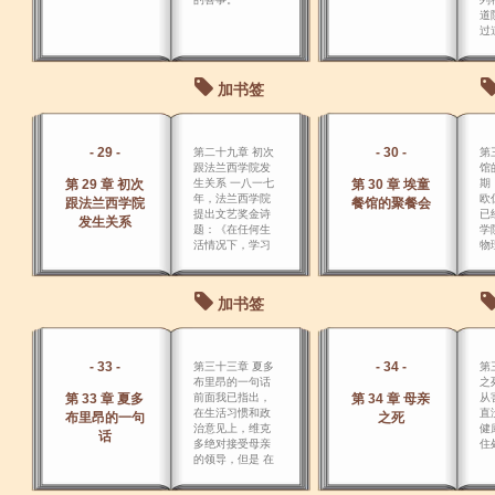
道
过
开
铺
整
加书签
―
窄
就
快
- 29 -
- 30 -
第二十九章 初次
第
跟法兰西学院发
馆
第 29 章 初次
生关系 一八一七
第 30 章 埃童
期
年，法兰西学院
欧
跟法兰西学院
餐馆的聚餐会
提出文艺奖金诗
已
发生关系
题：《在任何生
学
活情况下，学习
物
给于 我们的快
乐》。
加书签
- 33 -
- 34 -
第三十三章 夏多
第
布里昂的一句话
之
第 33 章 夏多
前面我已指出，
第 34 章 母亲
从
在生活习惯和政
直
布里昂的一句
之死
治意见上，维克
健
话
多绝对接受母亲
住
的领导，但是 在
自然景色和艺术
欣赏上，维克多