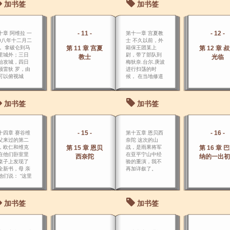
加书签
加书签
不能起身； 然
擒获弗拉. 第亚
罗的功劳又不
他有生病的工
- 11 -
- 12 -
十章 阿维拉 一
第十一章 宫夏教
。
0八年十二月二
士 不久以前，外
， 拿破仑到马
第 11 章 宫夏
籍保王团某上
第 12 章 
里城外；三日
尉，带了部队到
教士
光临
始攻城，四日
梅狄奈.台尔.庚波
领雷狄 罗，由
进行扫荡的时
可以俯视城
候， 在当地修道
。
院地牢里发现一
名教士，将他带
了回营。
加书签
加书签
- 15 -
- 16 -
十四章 赛谷维
第十五章 恩贝西
父来过的第二
奈陀 这次的山
，欧仁和维克
第 15 章 恩贝
战，是雨果将军
第 16 章 
在他们卧室里
在亚平宁山中经
西奈陀
纳的一出初
桌子上发现了
验的重演，我不
全新书，母 亲
再加详叙了。
他们说： “这里
一本西班牙字
和一本西班牙
法。
加书签
加书签