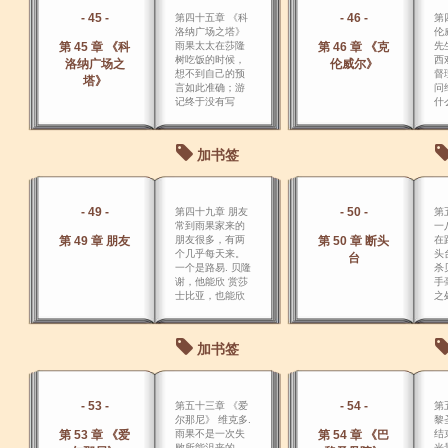
读
- 45 -
- 46 -
第四十五章 《科
第
遍
洛纳广场之塔》
伦
第 45 章 《科
雨果太太在莎隆
第 46 章 《克
先
树吃饭的时候，
西
洛纳广场之
伦威尔》
想不到自己的预
督
塔》
言如此准确；游
问
记终于没有写
什
成。
加书签
- 49 -
- 50 -
第四十九章 朋友
第
常到雨果家来的
一
第 49 章 朋友
朋友很多，有两
第 50 章 断头
在
个几乎每天来。
头
台
一个是路易. 贝隆
杀
谢，他能欣 赏莎
手
士比亚，也能欣
之
赏伦勃朗。
硕
嘴
骨
加书签
两
璃
- 53 -
- 54 -
第五十三章 《爱
第
尔那尼》 维克多.
黎
第 53 章 《爱
雨果不是一次失
第 54 章 《巴
结
败所能沮丧的
光