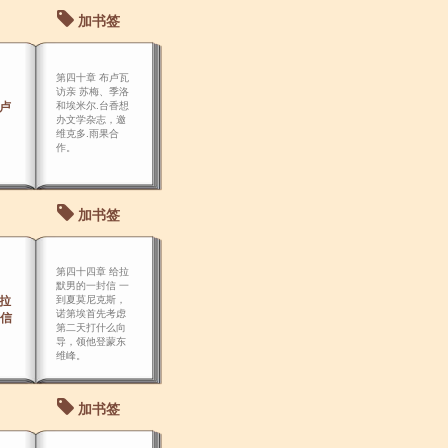
加书签
第四十章 布卢瓦
访亲 苏梅、季洛
布卢
和埃米尔.台香想
办文学杂志，邀
维克多.雨果合
作。
加书签
第四十四章 给拉
默男的一封信 一
给拉
到夏莫尼克斯，
诺第埃首先考虑
信
第二天打什么向
导，领他登蒙东
维峰。
加书签