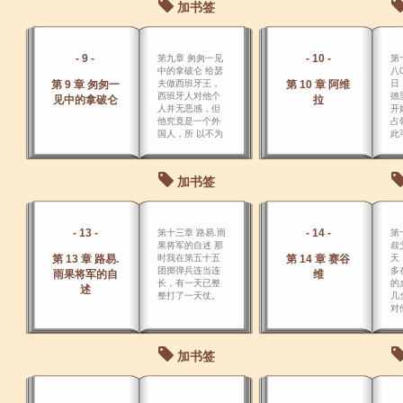
加书签
上
而
服
容
- 9 -
- 10 -
第九章 匆匆一见
第
夫
中的拿破仑 给瑟
八
第 9 章 匆匆一
夫做西班牙王，
第 10 章 阿维
日
西班牙人对他个
德
见中的拿破仑
拉
人并无恶感，但
开
他究竟是一个外
占
国人，所 以不为
此
西班牙人所欢
中
迎。
加书签
- 13 -
- 14 -
第十三章 路易.雨
第
果将军的自述 那
叔
第 13 章 路易.
时我在第五十五
第 14 章 赛谷
天
团掷弹兵连当连
多
雨果将军的自
维
长，有一天已整
的
述
整打了一天仗。
几
对
是
典
文
加书签