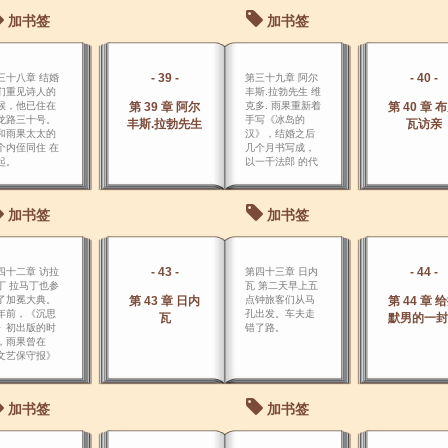
加书签
加书签
- 39 -
- 40 -
三十八章 结婚
第三十九章 阿尔
们重见诗人的
丰斯.拉勃先生 维
候，他已住在
第 39 章 阿尔
克多. 雨果重新着
第 40 章 
龙路三十号。
手写《冰岛的
丰斯.拉勃先生
瓦访亲
和雨果太太的
汉》，结婚之后
个内侄同住 在
几个月书写成，
起。
以一千法郎 的代
价卖给一个书
贾。
加书签
加书签
- 43 -
- 44 -
四十二章 访拉
第四十三章 日内
丁 拉马丁也参
瓦 第二天早上五
了加冕大典。
第 43 章 日内
点钟旅客们从马
第 44 章 
年前，《沉思
孔出发。车夫走
瓦
默男的一封
》初出版的时
错了路。
，雨果曾在
文艺保守报》
欢呼过新诗人
出现： “这才是
人写的诗，有
加书签
加书签
在里面的诗！”
我把这本奇特的
，从头到底，