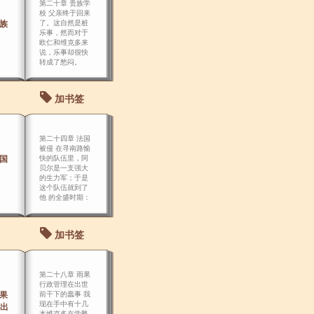
第二十章 贵族学
校 父亲终于回来
贵族
了。这自然是桩
乐事，然而对于
欧仁和维克多来
说，乐事却很快
转成了愁闷。
加书签
第二十四章 法国
被侵 在寻南路愉
法国
快的队伍里，阿
贝尔是一支强大
的生力军；于是
这个队伍就到了
他 的全盛时期：
三个雨果，两个
吕哥德，外加维
克多.富歇。
加书签
第二十八章 雨果
行政管理在出世
雨果
前干下的蠢事 我
现在手中有十几
出
本维克多在学塾