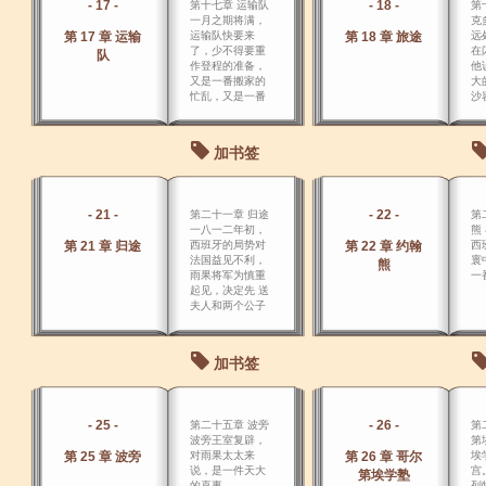
- 17 -
- 18 -
第十七章 运输队
第
一月之期将满，
克
第 17 章 运输
运输队快要来
第 18 章 旅途
远
了，少不得要重
在
队
作登程的准备，
他
又是一番搬家的
大
忙乱，又是一番
沙
新的斗争，抵制
么
兄弟三人在巴荣
旦
纳新置杂物的斗
加书签
争。
- 21 -
- 22 -
第二十一章 归途
第
一八一二年初，
熊
第 21 章 归途
西班牙的局势对
第 22 章 约翰
西
法国益见不利，
寰
熊
雨果将军为慎重
一
起见，决定先 送
夫人和两个公子
回国，只留下阿
贝尔给父亲做
伴。
加书签
- 25 -
- 26 -
第二十五章 波旁
第
波旁王室复辟，
第
第 25 章 波旁
对雨果太太来
第 26 章 哥尔
埃
说，是一件天大
宫
第埃学塾
的喜事。
列