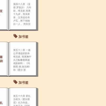
第四十八章 《亚
密.罗勃沙》 六年
《亚
前，维克多.雨果
十九岁，母亲新
》
丧，父亲远在布
卢瓦，剩下他独
自一人， 穷到没
法娶妻。
加书签
第五十二章 一篇
公开诵读的剧本
一篇
维克多. 雨果胸中
久已酝酿着两篇
剧
戏剧材料：《玛
丽恩.德.洛尔姆》
和《爱尔 那
尼》，但决不定
先写哪一篇，最
后还是决定先写
加书签
《玛丽恩.德.洛尔
姆》。
第五十六章 霍乱
当初为《爱尔那
霍乱
尼》出力作战，
后来又为《玛丽