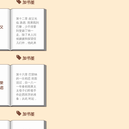
加书签
第十二章 叔父光
临 路易. 雨果既到
叔父
巴黎，少不得要
到斐扬丁纳一
走。除了本人问
候嫂嫂和探望侄
儿们外，他此来
本挟有两项使
命，一是呈递将
军上皇帝的报
加书签
告，二是代致丈
夫给妻 子的家
信。
第十六章 巴荣纳
的一出初恋 前面
巴荣
说过，自一八一
一年春初雨果太
恋
太母子们即着手
作赴西班牙的准
备；从此 时起，
小兄弟三人便全
副心思贯注在这
件事上，焦急地
加书签
等待着起程的日
期。