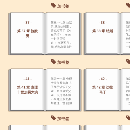
却完全不受母亲
加书签
的影响，而有他
自己独特的爱
好。
- 37 -
- 38 -
第三十七章 拉默
第
男 就在这时期，
我
第 37 章 拉默
维克多写了《冰
第 38 章 结婚
时
岛的汉》。他的
飞
男
一封信里说
他
道：“今夏五月，
一
我 感到心里有许
一
多话要说，而不
能放到我们的法
国诗句里去，因
加书签
此着手写一本散
文小 说。
- 41 -
- 42 -
第四十一章 查理
第
十世加冕大典 儿
马
第 41 章 查理
子终于认识了父
第 42 章 访拉
加
亲，而且敬爱父
四
十世加冕大典
马丁
亲。但是他不得
集
不离开父亲去参
候
加查理十世 的加
《
冕大典，他留下
上
妻和女儿。
的
诗
加书签
诗
“
书