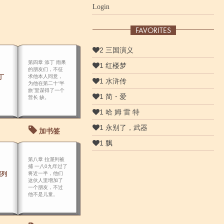
Login
FAVORITES
2 三国演义
第四章 添丁 雨果
1 红楼梦
的朋友们，不征
丁
求他本人同意，
1 水浒传
为他在第二十“半
旅”里谋得了一个
1 简・爱
营长 缺。
1 哈 姆 雷 特
1 永别了，武器
加书签
1 飘
第八章 拉渥列被
捕 一八0九年过了
渥列
将近一半，他们
这伙人里增加了
一个朋友，不过
他不是儿童。