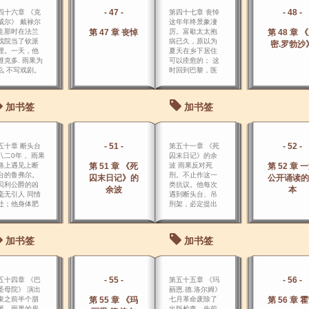
了一遍，又一
- 47 -
- 48 -
四十六章 《克
第四十七章 丧悼
。
威尔》 戴禄尔
这年年终景象凄
生那时在法兰
第 47 章 丧悼
厉。富歇太太抱
第 48 章 
戏院当了钦派
病已久，原以为
密.罗勃沙
理。一天，他
夏天在乡下居住
维克多. 雨果为
可以痊愈的； 这
么 不写戏剧。
时回到巴黎，医
生说她没有希
望。
加书签
加书签
- 51 -
- 52 -
五十章 断头台
第五十一章 《死
八二0年， 雨果
囚末日记》的余
路上遇见上断
第 51 章 《死
波 雨果反对死
第 52 章 
台的鲁弗尔。
刑。不止作这一
囚末日记》的
公开诵读的
贝利公爵的凶
类抗议。他每次
余波
本
毫无引人 同情
遇到断头台、吊
处；他身体肥
刑架，必定提出
，长着两片薄
人 命不可侵犯性
唇，一个象嫩
的原则。
片似的鼻子，
加书签
加书签
只眼睛发着 玻
似的蓝光。
- 55 -
- 56 -
五十四章 《巴
第五十五章 《玛
圣母院》 演出
丽恩.德.洛尔姆》
束之前半个朋
第 55 章 《玛
七月革命废除了
第 56 章 
景，雨果的房
出版检查，先前