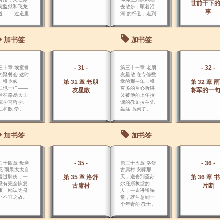
世前干下的
院监狱和飞龙
去散步，顺着沿
事
道― ―过道里
河 的纤道，走到
着许多铁匠
伊哀奈桥下，一
，铺面灰黑，
个学生指给同学
日锤声震耳
们看桥洞上写
加书签
加书签
―的中间，狭
着：“一八一五
而且昏暗， 先
年，三 月一日，
使人见了不
皇帝万岁！”在王
。
权的统治下，写
- 31 -
- 32 -
三十章 埃童餐
第三十一章 老朋
着这样的标语，
的聚餐会 这时
友星散 在专修数
引起学生们纷纷
，维克多――
第 31 章 老朋
学的那一年，维
第 32 章 
猜测。
仁也一样――
克多的用心听讲
友星散
将军的一句
经在路易大王
又被他的上午授
院学习哲学、
课的教师拉兰先
理和数 学。
生注 意到了。
加书签
加书签
- 35 -
- 36 -
三十四章 母亲
第三十五章 洛舒
死 雨果太太自
古庸村 安葬那
害过肺炎，一
第 35 章 洛舒
天，送丧到圣苏
第 36 章 
没有完全恢复
尔庇斯教堂的
古庸村
片断
康。她认为是
人，一走进祈祷
处不宜之故。
堂，就注意到一
个年青的 教士。