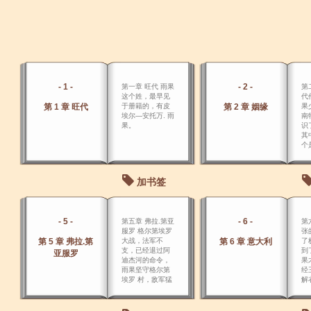
- 1 -
- 2 -
第一章 旺代 雨果
第
这个姓，最早见
代
第 1 章 旺代
于册籍的，有皮
第 2 章 姻缘
果
埃尔―安托万. 雨
南
果。
识
其
个
名
加书签
- 5 -
- 6 -
第五章 弗拉.第亚
第
服罗 格尔第埃罗
张
第 5 章 弗拉.第
大战，法军不
第 6 章 意大利
了
支，已经退过阿
到
亚服罗
迪杰河的命令，
果
雨果坚守格尔第
经
埃罗 村，敌军猛
解
攻三小时不能
发
克。
受
热