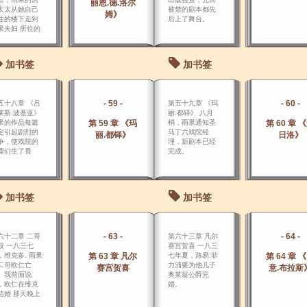
丽恩.德.洛尔
太太从她自己
被禁的剧本都先
姆》
住的楼下走到
后上了舞台。
果夫妇 所住的
上，面带愁
。
加书签
加书签
- 59 -
- 60 -
五十八章 《吕
第五十九章 《玛
莱斯.波基亚》
丽.都铎》 八月
果的作品每篇
第 59 章 《玛
梢，雨果通知圣
第 60 章 
定引起剧烈的
马丁六戏院经
丽.都铎》
日洛》
争，使戏院的
理，新剧本已经
理们生了畏
完成。
。
加书签
加书签
- 63 -
- 64 -
六十二章 二哥
第六十三章 凡尔
殁 一八三七
赛宫贺喜 一八三
，维克多. 雨果
第 63 章 凡尔
七年夏，路易.菲
第 64 章 
二哥欧仁亡
力浦要为他儿子
赛宫贺喜
意.布拉斯
。我前面说
奥莱翁公爵完
，欧仁在维克
婚。
结婚 那天晚上
然发了疯，雨