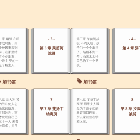
- 3 -
- 4 -
二章 姻缘 在旺
第三章 莱茵河战
作战时期，雨
役 不消久盼，孩
少校因事常到
第 3 章 莱茵河
子们一个个出世
第 4 章 添
特，在那里结
了。结婚不到一
战役
了不少朋友，
年，雨果太太怀
中最主 要的一
里已抱了一个男
是个船主人，
孩。
叫特雷皮休。
加书签
加书签
- 7 -
- 8 -
六章 意大利 紧
第七章 斐扬丁纳
的战斗使人忘
寓所 雨果夫人既
极度的疲惫。
第 7 章 斐扬丁
是为了孩子们的
第 8 章 拉
了那波利，雨
教育而回巴黎，
纳寓所
被捕
才发现自己已
所以家就住在学
三十一天 未曾
校区里。
衣睡眠，并且
现在布亚诺曾
了伤，随之寒
大作，躺在床