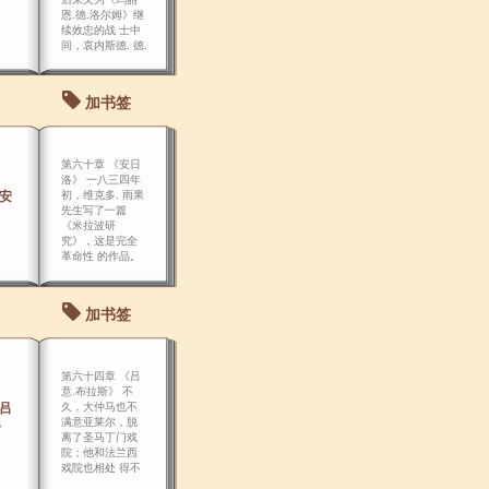
恩.德.洛尔姆》继
续效忠的战 士中
间，哀内斯德. 德.
萨克斯-辜步是最
热烈的一员。
加书签
第六十章 《安日
洛》 一八三四年
《安
初，维克多. 雨果
先生写了一篇
《米拉波研
究》，这是完全
革命性 的作品。
加书签
第六十四章 《吕
意.布拉斯》 不
《吕
久，大仲马也不
满意亚莱尔，脱
》
离了圣马丁门戏
院；他和法兰西
戏院也相处 得不
好。