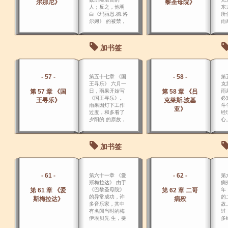
尔那尼》
黎圣母院》
人；反之，他明
东
白《玛丽恩.德.洛
所
尔姆》 的被禁，
雨
对于他将来的作
楼
品是有利的。
容
加书签
- 57 -
- 58 -
第五十七章 《国
第
王寻乐》 六月一
克
第 57 章 《国
日，雨果开始写
第 58 章 《吕
雨
《国王寻乐》。
必
王寻乐》
克莱斯.波基
雨果因灯下工作
斗
亚》
过度，和多看了
经
夕阳的 的原故，
心
眼眶常常发炎，
医生叫他要戴绿
眼镜，多散步，
加书签
多看草木的绿
色。
- 61 -
- 62 -
第六十一章 《爱
第
斯梅拉达》 由于
病
第 61 章 《爱
《巴黎圣母院》
第 62 章 二哥
年
的异常成功，许
的
斯梅拉达》
病殁
多音乐家，其中
故
有名闻当时的梅
过
伊埃贝先 生，要
多
求雨果把小说改
突