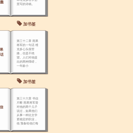
蠢
里写的诗稿。
加书签
第三十二章 雨果
将军的一句话 维
雨果
克多心头很苦
痛，但是不绝
话
望。人们对他提
出的两种障碍，
一年龄小
加书签
第三十六章 书信
片断 雨果将军曾
书信
对他的两个儿子
说过，如果他们
从事一种比文学
更稳定的职业，
他 预备给他们每
人一笔生活津
贴。