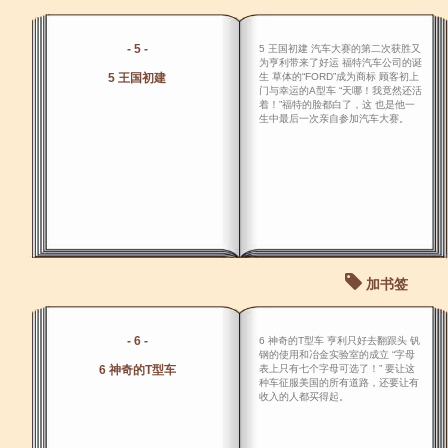
- 5 -
5 王国初建 汽车大赛的第二次获胜又
为亨利带来了好运 福特汽车公司的诞
5 王国初建
生 草体的“FORD”成为商标 顾客初上
门与幸运的A型车 “天哪！我竟然还活
着！”福特的脸都白了，这 也是他一
生中最后一次亲自参加汽车大赛。
加书签
- 6 -
6 神奇的T型车 亨利只好去翻跟头 钒
钢的使用和冶金实验室的成立 “字母
6 神奇的T型车
表上只有七个字母可选了！” 要让这
种车征服美国的所有道路，还要让有
收入的人都买得起。