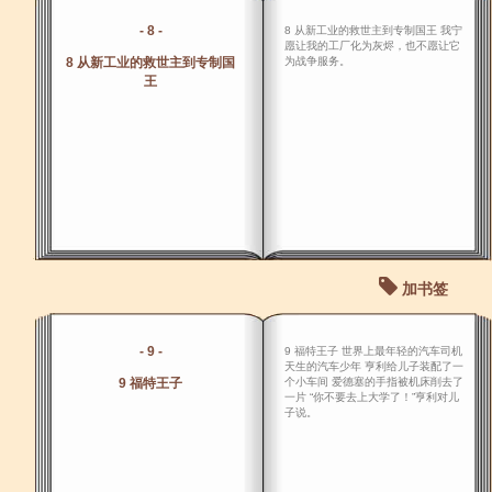
- 8 -
8 从新工业的救世主到专制国王 我宁
愿让我的工厂化为灰烬，也不愿让它
8 从新工业的救世主到专制国
为战争服务。
王
加书签
- 9 -
9 福特王子 世界上最年轻的汽车司机
天生的汽车少年 亨利给儿子装配了一
9 福特王子
个小车间 爱德塞的手指被机床削去了
一片 “你不要去上大学了！”亨利对儿
子说。