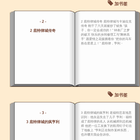
加书签
- 2 -
2 底特律城传奇 底特律城与卡迪拉克
传奇 刚干了六天就被炒了鱿鱼 “孩
2 底特律城传奇
子，你一定会成功的！” 钟表厂之梦
的破灭 快乐的乡间修理工与“舞林高
手” 愿爱情之花簇拥着你 “把你的马车
拴在星星上！” 底特律，亨利・
加书签
- 3 -
3 底特律城的疯亨利 老福特悲哀地意
识到：他永远失去了儿子 亨利・福特
3 底特律城的疯亨利
成了底特律的名人 从机械师到总机械
师 他把一位工友换下的鞋用钉子钉在
了地板上 “亨利正在制作某种东西，
也许哪天我会告诉你。