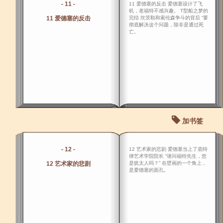
- 11 -
11 爱德塞的反击 爱德塞设计了飞
机，老福特不感兴趣。 T型船之梦的
11 爱德塞的反击
完结 坎茨勒和索伦森争斗的背后 “要
彻底解决这个问题，除非是通过死
亡。
加书签
- 12 -
12 艺术家的悲剧 爱德塞当上了底特
律艺术学院院长 “请问福特先生，您
12 艺术家的悲剧
是犹太人吗？” 在壁画的一个角上，
是爱德塞的面孔。