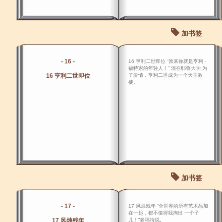
加书签
- 16 -
16 亨利二世即位 “原来你就是亨利・
福特家的年轻人！” 混在耶鲁大学 为
16 亨利二世即位
了爱情，亨利二世成为一个天主教
徒。
加书签
- 17 -
17 风烛残年 “全世界的所有艺术品加
在一起，都不值得我掏出 一个子
17 风烛残年
儿！”老福特说。