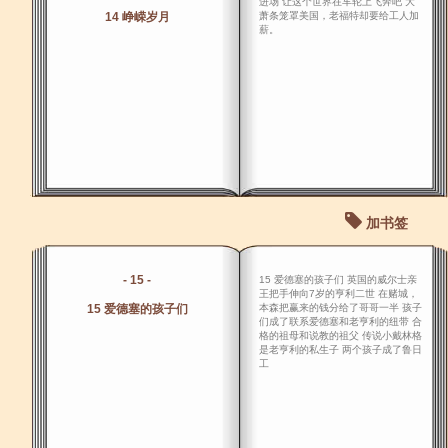
进场 让这个世界在车轮上飞奔吧 大
14 峥嵘岁月
萧条笼罩美国，老福特却要给工人加
薪。
加书签
- 15 -
15 爱德塞的孩子们 英国的威尔士亲
王把手伸向7岁的亨利二世 在赌城，
15 爱德塞的孩子们
本森把赢来的钱分给了哥哥一半 孩子
们成了联系爱德塞和老亨利的纽带 合
格的祖母和说教的祖父 传说小戴林格
是老亨利的私生子 两个孩子成了鲁日
工