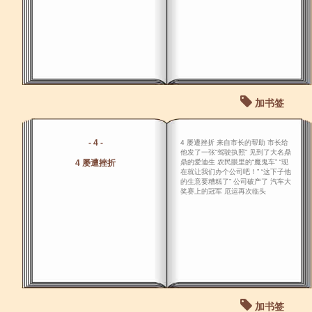
加书签
- 4 -
4 屡遭挫折 来自市长的帮助 市长给
他发了一张“驾驶执照” 见到了大名鼎
4 屡遭挫折
鼎的爱迪生 农民眼里的“魔鬼车” “现
在就让我们办个公司吧！” “这下子他
的生意要糟糕了” 公司破产了 汽车大
奖赛上的冠军 厄运再次临头
加书签