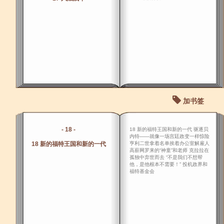
加书签
- 18 -
18 新的福特王国和新的一代 驱逐贝
内特――就像一场宫廷政变一样惊险
18 新的福特王国和新的一代
亨利二世拿着名单挨着办公室解雇人
高薪网罗来的“神童”和老师 克拉拉在
孤独中弃世而去 “不是我们不想帮
他，是他根本不需要！” 投机政界和
福特基金会