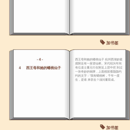
加书签
- 4 -
西王母和她的蟠桃仙子 杭州西湖妙庭
观附近有一座望仙桥。宋代绍兴年间
4 西王母和她的蟠桃仙子
有位道士董元行在附近上层中挖 到过
一块奇妙的铜牌，上面残留着隐隐约
约的文字：“我有蟋桃树，千年一度
生，是谁 来窃去？须问董双成。
加书签