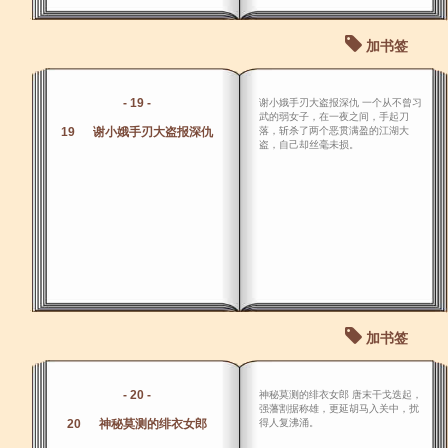
加书签
- 19 -
谢小娥手刃大盗报深仇 一个从不曾习
武的弱女子，在一夜之间，手起刀
19 谢小娥手刃大盗报深仇
落，斩杀了两个恶贯满盈的江湖大
盗，自己却丝毫未损。
加书签
- 20 -
神秘莫测的绯衣女郎 唐末干戈迭起，
强藩割据称雄，更延胡马入关中，扰
20 神秘莫测的绯衣女郎
得人复沸涌。