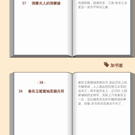
37 洞箫夫人的洞箫缘
风调雨顺，国泰民安，江南 鱼米之乡
更是一派升平和乐之象。
加书签
- 38 -
秦良玉鸳鸯袖里握兵符 提起历史上的
巾帼英雄，人人都会想到替父从军的
38 秦良玉鸳鸯袖里握兵符
花木兰；而中国历史上，正式列 入国
家编制的女将军，实际上只有秦良玉
一位，这位确有其实的巾帼英雄的事
迹，却被 岁月的洪流淹没不传了。