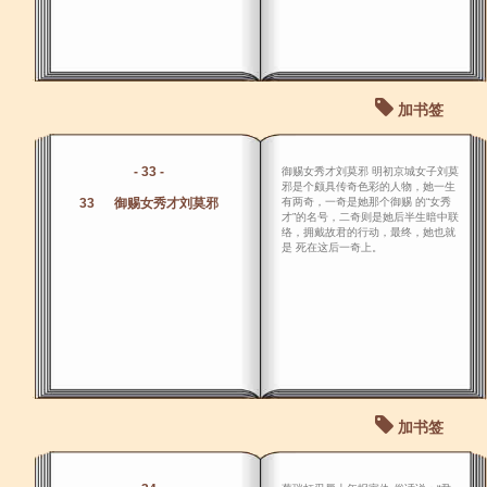
加书签
- 33 -
御赐女秀才刘莫邪 明初京城女子刘莫
邪是个颇具传奇色彩的人物，她一生
33 御赐女秀才刘莫邪
有两奇，一奇是她那个御赐 的“女秀
才”的名号，二奇则是她后半生暗中联
络，拥戴故君的行动，最终，她也就
是 死在这后一奇上。
加书签