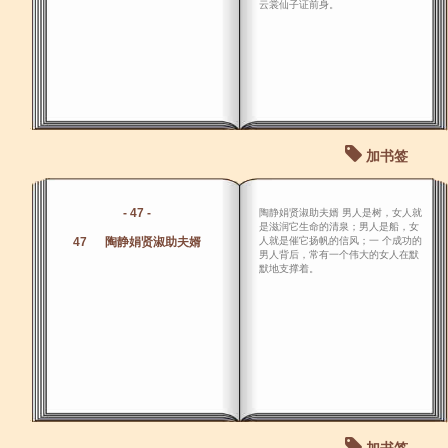
云裳仙子证前身。
加书签
- 47 -
陶静娟贤淑助夫婿 男人是树，女人就
是滋润它生命的清泉；男人是船，女
47 陶静娟贤淑助夫婿
人就是催它扬帆的信风；一 个成功的
男人背后，常有一个伟大的女人在默
默地支撑着。
加书签