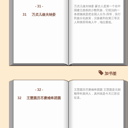
- 31 -
万贞儿做夫纳妾 蒙古人是第一个在中
国建立政权的少数民族，它统治的一
31 万贞儿做夫纳妾
条措施就是把全国人分为 四等，实行
民族分化政策，汉族被列在第三等汉
人和第四等南人中，地位最低。
加书签
- 32 -
王慧圆历尽磨难终团圆 王慧圆是元朝
顺帝时真州人，真州就是今天江苏仪
32 王慧圆历尽磨难终团圆
征县。