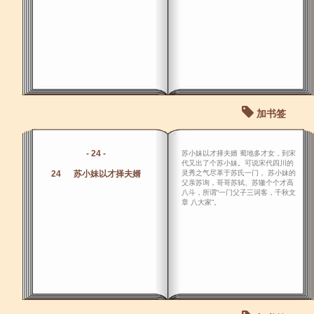
加书签
- 24 -
苏小妹以才择夫婿 蜀地多才女，到宋
代又出了个苏小妹。可说宋代四川的
24 苏小妹以才择夫婿
灵秀之气尽革于苏氏一门， 苏小妹的
父亲苏询，哥哥苏轼、苏辙个个才高
八斗，所谓“一门父子三词客，千秋文
章 八大家”。