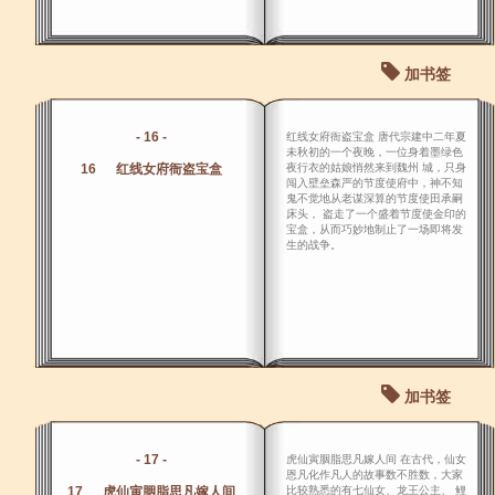
加书签
- 16 -
红线女府衙盗宝盒 唐代宗建中二年夏
未秋初的一个夜晚，一位身着墨绿色
16 红线女府衙盗宝盒
夜行衣的姑娘悄然来到魏州 城，只身
闯入壁垒森严的节度使府中，神不知
鬼不觉地从老谋深算的节度使田承嗣
床头， 盗走了一个盛着节度使金印的
宝盒，从而巧妙地制止了一场即将发
生的战争。
加书签
- 17 -
虎仙寅胭脂思凡嫁人间 在古代，仙女
恩凡化作凡人的故事数不胜数，大家
17 虎仙寅胭脂思凡嫁人间
比较熟悉的有七仙女、龙王公主、 鲤