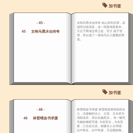
加书签
- 45 -
女响马黑水仙传奇 由山东到京师，必
须经过临清县，这一段路地形复杂，
45 女响马黑水仙传奇
又位于两省交界之处，官方 疏于管
理，所以成了一条响马出入频繁的黑
道。
加书签
- 46 -
林普晴血书求援 林普晴是林则徐的女
儿，沈葆帧的夫人、父亲、丈夫皆为
46 林普晴血书求援
清朝名臣，所以在她死后， 有一幅凭
吊她的挽联写道: 为名臣女，为名臣
妻，江右佐元戎，锦撒夫人分伟绩;
以中秋生，以中秋逝，天边图皓魄，