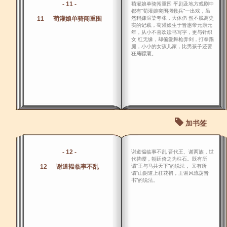
- 11 -
荀灌娘单骑闯重围 平剧及地方戏剧中
都有“荀灌娘突围搬救兵”一出戏，虽
11 荀灌娘单骑闯重围
然稍嫌渲染夸张，大体仍 然不脱离史
实的记载，荀灌娘生于晋惠帝元康元
年，从小不喜欢读书写字，更与针织
女 红无缘，却偏爱舞枪弄剑，打拳踢
腿，小小的女孩儿家，比男孩子还要
狂飚骠顽。
加书签
- 12 -
谢道韫临事不乱 晋代王、谢两族，世
代替缨，朝廷倚之为柱石。既有所
12 谢道韫临事不乱
谓“王与马共天下”的说法， 又有所
谓“山阴道上桂花初，王谢风流荡晋
书”的说法。