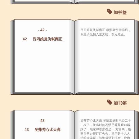
加书签
- 42 -
吕四娘复仇弑雍正 康熙皇帝驾崩后，
四皇子允帧入主大统，改元雍正。
42 吕四娘复仇弑雍正
加书签
- 43 -
吴藻芳心比天高 吴藻出嫁时已经二十
二岁了，按当时的习惯已算是晚动婚
43 吴藻芳心比天高
姻了，娘家和婆家都是一 方富商，婚
事自然办得红红火火，迎亲是十六人
抬的大花轿，装饰得溢彩流金，鞭炮