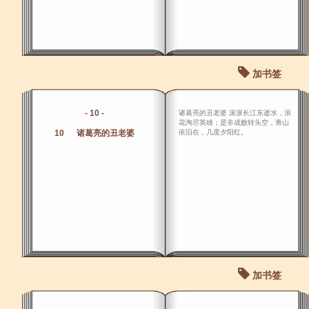
加书签
- 10 -
诸葛亮的丑老婆 滚滚长江东逝水，浪
花淘尽英雄；是非成败转头空，青山
10 诸葛亮的丑老婆
依旧在，几度夕阳红。
加书签