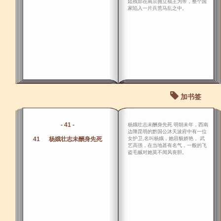
廷残部在南京拥立福王为帝，整个国
家陷入一片兵荒马乱之中。
加书签
- 41 -
杨娥壮志未酬身先死 明朝未年，西南
边陲昆明的黔国公沐天波府中有一位
41 杨娥壮志未酬身先死
女护卫,名叫杨娥，她容貌娇艳， 武
艺高强，在当地甚有名气，一般的飞
盗毛贼对她莫不闻风丧胆。