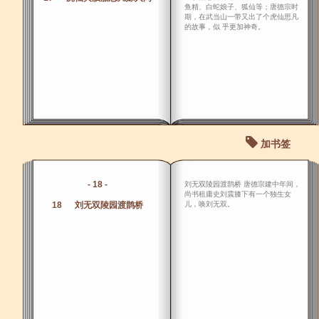
鱼精、白蛇娘子、狐仙等；唐德宗时
期，在武当山一带又出了个虎仙思凡
的故事，似 乎更加神奇。
加书签
- 18 -
刘无双陵园渡鹊桥 唐德宗建中年间，
尚书租庸史刘震膝下有一个独生女
18 刘无双陵园渡鹊桥
儿，唤刘无双。