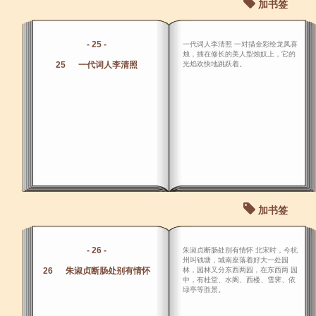
加书签
- 25 -
一代词人李清照 一对描金彩绘龙凤喜
烛，插在修长的美人型烛奴上，它的
25 一代词人李清照
光焰欢快地跳跃着。
加书签
- 26 -
朱淑贞断肠处别有情怀 北宋时，今杭
州叫钱塘，城南座落着好大一处园
26 朱淑贞断肠处别有情怀
林，园林又分东西两园，在东西两 园
中，有桂堂、水阁、西楼、雪霁、依
绿亭等胜景。