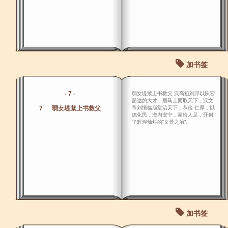
加书签
- 7 -
弱女堤萦上书救父 汉高祖刘邦以恢宏
豁达的大才，居马上而取天下；汉文
7 弱女堤萦上书救父
帝刘恒临庙堂治天下，恭俭 仁厚，以
德化民，海内安宁，家给人足，开创
了辉煌灿烂的“文景之治”。
加书签