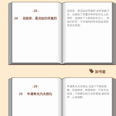
- 28 -
花想容、晏贞姑壮怀激烈 金军攻破汴
京，在掳掠了宋徽宗和宋钦宗北上的
28 花想容、晏贞姑壮怀激烈
同时，也掳掠了大群的妇女北上， 供
他们奸淫，汴京城内的有名歌妓花想
容也在里面。
加书签
- 29 -
申屠希光为夫报仇 这是个宁静的夜
晚，风是静的，树是静的，只有月光
29 申屠希光为夫报仇
如洗，只有楼头的少女听着激 扬的笛
声，心神俱醉。