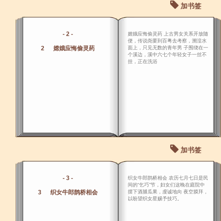
加书签
- 2 -
嫦娥应悔偷灵药 上古男女关系开放随
便，传说尧要到百粤去考察，溯湟水
2 嫦娥应悔偷灵药
面上，只见无数的青年男 子围绕在一
个溪边，溪中六七个年轻女子一丝不
挂，正在洗浴
加书签
- 3 -
织女牛郎鹊桥相会 农历七月七日是民
间的“乞巧”节，妇女们这晚在庭院中
3 织女牛郎鹊桥相会
摆下酒脯瓜果，虔诚地向 夜空膜拜，
以盼望织女星赐予技巧。