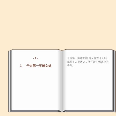
- 1 -
千古第一英雌女娲 自从盘古开天地，
揭开了人类历史，便开始了无休止的
1 千古第一英雌女娲
争斗。