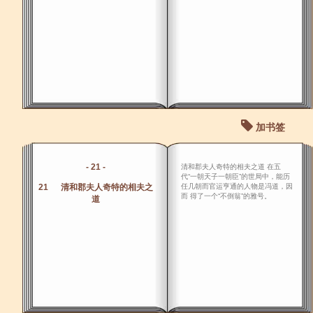
加书签
- 21 -
清和郡夫人奇特的相夫之道 在五
代“一朝天子一朝臣”的世局中，能历
21 清和郡夫人奇特的相夫之
任几朝而官运亨通的人物是冯道，因
而 得了一个“不倒翁”的雅号。
道