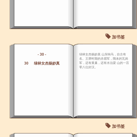
加书签
- 30 -
绿林女杰杨妙真 山东响马，自古有
名。王莽时期的赤眉军，隋未的瓦岗
30 绿林女杰杨妙真
军，还有黄巢，还有水泊梁 山的一百
零八位好汉。
加书签