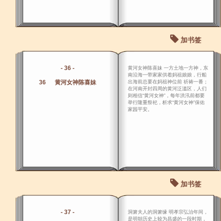
加书签
- 36 -
黄河女神陈喜妹 一方土地一方神，东
南沿海一带家家供着妈祖娘娘，行船
36 黄河女神陈喜妹
出海前总要在妈祖神位前 祈祷一番；
在河南开封四周的黄河泛滥区，人们
则相信“黄河女神”，每年洪汛前都要
举行隆重祭祀，析求“黄河女神”保佑
家园平安。
加书签
- 37 -
洞箫夫人的洞箫缘 明孝宗弘治年间，
是明朝历史上较为昌盛的一段时期，