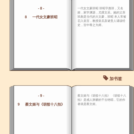
- 8 -
一代女文豪班昭 班昭字惠班，又名
姬，家学渊源，尤擅文采。她的父亲
8 一代女文豪班昭
班彪是当代的大文豪，班昭 本人常被
召入皇宫，教授皇后及诸贵人诵读经
史，宫中尊之为师。
加书签
- 9 -
蔡文姬与《胡笳十八拍》 《胡笳十八
拍》是感人肺腑的千古绝唱，它的作
9 蔡文姬与《胡笳十八拍》
者就是蔡文姬。