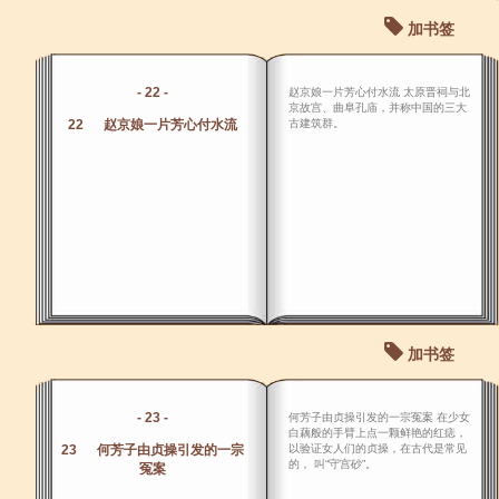
加书签
- 22 -
赵京娘一片芳心付水流 太原晋祠与北
京故宫、曲阜孔庙，并称中国的三大
22 赵京娘一片芳心付水流
古建筑群。
加书签
- 23 -
何芳子由贞操引发的一宗冤案 在少女
白藕般的手臂上点一颗鲜艳的红痣，
23 何芳子由贞操引发的一宗
以验证女人们的贞操，在古代是常见
的， 叫“守宫砂”。
冤案