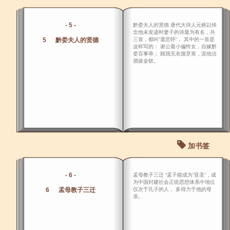
- 5 -
黔娄夫人的贤德 唐代大诗人元稹以悼
念他未发迹时妻子的诗最为有名，共
5 黔娄夫人的贤德
三首，都叫“遣悲怀”， 其中的一首是
这样写的： 谢公最小偏怜女，自嫁黔
娄百事乖； 顾我无衣搜荩英，泥他沽
酒拔金钗。
加书签
- 6 -
孟母教子三迁 “孟子能成为“亚圣”，成
为中国封建社会正统思想体系中地位
6 孟母教子三迁
仅次于孔子的人， 多得力于他的母
亲。