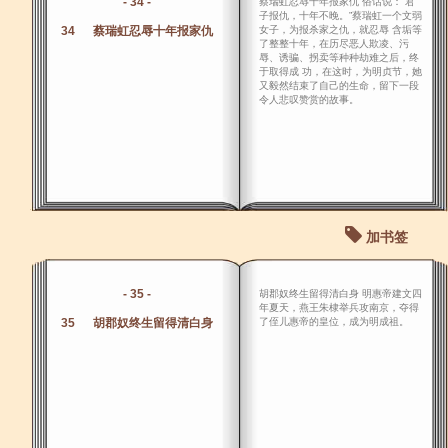
- 34 -
蔡瑞虹忍辱十年报家仇 俗话说：“君
子报仇，十年不晚。”蔡瑞虹一个文弱
34 蔡瑞虹忍辱十年报家仇
女子，为报杀家之仇，就忍辱 含垢等
了整整十年，在历尽恶人欺凌、污
辱、诱骗、拐卖等种种劫难之后，终
于取得成 功，在这时，为明贞节，她
又毅然结束了自己的生命，留下一段
令人悲叹赞赏的故事。
加书签
- 35 -
胡郡奴终生留得清白身 明惠帝建文四
年夏天，燕王朱棣举兵攻南京，夺得
35 胡郡奴终生留得清白身
了侄儿惠帝的皇位，成为明成祖。