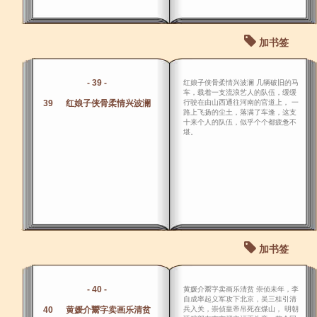
加书签
- 39 -
红娘子侠骨柔情兴波澜 几辆破旧的马
车，载着一支流浪艺人的队伍，缓缓
39 红娘子侠骨柔情兴波澜
行驶在由山西通往河南的官道上， 一
路上飞扬的尘土，落满了车逢，这支
十来个人的队伍，似乎个个都疲惫不
堪。
加书签
- 40 -
黄媛介鬻字卖画乐清贫 崇侦未年，李
自成率起义军攻下北京，吴三桂引清
40 黄媛介鬻字卖画乐清贫
兵入关，崇侦皇帝吊死在煤山， 明朝