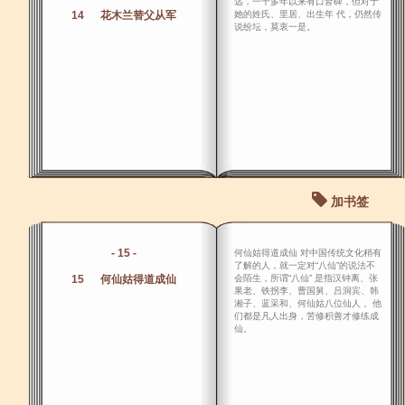
远，一千多年以来有口皆碑，但对于
14 花木兰替父从军
她的姓氏、里居、出生年 代，仍然传
说纷坛，莫衷一是。
加书签
- 15 -
何仙姑得道成仙 对中国传统文化稍有
了解的人，就一定对“八仙”的说法不
15 何仙姑得道成仙
会陌生，所谓“八仙” 是指汉钟离、张
果老、铁拐李、曹国舅、吕洞宾、韩
湘子、蓝采和、何仙姑八位仙人， 他
们都是凡人出身，苦修积善才修练成
仙。