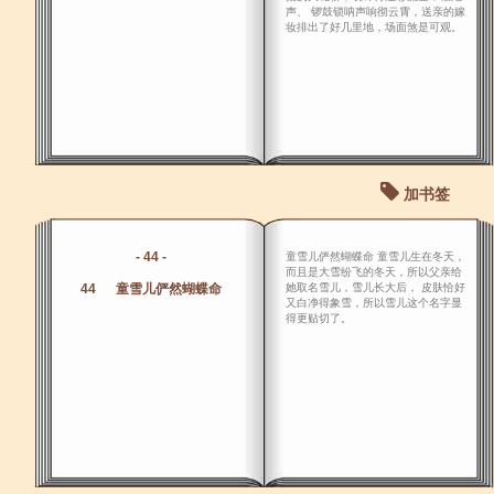
声、 锣鼓锁呐声响彻云霄，送亲的嫁
妆排出了好几里地，场面煞是可观。
加书签
- 44 -
童雪儿俨然蝴蝶命 童雪儿生在冬天，
而且是大雪纷飞的冬天，所以父亲给
44 童雪儿俨然蝴蝶命
她取名雪儿，雪儿长大后， 皮肤恰好
又白净得象雪，所以雪儿这个名字显
得更贴切了。