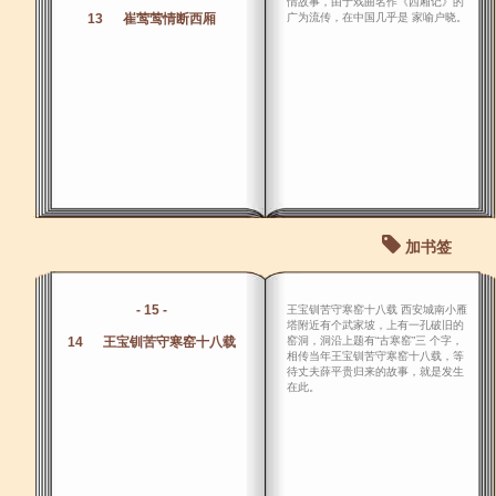
情故事，由于戏曲名作《西厢记》的
13 崔莺莺情断西厢
广为流传，在中国几乎是 家喻户晓。
加书签
- 15 -
王宝钏苦守寒窑十八载 西安城南小雁
塔附近有个武家坡，上有一孔破旧的
14 王宝钏苦守寒窑十八载
窑洞，洞沿上题有“古寒窑”三 个字，
相传当年王宝钏苦守寒窑十八载，等
待丈夫薛平贵归来的故事，就是发生
在此。