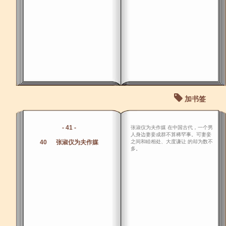
加书签
- 41 -
张淑仪为夫作媒 在中国古代，一个男
人身边妻妾成群不算稀罕事。可妻妾
40 张淑仪为夫作媒
之间和睦相处、大度谦让 的却为数不
多。