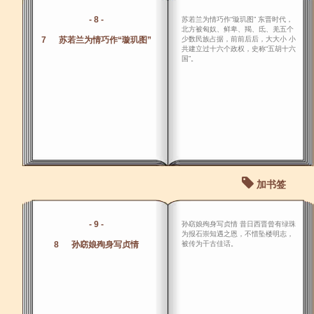
- 8 -
苏若兰为情巧作“璇玑图” 东晋时代，
北方被匈奴、鲜卑、羯、氐、羌五个
7 苏若兰为情巧作“璇玑图”
少数民族占据，前前后后，大大小 小
共建立过十六个政权，史称“五胡十六
国”。
加书签
- 9 -
孙窈娘殉身写贞情 昔日西晋曾有绿珠
为报石崇知遇之恩，不惜坠楼明志，
8 孙窈娘殉身写贞情
被传为干古佳话。