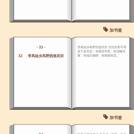
加书签
- 33 -
李凤姐乡风野韵迷武宗 女性的美可谓
是千姿百态：有雍容华贵；有清幽淡
32 李凤姐乡风野韵迷武宗
雅；有端庄娴静；有娇媚风流。
加书签