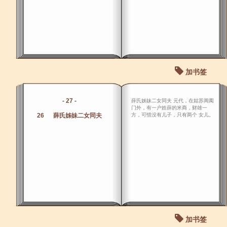
加书签
- 27 -
薛氏姊妹二女同夫 元代，在姑苏阊阖
门外，有一户姓薛的米商，财雄一
26 薛氏姊妹二女同夫
方，可惜没有儿子，只有两个 女儿。
加书签