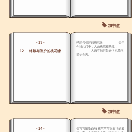
加书签
- 13 -
绛娘与崔护的桃花缘 去年
今日此门中，人面桃花相映红；
12 绛娘与崔护的桃花缘
人面不知何处去？桃花依
旧笑春风。
加书签
- 14 -
崔莺莺情断西厢 崔莺莺与张君瑞的爱