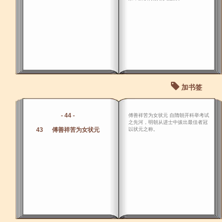
加书签
- 44 -
傅善祥苦为女状元 自隋朝开科举考试
之先河，明朝从进士中拔出最佳者冠
43 傅善祥苦为女状元
以状元之称。