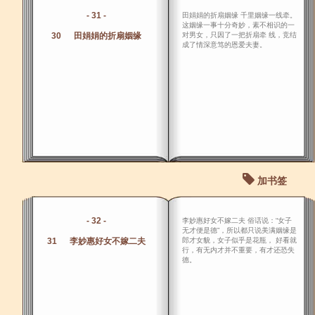
- 31 -
田娟娟的折扇姻缘 千里姻缘一线牵。
这姻缘一事十分奇妙，素不相识的一
30 田娟娟的折扇姻缘
对男女，只因了一把折扇牵 线，竞结
成了情深意笃的恩爱夫妻。
加书签
- 32 -
李妙惠好女不嫁二夫 俗话说：“女子
无才便是德”，所以都只说美满姻缘是
31 李妙惠好女不嫁二夫
郎才女貌，女子似乎是花瓶， 好看就
行，有无内才并不重要，有才还恐失
德。