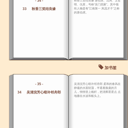
- 34 -
秋香三笑结良缘 唐伯虎、沈周、文征
明、仇英，号称“吴门四家”。其中领
33 秋香三笑结良缘
衔人物是有“江南第一 风流才子”之称
的唐伯虎。
加书签
- 35 -
吴清浣芳心暗许邻舟郎 柔和的春风在
静谧的水面轻荡，半遮着脸庞的月
34 吴清浣芳心暗许邻舟郎
儿，悄悄登上桅杆，把清辉星星点 点
地撒在水波和船头上。