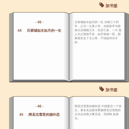
加书签
- 45 -
吕碧城如水如月的一生 光绪三十四
年，公元一九零八年。光绪皇帝与慈
44 吕碧城如水如月的一生
禧太后相隔几天，先后亡故，一大 批
人为之惶惶不安，似乎慈禧一死，国
家就失去了主心骨，不知如何办才
好。
加书签
- 46 -
绣圣沈雪君的婚外恋 中国最后一个状
元，著名实业家张謇被绣圣沈雪君的
45 绣圣沈雪君的婚外恋
丈夫余兆熊大事丑诋，骂得狗 血淋
头。