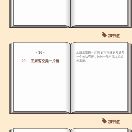
加书签
- 30 -
王娇鸾空抛一片情 古时候嫁女儿讲究
一个长幼有序，妹妹一般不能比姐姐
29 王娇鸾空抛一片情
先出嫁。
加书签