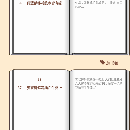
36 闻蜚娥移花接木皆有缘
午后，四川绵竹县城里，并排走 出三
匹骏马。
加书签
- 38 -
贺双卿鲜花插在牛粪上 人们往往把好
女人嫁给蹩脚丈夫的事比喻成“一朵鲜
37 贺双卿鲜花插在牛粪上
花插在了牛粪上”。