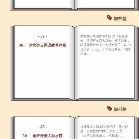
加书签
- 39 -
才女孙云凤误嫁草莽婿 清代乾隆年
间，江南有大诗人袁枚。性情风雅，
38 才女孙云凤误嫁草莽婿
独辟蹊径教出了一大批女弟子，其 中
佼佼者十三人，个个都是名噪一时的
才女。
加书签
- 40 -
金纤纤梦入秋水渡 金纤纤，又叫金
逸。是袁枚的“闺中三大知已”之一
39 金纤纤梦入秋水渡
（另两位是席佩兰，严蕊珠）。