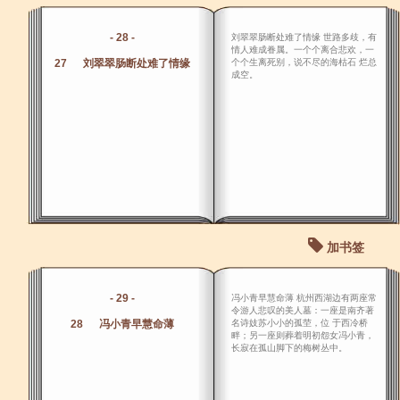
- 28 -
刘翠翠肠断处难了情缘 世路多歧，有
情人难成眷属。一个个离合悲欢，一
27 刘翠翠肠断处难了情缘
个个生离死别，说不尽的海枯石 烂总
成空。
加书签
- 29 -
冯小青早慧命薄 杭州西湖边有两座常
令游人悲叹的美人墓：一座是南齐著
28 冯小青早慧命薄
名诗妓苏小小的孤茔，位 于西冷桥
畔；另一座则葬着明初怨女冯小青，
长寂在孤山脚下的梅树丛中。