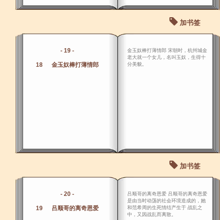
加书签
- 19 -
金玉奴棒打薄情郎 宋朝时，杭州城金
老大就一个女儿，名叫玉奴，生得十
18 金玉奴棒打薄情郎
分美貌。
加书签
- 20 -
吕顺哥的离奇恩爱 吕顺哥的离奇恩爱
是由当时动荡的社会环境造成的，她
19 吕顺哥的离奇恩爱
和范希周的生死情结产生于 战乱之
中，又因战乱而离散。