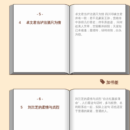
- 5 -
卓文君当垆沽酒只为情 四川邛崃文君
井有一联：君不见豪富王孙，货殖传
4 卓文君当垆沽酒只为情
中添得几行香史；停车弄故迹， 问何
处美人芳草，空留断井斜阳；天崖知
已本难逢；最堪怜，绿绮传情，白头
兴怨。
加书签
- 6 -
刘兰芝的柔情与贞烈 “自古红颜多薄
命”，人们看这句话时，多与权势、名
5 刘兰芝的柔情与贞烈
利联系在一起，实际上这句 话也适宜
于普通的家庭，普通的人。