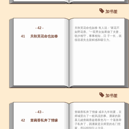
加书签
- 42 -
关秋芙花命也如春 有人说：“家花不
如野花香。”一双男女如果做了夫妻，
41 关秋芙花命也如春
朝夕相守，事事相知，日 子一长，就
很容易失去新鲜感和吸引力。
加书签
- 43 -
查碗香私奔了情缘 咸丰九年初夏，京
师城里出了一桩风流韵事。潘家的新
42 查碗香私奔了情缘
寡儿媳查碗香趁着夜色与一 个落第举
子私奔了，因潘家是京师里的名门世
家，所以特别引人注目。