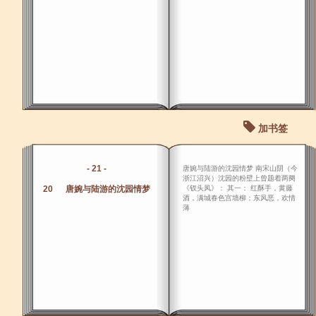
加书签
- 21 -
唐婉与陆游的沈园情梦 南宋山阴（今
浙江沼兴）沈园的粉壁上曾题着两阕
20 唐婉与陆游的沈园情梦
《钗头凤》： 其一： 红酥手，黄藤
酒，满城春色宫墙柳；东风恶，欢情
薄