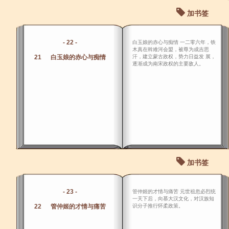
加书签
- 22 -
白玉娘的赤心与痴情 一二零六年，铁
木真在斡难河会盟，被尊为成吉思
21 白玉娘的赤心与痴情
汗，建立蒙古政权，势力日益发 展，
逐渐成为南宋政权的主要敌人。
加书签
- 23 -
管仲姬的才情与痛苦 元世祖忽必烈统
一天下后，向慕大汉文化，对汉族知
22 管仲姬的才情与痛苦
识分子推行怀柔政策。