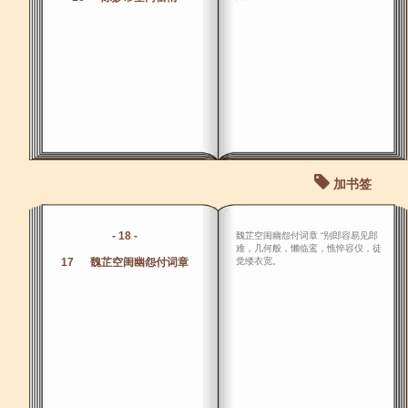
加书签
- 18 -
魏芷空闺幽怨付词章 “别郎容易见郎
难，几何般，懒临鸾，憔悴容仪，徒
17 魏芷空闺幽怨付词章
觉缕衣宽。