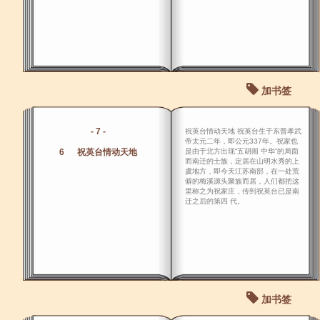
加书签
- 7 -
祝英台情动天地 祝英台生于东晋孝武
帝太元二年，即公元337年。祝家也
6 祝英台情动天地
是由于北方出现“五胡闹 中华”的局面
而南迁的士族，定居在山明水秀的上
虞地方，即今天江苏南部，在一处荒
僻的梅溪源头聚族而居，人们都把这
里称之为祝家庄，传到祝英台已是南
迁之后的第四 代。
加书签