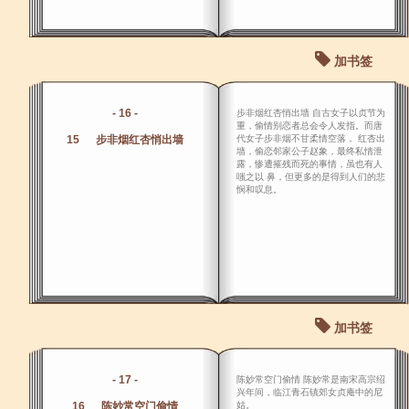
加书签
- 16 -
步非烟红杏悄出墙 自古女子以贞节为
重，偷情别恋者总会令人发指。而唐
15 步非烟红杏悄出墙
代女子步非烟不甘柔情空落， 红杏出
墙，偷恋邻家公子赵象，最终私情泄
露，惨遭摧残而死的事情，虽也有人
嗤之以 鼻，但更多的是得到人们的悲
悯和叹息。
加书签
- 17 -
陈妙常空门偷情 陈妙常是南宋高宗绍
兴年间，临江青石镇郊女贞庵中的尼
16 陈妙常空门偷情
姑。