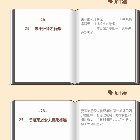
加书签
- 25 -
朱小姬怜才解佩 月落乌啼
霜满天，江枫渔火对愁眠。
24 朱小姬怜才解佩
姑苏城外寒山寺，夜半钟
声到客船。
加书签
- 26 -
贾蓬莱恩爱夫妻死相连 福州城外的西
郊群山中，有连理枝树，两树的根部
25 贾蓬莱恩爱夫妻死相连
相距很远，但枝柯相连，纠结不 解，
似乎无穷的恩爱。