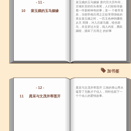
- 11 -
裴玉娥的玉马姻缘 唐代宗大历年间，
京城长安的街头巷尾，人们纷纷传扬
10 裴玉娥的玉马姻缘
着一件新鲜神奇的事；某一 个春宵良
辰，当朝宰相吕用之正欲享用强收的
美女裴玉娥之时，一匹玉色神驹骤然
从天 而降，冲入吕家马厩，咬伤群
马，并且穿过大堂，闯入内室，腾跃
踢咬，搅坏了吕用之 的好事
加书签
- 12 -
晁采与文茂并蒂莲开 江南的青山秀水
蕴育了无数才子佳人，同时也留下一
11 晁采与文茂并蒂莲开
个个动人的爱情故事。