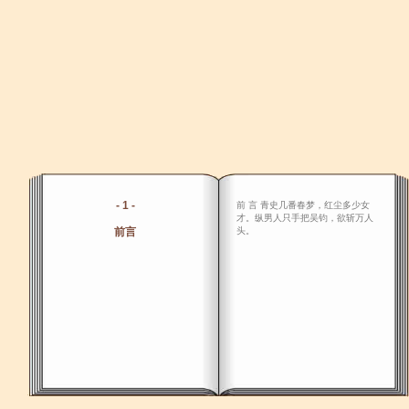
- 1 -
前 言 青史几番春梦，红尘多少女
才。纵男人只手把吴钧，欲斩万人
前言
头。