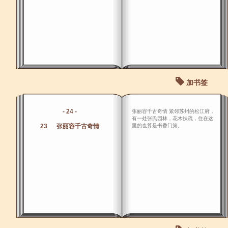
加书签
- 24 -
张丽容千古奇情 紧邻苏州的松江府，
有一处张氏园林，花木扶疏，住在这
23 张丽容千古奇情
里的也算是书香门第。