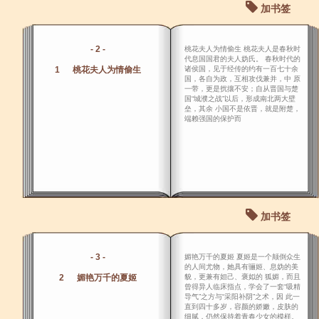
加书签
- 2 -
桃花夫人为情偷生 桃花夫人是春秋时
代息国国君的夫人妫氏。 春秋时代的
1 桃花夫人为情偷生
诸侯国，见于经传的约有一百七十余
国，各自为政，互相攻伐兼并，中 原
一带，更是扰攘不安；自从晋国与楚
国“城濮之战”以后，形成南北两大壁
垒，其余 小国不是依晋，就是附楚，
端赖强国的保护而
加书签
- 3 -
媚艳万千的夏姬 夏姬是一个颠倒众生
的人间尤物，她具有骊姬、息妫的美
2 媚艳万千的夏姬
貌，更兼有妲己、褒姒的 狐媚，而且
曾得异人临床指点，学会了一套“吸精
导气”之方与“采阳补阴”之术，因 此一
直到四十多岁，容颜的娇嫩，皮肤的
细腻，仍然保持着青春少女的模样。