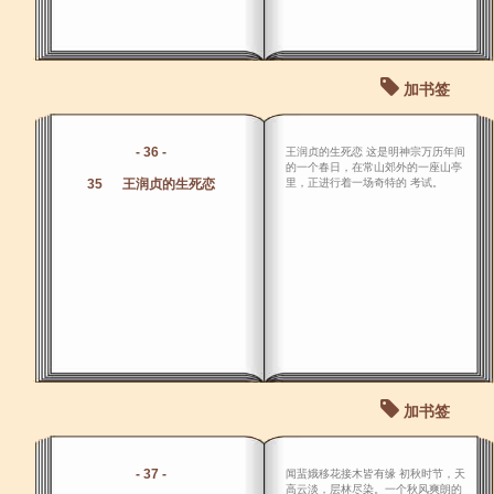
加书签
- 36 -
王润贞的生死恋 这是明神宗万历年间
的一个春日，在常山郊外的一座山亭
35 王润贞的生死恋
里，正进行着一场奇特的 考试。
加书签
- 37 -
闻蜚娥移花接木皆有缘 初秋时节，天
高云淡，层林尽染。一个秋风爽朗的