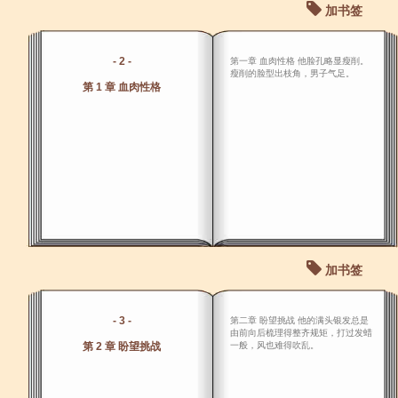
加书签
- 2 -
第一章 血肉性格 他脸孔略显瘦削。
瘦削的脸型出枝角，男子气足。
第 1 章 血肉性格
加书签
- 3 -
第二章 盼望挑战 他的满头银发总是
由前向后梳理得整齐规矩，打过发蜡
第 2 章 盼望挑战
一般，风也难得吹乱。