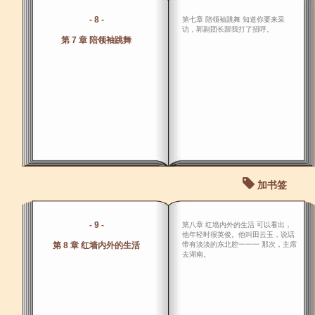
- 8 -
第七章 陪领袖跳舞 知道你要来采
访，郭副团长跟我打了招呼。
第 7 章 陪领袖跳舞
加书签
- 9 -
第八章 红墙内外的生活 可以看出，
他年轻时很英俊。他叫田云玉，说话
第 8 章 红墙内外的生活
带有淡淡的东北腔一一一 那次，主席
去湖南。