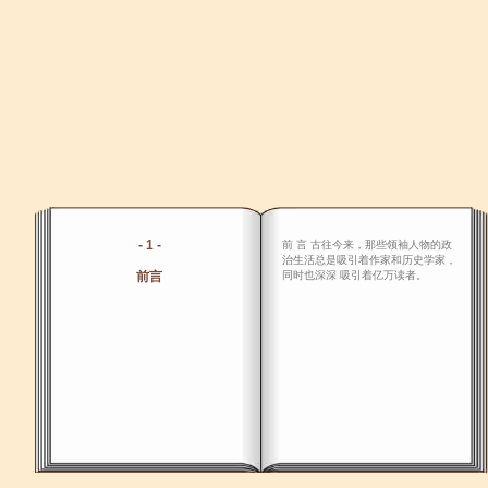
- 1 -
前 言 古往今来，那些领袖人物的政
治生活总是吸引着作家和历史学家，
前言
同时也深深 吸引着亿万读者。