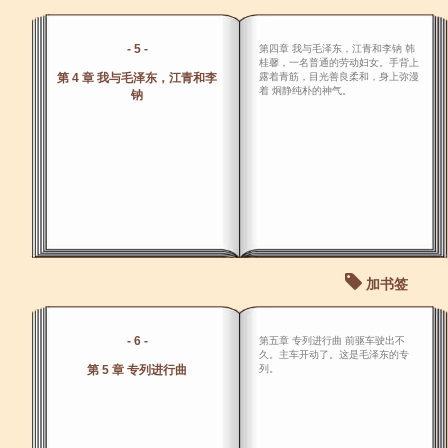
- 5 -
第四章 我与毛泽东，江青和李钠 韩
桂馨，一名普通的劳动妇女。手背上
第 4 章 我与毛泽东，江青和李
露着青筋，目光善良柔和，身上弥漫
着 炯静纯朴的神气。
钠
加书签
- 6 -
第五章 专列进行曲 前驱车驶出不
久。主车开动了。这是毛泽东的专
第 5 章 专列进行曲
列。