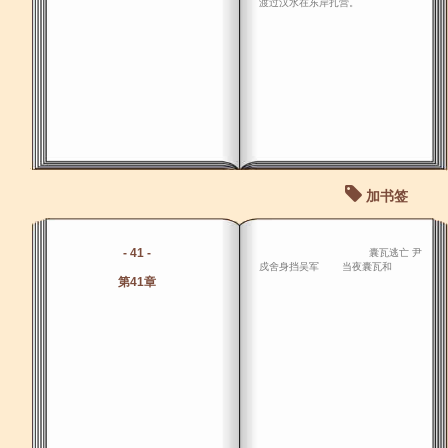
渡过汉水在东岸扎营。
加书签
- 41 -
囊瓦逃亡 尹
戍舍身挡吴军 当夜囊瓦和
第41章