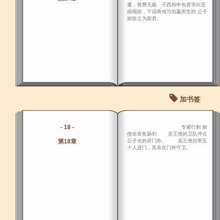
重，将费无极、子西和申包胥等叫至
病榻前，下诏将他与伯嬴所生的 公子
姬轸立为新君。
加书签
- 18 -
专诸行刺 姬
僚命丧鱼肠剑 吴王僚的卫队停在
第18章
公子光的府门外。 吴王僚自带五
十人进门，其余在门外守卫。