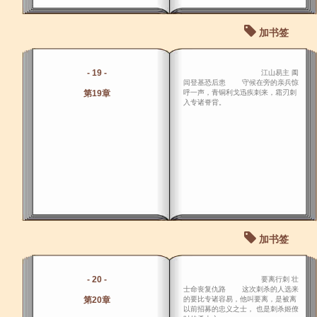
加书签
- 19 -
江山易主 阖
闾登基恐后患 守候在旁的亲兵惊
第19章
呼一声，青铜利戈迅疾刺来，霜刃刺
入专诸脊背。
加书签
- 20 -
要离行刺 壮
士命丧复仇路 这次刺杀的人选来
第20章
的要比专诸容易，他叫要离，是被离
以前招募的忠义之士， 也是刺杀姬僚