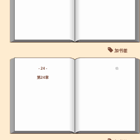
加书签
- 24 -
伯
第24章