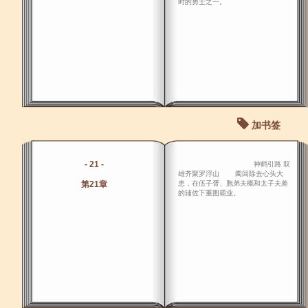
时的勇士之一。
加书签
- 21 -
神鹤引路 双
雄齐聚罗浮山 阖闾除去心头大
第21章
患，在伍子胥、胞弟夫概和太子夫差
的辅佐下重图霸业。