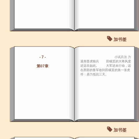
加书签
- 7 -
小试兵法 力
退燕晋虎狼兵 田穰苴的大将风度
第07章
还远非如此。 大军还未行动，远
在西部的鲁军收到田穰苴的第一张虎
符：鼎力抵抗三天。
加书签