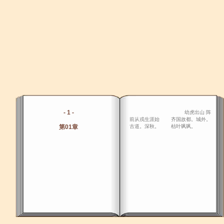
- 1 -
幼虎出山 阵
前从戎生涯始 齐国故都。城外。
第01章
古道。深秋。 枯叶飒飒。