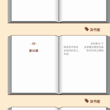
加书签
- 30 -
孙武夜访 干
将莫邪齐助吴 这项重担显然也落
第30章
在孙武的肩上。 孙武没有让阖闾
失望。
加书签