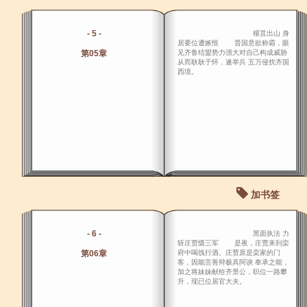
- 5 -
穰苴出山 身
居要位遭嫉恨 晋国意欲称霸，眼
第05章
见齐鲁结盟势力强大对自己构成威胁
从而耿耿于怀，遂举兵 五万侵扰齐国
西境。
加书签
- 6 -
黑面执法 力
斩庄贾慑三军 是夜，庄贾来到栾
第06章
府中喝饯行酒。庄贾原是栾家的门
客，因能言善辩极具阿谀 奉承之能，
加之将妹妹献给齐景公，职位一路攀
升，现已位居官大夫。