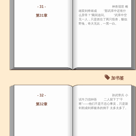
- 31 -
神兽现世 雌
雄双剑终铸成 “那武库中还有什
第31章
么异常？”阖闾追问。 “武库中空
无一人，只是抓住了两只怪兽，貌似
野兔，奇大无比，一黑一白。
加书签
- 32 -
孙武带兵 小
试牛刀伐钟吾 二人留下了“干
第32章
将”――他们不是不忠心事吴，只是新
剑初成剑师被杀的例子 太多太多了。