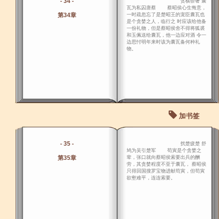
- 34 -
贪横骄奢 囊
瓦为私囚唐蔡 蔡昭侯心生悔意，
第34章
一时疏忽忘了是楚昭王的宠臣囊瓦也
是个贪婪之人，临行之 时应该给他备
一份礼物，但是蔡昭侯舍不得将狐裘
和玉佩送给囊瓦，他一边应对酒 令一
边思忖明年来时该为囊瓦备何种礼
物。
加书签
- 35 -
扰楚疲楚 舒
鸠为吴引楚军 苟寅是个贪婪之
第35章
辈，张口就向蔡昭侯索要出兵的酬
劳，其贪婪程度不亚于囊瓦， 蔡昭侯
只得回国搜罗宝物进献苟寅，但苟寅
欲壑难平，连连索要。