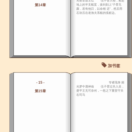
光密室谋王位 伍子胥大恸，捡起
第14章
地上的半支船桨，拔剑刻上“子胥无
颜，若有他日，以命相 还”，然后用
石块压在老渔夫系船的缆桩边。
加书签
- 15 -
专诸现身 姬
光梦中遇神谕 伍子胥过关入吴，
第15章
楚平王无可奈何，一怒之下重责守关
右司马