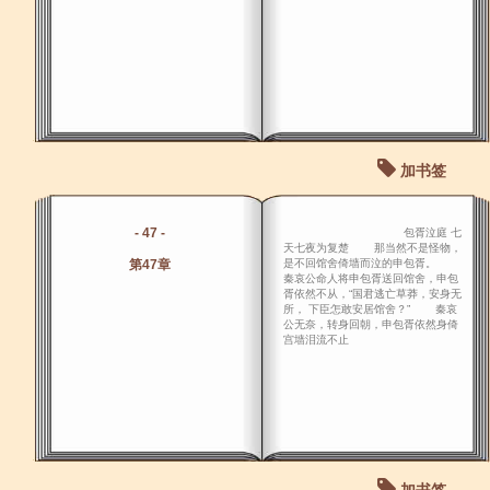
加书签
- 47 -
包胥泣庭 七
天七夜为复楚 那当然不是怪物，
第47章
是不回馆舍倚墙而泣的申包胥。
秦哀公命人将申包胥送回馆舍，申包
胥依然不从，“国君逃亡草莽，安身无
所， 下臣怎敢安居馆舍？” 秦哀
公无奈，转身回朝，申包胥依然身倚
宫墙泪流不止
加书签