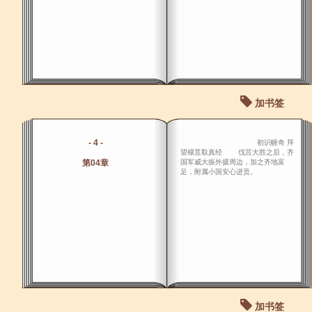
加书签
- 4 -
初识幄奇 拜
望穰苴取真经 伐莒大胜之后，齐
第04章
国军威大振外摄周边，加之齐地富
足，附属小国安心进贡。
加书签