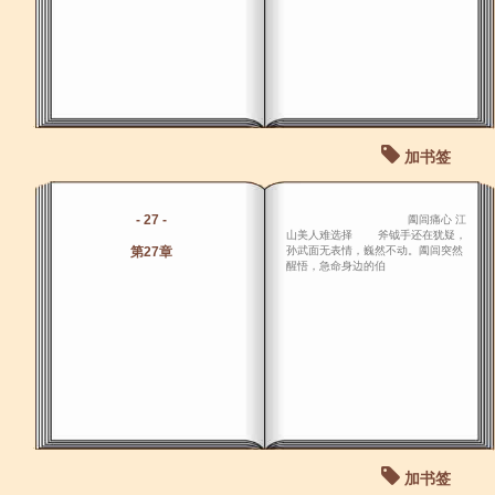
加书签
- 27 -
阖闾痛心 江
山美人难选择 斧钺手还在犹疑，
第27章
孙武面无表情，巍然不动。阖闾突然
醒悟，急命身边的伯
加书签