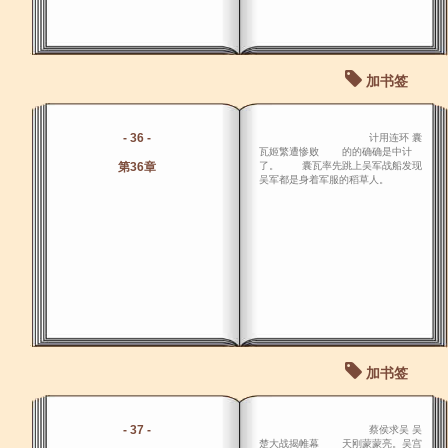
加书签
- 36 -
计用连环 囊
瓦姬繁遭惨败 的的确确是中计
第36章
了。 囊瓦率先跳上吴军战船发现
吴军都是身着军服的稻草人。
加书签
- 37 -
蔡侯求吴 吴
楚大战揭帷幕 天刚蒙蒙亮。吴宫