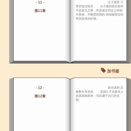
- 11 -
太子遇害 子
胥苦谋过昭关 太子建回国后暂时
第11章
不提复仇之事，而是接近郑定公和朝
中将相，不断把郑国的 情报秘密交给
荀寅派来的奸细。
加书签
- 12 -
姬光谋刺 忍
耐数年等良机 吴国公子光要杀人
第12章
的原因很简单：夺回属于自己的东
西。