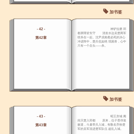
加书签
- 42 -
神驴拉磨 郢
都屏障皆失守 清发水边吴楚两军
第42章
绞杀在一起。沈尹戍抱着必死的决心
冲进阵中，楚兵也如绝 境困兽，心中
只有一个念头――杀。
加书签
- 43 -
昭王弃城 阖
闾灭楚入郢都 原来，伍子胥佯装
第43章
败退，斗巢带兵入城，有数名乔扮楚
军的吴军混进楚军队伍 趁乱入城。