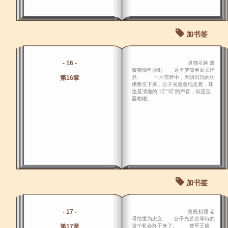
加书签
- 16 -
灵猫引路 废
墟突现鱼肠剑 这个梦简单而又怪
第16章
异。 一片荒野中，天阴沉沉的仿
佛要压下来，公子光急急地走着，耳
边是清脆的 “叮”“叮”的声音，似是玉
器相碰。
加书签
- 17 -
良机初现 老
母绝世为忠义 公子光苦苦等待的
第17章
这个机会终于来了。 楚平王病