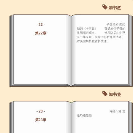
加书签
- 22 -
子胥搭桥 阖闾
初识《十三篇》 孙武对伍子胥的
第22章
意图洞若观火。 他虽隐居山中已
有一年有余，但除潜心精修兵法外，
对吴国局势也密切关注。
加书签
- 23 -
寻隐不遇 返
途巧遇楚伯
第23章