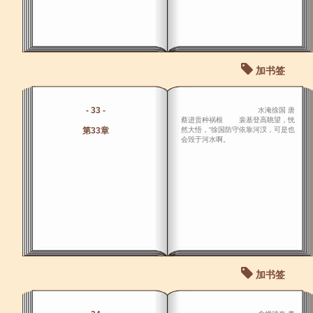
加书签
- 33 -
水淹徐国 唐
蔡进贡种祸根 裴基登高眺望，恍
第33章
然大悟，“徐国防守依靠河汊，可是也
会毁于河水啊。
加书签