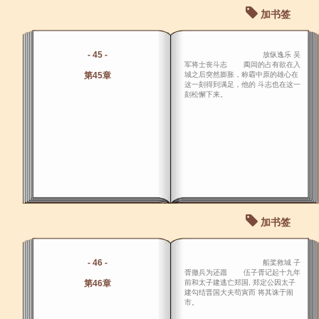
加书签
- 45 -
放纵逸乐 吴
军将士丧斗志 阖闾的占有欲在入
第45章
城之后突然膨胀，称霸中原的雄心在
这一刻得到满足，他的 斗志也在这一
刻松懈下来。
加书签
- 46 -
船桨救城 子
胥撤兵为还愿 伍子胥记起十九年
第46章
前和太子建逃亡郑国, 郑定公因太子
建勾结晋国大夫苟寅而 将其诛于闹
市。