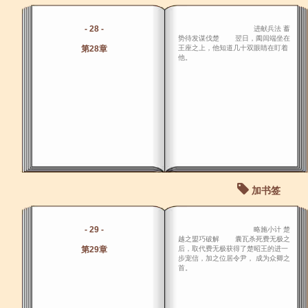
- 28 -
进献兵法 蓄
势待发谋伐楚 翌日，阖闾端坐在
第28章
王座之上，他知道几十双眼睛在盯着
他。
加书签
- 29 -
略施小计 楚
越之盟巧破解 囊瓦杀死费无极之
第29章
后，取代费无极获得了楚昭王的进一
步宠信，加之位居令尹， 成为众卿之
首。