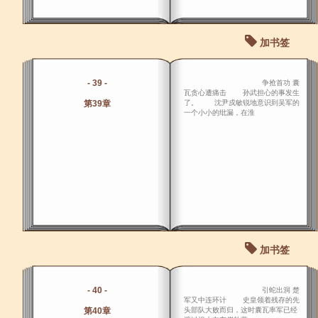
加书签
- 39 -
争抢首功 囊
瓦贪心遭痛击 孙武担心的事发生
第39章
了。 沈尹戍敏锐地意识到吴军的
一个小小的纰漏，在淮
加书签
- 40 -
引蛇出洞 楚
军又中连环计 史皇领着残存的先
第40章
头部队大败而归，这时囊瓦率军已经