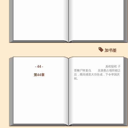
加书签
- 44 -
真棺疑棺 子
胥鞭尸终复仇 吴唐蔡占领郢都之
第44章
后，阖闾感觉大功告成，下令举国庆
祝。