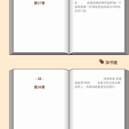
第37章
外。 血透战袍的将军鉴怀抱一个
孩童骑着一匹满身是血的战马冲到在
吴宫门前。
加书签
- 38 -
连用奇谋 突遇
劲敌用“率然” 吴唐大军沿淮水溯
第38章
流而上，舟楫绵延数里浩浩西行。