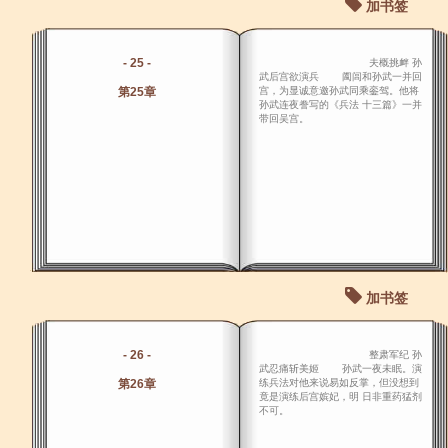
加书签
- 25 -
夫概挑衅 孙
武后宫欲演兵 阖闾和孙武一并回
第25章
宫，为显诚意邀孙武同乘銮驾。他将
孙武连夜誊写的《兵法 十三篇》一并
带回吴宫。
加书签
- 26 -
整肃军纪 孙
武忍痛斩美姬 孙武一夜未眠。演
第26章
练兵法对他来说易如反掌，但没想到
竟是演练后宫嫔妃，明 日非重药猛剂
不可。