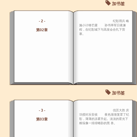
加书签
- 2 -
纪彰用兵 略
施小计锋芒露 孙书率军日夜兼
第02章
程，在纪彰城下与高发会合扎下营
寨。
加书签
- 3 -
伐莒大胜 庆
功授封乐安侯 夜色渐渐笼罩了纪
第03章
彰，薄薄的凉雾升起。淡淡的星光下
粮垛像一排排蜷卧的黑 兽。