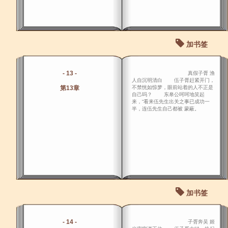
加书签
- 13 -
真假子胥 渔
人自沉明清白 伍子胥赶紧开门，
第13章
不禁恍如惊梦，眼前站着的人不正是
自己吗？ 东皋公呵呵地笑起
来，“看来伍先生出关之事已成功一
半，连伍先生自己都被 蒙蔽。
加书签
- 14 -
子胥奔吴 姬