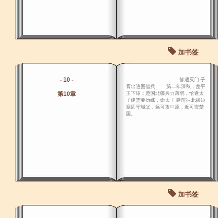
加书签
- 10 -
惨遭灭门 子
胥出逃图借兵 第二年深秋，楚平
第10章
王下诏：楚国北疆兵力薄弱，恰逢太
子建需要历练，命太子 建前往北疆边
塞固守城父，远可攻中原，近可安楚
国。
加书签