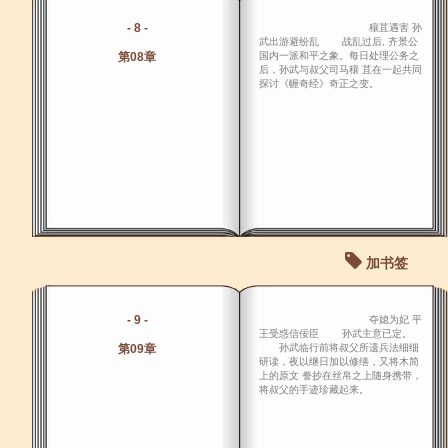
- 8 -
穰苴遇害 孙
武出游避纷乱 战乱过后, 齐景公
第08章
国内一派和平之象。每日处理公务之
后，孙武与叔父司马穰 苴在一起共同
探讨《幄奇经》奇正之变。
加书签
- 9 -
夺媳为妃 平
王受惑信佞臣 孙武主意已定。
第09章
孙武临行前将叔父所遗兵法细细
研读，夜以继日加以修缮，又将木简
上的原文 誊抄在丝帛之上随身携带，
将叔父的手迹珍藏起来。